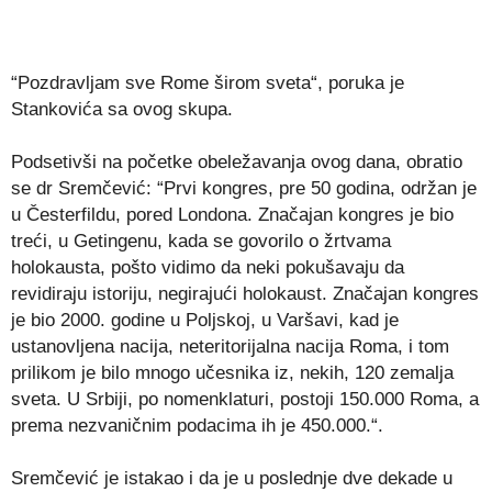
“Pozdravljam sve Rome širom sveta“, poruka je
Stankovića sa ovog skupa.
Podsetivši na početke obeležavanja ovog dana, obratio
se dr Sremčević: “Prvi kongres, pre 50 godina, održan je
u Česterfildu, pored Londona. Značajan kongres je bio
treći, u Getingenu, kada se govorilo o žrtvama
holokausta, pošto vidimo da neki pokušavaju da
revidiraju istoriju, negirajući holokaust. Značajan kongres
je bio 2000. godine u Poljskoj, u Varšavi, kad je
ustanovljena nacija, neteritorijalna nacija Roma, i tom
prilikom je bilo mnogo učesnika iz, nekih, 120 zemalja
sveta. U Srbiji, po nomenklaturi, postoji 150.000 Roma, a
prema nezvaničnim podacima ih je 450.000.“.
Sremčević je istakao i da je u poslednje dve dekade u