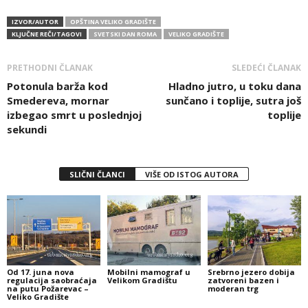
IZVOR/AUTOR
OPŠTINA VELIKO GRADIŠTE
KLJUČNE REČI/TAGOVI
SVETSKI DAN ROMA
VELIKO GRADIŠTE
PRETHODNI ČLANAK
SLEDEĆI ČLANAK
Potonula barža kod
Hladno jutro, u toku dana
Smedereva, mornar
sunčano i toplije, sutra još
izbegao smrt u poslednjoj
toplije
sekundi
SLIČNI ČLANCI
VIŠE OD ISTOG AUTORA
Od 17. juna nova
Mobilni mamograf u
Srebrno jezero dobija
regulacija saobraćaja
Velikom Gradištu
zatvoreni bazen i
na putu Požarevac –
moderan trg
Veliko Gradište