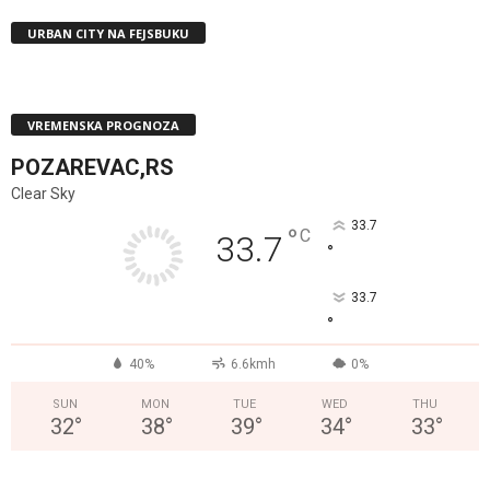
URBAN CITY NA FEJSBUKU
VREMENSKA PROGNOZA
POZAREVAC,RS
Clear Sky
33.7
°
C
33.7
°
33.7
°
40%
6.6kmh
0%
SUN
MON
TUE
WED
THU
32
°
38
°
39
°
34
°
33
°