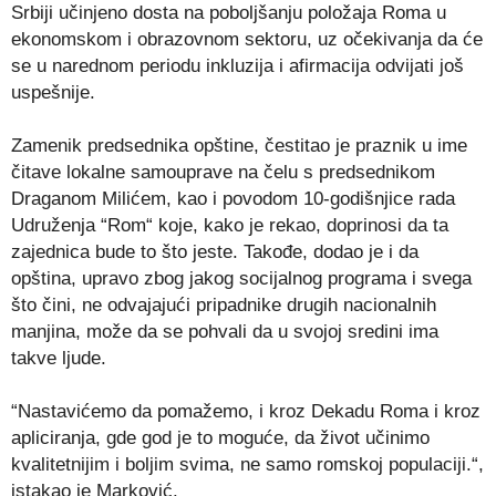
Srbiji učinjeno dosta na poboljšanju položaja Roma u
ekonomskom i obrazovnom sektoru, uz očekivanja da će
se u narednom periodu inkluzija i afirmacija odvijati još
uspešnije.
Zamenik predsednika opštine, čestitao je praznik u ime
čitave lokalne samouprave na čelu s predsednikom
Draganom Milićem, kao i povodom 10-godišnjice rada
Udruženja “Rom“ koje, kako je rekao, doprinosi da ta
zajednica bude to što jeste. Takođe, dodao je i da
opština, upravo zbog jakog socijalnog programa i svega
što čini, ne odvajajući pripadnike drugih nacionalnih
manjina, može da se pohvali da u svojoj sredini ima
takve ljude.
“Nastavićemo da pomažemo, i kroz Dekadu Roma i kroz
apliciranja, gde god je to moguće, da život učinimo
kvalitetnijim i boljim svima, ne samo romskoj populaciji.“,
istakao je Marković.