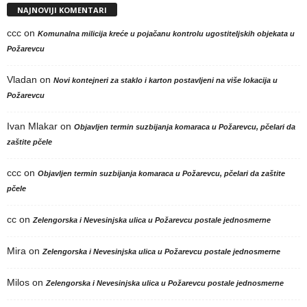
NAJNOVIJI KOMENTARI
ccc
on
Komunalna milicija kreće u pojačanu kontrolu ugostiteljskih objekata u
Požarevcu
Vladan
on
Novi kontejneri za staklo i karton postavljeni na više lokacija u
Požarevcu
Ivan Mlakar
on
Objavljen termin suzbijanja komaraca u Požarevcu, pčelari da
zaštite pčele
ccc
on
Objavljen termin suzbijanja komaraca u Požarevcu, pčelari da zaštite
pčele
cc
on
Zelengorska i Nevesinjska ulica u Požarevcu postale jednosmerne
Mira
on
Zelengorska i Nevesinjska ulica u Požarevcu postale jednosmerne
Milos
on
Zelengorska i Nevesinjska ulica u Požarevcu postale jednosmerne