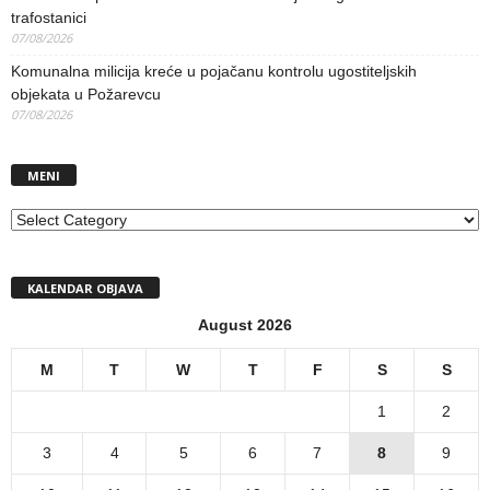
trafostanici
07/08/2026
Komunalna milicija kreće u pojačanu kontrolu ugostiteljskih
objekata u Požarevcu
07/08/2026
MENI
MENI
KALENDAR OBJAVA
August 2026
M
T
W
T
F
S
S
1
2
3
4
5
6
7
8
9