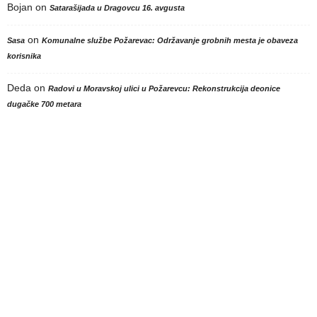
Bojan
on
Satarašijada u Dragovcu 16. avgusta
on
Sasa
Komunalne službe Požarevac: Održavanje grobnih mesta je obaveza
korisnika
Deda
on
Radovi u Moravskoj ulici u Požarevcu: Rekonstrukcija deonice
dugačke 700 metara