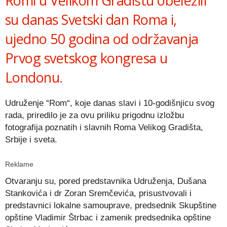
Romi u Velikom Gradištu obeležili
su danas Svetski dan Roma i,
ujedno 50 godina od održavanja
Prvog svetskog kongresa u
Londonu.
Udruženje “Rom“, koje danas slavi i 10-godišnjicu svog
rada, priredilo je za ovu priliku prigodnu izložbu
fotografija poznatih i slavnih Roma Velikog Gradišta,
Srbije i sveta.
Reklame
Otvaranju su, pored predstavnika Udruženja, Dušana
Stankovića i dr Zoran Sremčevića, prisustvovali i
predstavnici lokalne samouprave, predsednik Skupštine
opštine Vladimir Štrbac i zamenik predsednika opštine