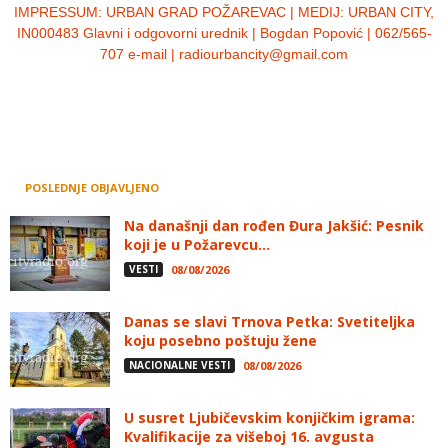
IMPRESSUM:
URBAN GRAD POŽAREVAC | MEDIJ: URBAN CITY,
IN000483 Glavni i odgovorni urednik | Bogdan Popović | 062/565-
707 e-mail | radiourbancity@gmail.com
POSLEDNJE OBJAVLJENO
Na današnji dan rođen Đura Jakšić: Pesnik
koji je u Požarevcu...
VESTI
08/08/2026
Danas se slavi Trnova Petka: Svetiteljka
koju posebno poštuju žene
NACIONALNE VESTI
08/08/2026
U susret Ljubičevskim konjičkim igrama:
Kvalifikacije za višeboj 16. avgusta