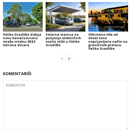
Veliko Gradište dobija
Solarna stanica za
Otkriveno više od
novu kanalizacionu
punjenje električnih
devet tona
mrežu vrednu 634,5
vozila stiže u Veliko
neprijavljene nafte na
miliona dinara
Gradište
graničnom prelazu
Veliko Gradište
KOMENTARIŠI