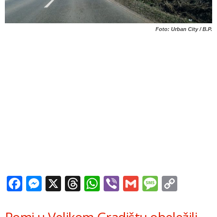
Foto: Urban City / B.P.
Facebook
Messenger
X
Threads
WhatsApp
Viber
Gmail
Messag
Copy
Link