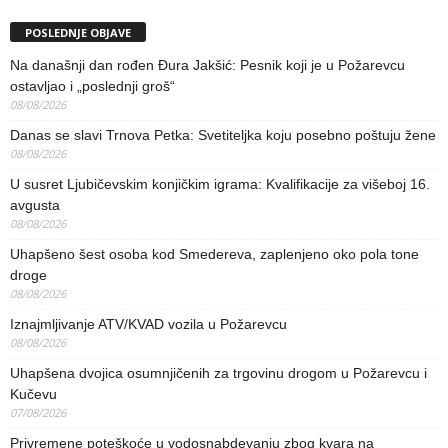
POSLEDNJE OBJAVE
Na današnji dan rođen Đura Jakšić: Pesnik koji je u Požarevcu
ostavljao i „poslednji groš“
08/08/2026
Danas se slavi Trnova Petka: Svetiteljka koju posebno poštuju žene
08/08/2026
U susret Ljubičevskim konjičkim igrama: Kvalifikacije za višeboj 16.
avgusta
08/08/2026
Uhapšeno šest osoba kod Smedereva, zaplenjeno oko pola tone
droge
08/08/2026
Iznajmljivanje ATV/KVAD vozila u Požarevcu
08/08/2026
Uhapšena dvojica osumnjičenih za trgovinu drogom u Požarevcu i
Kučevu
07/08/2026
Privremene poteškoće u vodosnabdevanju zbog kvara na