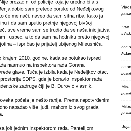
e prezao ni od policije koja je uredno bila s
Vlad
enja dobio sam preteće poruke od Neđeljkovog
postav
ko će me naći, naveo da sam sitna riba, kako ja
u i da sam uputio pretnje njegovoj bivšoj
Ivan
eč, sve vreme sam se trudio da se naša inicijativa
u Poža
 i uspeo, a to da sam na hodniku pretio njegovoj
jotina – ispričao je prijatelj ubijenog Mileusnića.
ccc
o
Požare
eo krajem 2010. godine, kada se potukao ispred
ada nasrnuo na inspektora rada Gorana
cc
o
ede glave. Tuča je izbila kada je Neđeljkov otac,
posta
prostorija SDPS, gde je boravio inspektor rada
udentske zadruge čiji je B. Đurović vlasnik.
Mira
posta
čoveka počela je nešto ranije. Prema nepotvrđenim
Milos
odno napadao više ljudi, mahom iz svog grada
posta
a.
Boja
sa još jednim inspektorom rada, Pantelijom