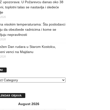
 upozorava: U Požarevcu danas oko 38
ni, toplotni talas se nastavlja i sledeće
je
/2026
na visokim temperaturama: Šta poslodavci
ju da obezbede radnicima i kome se
vljuju nepravilnosti
/2026
ežen Dan rudara u Starom Kostolcu,
ženi venci na Majdanu
/2026
NI
I
LENDAR OBJAVA
August 2026