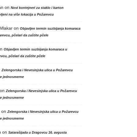
an
on
Novi kontejneri za staklo i karton
ljeni na više lokacija u Požarevcu
 Mlakar
on
Objavljen termin suzbijanja komaraca
revcu, pčelari da zaštite pčele
n
Objavljen termin suzbijanja komaraca u
vcu, pčelari da zaštite pčele
n
Zelengorska i Nevesinjska ulica u Požarevcu
le jednosmerne
on
Zelengorska i Nevesinjska ulica u Požarevcu
le jednosmerne
on
Zelengorska i Nevesinjska ulica u Požarevcu
le jednosmerne
n
on
Satarašijada u Dragovcu 16. avgusta