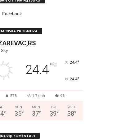
BAN CITY NA FEJSBUKU
Facebook
EMENSKA PROGNOZA
ZAREVAC,RS
 Sky
°
24.4
°
C
24.4
°
24.4
57%
1.7kmh
9%
AT
SUN
MON
TUE
WED
34
°
35
°
37
°
39
°
38
°
JNOVIJI KOMENTARI