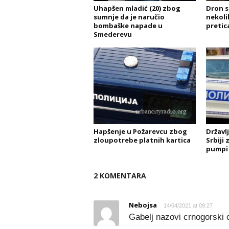
Uhapšen mladić (20) zbog
Dron s
sumnje da je naručio
nekoli
bombaške napade u
pretic
Smederevu
Hapšenje u Požarevcu zbog
Državl
zloupotrebe platnih kartica
Srbiji
pumpi
2 KOMENTARA
Nebojsa
14/04/2021 at 09:27
Gabelj nazovi crnogorski