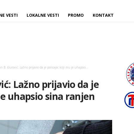
NE VESTI
LOKALNE VESTI
PROMO
KONTAKT
 B. Đurović: Lažno prijavio da je policajac koji mu je uhapsio...
ć: Lažno prijavio da je
je uhapsio sina ranjen