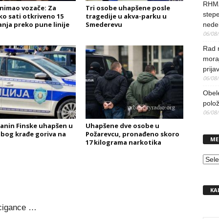
RHMZ
nimao vozače: Za
Tri osobe uhapšene posle
stepe
ko sati otkriveno 15
tragedije u akva-parku u
anja preko pune linije
Smederevu
nedel
06/08
Rad 
mora
prija
06/08
Obel
polo
06/08
janin Finske uhapšen u
Uhapšene dve osobe u
 zbog krađe goriva na
Požarevcu, pronađeno skoro
ME
17 kilograma narkotika
MEN
KA
 cigance …