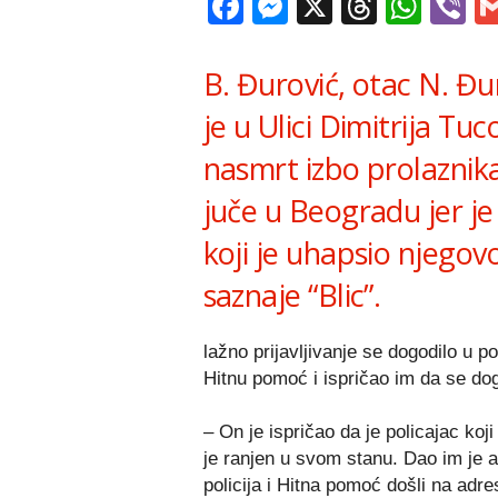
Facebook
Messenger
X
Thread
Wha
V
B. Đurović, otac N. Đu
je u Ulici Dimitrija T
nasmrt izbo prolaznik
juče u Beogradu jer je 
koji je uhapsio njegov
saznaje “Blic”.
lažno prijavljivanje se dogodilo u p
Hitnu pomoć i ispričao im da se dog
– On je ispričao da je policajac ko
je ranjen u svom stanu. Dao im je a
policija i Hitna pomoć došli na adre