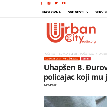
NASLOVNA
SVE VESTI
SERVIS
Urban
City
POČETNA
LOKALNE VESTI // POŽAREVAC
Uhapšen
LOKALNE VESTI // POŽAREVAC
VESTI
Uhapšen B. Đurovi
policajac koji mu 
14/04/2021