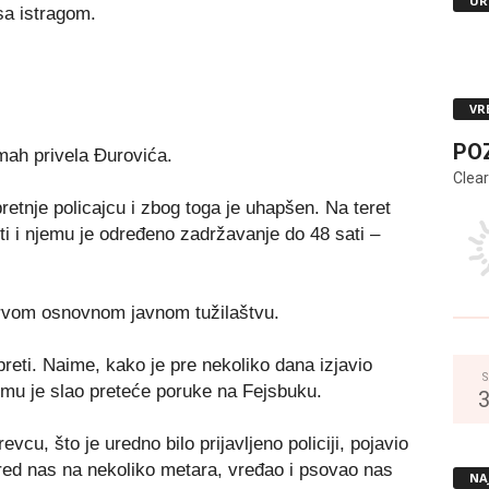
UR
sa istragom.
VR
PO
mah privela Đurovića.
Clear
retnje policajcu i zbog toga je uhapšen. Na teret
i i njemu je određeno zadržavanje do 48 sati –
Prvom osnovnom javnom tužilaštvu.
preti. Naime, kako je pre nekoliko dana izjavio
S
n mu je slao preteće poruke na Fejsbuku.
vcu, što je uredno bilo prijavljeno policiji, pojavio
ored nas na nekoliko metara, vređao i psovao nas
NA