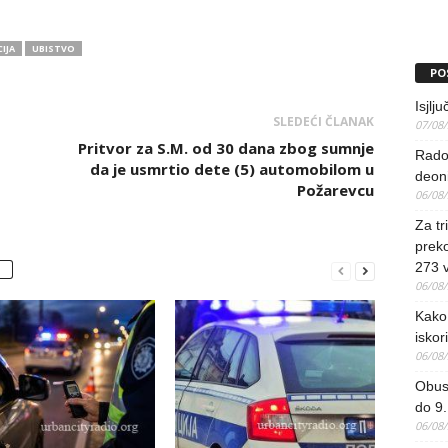
IJA
UBISTVO
PO
Isjlj
SLEDEĆI ČLANAK
07/08
Pritvor za S.M. od 30 dana zbog sumnje
Rado
da je usmrtio dete (5) automobilom u
deoni
Požarevcu
06/08
Za tr
preko
273 
06/08
Kako 
iskori
06/08
Obus
do 9.
06/08