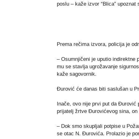
poslu – kaže izvor “Blica” upoznat 
Prema rečima izvora, policija je od
– Osumnjičeni je uputio indirektne p
mu se stavlja ugrožavanje sigurnost
kaže sagovornik.
Đurović će danas biti saslušan u 
Inače, ovo nije prvi put da Đurović 
prijatelj žrtve Đurovićevog sina, o
– Dok smo skupljali potpise u Požare
se otac N. Đurovića. Prolazio je p