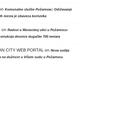
on
Komunalne službe Požarevac: Održavanje
h mesta je obaveza korisnika
a
on
Radovi u Moravskoj ulici u Požarevcu:
strukcija deonice dugačke 700 metara
AN CITY WEB PORTAL
on
Nova sudija
la na dužnost u Višem sudu u Požarevcu