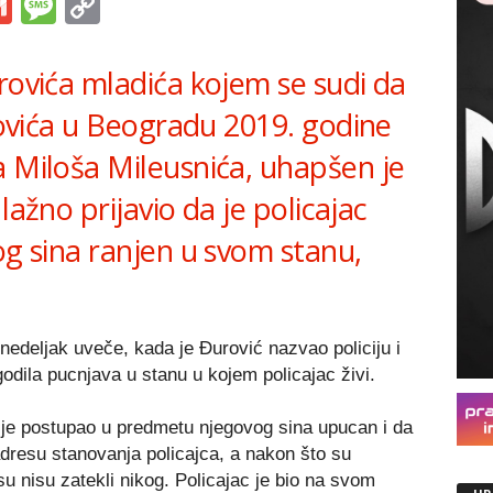
s
tsApp
iber
Gmail
Message
Copy
Link
rovića mladića kojem se sudi da
ucovića u Beogradu 2019. godine
a Miloša Mileusnića, uhapšen je
lažno prijavio da je policajac
og sina ranjen u svom stanu,
onedeljak uveče, kada je Đurović nazvao policiju i
odila pucnjava u stanu u kojem policajac živi.
ji je postupao u predmetu njegovog sina upucan i da
dresu stanovanja policajca, a nakon što su
su nisu zatekli nikog. Policajac je bio na svom