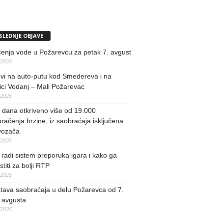
SLEDNJE OBJAVE
učenja vode u Požarevcu za petak 7. avgust
/2026
vi na auto-putu kod Smedereva i na
ci Vodanj – Mali Požarevac
/2026
i dana otkriveno više od 19.000
račenja brzine, iz saobraćaja isključena
vozača
/2026
radi sistem preporuka igara i kako ga
stiti za bolji RTP
/2026
tava saobraćaja u delu Požarevca od 7.
 avgusta
/2026