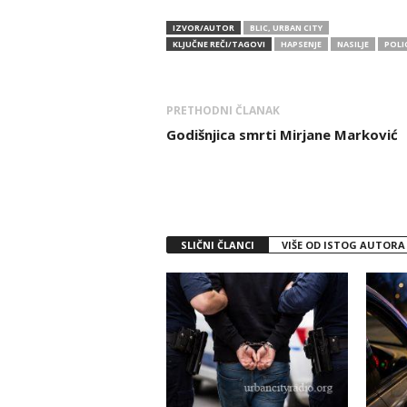
IZVOR/AUTOR
BLIC, URBAN CITY
KLJUČNE REČI/TAGOVI
HAPSENJE
NASILJE
POLIC
PRETHODNI ČLANAK
Godišnjica smrti Mirjane Marković
SLIČNI ČLANCI
VIŠE OD ISTOG AUTORA