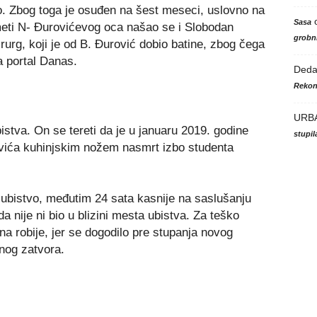
o. Zbog toga je osuđen na šest meseci, uslovno na
Sasa
eti N- Đurovićevog oca našao se i Slobodan
grobni
rurg, koji je od B. Đurović dobio batine, zbog čega
a portal Danas.
Ded
Rekon
URB
stva. On se tereti da je u januaru 2019. godine
stupi
covića kuhinjskim nožem nasmrt izbo studenta
ubistvo, međutim 24 sata kasnije na saslušanju
da nije ni bio u blizini mesta ubistva. Za teško
a robije, jer se dogodilo pre stupanja novog
nog zatvora.