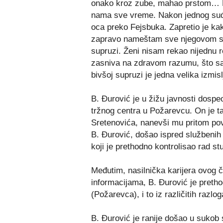
onako kroz zube, mahao prstom… Nij
nama sve vreme. Nakon jednog suđ
oca preko Fejsbuka. Zapretio je ka
zapravo nameštam sve njegovom sin
supruzi. Ženi nisam rekao nijednu r
zasniva na zdravom razumu, što sam
bivšoj supruzi je jedna velika izmisl
B. Đurović je u žižu javnosti dosp
tržnog centra u Požarevcu. On je t
Sretenovića, nanevši mu pritom povr
B. Đurović, došao ispred službenih 
koji je prethodno kontrolisao rad st
Međutim, nasilnička karijera ovog 
informacijama, B. Đurović je preth
(Požarevca), i to iz različitih razlog
B. Đurović je ranije došao u sukob 