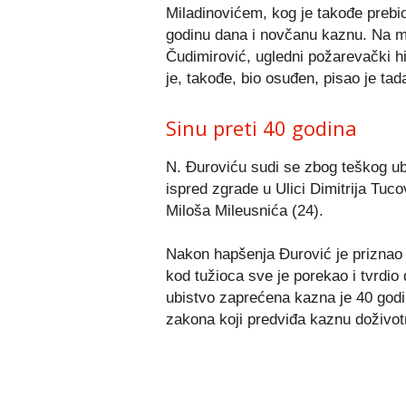
Miladinovićem, kog je takođe prebi
godinu dana i novčanu kaznu. Na m
Čudimirović, ugledni požarevački hi
je, takođe, bio osuđen, pisao je tad
Sinu preti 40 godina
N. Đuroviću sudi se zbog teškog ubi
ispred zgrade u Ulici Dimitrija Tu
Miloša Mileusnića (24).
Nakon hapšenja Đurović je priznao 
kod tužioca sve je porekao i tvrdio 
ubistvo zaprećena kazna je 40 godin
zakona koji predviđa kaznu doživot