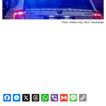
Foto: Urban City / B.P. / ilustracija
Facebook
Messenger
X
Threads
WhatsApp
Viber
Gmail
Messag
Copy
Link