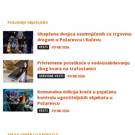
POSLEDNJE OBJAVLJENO
Uhapšena dvojica osumnjičenih za trgovinu
drogom u Požarevcu i Kučevu
VESTI
07/08/2026
Privremene poteškoće u vodosnabdevanju
zbog kvara na trafostanici
SERVISNE VESTI
07/08/2026
Komunalna milicija kreće u pojačanu
kontrolu ugostiteljskih objekata u
Požarevcu
VESTI
07/08/2026
SVE SA URBAN CITY PORTALA