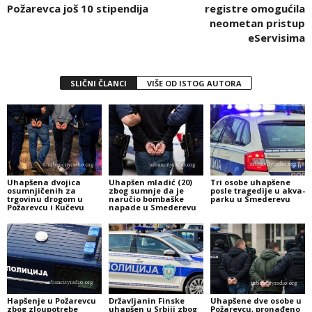
Požarevca još 10 stipendija
registre omogućila
neometan pristup
eServisima
SLIČNI ČLANCI
VIŠE OD ISTOG AUTORA
Uhapšena dvojica
Uhapšen mladić (20)
Tri osobe uhapšene
osumnjičenih za
zbog sumnje da je
posle tragedije u akva-
trgovinu drogom u
naručio bombaške
parku u Smederevu
Požarevcu i Kučevu
napade u Smederevu
Hapšenje u Požarevcu
Državljanin Finske
Uhapšene dve osobe u
zbog zloupotrebe
uhapšen u Srbiji zbog
Požarevcu, pronađeno