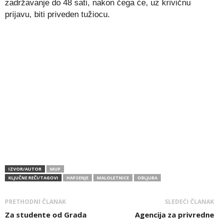
zadržavanje do 48 sati, nakon čega će, uz krivičnu
prijavu, biti priveden tužiocu.
IZVOR/AUTOR
MUP
KLJUČNE REČI/TAGOVI
HAPSENJE
MALOLETNICE
OBLJUBA
PRETHODNI ČLANAK
SLEDEĆI ČLANAK
Za studente od Grada
Agencija za privredne