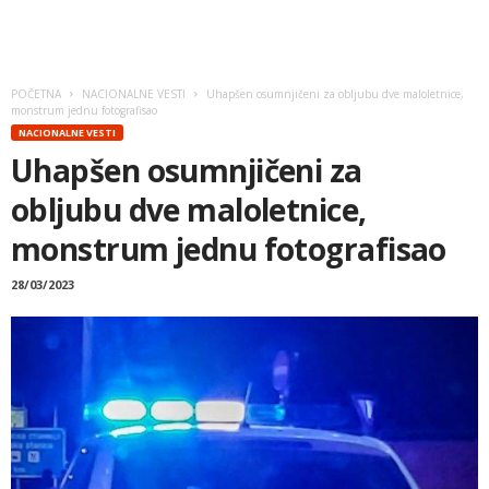
POČETNA
NACIONALNE VESTI
Uhapšen osumnjičeni za obljubu dve maloletnice,
monstrum jednu fotografisao
NACIONALNE VESTI
Uhapšen osumnjičeni za
obljubu dve maloletnice,
monstrum jednu fotografisao
28/03/2023