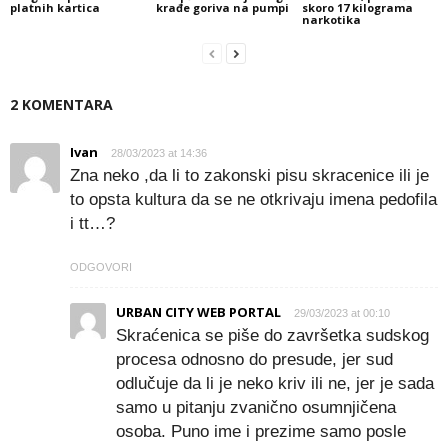
platnih kartica
krađe goriva na pumpi
skoro 17 kilograma
narkotika
2 KOMENTARA
Ivan
28/03/2023 at 14:36
Zna neko ,da li to zakonski pisu skracenice ili je
to opsta kultura da se ne otkrivaju imena pedofila
i tt…?
ODGOVORI
URBAN CITY WEB PORTAL
29/03/2023 at 00:10
Skraćenica se piše do završetka sudskog
procesa odnosno do presude, jer sud
odlučuje da li je neko kriv ili ne, jer je sada
samo u pitanju zvanično osumnjičena
osoba. Puno ime i prezime samo posle