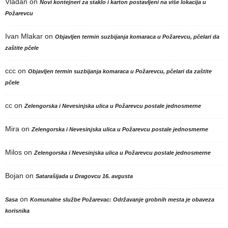
Vladan
on
Novi kontejneri za staklo i karton postavljeni na više lokacija u
Požarevcu
Ivan Mlakar
on
Objavljen termin suzbijanja komaraca u Požarevcu, pčelari da
zaštite pčele
ccc
on
Objavljen termin suzbijanja komaraca u Požarevcu, pčelari da zaštite
pčele
cc
on
Zelengorska i Nevesinjska ulica u Požarevcu postale jednosmerne
Mira
on
Zelengorska i Nevesinjska ulica u Požarevcu postale jednosmerne
Milos
on
Zelengorska i Nevesinjska ulica u Požarevcu postale jednosmerne
Bojan
on
Satarašijada u Dragovcu 16. avgusta
on
Sasa
Komunalne službe Požarevac: Održavanje grobnih mesta je obaveza
korisnika