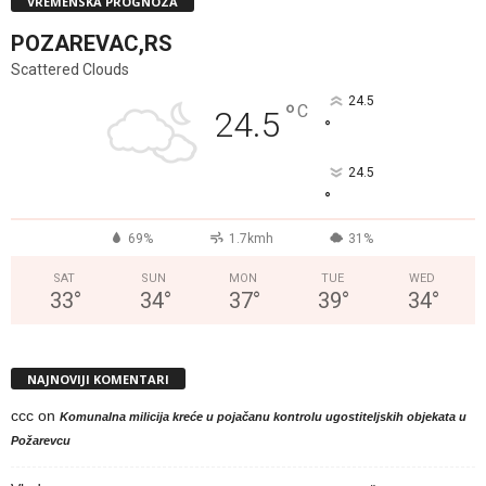
VREMENSKA PROGNOZA
POZAREVAC,RS
Scattered Clouds
24.5
°
C
24.5
°
24.5
°
69%
1.7kmh
31%
SAT
SUN
MON
TUE
WED
33
°
34
°
37
°
39
°
34
°
NAJNOVIJI KOMENTARI
ccc
on
Komunalna milicija kreće u pojačanu kontrolu ugostiteljskih objekata u
Požarevcu