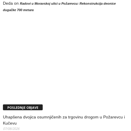
Deda
on
Radovi u Moravskoj ulici u Požarevcu: Rekonstrukcija deonice
dugačke 700 metara
POSLEDNJE OBJAVE
Uhapšena dvojica osumnjičenih za trgovinu drogom u Požarevcu i
Kučevu
07/08/2026