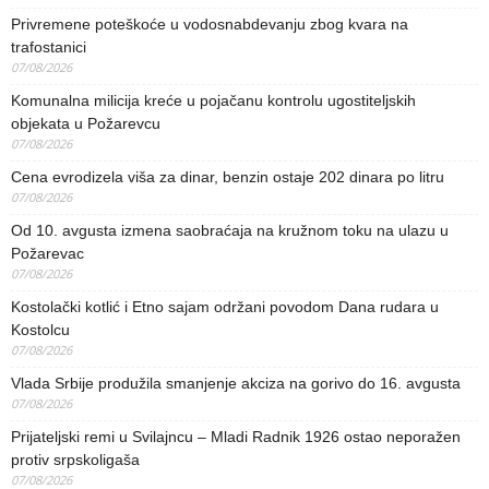
Privremene poteškoće u vodosnabdevanju zbog kvara na
trafostanici
07/08/2026
Komunalna milicija kreće u pojačanu kontrolu ugostiteljskih
objekata u Požarevcu
07/08/2026
Cena evrodizela viša za dinar, benzin ostaje 202 dinara po litru
07/08/2026
Od 10. avgusta izmena saobraćaja na kružnom toku na ulazu u
Požarevac
07/08/2026
Kostolački kotlić i Etno sajam održani povodom Dana rudara u
Kostolcu
07/08/2026
Vlada Srbije produžila smanjenje akciza na gorivo do 16. avgusta
07/08/2026
Prijateljski remi u Svilajncu – Mladi Radnik 1926 ostao neporažen
protiv srpskoligaša
07/08/2026