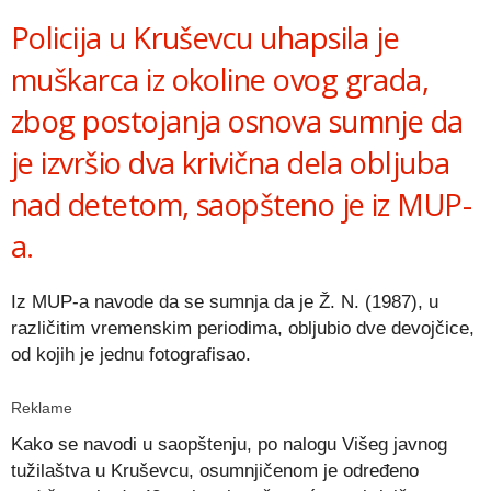
Policija u Kruševcu uhapsila je
muškarca iz okoline ovog grada,
zbog postojanja osnova sumnje da
je izvršio dva krivična dela obljuba
nad detetom, saopšteno je iz MUP-
a.
Iz MUP-a navode da se sumnja da je Ž. N. (1987), u
različitim vremenskim periodima, obljubio dve devojčice,
od kojih je jednu fotografisao.
Reklame
Kako se navodi u saopštenju, po nalogu Višeg javnog
tužilaštva u Kruševcu, osumnjičenom je određeno