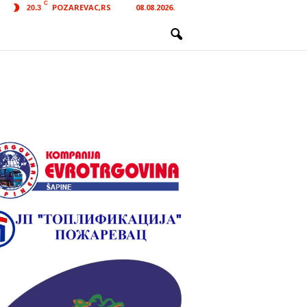
C
POZAREVAC,RS
08.08.2026.
20.3