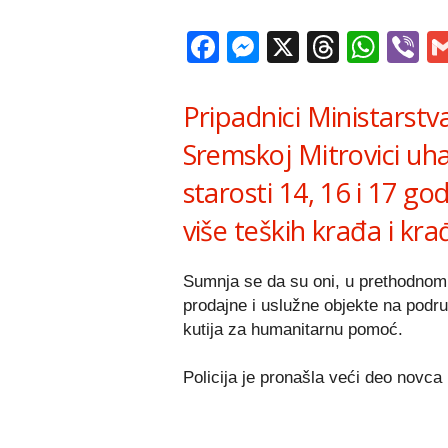
Facebook
Messenger
X
Thread
Wha
V
Pripadnici Ministarstv
Sremskoj Mitrovici uhap
starosti 14, 16 i 17 go
više teških krađa i kra
Sumnja se da su oni, u prethodnom p
prodajne i uslužne objekte na područ
kutija za humanitarnu pomoć.
Policija je pronašla veći deo novca i