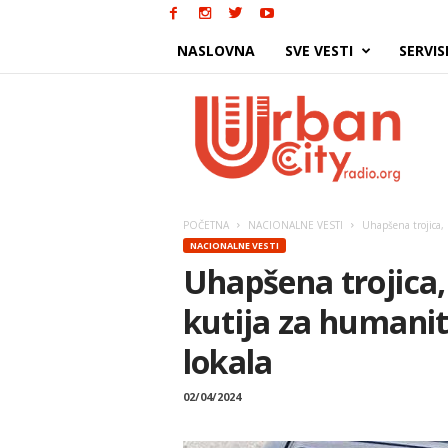
NASLOVNA
SVE VESTI
SERVIS
Urban
City
POČETNA
NACIONALNE VESTI
Uhapšena trojica, 
NACIONALNE VESTI
Uhapšena trojica, 
kutija za humanit
lokala
02/04/2024