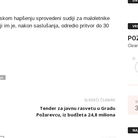
UR
jskom hapšenju sprovedeni sudiji za maloletnike
i im je, nakon saslušanja, odredio pritvor do 30
VR
PO
Clear
IJA
SLEDEĆI ČLANAK
S
Tender za javnu rasvetu u Gradu
Požarevcu, iz budžeta 24,8 miliona
NA