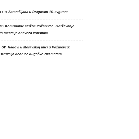
n
on
Satarašijada u Dragovcu 16. avgusta
on
Komunalne službe Požarevac: Održavanje
h mesta je obaveza korisnika
a
on
Radovi u Moravskoj ulici u Požarevcu:
strukcija deonice dugačke 700 metara