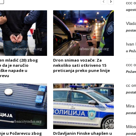
ccc
o
ugosti
Vlad
postav
Ivan
u Poža
n mladić (20) zbog
Dron snimao vozače: Za
ccc
o
 da je naručio
nekoliko sati otkriveno 15
ške napade u
preticanja preko pune linije
Požare
revu
cc
o
posta
Mira
posta
Milos
je u Požarevcu zbog
Državljanin Finske uhapšen u
posta