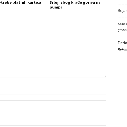
trebe platnih kartica
Srbiji zbog krađe goriva na
pumpi
Boja
Sasa
grobni
Ded
Rekon