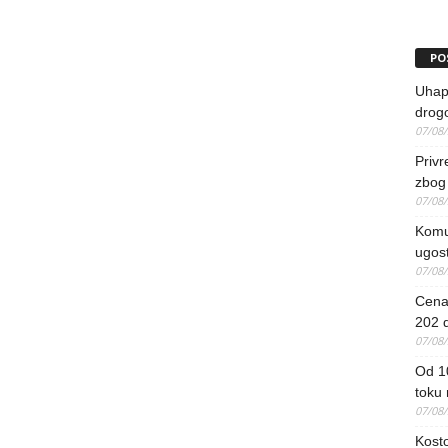
PO
Uhapš
drog
07/08
Priv
zbog 
07/08
Komun
ugost
07/08
Cena 
202 d
07/08
Od 1
toku
07/08
Kosto