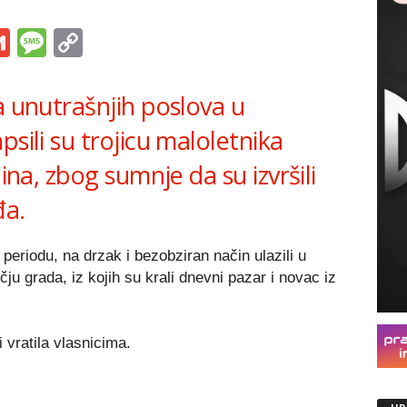
s
tsApp
iber
Gmail
Message
Copy
Link
a unutrašnjih poslova u
sili su trojicu maloletnika
dina, zbog sumnje da su izvršili
đa.
eriodu, na drzak i bezobziran način ulazili u
ju grada, iz kojih su krali dnevni pazar i novac iz
 vratila vlasnicima.