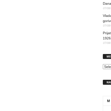
Dana
07/08
Vlada
goriv
07/08
Prija
1926 
07/08
ME
MEN
KA
M