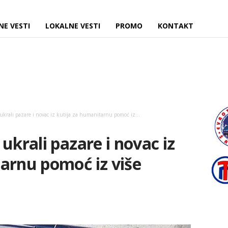
NE VESTI
LOKALNE VESTI
PROMO
KONTAKT
ukrali pazare i novac iz kutija za humanitarnu pomoć iz...
ukrali pazare i novac iz
arnu pomoć iz više