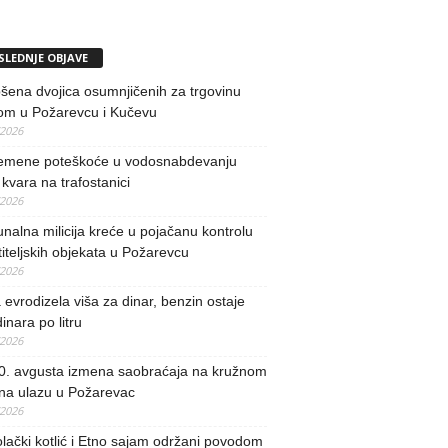
SLEDNJE OBJAVE
ena dvojica osumnjičenih za trgovinu
om u Požarevcu i Kučevu
/2026
remene poteškoće u vodosnabdevanju
kvara na trafostanici
/2026
alna milicija kreće u pojačanu kontrolu
iteljskih objekata u Požarevcu
/2026
evrodizela viša za dinar, benzin ostaje
inara po litru
/2026
0. avgusta izmena saobraćaja na kružnom
 na ulazu u Požarevac
/2026
lački kotlić i Etno sajam održani povodom