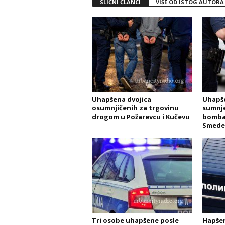
SLIČNI ČLANCI
VIŠE OD ISTOG AUTORA
Uhapšena dvojica
Uhapše
osumnjičenih za trgovinu
sumnje
drogom u Požarevcu i Kučevu
bomba
Smede
Tri osobe uhapšene posle
Hapšen