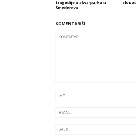
tragedije u akva-parku u
zloupo
Smederevu
KOMENTARIŠI