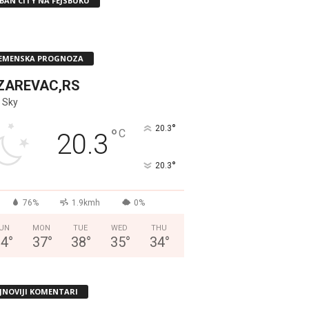
BAN CITY NA FEJSBUKU
EMENSKA PROGNOZA
ZAREVAC,RS
 Sky
°
20.3
°
C
20.3
°
20.3
76%
1.9kmh
0%
UN
MON
TUE
WED
THU
34
°
37
°
38
°
35
°
34
°
JNOVIJI KOMENTARI