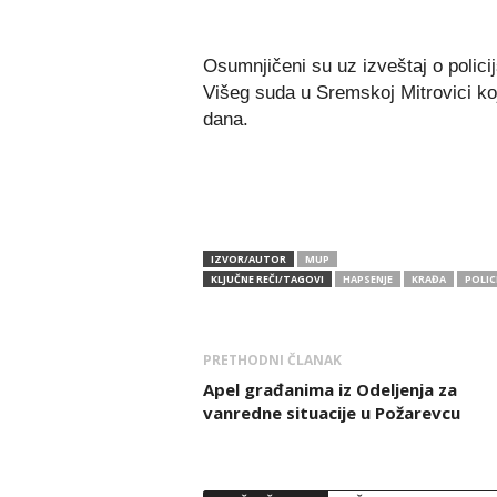
Osumnjičeni su uz izveštaj o polici
Višeg suda u Sremskoj Mitrovici koj
dana.
IZVOR/AUTOR
MUP
KLJUČNE REČI/TAGOVI
HAPSENJE
KRAĐA
POLIC
PRETHODNI ČLANAK
Apel građanima iz Odeljenja za
vanredne situacije u Požarevcu