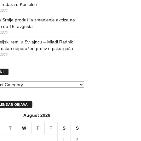
 rudara u Kostolcu
/2026
 Srbije produžila smanjenje akciza na
o do 16. avgusta
/2026
teljski remi u Svilajncu – Mladi Radnik
ostao neporažen protiv srpskoligaša
/2026
NI
I
LENDAR OBJAVA
August 2026
T
W
T
F
S
S
1
2