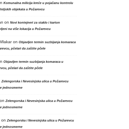
n
Komunalna milicija kreće u pojačanu kontrolu
teljskih objekata u Požarevcu
an
on
Novi kontejneri za staklo i karton
ljeni na više lokacija u Požarevcu
 Mlakar
on
Objavljen termin suzbijanja komaraca
revcu, pčelari da zaštite pčele
n
Objavljen termin suzbijanja komaraca u
vcu, pčelari da zaštite pčele
n
Zelengorska i Nevesinjska ulica u Požarevcu
le jednosmerne
on
Zelengorska i Nevesinjska ulica u Požarevcu
le jednosmerne
on
Zelengorska i Nevesinjska ulica u Požarevcu
le jednosmerne