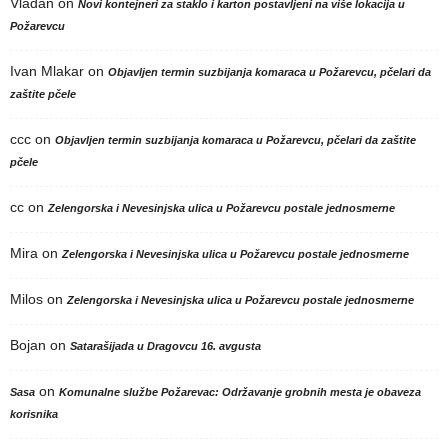
Vladan
on
Novi kontejneri za staklo i karton postavljeni na više lokacija u
Požarevcu
Ivan Mlakar
on
Objavljen termin suzbijanja komaraca u Požarevcu, pčelari da
zaštite pčele
ccc
on
Objavljen termin suzbijanja komaraca u Požarevcu, pčelari da zaštite
pčele
cc
on
Zelengorska i Nevesinjska ulica u Požarevcu postale jednosmerne
Mira
on
Zelengorska i Nevesinjska ulica u Požarevcu postale jednosmerne
Milos
on
Zelengorska i Nevesinjska ulica u Požarevcu postale jednosmerne
Bojan
on
Satarašijada u Dragovcu 16. avgusta
on
Sasa
Komunalne službe Požarevac: Održavanje grobnih mesta je obaveza
korisnika