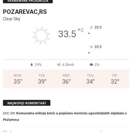
VREMENSKA PROGNOZA
POZAREVAC,RS
Clear Sky
33.5
°
C
33.5
°
33.5
°
29%
4.3kmh
0%
MON
TUE
WED
THU
FRI
35
°
39
°
36
°
34
°
32
°
NAJNOVIJI KOMENTARI
ccc
on
Komunalna milicija kreće u pojačanu kontrolu ugostiteljskih objekata u
Požarevcu