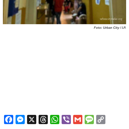
Foto: Urban City / I.P.
Facebook
Messenger
X
Threads
WhatsApp
Viber
Gmail
Messag
Copy
Link