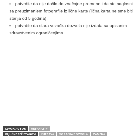
potvrdite da nije došlo do značajne promene i da ste saglasni
sa preuzimanjem fotografije iz lične karte (lična karta ne sme biti
starija od 5 godina),
potvrdite da stara vozačka dozvola nije izdata sa upisanim
zdravstvenim ograničenjima.
IZVOR/AUTOR
URBAN CITY
KLJUČNE REČI/TAGOVI
EUPRAVA
VOZAČKA DOZVOLA
ZAMENA