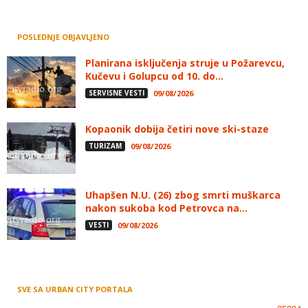
POSLEDNJE OBJAVLJENO
Planirana isključenja struje u Požarevcu,
Kučevu i Golupcu od 10. do...
SERVISNE VESTI
09/08/2026
Kopaonik dobija četiri nove ski-staze
TURIZAM
09/08/2026
Uhapšen N.U. (26) zbog smrti muškarca
nakon sukoba kod Petrovca na...
VESTI
09/08/2026
SVE SA URBAN CITY PORTALA