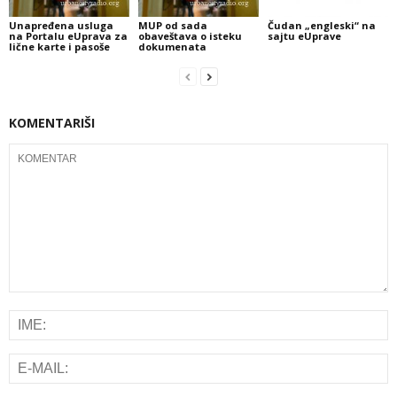
Unapređena usluga
MUP od sada
Čudan „engleski“ na
na Portalu eUprava za
obaveštava o isteku
sajtu eUprave
lične karte i pasoše
dokumenata
KOMENTARIŠI