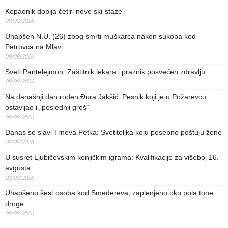
Kopaonik dobija četiri nove ski-staze
09/08/2026
Uhapšen N.U. (26) zbog smrti muškarca nakon sukoba kod
Petrovca na Mlavi
09/08/2026
Sveti Pantelejmon: Zaštitnik lekara i praznik posvećen zdravlju
09/08/2026
Na današnji dan rođen Đura Jakšić: Pesnik koji je u Požarevcu
ostavljao i „poslednji groš“
08/08/2026
Danas se slavi Trnova Petka: Svetiteljka koju posebno poštuju žene
08/08/2026
U susret Ljubičevskim konjičkim igrama: Kvalifikacije za višeboj 16.
avgusta
08/08/2026
Uhapšeno šest osoba kod Smedereva, zaplenjeno oko pola tone
droge
08/08/2026