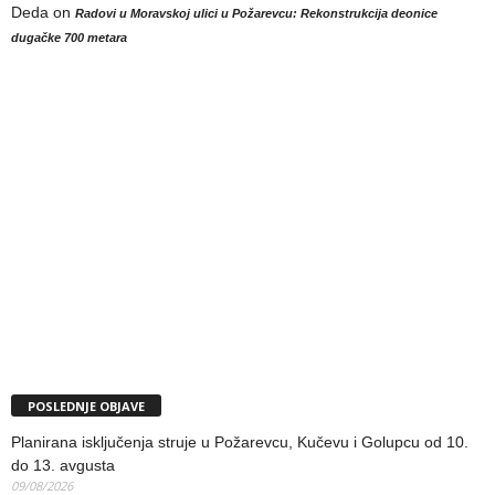
Deda
on
Radovi u Moravskoj ulici u Požarevcu: Rekonstrukcija deonice
dugačke 700 metara
POSLEDNJE OBJAVE
Planirana isključenja struje u Požarevcu, Kučevu i Golupcu od 10.
do 13. avgusta
09/08/2026