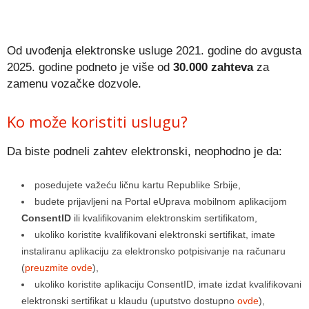
Od uvođenja elektronske usluge 2021. godine do avgusta
2025. godine podneto je više od
30.000 zahteva
za
zamenu vozačke dozvole.
Ko može koristiti uslugu?
Da biste podneli zahtev elektronski, neophodno je da:
posedujete važeću ličnu kartu Republike Srbije,
budete prijavljeni na Portal eUprava mobilnom aplikacijom
ConsentID
ili kvalifikovanim elektronskim sertifikatom,
ukoliko koristite kvalifikovani elektronski sertifikat, imate
instaliranu aplikaciju za elektronsko potpisivanje na računaru
(
preuzmite ovde
),
ukoliko koristite aplikaciju ConsentID, imate izdat kvalifikovani
elektronski sertifikat u klaudu (uputstvo dostupno
ovde
),