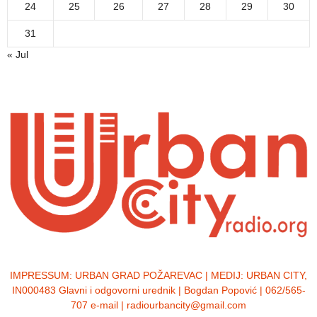
24
25
26
27
28
29
30
31
« Jul
IMPRESSUM:
URBAN GRAD POŽAREVAC | MEDIJ: URBAN CITY,
IN000483 Glavni i odgovorni urednik | Bogdan Popović | 062/565-
707 e-mail | radiourbancity@gmail.com