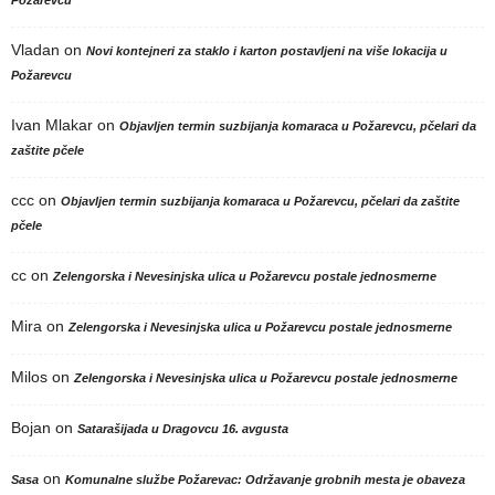
Požarevcu
Vladan
on
Novi kontejneri za staklo i karton postavljeni na više lokacija u
Požarevcu
Ivan Mlakar
on
Objavljen termin suzbijanja komaraca u Požarevcu, pčelari da
zaštite pčele
ccc
on
Objavljen termin suzbijanja komaraca u Požarevcu, pčelari da zaštite
pčele
cc
on
Zelengorska i Nevesinjska ulica u Požarevcu postale jednosmerne
Mira
on
Zelengorska i Nevesinjska ulica u Požarevcu postale jednosmerne
Milos
on
Zelengorska i Nevesinjska ulica u Požarevcu postale jednosmerne
Bojan
on
Satarašijada u Dragovcu 16. avgusta
on
Sasa
Komunalne službe Požarevac: Održavanje grobnih mesta je obaveza