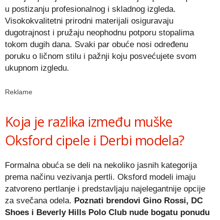
u postizanju profesionalnog i skladnog izgleda.
Visokokvalitetni prirodni materijali osiguravaju
dugotrajnost i pružaju neophodnu potporu stopalima
tokom dugih dana. Svaki par obuće nosi određenu
poruku o ličnom stilu i pažnji koju posvećujete svom
ukupnom izgledu.
Reklame
Koja je razlika između muške
Oksford cipele i Derbi modela?
Formalna obuća se deli na nekoliko jasnih kategorija
prema načinu vezivanja pertli. Oksford modeli imaju
zatvoreno pertlanje i predstavljaju najelegantnije opcije
za svečana odela.
Poznati brendovi Gino Rossi, DC
Shoes i Beverly Hills Polo Club nude bogatu ponudu