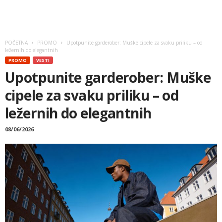
POČETNA
PROMO
Upotpunite garderober: Muške cipele za svaku priliku – od
ležernih do elegantnih
PROMO
VESTI
Upotpunite garderober: Muške
cipele za svaku priliku – od
ležernih do elegantnih
08/06/2026