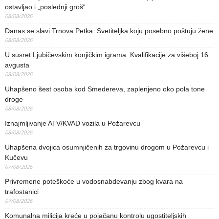
ostavljao i „poslednji groš“
08/08/2026
Danas se slavi Trnova Petka: Svetiteljka koju posebno poštuju žene
08/08/2026
U susret Ljubičevskim konjičkim igrama: Kvalifikacije za višeboj 16.
avgusta
08/08/2026
Uhapšeno šest osoba kod Smedereva, zaplenjeno oko pola tone
droge
08/08/2026
Iznajmljivanje ATV/KVAD vozila u Požarevcu
08/08/2026
Uhapšena dvojica osumnjičenih za trgovinu drogom u Požarevcu i
Kučevu
07/08/2026
Privremene poteškoće u vodosnabdevanju zbog kvara na
trafostanici
07/08/2026
Komunalna milicija kreće u pojačanu kontrolu ugostiteljskih