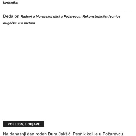
korisnika
Deda
on
Radovi u Moravskoj ulici u Požarevcu: Rekonstrukcija deonice
dugačke 700 metara
POSLEDNJE OBJAVE
Na današnji dan rođen Đura Jakšić: Pesnik koji je u Požarevcu