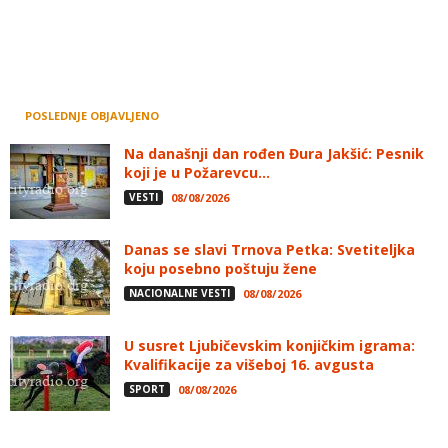
POSLEDNJE OBJAVLJENO
Na današnji dan rođen Đura Jakšić: Pesnik
koji je u Požarevcu...
VESTI
08/08/2026
Danas se slavi Trnova Petka: Svetiteljka
koju posebno poštuju žene
NACIONALNE VESTI
08/08/2026
U susret Ljubičevskim konjičkim igrama:
Kvalifikacije za višeboj 16. avgusta
SPORT
08/08/2026