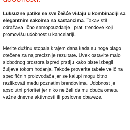
Luksuzne patike se sve češće viđaju u kombinaciji sa
elegantnim sakoima na sastancima
. Takav stil
odražava lično samopouzdanje i prati trendove koji
promovišu udobnost u kancelariji.
Merite dužinu stopala krajem dana kada su noge blago
otečene za najpreciznije rezultate. Uvek ostavite malo
slobodnog prostora ispred prstiju kako biste izbegli
žuljeve tokom hodanja. Takođe proverite tabele veličina
specifičnih proizvođača jer se kalupi mogu bitno
razlikovati među poznatim brendovima. Udobnost je
apsolutni prioritet jer niko ne želi da mu obuća ometa
važne dnevne aktivnosti ili poslovne obaveze.