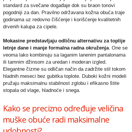
standard za svečane događaje dok su braon tonovi
pogodniji za dan. Pravilno održavana kožna obuća traje
godinama uz redovno čišćenje i korišćenje kvalitetnih
drvenih kalupa za cipele.
Mokasine predstavljaju odličnu alternativu za toplije
letnje dane i manje formalna radna okruženja
. One se
veoma lako kombinuju sa laganim lanenim pantalonama
ili tamnim džinsom za uredan i moderan izgled.
Elegantne čizme su odličan način da zadržite stil tokom
hladnih meseci bez gubitka toplote. Duboki kožni modeli
pružaju maksimalnu stabilnost zglobu i efikasno štite
stopala od vlage, hladnoće i snega.
Kako se precizno određuje veličina
muške obuće radi maksimalne
udobnosti?