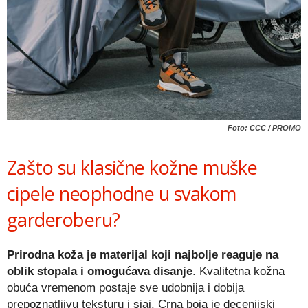
Foto: CCC / PROMO
Zašto su klasične kožne muške
cipele neophodne u svakom
garderoberu?
Prirodna koža je materijal koji najbolje reaguje na
oblik stopala i omogućava disanje
. Kvalitetna kožna
obuća vremenom postaje sve udobnija i dobija
prepoznatljivu teksturu i sjaj. Crna boja je decenijski