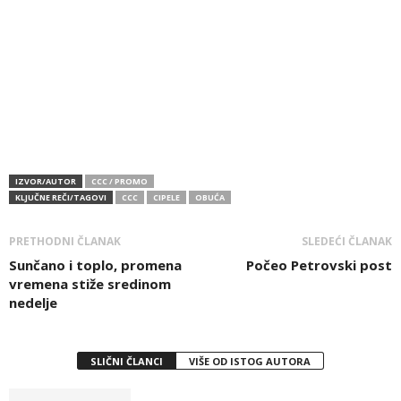
IZVOR/AUTOR
CCC / PROMO
KLJUČNE REČI/TAGOVI
CCC
CIPELE
OBUĆA
PRETHODNI ČLANAK
SLEDEĆI ČLANAK
Sunčano i toplo, promena
Počeo Petrovski post
vremena stiže sredinom
nedelje
SLIČNI ČLANCI
VIŠE OD ISTOG AUTORA