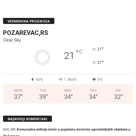
VREMENSKA PROGNOZA
POZAREVAC,RS
Clear Sky
°
21
°
C
21
°
21
60%
1.3kmh
8%
MON
TUE
WED
THU
FRI
37
°
39
°
34
°
34
°
32
°
NAJNOVIJI KOMENTARI
ccc
on
Komunalna milicija kreće u pojačanu kontrolu ugostiteljskih objekata u