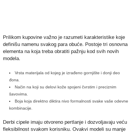
Prilikom kupovine važno je razumeti karakteristike koje
definišu namenu svakog para obuće. Postoje tri osnovna
elementa na koja treba obratiti pažnju kod svih novih
modela.
Vrsta materijala od kojeg je izrađeno gornjište i donji deo
đona.
Način na koji su delovi kože spojeni čvrstim i preciznim
šavovima.
Boja koja direktno diktira nivo formalnosti svake vaše odevne
kombinacije.
Derbi cipele imaju otvoreno pertlanje i dozvoljavaju veću
fleksibilnost svakom korisniku. Ovakvi modeli su manje