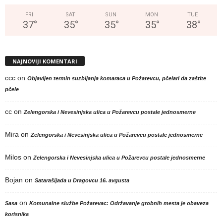
FRI
SAT
SUN
MON
TUE
37
°
35
°
35
°
35
°
38
°
NAJNOVIJI KOMENTARI
ccc
on
Objavljen termin suzbijanja komaraca u Požarevcu, pčelari da zaštite
pčele
cc
on
Zelengorska i Nevesinjska ulica u Požarevcu postale jednosmerne
Mira
on
Zelengorska i Nevesinjska ulica u Požarevcu postale jednosmerne
Milos
on
Zelengorska i Nevesinjska ulica u Požarevcu postale jednosmerne
Bojan
on
Satarašijada u Dragovcu 16. avgusta
on
Sasa
Komunalne službe Požarevac: Održavanje grobnih mesta je obaveza
korisnika