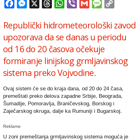
Facebook
Messenger
X
Threads
WhatsApp
Viber
Gmail
Messag
Copy
Link
Republički hidrometeorološki zavod
upozorava da se danas u periodu
od 16 do 20 časova očekuje
formiranje linijskog grmljavinskog
sistema preko Vojvodine.
Ovaj sistem će se do kraja dana, od 20 do 24 časa,
premeštati preko delova zapadne Srbije, Beograda,
Šumadije, Pomoravlja, Braničevskog, Borskog i
Zaječarskog okruga, dalje ka Rumuniji i Bugarskoj.
Reklame
U zoni premeštanja grmljavinskog sistema moguća je