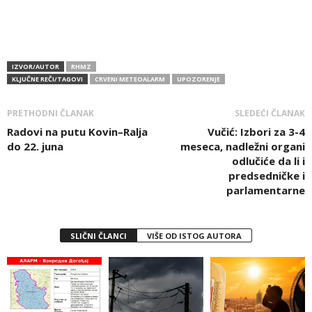
IZVOR/AUTOR
RHMZ
KLJUČNE REČI/TAGOVI
CRVENI METEOALARM
UPOZORENJE
PRETHODNI ČLANAK
SLEDEĆI ČLANAK
Radovi na putu Kovin–Ralja
Vučić: Izbori za 3-4
do 22. juna
meseca, nadležni organi
odlučiće da li i
predsedničke i
parlamentarne
SLIČNI ČLANCI
VIŠE OD ISTOG AUTORA