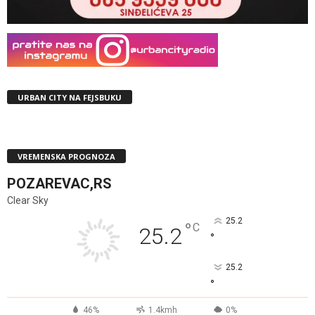
URBAN CITY NA FEJSBUKU
VREMENSKA PROGNOZA
POZAREVAC,RS
Clear Sky
25.2
°
C
25.2
°
25.2
°
46%
1.4kmh
0%