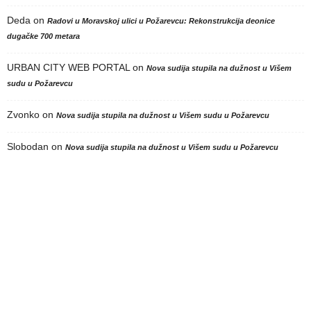
Deda
on
Radovi u Moravskoj ulici u Požarevcu: Rekonstrukcija deonice
dugačke 700 metara
URBAN CITY WEB PORTAL
on
Nova sudija stupila na dužnost u Višem
sudu u Požarevcu
Zvonko
on
Nova sudija stupila na dužnost u Višem sudu u Požarevcu
Slobodan
on
Nova sudija stupila na dužnost u Višem sudu u Požarevcu