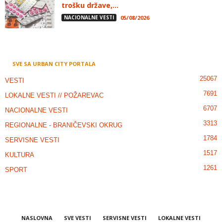
trošku države,...
NACIONALNE VESTI
05/08/2026
SVE SA URBAN CITY PORTALA
25067
VESTI
7691
LOKALNE VESTI // POŽAREVAC
6707
NACIONALNE VESTI
3313
REGIONALNE - BRANIČEVSKI OKRUG
1784
SERVISNE VESTI
1517
KULTURA
1261
SPORT
NASLOVNA
SVE VESTI
SERVISNE VESTI
LOKALNE VESTI