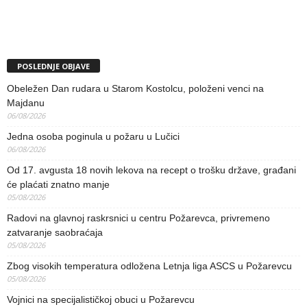
POSLEDNJE OBJAVE
Obeležen Dan rudara u Starom Kostolcu, položeni venci na
Majdanu
06/08/2026
Jedna osoba poginula u požaru u Lučici
06/08/2026
Od 17. avgusta 18 novih lekova na recept o trošku države, građani
će plaćati znatno manje
05/08/2026
Radovi na glavnoj raskrsnici u centru Požarevca, privremeno
zatvaranje saobraćaja
05/08/2026
Zbog visokih temperatura odložena Letnja liga ASCS u Požarevcu
05/08/2026
Vojnici na specijalističkoj obuci u Požarevcu