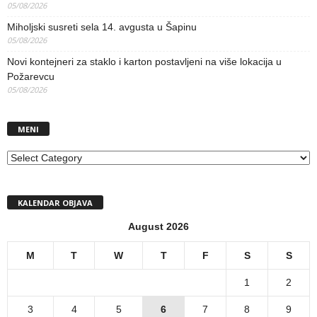
05/08/2026
Miholjski susreti sela 14. avgusta u Šapinu
05/08/2026
Novi kontejneri za staklo i karton postavljeni na više lokacija u
Požarevcu
05/08/2026
MENI
MENI
KALENDAR OBJAVA
August 2026
M
T
W
T
F
S
S
1
2
3
4
5
6
7
8
9