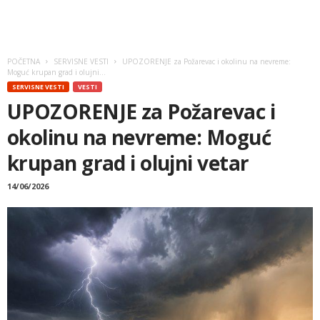
POČETNA
SERVISNE VESTI
UPOZORENJE za Požarevac i okolinu na nevreme:
Moguć krupan grad i olujni...
SERVISNE VESTI
VESTI
UPOZORENJE za Požarevac i
okolinu na nevreme: Moguć
krupan grad i olujni vetar
14/06/2026