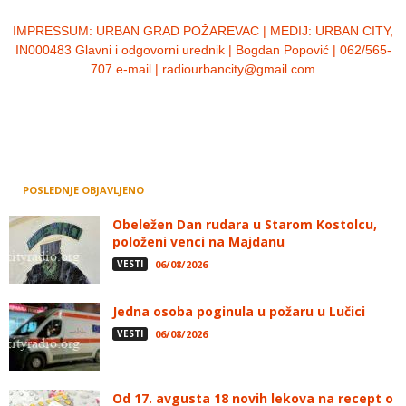
IMPRESSUM:
URBAN GRAD POŽAREVAC | MEDIJ: URBAN CITY,
IN000483 Glavni i odgovorni urednik | Bogdan Popović | 062/565-
707 e-mail | radiourbancity@gmail.com
POSLEDNJE OBJAVLJENO
Obeležen Dan rudara u Starom Kostolcu,
položeni venci na Majdanu
VESTI
06/08/2026
Jedna osoba poginula u požaru u Lučici
VESTI
06/08/2026
Od 17. avgusta 18 novih lekova na recept o