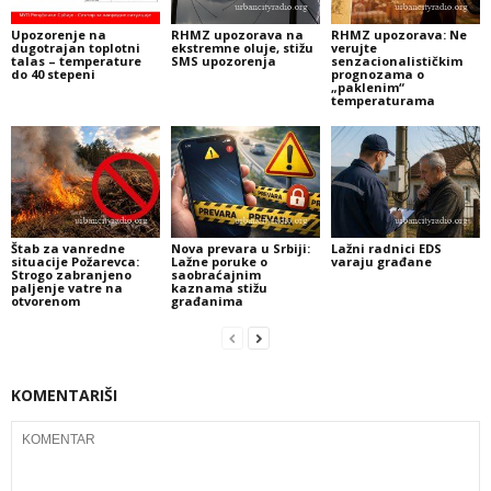
Upozorenje na
RHMZ upozorava na
RHMZ upozorava: Ne
dugotrajan toplotni
ekstremne oluje, stižu
verujte
talas – temperature
SMS upozorenja
senzacionalističkim
do 40 stepeni
prognozama o
„paklenim“
temperaturama
Štab za vanredne
Nova prevara u Srbiji:
Lažni radnici EDS
situacije Požarevca:
Lažne poruke o
varaju građane
Strogo zabranjeno
saobraćajnim
paljenje vatre na
kaznama stižu
otvorenom
građanima
KOMENTARIŠI