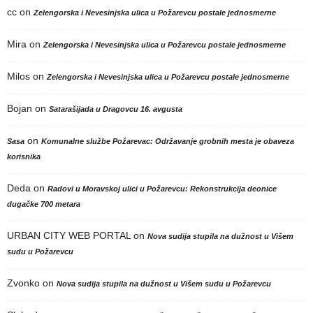
cc
on
Zelengorska i Nevesinjska ulica u Požarevcu postale jednosmerne
Mira
on
Zelengorska i Nevesinjska ulica u Požarevcu postale jednosmerne
Milos
on
Zelengorska i Nevesinjska ulica u Požarevcu postale jednosmerne
Bojan
on
Satarašijada u Dragovcu 16. avgusta
on
Sasa
Komunalne službe Požarevac: Održavanje grobnih mesta je obaveza
korisnika
Deda
on
Radovi u Moravskoj ulici u Požarevcu: Rekonstrukcija deonice
dugačke 700 metara
URBAN CITY WEB PORTAL
on
Nova sudija stupila na dužnost u Višem
sudu u Požarevcu
Zvonko
on
Nova sudija stupila na dužnost u Višem sudu u Požarevcu