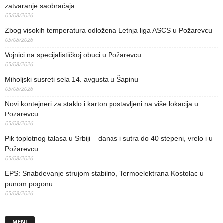
zatvaranje saobraćaja
05/08/2026
Zbog visokih temperatura odložena Letnja liga ASCS u Požarevcu
05/08/2026
Vojnici na specijalističkoj obuci u Požarevcu
05/08/2026
Miholjski susreti sela 14. avgusta u Šapinu
05/08/2026
Novi kontejneri za staklo i karton postavljeni na više lokacija u
Požarevcu
05/08/2026
Pik toplotnog talasa u Srbiji – danas i sutra do 40 stepeni, vrelo i u
Požarevcu
05/08/2026
EPS: Snabdevanje strujom stabilno, Termoelektrana Kostolac u
punom pogonu
05/08/2026
MENI