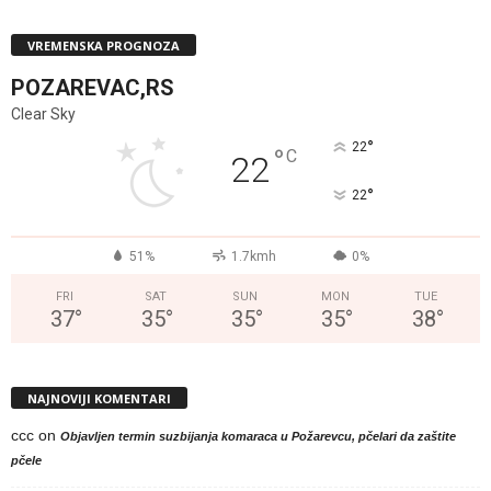
VREMENSKA PROGNOZA
POZAREVAC,RS
Clear Sky
°
22
°
C
22
°
22
51%
1.7kmh
0%
FRI
SAT
SUN
MON
TUE
37
°
35
°
35
°
35
°
38
°
NAJNOVIJI KOMENTARI
ccc
on
Objavljen termin suzbijanja komaraca u Požarevcu, pčelari da zaštite
pčele