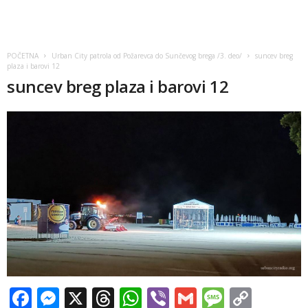
POČETNA
Urban City patrola od Požarevca do Sunčevog brega /3. deo/
suncev breg
plaza i barovi 12
suncev breg plaza i barovi 12
Facebook
Messenger
X
Threads
WhatsApp
Viber
Gmail
Messag
Copy