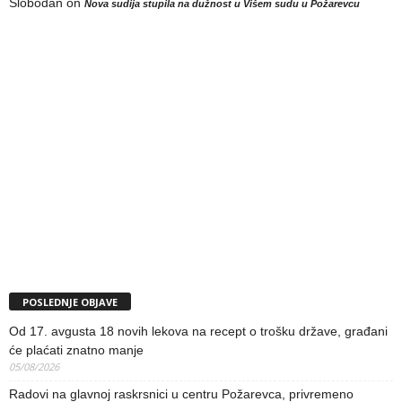
Slobodan
on
Nova sudija stupila na dužnost u Višem sudu u Požarevcu
POSLEDNJE OBJAVE
Od 17. avgusta 18 novih lekova na recept o trošku države, građani
će plaćati znatno manje
05/08/2026
Radovi na glavnoj raskrsnici u centru Požarevca, privremeno