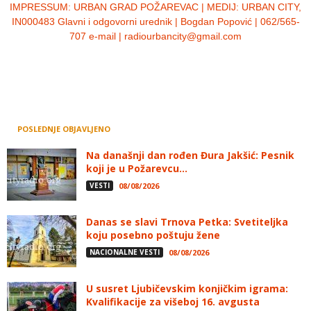
IMPRESSUM:
URBAN GRAD POŽAREVAC | MEDIJ: URBAN CITY,
IN000483 Glavni i odgovorni urednik | Bogdan Popović | 062/565-
707 e-mail | radiourbancity@gmail.com
POSLEDNJE OBJAVLJENO
Na današnji dan rođen Đura Jakšić: Pesnik
koji je u Požarevcu...
VESTI
08/08/2026
Danas se slavi Trnova Petka: Svetiteljka
koju posebno poštuju žene
NACIONALNE VESTI
08/08/2026
U susret Ljubičevskim konjičkim igrama:
Kvalifikacije za višeboj 16. avgusta