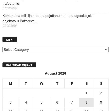
trafostanici
07/08/2026
Komunalna milicija kreće u pojačanu kontrolu ugostiteljskih
objekata u Požarevcu
07/08/2026
MENI
MENI
KALENDAR OBJAVA
August 2026
M
T
W
T
F
S
S
1
2
3
4
5
6
7
8
9