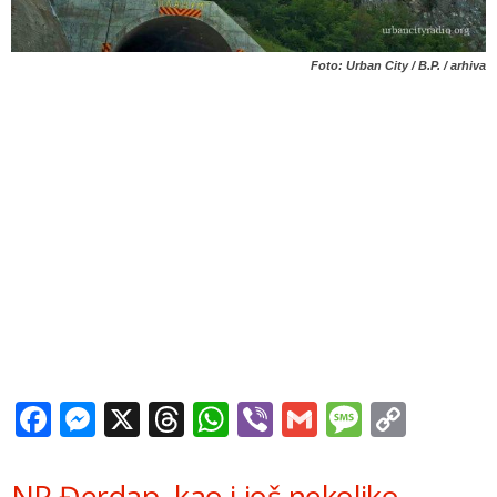
Foto: Urban City / B.P. / arhiva
Facebook
Messenger
X
Threads
WhatsApp
Viber
Gmail
Messag
Copy
Link
NP Đerdap, kao i još nekoliko