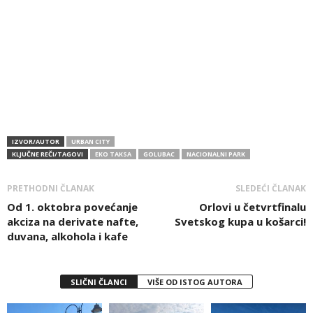
IZVOR/AUTOR
URBAN CITY
KLJUČNE REČI/TAGOVI
EKO TAKSA
GOLUBAC
NACIONALNI PARK
PRETHODNI ČLANAK
SLEDEĆI ČLANAK
Od 1. oktobra povećanje
Orlovi u četvrtfinalu
akciza na derivate nafte,
Svetskog kupa u košarci!
duvana, alkohola i kafe
SLIČNI ČLANCI
VIŠE OD ISTOG AUTORA