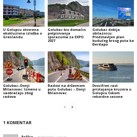
U Golupcu otvorena
Golubac bio domaćin
Golubac dobija
ekskluzivna izložba o
potpisivanja
obilaznicu:
Grenlandu
sporazuma za EXPO
Predstavljen plan
2027
budućeg brzog puta ka
Đerdapu
Golubac–Donji
Radovi na državnom
Dvocifren rast
Milanovac: Izmene u
putu Golubac – Donji
pristajanja kruzera u
saobraćaju zbog
Milanovac
Golupcu tokom
radova
rekordne sezone
1 KOMENTAR