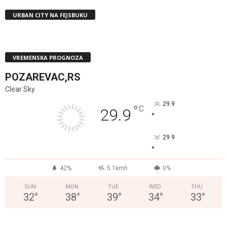
URBAN CITY NA FEJSBUKU
VREMENSKA PROGNOZA
POZAREVAC,RS
Clear Sky
29.9
°
C
29.9
°
29.9
°
42%
5.1kmh
0%
SUN
MON
TUE
WED
THU
32
°
38
°
39
°
34
°
33
°