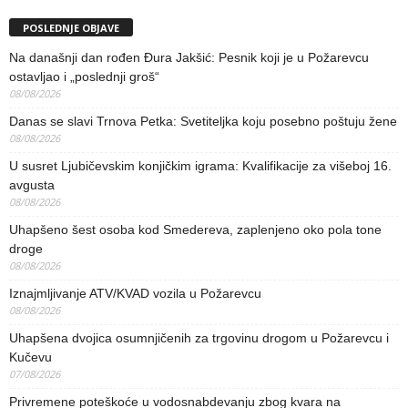
POSLEDNJE OBJAVE
Na današnji dan rođen Đura Jakšić: Pesnik koji je u Požarevcu
ostavljao i „poslednji groš“
08/08/2026
Danas se slavi Trnova Petka: Svetiteljka koju posebno poštuju žene
08/08/2026
U susret Ljubičevskim konjičkim igrama: Kvalifikacije za višeboj 16.
avgusta
08/08/2026
Uhapšeno šest osoba kod Smedereva, zaplenjeno oko pola tone
droge
08/08/2026
Iznajmljivanje ATV/KVAD vozila u Požarevcu
08/08/2026
Uhapšena dvojica osumnjičenih za trgovinu drogom u Požarevcu i
Kučevu
07/08/2026
Privremene poteškoće u vodosnabdevanju zbog kvara na