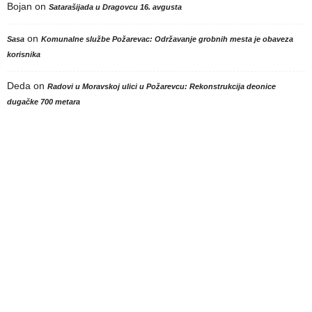
Bojan
on
Satarašijada u Dragovcu 16. avgusta
on
Sasa
Komunalne službe Požarevac: Održavanje grobnih mesta je obaveza
korisnika
Deda
on
Radovi u Moravskoj ulici u Požarevcu: Rekonstrukcija deonice
dugačke 700 metara