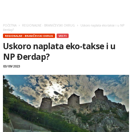
POČETNA
REGIONALNE - BRANIČEVSKI OKRUG
Uskoro naplata eko-takse i u NP
Đerdap?
REGIONALNE - BRANIČEVSKI OKRUG
VESTI
Uskoro naplata eko-takse i u
NP Đerdap?
03/09/2023