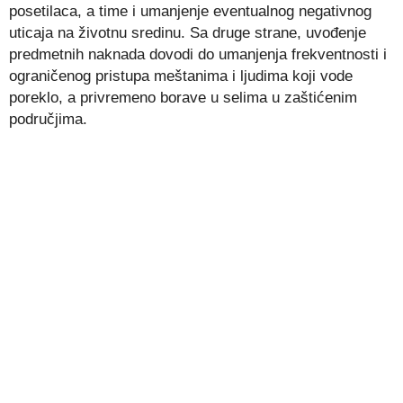
posetilaca, a time i umanjenje eventualnog negativnog
uticaja na životnu sredinu. Sa druge strane, uvođenje
predmetnih naknada dovodi do umanjenja frekventnosti i
ograničenog pristupa meštanima i ljudima koji vode
poreklo, a privremeno borave u selima u zaštićenim
područjima.