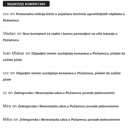
NAJNOVIJI KOMENTARI
ccc
on
Komunalna milicija kreće u pojačanu kontrolu ugostiteljskih objekata u
Požarevcu
Vladan
on
Novi kontejneri za staklo i karton postavljeni na više lokacija u
Požarevcu
Ivan Mlakar
on
Objavljen termin suzbijanja komaraca u Požarevcu, pčelari da
zaštite pčele
ccc
on
Objavljen termin suzbijanja komaraca u Požarevcu, pčelari da zaštite
pčele
cc
on
Zelengorska i Nevesinjska ulica u Požarevcu postale jednosmerne
Mira
on
Zelengorska i Nevesinjska ulica u Požarevcu postale jednosmerne
Milos
on
Zelengorska i Nevesinjska ulica u Požarevcu postale jednosmerne