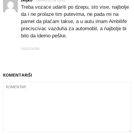
željko
05/09/2023 at 16:41
Treba vozace udariti po dzepu, sto vise, najbolje
da i ne prolaze tim putevima, ne pada mi na
pamet da plaćam takse, a u autu imam Ambilife
preciscivac vazduha za automobil, a najbolje bi
bilo da idemo peške.
ODGOVORI
KOMENTARIŠI