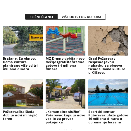
SLIČNI ČLANCI
VIŠE OD ISTOG AUTORA
Brežane: Za obnovu
MZ Drmno dobija novo
Grad Požarevac
Doma kulture
dečije igralište vredno
raspisao javnu
planirano više od tri
gotovo tri miliona
nabavku za obnovu
miliona dinara
dinara
fasade Doma kulture
u Kličevcu
Požarevačka škola
„Komunalne službe“
Sportski centar
dobija novi mini-pič
Požarevac kupuju novo
Požarevac ulaže gotovo
teren
vozilo za prevoz
16 miliona dinara u
pokojnika
opremanje bazena