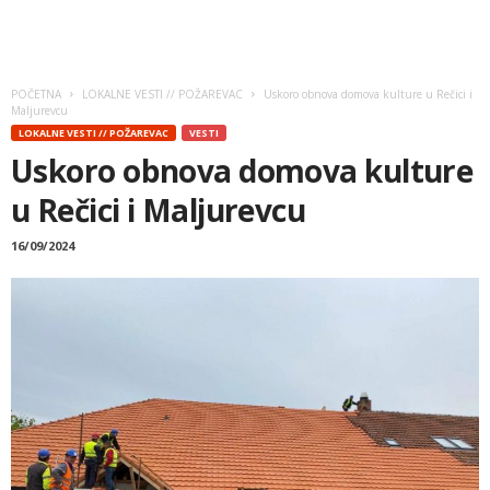
POČETNA
LOKALNE VESTI // POŽAREVAC
Uskoro obnova domova kulture u Rečici i
Maljurevcu
LOKALNE VESTI // POŽAREVAC
VESTI
Uskoro obnova domova kulture
u Rečici i Maljurevcu
16/09/2024