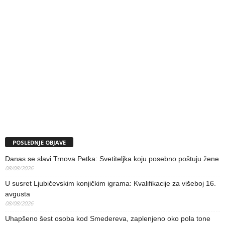
POSLEDNJE OBJAVE
Danas se slavi Trnova Petka: Svetiteljka koju posebno poštuju žene
08/08/2026
U susret Ljubičevskim konjičkim igrama: Kvalifikacije za višeboj 16.
avgusta
08/08/2026
Uhapšeno šest osoba kod Smedereva, zaplenjeno oko pola tone