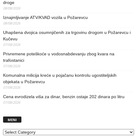
droge
08/08/2026
Iznajmljivanje ATV/KVAD vozila u Požarevcu
08/08/2026
Uhapšena dvojica osumnjičenih za trgovinu drogom u Požarevcu i
Kučevu
07/08/2026
Privremene poteškoće u vodosnabdevanju zbog kvara na
trafostanici
07/08/2026
Komunalna milicija kreće u pojačanu kontrolu ugostiteljskih
objekata u Požarevcu
07/08/2026
Cena evrodizela viša za dinar, benzin ostaje 202 dinara po litru
07/08/2026
MENI
MENI