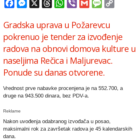
Facebook
Messenger
X
Threads
WhatsApp
Viber
Gmail
Messag
Copy
Link
Gradska uprava u Požarevcu
pokrenuo je tender za izvođenje
radova na obnovi domova kulture u
naseljima Rečica i Maljurevac.
Ponude su danas otvorene.
Vrednost prve nabavke procenjena je na 552.700, a
druge na 943.500 dinara, bez PDV-a.
Reklame
Nakon uvođenja odabranog izvođača u posao,
maksimalni rok za završetak radova je 45 kalendarskih
dana.