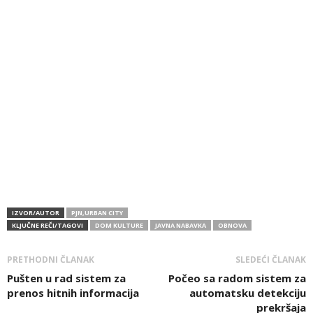
IZVOR/AUTOR
PJN,URBAN CITY
KLJUČNE REČI/TAGOVI
DOM KULTURE
JAVNA NABAVKA
OBNOVA
PRETHODNI ČLANAK
SLEDEĆI ČLANAK
Pušten u rad sistem za
Počeo sa radom sistem za
prenos hitnih informacija
automatsku detekciju
prekršaja