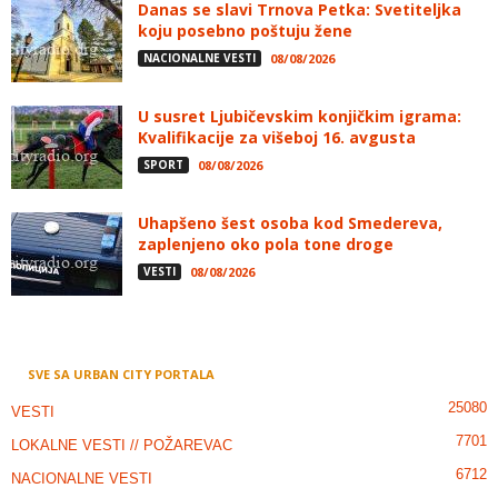
Danas se slavi Trnova Petka: Svetiteljka
koju posebno poštuju žene
NACIONALNE VESTI
08/08/2026
U susret Ljubičevskim konjičkim igrama:
Kvalifikacije za višeboj 16. avgusta
SPORT
08/08/2026
Uhapšeno šest osoba kod Smedereva,
zaplenjeno oko pola tone droge
VESTI
08/08/2026
SVE SA URBAN CITY PORTALA
25080
VESTI
7701
LOKALNE VESTI // POŽAREVAC
6712
NACIONALNE VESTI