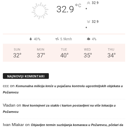
32.9
°
C
32.9
°
32.9
°
40%
5.9kmh
4%
SUN
MON
TUE
WED
THU
32
°
37
°
40
°
35
°
34
°
NAJNOVIJI KOMENTARI
ccc
on
Komunalna milicija kreće u pojačanu kontrolu ugostiteljskih objekata u
Požarevcu
Vladan
on
Novi kontejneri za staklo i karton postavljeni na više lokacija u
Požarevcu
Ivan Mlakar
on
Objavljen termin suzbijanja komaraca u Požarevcu, pčelari da