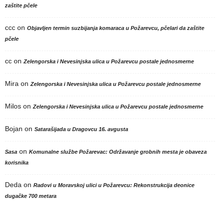
zaštite pčele
ccc
on
Objavljen termin suzbijanja komaraca u Požarevcu, pčelari da zaštite
pčele
cc
on
Zelengorska i Nevesinjska ulica u Požarevcu postale jednosmerne
Mira
on
Zelengorska i Nevesinjska ulica u Požarevcu postale jednosmerne
Milos
on
Zelengorska i Nevesinjska ulica u Požarevcu postale jednosmerne
Bojan
on
Satarašijada u Dragovcu 16. avgusta
on
Sasa
Komunalne službe Požarevac: Održavanje grobnih mesta je obaveza
korisnika
Deda
on
Radovi u Moravskoj ulici u Požarevcu: Rekonstrukcija deonice
dugačke 700 metara