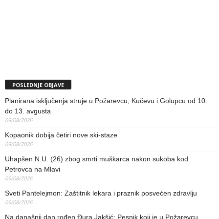
POSLEDNJE OBJAVE
Planirana isključenja struje u Požarevcu, Kučevu i Golupcu od 10.
do 13. avgusta
09/08/2026
Kopaonik dobija četiri nove ski-staze
09/08/2026
Uhapšen N.U. (26) zbog smrti muškarca nakon sukoba kod
Petrovca na Mlavi
09/08/2026
Sveti Pantelejmon: Zaštitnik lekara i praznik posvećen zdravlju
09/08/2026
Na današnji dan rođen Đura Jakšić: Pesnik koji je u Požarevcu