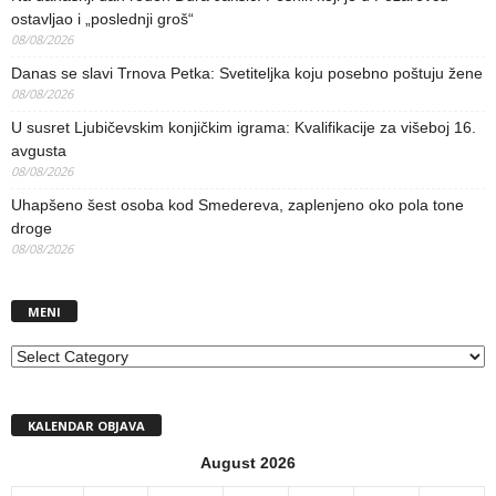
ostavljao i „poslednji groš“
08/08/2026
Danas se slavi Trnova Petka: Svetiteljka koju posebno poštuju žene
08/08/2026
U susret Ljubičevskim konjičkim igrama: Kvalifikacije za višeboj 16.
avgusta
08/08/2026
Uhapšeno šest osoba kod Smedereva, zaplenjeno oko pola tone
droge
08/08/2026
MENI
MENI
KALENDAR OBJAVA
August 2026