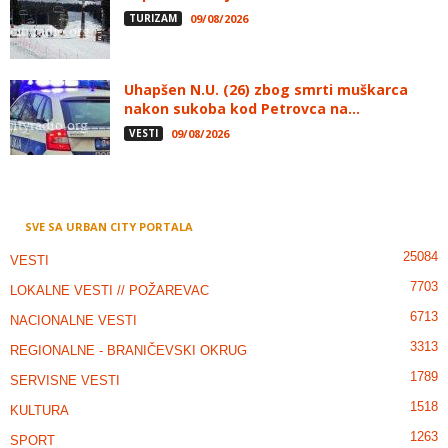
TURIZAM
09/08/2026
Uhapšen N.U. (26) zbog smrti muškarca
nakon sukoba kod Petrovca na...
VESTI
09/08/2026
SVE SA URBAN CITY PORTALA
25084
VESTI
7703
LOKALNE VESTI // POŽAREVAC
6713
NACIONALNE VESTI
3313
REGIONALNE - BRANIČEVSKI OKRUG
1789
SERVISNE VESTI
1518
KULTURA
1263
SPORT