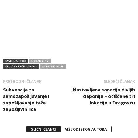
IZVOR/AUTOR
URBAN CITY
KLJUČNE REČI/TAGOVI
ATLETSKI KLUB
PRETHODNI ČLANAK
SLEDEĆI ČLANAK
Subvencije za
Nastavljena sanacija divljih
samozapošljavanje i
deponija – očišćene tri
zapošljavanje teže
lokacije u Dragovcu
zapošljivih lica
SLIČNI ČLANCI
VIŠE OD ISTOG AUTORA