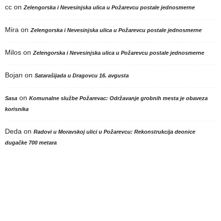
cc
on
Zelengorska i Nevesinjska ulica u Požarevcu postale jednosmerne
Mira
on
Zelengorska i Nevesinjska ulica u Požarevcu postale jednosmerne
Milos
on
Zelengorska i Nevesinjska ulica u Požarevcu postale jednosmerne
Bojan
on
Satarašijada u Dragovcu 16. avgusta
on
Sasa
Komunalne službe Požarevac: Održavanje grobnih mesta je obaveza
korisnika
Deda
on
Radovi u Moravskoj ulici u Požarevcu: Rekonstrukcija deonice
dugačke 700 metara