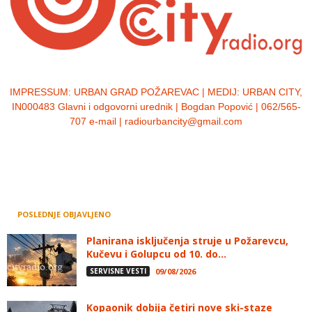
IMPRESSUM:
URBAN GRAD POŽAREVAC | MEDIJ: URBAN CITY,
IN000483 Glavni i odgovorni urednik | Bogdan Popović | 062/565-
707 e-mail | radiourbancity@gmail.com
POSLEDNJE OBJAVLJENO
Planirana isključenja struje u Požarevcu,
Kučevu i Golupcu od 10. do...
SERVISNE VESTI
09/08/2026
Kopaonik dobija četiri nove ski-staze