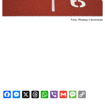
Foto: Pixabay // ilustracija
Facebook
Messenger
X
Threads
WhatsApp
Viber
Gmail
Messag
Copy
Link