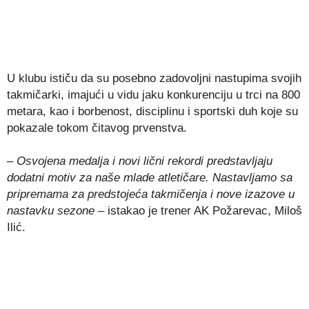
U klubu ističu da su posebno zadovoljni nastupima svojih
takmičarki, imajući u vidu jaku konkurenciju u trci na 800
metara, kao i borbenost, disciplinu i sportski duh koje su
pokazale tokom čitavog prvenstva.
– Osvojena medalja i novi lični rekordi predstavljaju
dodatni motiv za naše mlade atletičare. Nastavljamo sa
pripremama za predstojeća takmičenja i nove izazove u
nastavku sezone
– istakao je trener AK Požarevac,
Miloš
Ilić
.