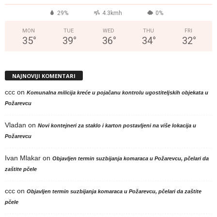
29%
4.3kmh
0%
MON
TUE
WED
THU
FRI
35
°
39
°
36
°
34
°
32
°
NAJNOVIJI KOMENTARI
ccc
on
Komunalna milicija kreće u pojačanu kontrolu ugostiteljskih objekata u
Požarevcu
Vladan
on
Novi kontejneri za staklo i karton postavljeni na više lokacija u
Požarevcu
Ivan Mlakar
on
Objavljen termin suzbijanja komaraca u Požarevcu, pčelari da
zaštite pčele
ccc
on
Objavljen termin suzbijanja komaraca u Požarevcu, pčelari da zaštite
pčele