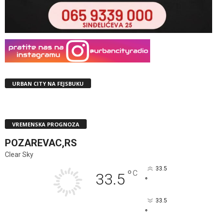
URBAN CITY NA FEJSBUKU
VREMENSKA PROGNOZA
POZAREVAC,RS
Clear Sky
33.5
°
C
33.5
°
33.5
°