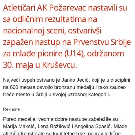
Atletičari AK Požarevac nastavili su
sa odličnim rezultatima na
nacionalnoj sceni, ostvarivši
zapažen nastup na Prvenstvu Srbije
za mlađe pionire (U14), održanom
30. maja u Kruševcu.
Najveći uspeh ostvario je Janko Jecić, koji je u disciplini
na 800 metara osvojio bronzanu medalju i tako zauzeo
treće mesto u Srbiji u svojoj uzrasnoj kategoriji.
Reklame
Pored medalje, veoma dobre nastupe zabeležile su i
Marija Maksić, Lena Božilović i Angelina Spasić. Mlade
atletičarke istrčale su kvalitetne trke, popravile lične