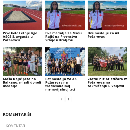
Prvo kolo Letnje lige
Dve medalje za Mašu
Dve medalje za AK
ASCS 8. avgusta u
Rajić na Prvenstvu
Požarevac
Požarevcu
Srbije u Kraljevu
Maša Rajić peta na
Pet medalja za AK
Zlatni niz atletičara iz
Balkanu, mladi doneli
Požarevac na
Požarevca na
medalje
tradicionalnoj
takmičenju u Valjevu
memorijalnoj trci
KOMENTARIŠI