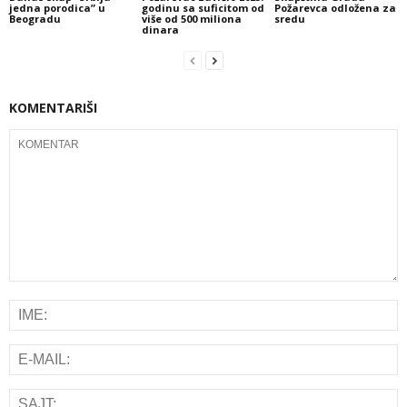
jedna porodica” u
godinu sa suficitom od
Požarevca odložena za
Beogradu
više od 500 miliona
sredu
dinara
KOMENTARIŠI