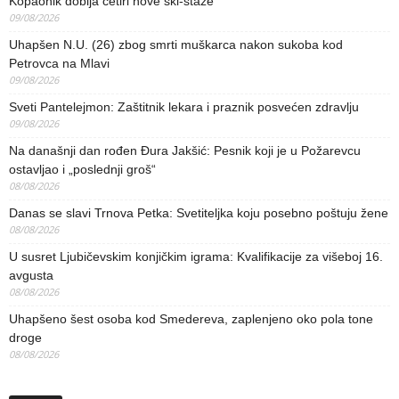
Kopaonik dobija četiri nove ski-staze
09/08/2026
Uhapšen N.U. (26) zbog smrti muškarca nakon sukoba kod
Petrovca na Mlavi
09/08/2026
Sveti Pantelejmon: Zaštitnik lekara i praznik posvećen zdravlju
09/08/2026
Na današnji dan rođen Đura Jakšić: Pesnik koji je u Požarevcu
ostavljao i „poslednji groš“
08/08/2026
Danas se slavi Trnova Petka: Svetiteljka koju posebno poštuju žene
08/08/2026
U susret Ljubičevskim konjičkim igrama: Kvalifikacije za višeboj 16.
avgusta
08/08/2026
Uhapšeno šest osoba kod Smedereva, zaplenjeno oko pola tone
droge
08/08/2026