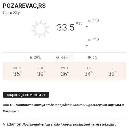
POZAREVAC,RS
Clear Sky
33.5
°
C
33.5
°
33.5
°
29%
4.3kmh
0%
MON
TUE
WED
THU
FRI
35
°
39
°
36
°
34
°
32
°
NAJNOVIJI KOMENTARI
ccc
on
Komunalna milicija kreće u pojačanu kontrolu ugostiteljskih objekata u
Požarevcu
Vladan
on
Novi kontejneri za staklo i karton postavljeni na više lokacija u