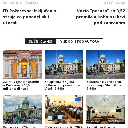
PRETHODNI ČLANAK
SLEDEĆI ČLANAK
ED Požarevac: Isključenja
Vozio “pasata” sa 3,52
struje za ponedeljak i
promila alkohola u krvi
utorak
pod zabranom
SLIČNI ČLANCI
VIŠE OD ISTOG AUTORA
Za muzejsko nasleđe
Skupština 27. jula
Zakazano vanredno
u Požarevcu 10,5
odlučuje o poverenju
zasedanje Skupštine
miliona dinara
Vladi Srbije
Srbije
Danas skup “Srbija
Požarevac završio 2025.
Skupština Grada