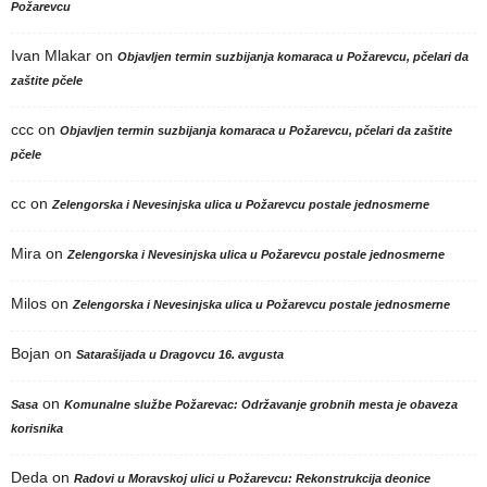
Požarevcu
Ivan Mlakar
on
Objavljen termin suzbijanja komaraca u Požarevcu, pčelari da
zaštite pčele
ccc
on
Objavljen termin suzbijanja komaraca u Požarevcu, pčelari da zaštite
pčele
cc
on
Zelengorska i Nevesinjska ulica u Požarevcu postale jednosmerne
Mira
on
Zelengorska i Nevesinjska ulica u Požarevcu postale jednosmerne
Milos
on
Zelengorska i Nevesinjska ulica u Požarevcu postale jednosmerne
Bojan
on
Satarašijada u Dragovcu 16. avgusta
on
Sasa
Komunalne službe Požarevac: Održavanje grobnih mesta je obaveza
korisnika
Deda
on
Radovi u Moravskoj ulici u Požarevcu: Rekonstrukcija deonice