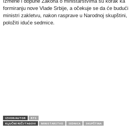
Izmene i dopune Zakona o ministarstvima su korak ka
formiranju nove Vlade Srbije, a očekuje se da će budući
ministri zakletvu, nakon rasprave u Narodnoj skupštini,
položiti iduće sedmice.
IZVOR/AUTOR
RTS
KLJUČNE REČI/TAGOVI
MINISTARSTVO
SEDNICA
SKUPŠTINA