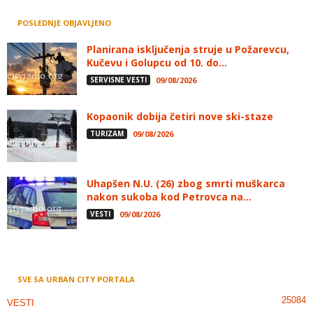
POSLEDNJE OBJAVLJENO
Planirana isključenja struje u Požarevcu,
Kučevu i Golupcu od 10. do...
SERVISNE VESTI
09/08/2026
Kopaonik dobija četiri nove ski-staze
TURIZAM
09/08/2026
Uhapšen N.U. (26) zbog smrti muškarca
nakon sukoba kod Petrovca na...
VESTI
09/08/2026
SVE SA URBAN CITY PORTALA
25084
VESTI