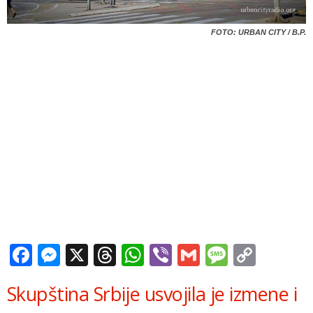
FOTO: URBAN CITY / B.P.
Facebook
Messenger
X
Threads
WhatsApp
Viber
Gmail
Messag
Copy
Link
Skupština Srbije usvojila je izmene i