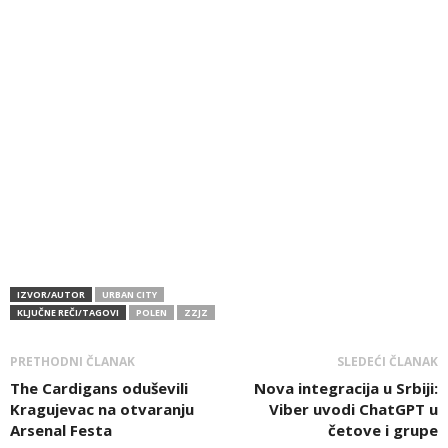
IZVOR/AUTOR
URBAN CITY
KLJUČNE REČI/TAGOVI
POLEN
ZZJZ
PRETHODNI ČLANAK
SLEDEĆI ČLANAK
The Cardigans oduševili
Nova integracija u Srbiji:
Kragujevac na otvaranju
Viber uvodi ChatGPT u
Arsenal Festa
četove i grupe