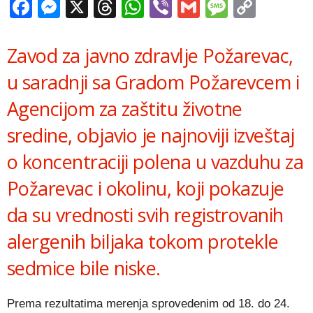
Facebook
Messenger
X
Threads
WhatsApp
Viber
Gmail
Messag
Copy
Link
Zavod za javno zdravlje Požarevac,
u saradnji sa Gradom Požarevcem i
Agencijom za zaštitu životne
sredine, objavio je najnoviji izveštaj
o koncentraciji polena u vazduhu za
Požarevac i okolinu, koji pokazuje
da su vrednosti svih registrovanih
alergenih biljaka tokom protekle
sedmice bile niske.
Prema rezultatima merenja sprovedenim od 18. do 24.