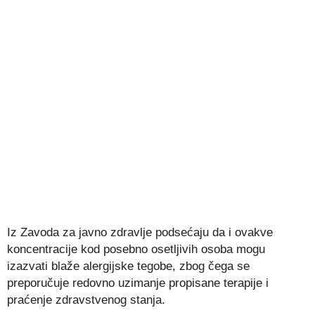
Iz Zavoda za javno zdravlje podsećaju da i ovakve
koncentracije kod posebno osetljivih osoba mogu
izazvati blaže alergijske tegobe, zbog čega se
preporučuje redovno uzimanje propisane terapije i
praćenje zdravstvenog stanja.