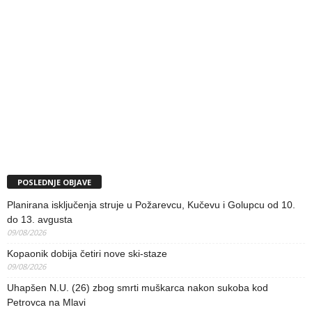
POSLEDNJE OBJAVE
Planirana isključenja struje u Požarevcu, Kučevu i Golupcu od 10.
do 13. avgusta
09/08/2026
Kopaonik dobija četiri nove ski-staze
09/08/2026
Uhapšen N.U. (26) zbog smrti muškarca nakon sukoba kod
Petrovca na Mlavi