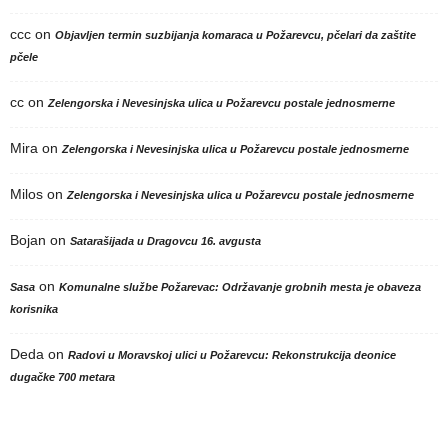
ccc
on
Objavljen termin suzbijanja komaraca u Požarevcu, pčelari da zaštite
pčele
cc
on
Zelengorska i Nevesinjska ulica u Požarevcu postale jednosmerne
Mira
on
Zelengorska i Nevesinjska ulica u Požarevcu postale jednosmerne
Milos
on
Zelengorska i Nevesinjska ulica u Požarevcu postale jednosmerne
Bojan
on
Satarašijada u Dragovcu 16. avgusta
on
Sasa
Komunalne službe Požarevac: Održavanje grobnih mesta je obaveza
korisnika
Deda
on
Radovi u Moravskoj ulici u Požarevcu: Rekonstrukcija deonice
dugačke 700 metara