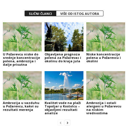
SLIČNI ČLANCI
VIŠE OD ISTOG AUTORA
U Požarevcu niske do
Objavljena prognoza
Niske koncentracije
srednje koncentracije
polena za Požarevac i
polena u Požarevcu i
polena, ambrozija i
okolinu do kraja jula
okolini
dalje prisutna
Ambrozija u vazduhu
Kvalitet vode na plaži
Ambrozija i ostali
u Požarevcu, kakvi su
Topoljar u Kostolcu –
alergeni u Požarevcu
rezultati merenja
objavljeni rezultati
na niskim
analize
vrednostima