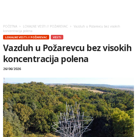
POČETNA
LOKALNE VESTI // POŽAREVAC
Vazduh u Požarevcu bez visokih
koncentracija polena
LOKALNE VESTI // POŽAREVAC
VESTI
Vazduh u Požarevcu bez visokih
koncentracija polena
26/06/2026