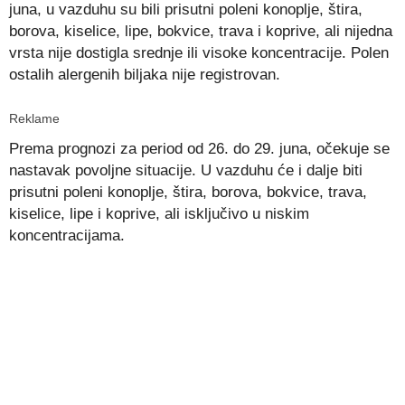
juna, u vazduhu su bili prisutni poleni konoplje, štira,
borova, kiselice, lipe, bokvice, trava i koprive, ali nijedna
vrsta nije dostigla srednje ili visoke koncentracije. Polen
ostalih alergenih biljaka nije registrovan.
Reklame
Prema prognozi za period od 26. do 29. juna, očekuje se
nastavak povoljne situacije. U vazduhu će i dalje biti
prisutni poleni konoplje, štira, borova, bokvice, trava,
kiselice, lipe i koprive, ali isključivo u niskim
koncentracijama.