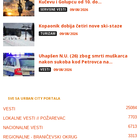
Kučevu i Golupcu od 10. do...
SERVISNE VESTI
09/08/2026
Kopaonik dobija četiri nove ski-staze
TURIZAM
09/08/2026
Uhapšen N.U. (26) zbog smrti muškarca
nakon sukoba kod Petrovca na...
VESTI
09/08/2026
SVE SA URBAN CITY PORTALA
25084
VESTI
7703
LOKALNE VESTI // POŽAREVAC
6713
NACIONALNE VESTI
3313
REGIONALNE - BRANIČEVSKI OKRUG