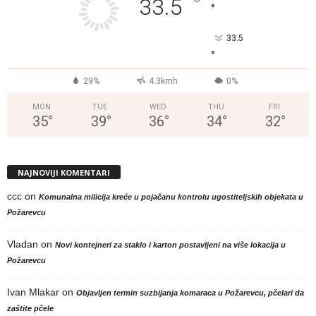
°
33.5
°
33.5
°
29%
4.3kmh
0%
MON
TUE
WED
THU
FRI
35
°
39
°
36
°
34
°
32
°
NAJNOVIJI KOMENTARI
ccc
on
Komunalna milicija kreće u pojačanu kontrolu ugostiteljskih objekata u
Požarevcu
Vladan
on
Novi kontejneri za staklo i karton postavljeni na više lokacija u
Požarevcu
Ivan Mlakar
on
Objavljen termin suzbijanja komaraca u Požarevcu, pčelari da
zaštite pčele