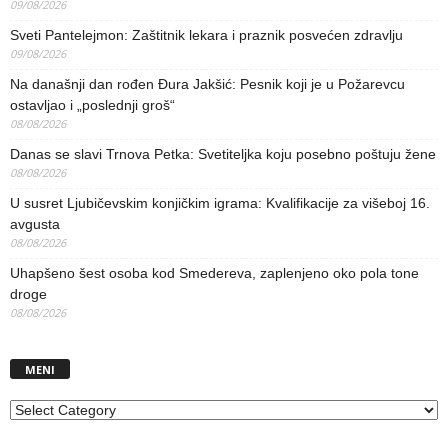
09/08/2026
Sveti Pantelejmon: Zaštitnik lekara i praznik posvećen zdravlju
09/08/2026
Na današnji dan rođen Đura Jakšić: Pesnik koji je u Požarevcu
ostavljao i „poslednji groš“
08/08/2026
Danas se slavi Trnova Petka: Svetiteljka koju posebno poštuju žene
08/08/2026
U susret Ljubičevskim konjičkim igrama: Kvalifikacije za višeboj 16.
avgusta
08/08/2026
Uhapšeno šest osoba kod Smedereva, zaplenjeno oko pola tone
droge
08/08/2026
MENI
MENI