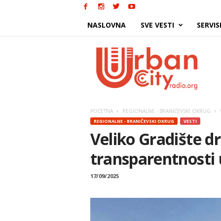
NASLOVNA
SVE VESTI
SERVIS
Urban
City
POČETNA
REGIONALNE - BRANIČEVSKI OKRUG
REGIONALNE - BRANIČEVSKI OKRUG
VESTI
Veliko Gradište d
transparentnosti u
17/09/2025