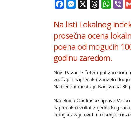
Facebook
Messenger
X
Thread
Wha
V
Na listi Lokalnog inde
prosečna ocena lokalni
poena od mogućih 100,
godinu zaredom.
Novi Pazar je četvrti put zaredom p
značajan napredak i zauzelo drugo 
Na trećem mestu je Kanjiža sa 86 
Načelnica Opštinske uprave Veliko G
napredak rezultat zajedničkog rada
omogućavaju uvid u trošenje budžet