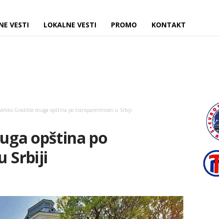
NE VESTI
LOKALNE VESTI
PROMO
KONTAKT
Veliko Gradište druga opština po transparentnosti u Srbiji
ruga opština po
 Srbiji