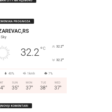
BAN CITY NA FEJSBUKU
EMENSKA PROGNOZA
ZAREVAC,RS
 Sky
°
32.2
°
C
32.2
°
32.2
40%
1kmh
7%
AT
SUN
MON
TUE
WED
34
°
35
°
37
°
38
°
37
°
JNOVIJI KOMENTARI