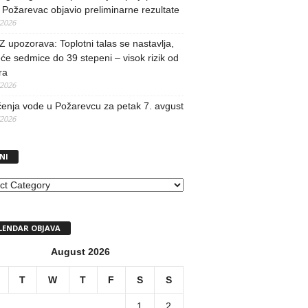
Požarevac objavio preliminarne rezultate
/2026
upozorava: Toplotni talas se nastavlja,
će sedmice do 39 stepeni – visok rizik od
ra
/2026
učenja vode u Požarevcu za petak 7. avgust
/2026
NI
I
LENDAR OBJAVA
August 2026
T
W
T
F
S
S
1
2