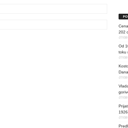
PO
Cena 
202 d
07/08
Od 1
toku
07/08
Kosto
Dana
07/08
Vlada
goriv
07/08
Prija
1926 
07/08
Predl