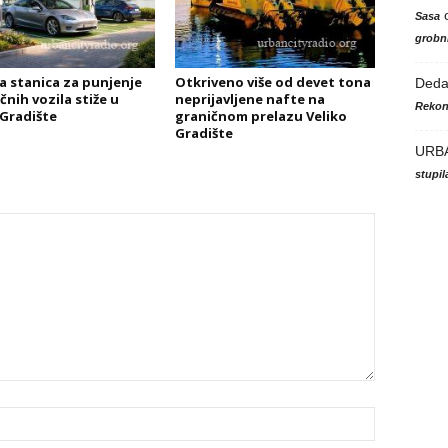
Sasa
grobni
a stanica za punjenje
Otkriveno više od devet tona
Ded
čnih vozila stiže u
neprijavljene nafte na
Rekon
 Gradište
graničnom prelazu Veliko
Gradište
URB
stupi