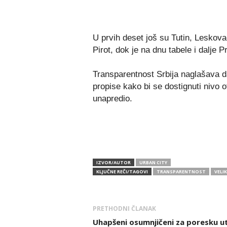
U prvih deset još su Tutin, Leskov
Pirot, dok je na dnu tabele i dalje 
Transparentnost Srbija naglašava d
propise kako bi se dostignuti nivo 
unapredio.
IZVOR/AUTOR
URBAN CITY
KLJUČNE REČI/TAGOVI
TRANSPARENTNOST
VELI
PRETHODNI ČLANAK
Uhapšeni osumnjičeni za poresku ut