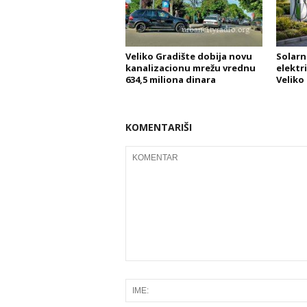
Veliko Gradište dobija novu
Solarn
kanalizacionu mrežu vrednu
elektri
634,5 miliona dinara
Veliko
KOMENTARIŠI