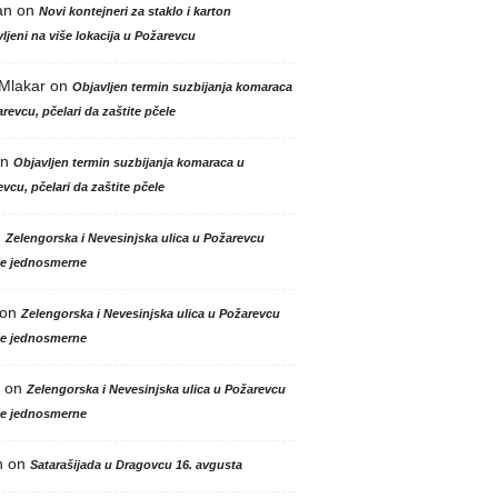
an
on
Novi kontejneri za staklo i karton
ljeni na više lokacija u Požarevcu
 Mlakar
on
Objavljen termin suzbijanja komaraca
revcu, pčelari da zaštite pčele
n
Objavljen termin suzbijanja komaraca u
vcu, pčelari da zaštite pčele
n
Zelengorska i Nevesinjska ulica u Požarevcu
le jednosmerne
on
Zelengorska i Nevesinjska ulica u Požarevcu
le jednosmerne
on
Zelengorska i Nevesinjska ulica u Požarevcu
le jednosmerne
n
on
Satarašijada u Dragovcu 16. avgusta