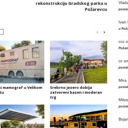
Vlad
rekonstrukciju Gradskog parka u
Požarevcu
postav
Ivan
u Poža
ccc
o
Požare
cc
o
posta
Mira
i mamograf u Velikom
Srebrno jezero dobija
posta
tu
zatvoreni bazen i moderan
trg
Milos
posta
Boja