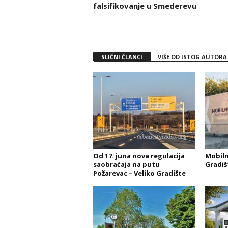
falsifikovanje u Smederevu
SLIČNI ČLANCI
VIŠE OD ISTOG AUTORA
Od 17. juna nova regulacija
Mobiln
saobraćaja na putu
Gradiš
Požarevac – Veliko Gradište