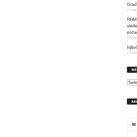
Grad 
07/08
RHMZ 
slede
poža
07/08
Isjlj
07/08
ME
MEN
KA
M