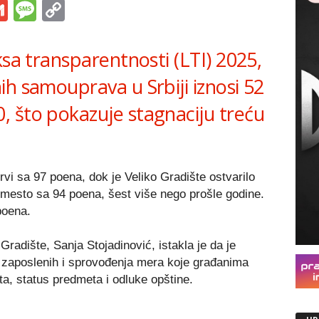
s
tsApp
iber
Gmail
Message
Copy
Link
ksa transparentnosti (LTI) 2025,
h samouprava u Srbiji iznosi 52
 što pokazuje stagnaciju treću
rvi sa 97 poena, dok je Veliko Gradište ostvarilo
mesto sa 94 poena, šest više nego prošle godine.
poena.
radište, Sanja Stojadinović, istakla je da je
 zaposlenih i sprovođenja mera koje građanima
a, status predmeta i odluke opštine.