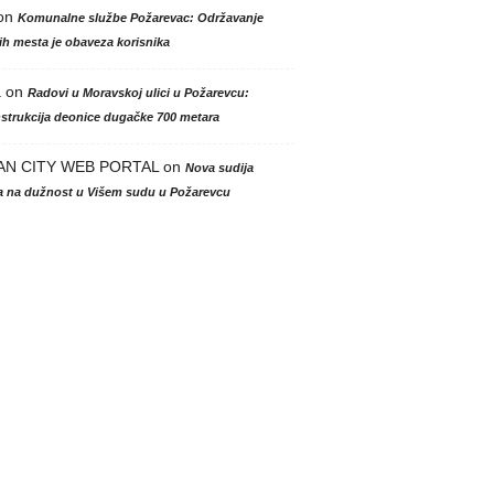
on
Komunalne službe Požarevac: Održavanje
h mesta je obaveza korisnika
a
on
Radovi u Moravskoj ulici u Požarevcu:
strukcija deonice dugačke 700 metara
AN CITY WEB PORTAL
on
Nova sudija
la na dužnost u Višem sudu u Požarevcu