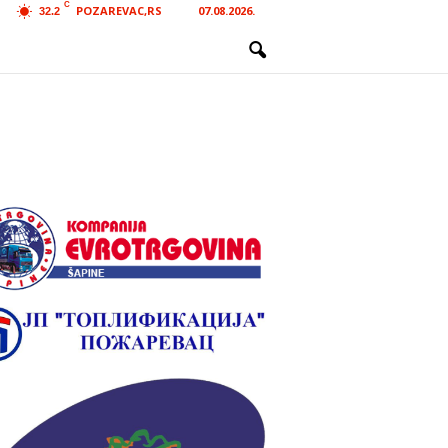
C
POZAREVAC,RS
07.08.2026.
32.2