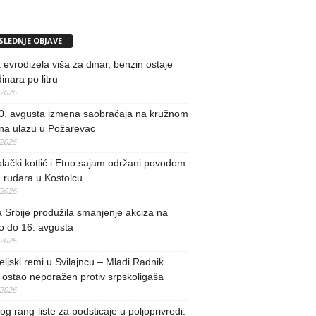
SLEDNJE OBJAVE
evrodizela viša za dinar, benzin ostaje
inara po litru
/2026
0. avgusta izmena saobraćaja na kružnom
 na ulazu u Požarevac
/2026
lački kotlić i Etno sajam održani povodom
 rudara u Kostolcu
/2026
 Srbije produžila smanjenje akciza na
o do 16. avgusta
/2026
teljski remi u Svilajncu – Mladi Radnik
ostao neporažen protiv srpskoligaša
/2026
og rang-liste za podsticaje u poljoprivredi: