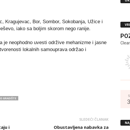
UR
ac, Kragujevac, Bor, Sombor, Sokobanja, Užice i
VR
Preševo, iako sa boljim skorom nego ranije.
PO
a je neophodno uvesti održive mehanizme i jasne
Clear
otvorenosti lokalnih samouprava održao i
S
KO GRADIŠTE
SLEDEĆI ČLANAK
NA
aju i
Obustavljena nabavka za