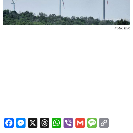
Foto: B.P.
Facebook
Messenger
X
Threads
WhatsApp
Viber
Gmail
Messag
Copy
Link