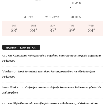
24.5
°
69%
1.7kmh
31%
SAT
SUN
MON
TUE
WED
33
°
34
°
37
°
39
°
34
°
NAJNOVIJI KOMENTARI
ccc
on
Komunalna milicija kreće u pojačanu kontrolu ugostiteljskih objekata u
Požarevcu
Vladan
on
Novi kontejneri za staklo i karton postavljeni na više lokacija u
Požarevcu
Ivan Mlakar
on
Objavljen termin suzbijanja komaraca u Požarevcu, pčelari da
zaštite pčele
ccc
on
Objavljen termin suzbijanja komaraca u Požarevcu, pčelari da zaštite