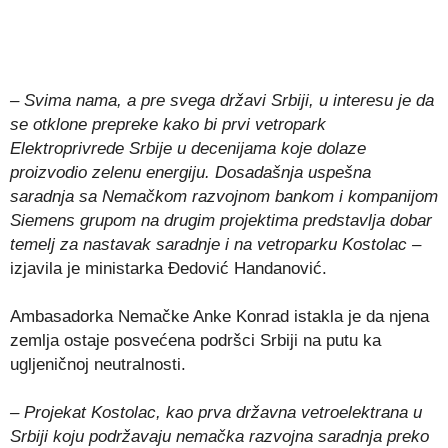
– Svima nama, a pre svega državi Srbiji, u interesu je da
se otklone prepreke kako bi prvi vetropark
Elektroprivrede Srbije u decenijama koje dolaze
proizvodio zelenu energiju. Dosadašnja uspešna
saradnja sa Nemačkom razvojnom bankom i kompanijom
Siemens grupom na drugim projektima predstavlja dobar
temelj za nastavak saradnje i na vetroparku Kostolac –
izjavila je ministarka Đedović Handanović.
Ambasadorka Nemačke Anke Konrad istakla je da njena
zemlja ostaje posvećena podršci Srbiji na putu ka
ugljeničnoj neutralnosti.
– Projekat Kostolac, kao prva državna vetroelektrana u
Srbiji koju podržavaju nemačka razvojna saradnja preko