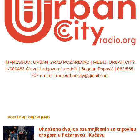
IMPRESSUM:
URBAN GRAD POŽAREVAC | MEDIJ: URBAN CITY,
IN000483 Glavni i odgovorni urednik | Bogdan Popović | 062/565-
707 e-mail | radiourbancity@gmail.com
POSLEDNJE OBJAVLJENO
Uhapšena dvojica osumnjičenih za trgovinu
drogom u Požarevcu i Kučevu