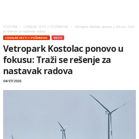
POČETNA
LOKALNE VESTI // POŽAREVAC
Vetropark Kostolac ponovo u fokusu: Traži
se rešenje za nastavak radova
LOKALNE VESTI // POŽAREVAC
VESTI
Vetropark Kostolac ponovo u
fokusu: Traži se rešenje za
nastavak radova
04/07/2026