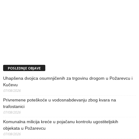
POSLEDNJE OBJAVE
Uhapšena dvojica osumnjičenih za trgovinu drogom u Požarevcu i
Kučevu
07/08/2026
Privremene poteškoće u vodosnabdevanju zbog kvara na
trafostanici
07/08/2026
Komunalna milicija kreće u pojačanu kontrolu ugostiteljskih
objekata u Požarevcu
07/08/2026