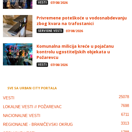
VESTI
07/08/2026
Privremene poteškoće u vodosnabdevanju
zbog kvara na trafostanici
SERVISNE VESTI
07/08/2026
Komunalna milicija kreće u pojačanu
kontrolu ugostiteljskih objekata u
Požarevcu
VESTI
07/08/2026
SVE SA URBAN CITY PORTALA
25078
VESTI
7698
LOKALNE VESTI // POŽAREVAC
6711
NACIONALNE VESTI
3313
REGIONALNE - BRANIČEVSKI OKRUG