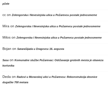
pčele
cc
on
Zelengorska i Nevesinjska ulica u Požarevcu postale jednosmerne
Mira
on
Zelengorska i Nevesinjska ulica u Požarevcu postale jednosmerne
Milos
on
Zelengorska i Nevesinjska ulica u Požarevcu postale jednosmerne
Bojan
on
Satarašijada u Dragovcu 16. avgusta
on
Sasa
Komunalne službe Požarevac: Održavanje grobnih mesta je obaveza
korisnika
Deda
on
Radovi u Moravskoj ulici u Požarevcu: Rekonstrukcija deonice
dugačke 700 metara