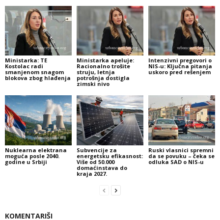
Ministarka: TE
Ministarka apeluje:
Intenzivni pregovori o
Kostolac radi
Racionalno trošite
NIS-u: Ključna pitanja
smanjenom snagom
struju, letnja
uskoro pred rešenjem
blokova zbog hlađenja
potrošnja dostigla
zimski nivo
Nuklearna elektrana
Subvencije za
Ruski vlasnici spremni
moguća posle 2040.
energetsku efikasnost:
da se povuku – čeka se
godine u Srbiji
Više od 50.000
odluka SAD o NIS-u
domaćinstava do
kraja 2027.
KOMENTARIŠI