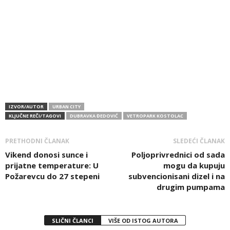
IZVOR/AUTOR
URBAN CITY
KLJUČNE REČI/TAGOVI
DUBRAVKA ĐEDOVIĆ
VETROPARK KOSTOLAC
PRETHODNI ČLANAK
SLEDEĆI ČLANAK
Vikend donosi sunce i
Poljoprivrednici od sada
prijatne temperature: U
mogu da kupuju
Požarevcu do 27 stepeni
subvencionisani dizel i na
drugim pumpama
SLIČNI ČLANCI
VIŠE OD ISTOG AUTORA