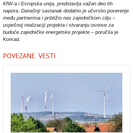
KfW-a i Evropska unija, predstavlja važan deo tih
napora. Današnji sastanak dodatno je učvrstio poverenje
među partnerima i približio nas zajedničkom cilju –
uspešnoj realizaciji projekta i stvaranju osnove za
buduće zajedničke energetske projekte
– poručila je
Konrad.
POVEZANE VESTI