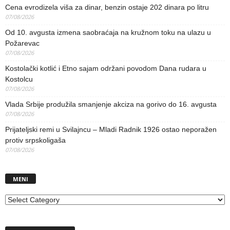
Cena evrodizela viša za dinar, benzin ostaje 202 dinara po litru
07/08/2026
Od 10. avgusta izmena saobraćaja na kružnom toku na ulazu u
Požarevac
07/08/2026
Kostolački kotlić i Etno sajam održani povodom Dana rudara u
Kostolcu
07/08/2026
Vlada Srbije produžila smanjenje akciza na gorivo do 16. avgusta
07/08/2026
Prijateljski remi u Svilajncu – Mladi Radnik 1926 ostao neporažen
protiv srpskoligaša
07/08/2026
MENI
MENI