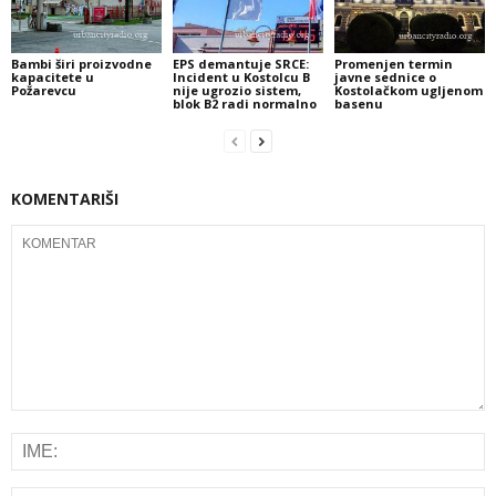
Bambi širi proizvodne
EPS demantuje SRCE:
Promenjen termin
kapacitete u
Incident u Kostolcu B
javne sednice o
Požarevcu
nije ugrozio sistem,
Kostolačkom ugljenom
blok B2 radi normalno
basenu
KOMENTARIŠI