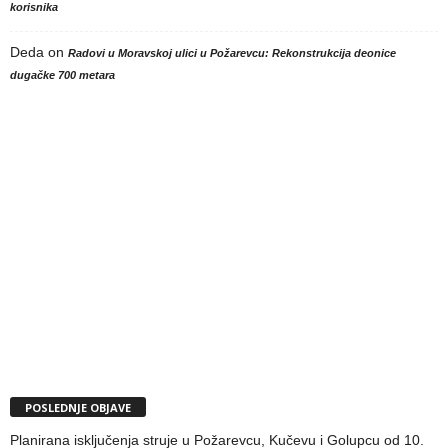
korisnika
Deda
on
Radovi u Moravskoj ulici u Požarevcu: Rekonstrukcija deonice
dugačke 700 metara
POSLEDNJE OBJAVE
Planirana isključenja struje u Požarevcu, Kučevu i Golupcu od 10.