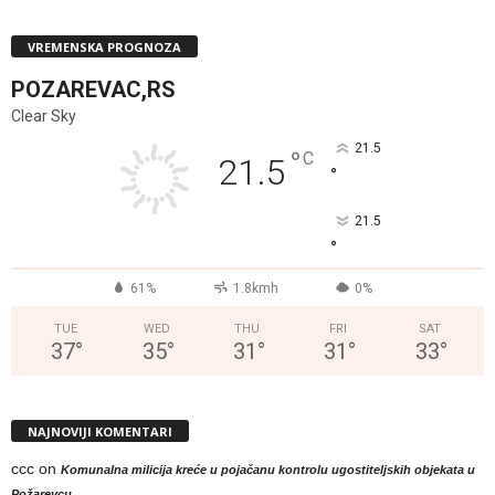
VREMENSKA PROGNOZA
POZAREVAC,RS
Clear Sky
21.5
°
C
21.5
°
21.5
°
61%
1.8kmh
0%
TUE
WED
THU
FRI
SAT
37
°
35
°
31
°
31
°
33
°
NAJNOVIJI KOMENTARI
ccc
on
Komunalna milicija kreće u pojačanu kontrolu ugostiteljskih objekata u
Požarevcu