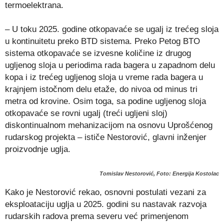
termoelektrana.
– U toku 2025. godine otkopavaće se ugalj iz trećeg sloja
u kontinuitetu preko BTD sistema. Preko Petog BTO
sistema otkopavaće se izvesne količine iz drugog
ugljenog sloja u periodima rada bagera u zapadnom delu
kopa i iz trećeg ugljenog sloja u vreme rada bagera u
krajnjem istočnom delu etaže, do nivoa od minus tri
metra od krovine. Osim toga, sa podine ugljenog sloja
otkopavaće se rovni ugalj (treći ugljeni sloj)
diskontinualnom mehanizacijom na osnovu Uprošćenog
rudarskog projekta – ističe Nestorović, glavni inženjer
proizvodnje uglja.
Tomislav Nestorović, Foto: Energija Kostolac
Kako je Nestorović rekao, osnovni postulati vezani za
eksploataciju uglja u 2025. godini su nastavak razvoja
rudarskih radova prema severu već primenjenom