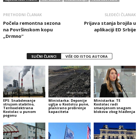
PRETHODNI ČLANAK
SLEDEĆI ČLANAK
Počela remontna sezona
Prijava stanja brojila u
na Površinskom kopu
aplikaciji ED Srbije
„Drmno“
SLIČNI ČLANCI
VIŠE OD ISTOG AUTORA
EPS: Snabdevanje
Ministarka: Deponije
Ministarka: TE
strujom stabilno,
uglja u Kostolcu pune,
Kostolac radi
Termoelektrana
planirano proširenje
smanjenom snagom
Kostolac u punom
kapaciteta
blokova zbog hlađenja
pogonu