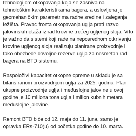
tehnologijom otkopavanja koja se zasniva na
tehnološkim karakteristikama bagera, a uslovljena je
geomehaničkim parametrima radne sredine i zaleganja
ležišta. Pravac fronta otkopavanja uglja prati razvoj
jalovinskih etaža iznad krovine trećeg ugljenog sloja. Vrlo
je važno da sistemi koji rade na neposrednom otkrivanju
krovine ugljenog sloja realizuju planirane proizvodnje i
tako obezbede dovoljne rezerve uglja za nesmetan rad
bagera na BTD sistemu.
Raspoloživi kapacitet otkopne opreme u skladu je sa
bilansiranom proizvodnjom uglja za 2025. godinu. Plan
ukupne proizvodnje uglja i međuslojne jalovine u ovoj
godine je 10 miliona tona uglja i milion kubnih metara
međuslojne jalovine.
Remont BTD biće od 12. maja do 11. juna, samo je
opravka ERs-710(u) od početka godine do 10. marta.