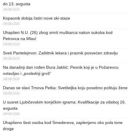
do 13. avgusta
09/08/2026
Kopaonik dobija četiri nove ski-staze
09/08/2026
Uhapšen N.U. (26) zbog smrti muškarca nakon sukoba kod
Petrovca na Mlavi
09/08/2026
Sveti Pantelejmon: Zaštitnik lekara i praznik posvećen zdravlju
09/08/2026
Na današnji dan rođen Đura Jakšić: Pesnik koji je u Požarevcu
ostavljao i „poslednji groš“
08/08/2026
Danas se slavi Trnova Petka: Svetiteljka koju posebno poštuju žene
08/08/2026
U susret Ljubičevskim konjičkim igrama: Kvalifikacije za višeboj 16.
avgusta
08/08/2026
Uhapšeno šest osoba kod Smedereva, zaplenjeno oko pola tone
droge