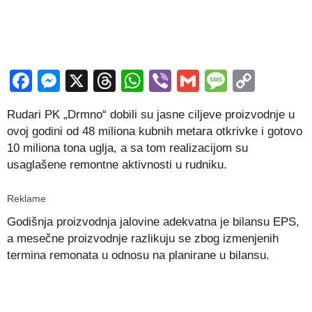
Facebook
Messenger
X
Threads
WhatsApp
Viber
Gmail
Messag
Copy
Link
Rudari PK „Drmno“ dobili su jasne ciljeve proizvodnje u
ovoj godini od 48 miliona kubnih metara otkrivke i gotovo
10 miliona tona uglja, a sa tom realizacijom su
usaglašene remontne aktivnosti u rudniku.
Reklame
Godišnja proizvodnja jalovine adekvatna je bilansu EPS,
a mesečne proizvodnje razlikuju se zbog izmenjenih
termina remonata u odnosu na planirane u bilansu.