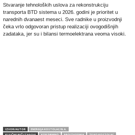
Stvaranje tehnoloških uslova za rekonstrukciju
transporta BTD sistema u 2026. godini je prioritet u
narednih dvanaest meseci. Sve radnike u proizvodnji
čeka vrlo odgovoran pristup realizaciji ovogodišnjih
zadataka, jer su i bilansi termoelektrana veoma visoki.
IZVOR/AUTOR
ENERGIJA KOSTOLAC/N.A.
KLJUČNE REČI/TAGOVI
KOP DRMNO
PROIZVODNJA
TE KO KOSTOLAC