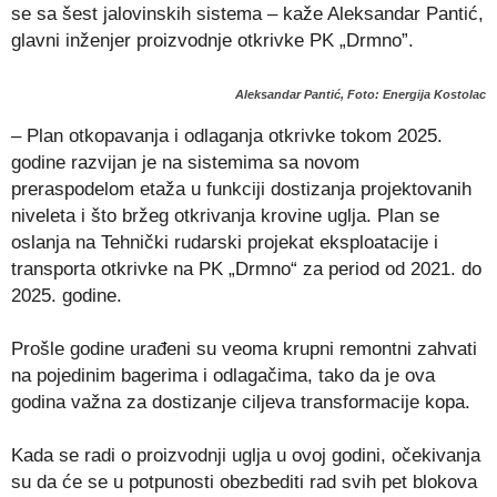
se sa šest jalovinskih sistema – kaže Aleksandar Pantić,
glavni inženjer proizvodnje otkrivke PK „Drmno”.
Aleksandar Pantić, Foto: Energija Kostolac
– Plan otkopavanja i odlaganja otkrivke tokom 2025.
godine razvijan je na sistemima sa novom
preraspodelom etaža u funkciji dostizanja projektovanih
niveleta i što bržeg otkrivanja krovine uglja. Plan se
oslanja na Tehnički rudarski projekat eksploatacije i
transporta otkrivke na PK „Drmno“ za period od 2021. do
2025. godine.
Prošle godine urađeni su veoma krupni remontni zahvati
na pojedinim bagerima i odlagačima, tako da je ova
godina važna za dostizanje ciljeva transformacije kopa.
Kada se radi o proizvodnji uglja u ovoj godini, očekivanja
su da će se u potpunosti obezbediti rad svih pet blokova