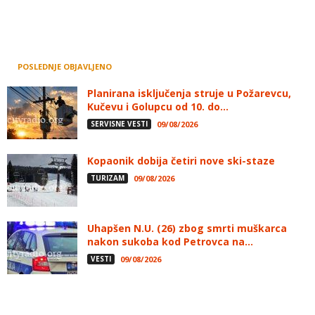
POSLEDNJE OBJAVLJENO
Planirana isključenja struje u Požarevcu,
Kučevu i Golupcu od 10. do...
SERVISNE VESTI
09/08/2026
Kopaonik dobija četiri nove ski-staze
TURIZAM
09/08/2026
Uhapšen N.U. (26) zbog smrti muškarca
nakon sukoba kod Petrovca na...
VESTI
09/08/2026