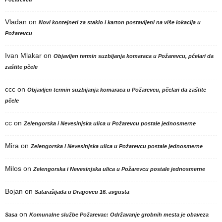
Vladan
on
Novi kontejneri za staklo i karton postavljeni na više lokacija u
Požarevcu
Ivan Mlakar
on
Objavljen termin suzbijanja komaraca u Požarevcu, pčelari da
zaštite pčele
ccc
on
Objavljen termin suzbijanja komaraca u Požarevcu, pčelari da zaštite
pčele
cc
on
Zelengorska i Nevesinjska ulica u Požarevcu postale jednosmerne
Mira
on
Zelengorska i Nevesinjska ulica u Požarevcu postale jednosmerne
Milos
on
Zelengorska i Nevesinjska ulica u Požarevcu postale jednosmerne
Bojan
on
Satarašijada u Dragovcu 16. avgusta
on
Sasa
Komunalne službe Požarevac: Održavanje grobnih mesta je obaveza