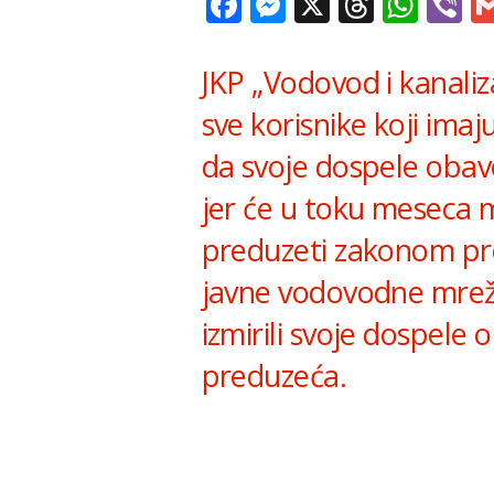
Facebook
Messenger
X
Thread
Wha
V
JKP „Vodovod i kanali
sve korisnike koji im
da svoje dospele obav
jer će u toku meseca 
preduzeti zakonom pro
javne vodovodne mreže 
izmirili svoje dospele
preduzeća.