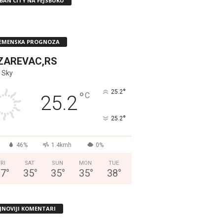
BAN CITY NA FEJSBUKU
EMENSKA PROGNOZA
ZAREVAC,RS
 Sky
°
25.2
°
C
25.2
°
25.2
46%
1.4kmh
0%
FRI
SAT
SUN
MON
TUE
37
°
35
°
35
°
35
°
38
°
JNOVIJI KOMENTARI