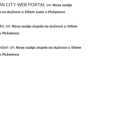
AN CITY WEB PORTAL
on
Nova sudija
la na dužnost u Višem sudu u Požarevcu
ko
on
Nova sudija stupila na dužnost u Višem
u Požarevcu
odan
on
Nova sudija stupila na dužnost u Višem
u Požarevcu