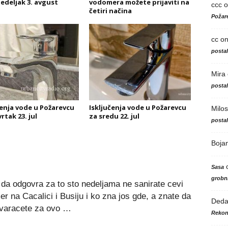
edeljak 3. avgust
vodomera možete prijaviti na
ccc
o
četiri načina
Požare
cc
o
posta
Mira
posta
čenja vode u Požarevcu
Isključenja vode u Požarevcu
Milos
rtak 23. jul
za sredu 22. jul
posta
Boja
Sasa
grobni
da odgovra za to sto nedeljama ne sanirate cevi
r na Cacalici i Busiju i ko zna jos gde, a znate da
Ded
ovaracete za ovo …
Rekon