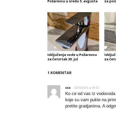
Požarevcu u sredu 5. avgusta
za pon
Isključenja vode u Požarevcu
Isklju
za četvrtak 30. jul
za četv
1 KOMENTAR
ccc
08/05/2025 at 09:32
Ko ce od vas iz vodovoda 
koje su vam pukle na prime
pretite gradjanima. A odg