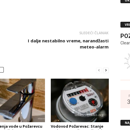
UR
VR
SLEDEĆI ČLANAK
PO
I dalje nestabilno vreme, narandžasti
Clear
meteo-alarm
NA
čenja vode u Požarevcu
Vodovod Požarevac: Stanje