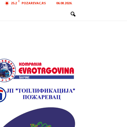
C
POZAREVAC,RS
06.08.2026.
25.2