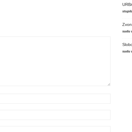
URB
stupi
Zvon
sudu 
Slob
sudu 