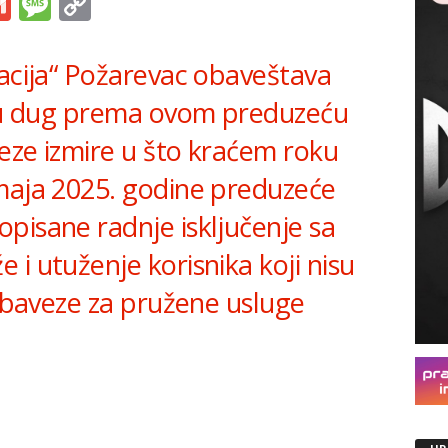
s
tsApp
iber
Gmail
Message
Copy
Link
zacija“ Požarevac obaveštava
aju dug prema ovom preduzeću
eze izmire u što kraćem roku
maja 2025. godine preduzeće
pisane radnje isključenje sa
i utuženje korisnika koji nisu
 obaveze za pružene usluge