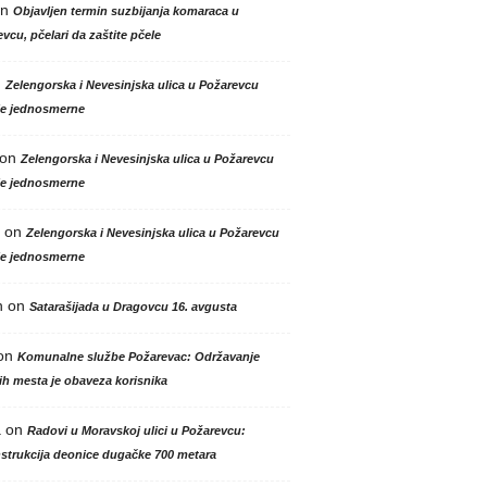
n
Objavljen termin suzbijanja komaraca u
vcu, pčelari da zaštite pčele
n
Zelengorska i Nevesinjska ulica u Požarevcu
le jednosmerne
on
Zelengorska i Nevesinjska ulica u Požarevcu
le jednosmerne
on
Zelengorska i Nevesinjska ulica u Požarevcu
le jednosmerne
n
on
Satarašijada u Dragovcu 16. avgusta
on
Komunalne službe Požarevac: Održavanje
h mesta je obaveza korisnika
a
on
Radovi u Moravskoj ulici u Požarevcu:
strukcija deonice dugačke 700 metara