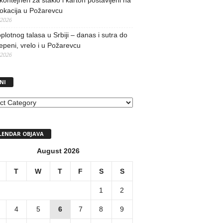
kontejneri za staklo i karton postavljeni na
lokacija u Požarevcu
/2026
oplotnog talasa u Srbiji – danas i sutra do
epeni, vrelo i u Požarevcu
/2026
NI
I
LENDAR OBJAVA
August 2026
T
W
T
F
S
S
1
2
4
5
6
7
8
9