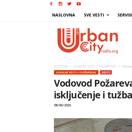
NASLOVNA
SVE VESTI
SERVIS
Urban
City
POČETNA
LOKALNE VESTI // POŽAREVAC
Vodovod
LOKALNE VESTI // POŽAREVAC
VESTI
Vodovod Požarevac:
isključenje i tužb
08/05/2025