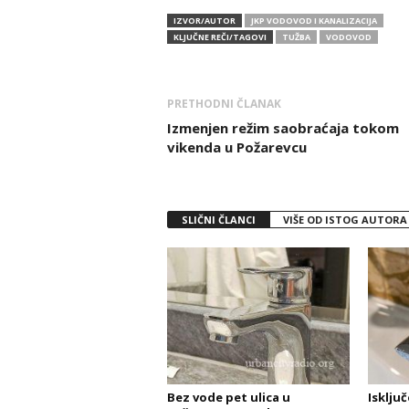
IZVOR/AUTOR
JKP VODOVOD I KANALIZACIJA
KLJUČNE REČI/TAGOVI
TUŽBA
VODOVOD
PRETHODNI ČLANAK
Izmenjen režim saobraćaja tokom
vikenda u Požarevcu
SLIČNI ČLANCI
VIŠE OD ISTOG AUTORA
Bez vode pet ulica u
Isklju