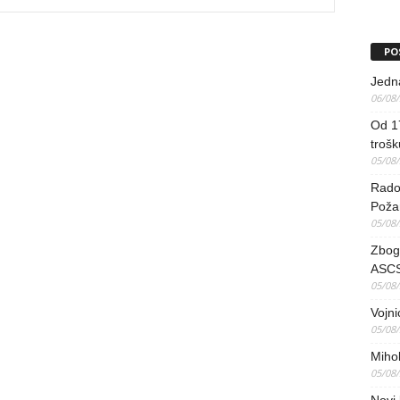
PO
Jedna
06/08
Od 17
trošk
05/08
Radov
Poža
05/08
Zbog 
ASCS
05/08
Vojni
05/08
Mihol
05/08