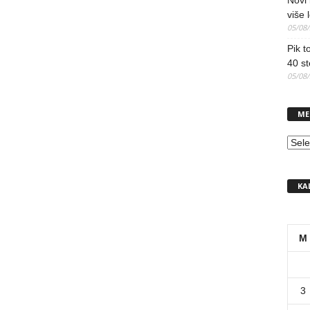
Novi 
više 
05/08
Pik t
40 st
05/08
ME
MEN
KA
M
3