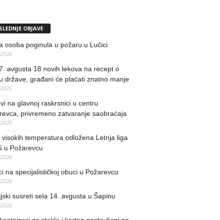
SLEDNJE OBJAVE
 osoba poginula u požaru u Lučici
/2026
. avgusta 18 novih lekova na recept o
u države, građani će plaćati znatno manje
/2026
i na glavnoj raskrsnici u centru
revca, privremeno zatvaranje saobraćaja
/2026
visokih temperatura odložena Letnja liga
 u Požarevcu
/2026
ci na specijalističkoj obuci u Požarevcu
/2026
jski susreti sela 14. avgusta u Šapinu
/2026