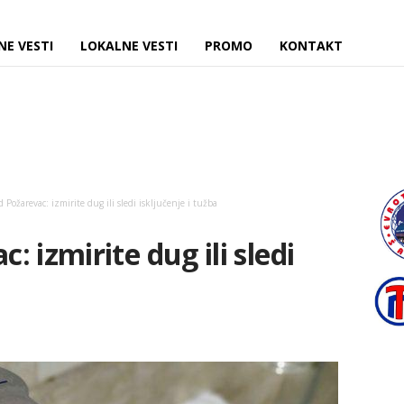
NE VESTI
LOKALNE VESTI
PROMO
KONTAKT
 Požarevac: izmirite dug ili sledi isključenje i tužba
 izmirite dug ili sledi
a