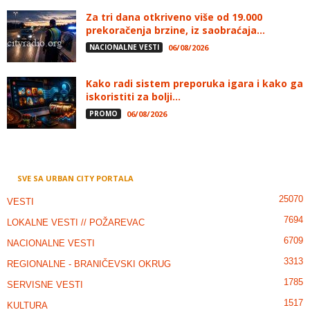
Za tri dana otkriveno više od 19.000
prekoračenja brzine, iz saobraćaja...
NACIONALNE VESTI
06/08/2026
Kako radi sistem preporuka igara i kako ga
iskoristiti za bolji...
PROMO
06/08/2026
SVE SA URBAN CITY PORTALA
25070
VESTI
7694
LOKALNE VESTI // POŽAREVAC
6709
NACIONALNE VESTI
3313
REGIONALNE - BRANIČEVSKI OKRUG
1785
SERVISNE VESTI
1517
KULTURA