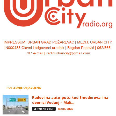
IMPRESSUM:
URBAN GRAD POŽAREVAC | MEDIJ: URBAN CITY,
IN000483 Glavni i odgovorni urednik | Bogdan Popović | 062/565-
707 e-mail | radiourbancity@gmail.com
POSLEDNJE OBJAVLJENO
Radovi na auto-putu kod Smedereva i na
deonici Vodanj – Mali...
SERVISNE VESTI
06/08/2026