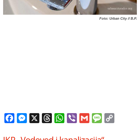
Foto: Urban City // B.P.
Facebook
Messenger
X
Threads
WhatsApp
Viber
Gmail
Messag
Copy
Link
JKP „Vodovod i kanalizacija“