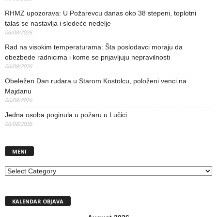
RHMZ upozorava: U Požarevcu danas oko 38 stepeni, toplotni
talas se nastavlja i sledeće nedelje
06/08/2026
Rad na visokim temperaturama: Šta poslodavci moraju da
obezbede radnicima i kome se prijavljuju nepravilnosti
06/08/2026
Obeležen Dan rudara u Starom Kostolcu, položeni venci na
Majdanu
06/08/2026
Jedna osoba poginula u požaru u Lučici
06/08/2026
MENI
MENI
KALENDAR OBJAVA