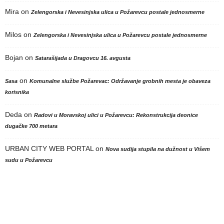
Mira
on
Zelengorska i Nevesinjska ulica u Požarevcu postale jednosmerne
Milos
on
Zelengorska i Nevesinjska ulica u Požarevcu postale jednosmerne
Bojan
on
Satarašijada u Dragovcu 16. avgusta
on
Sasa
Komunalne službe Požarevac: Održavanje grobnih mesta je obaveza
korisnika
Deda
on
Radovi u Moravskoj ulici u Požarevcu: Rekonstrukcija deonice
dugačke 700 metara
URBAN CITY WEB PORTAL
on
Nova sudija stupila na dužnost u Višem
sudu u Požarevcu