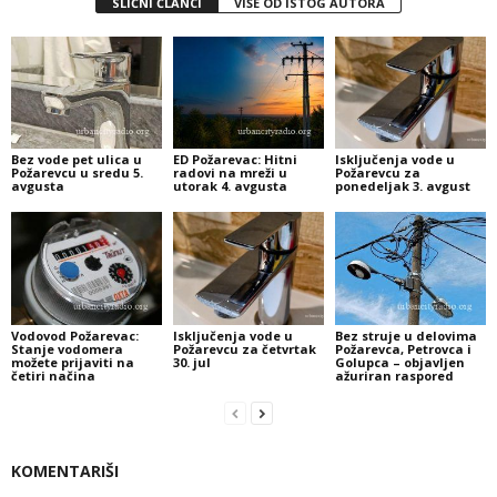
SLIČNI ČLANCI
VIŠE OD ISTOG AUTORA
Bez vode pet ulica u
ED Požarevac: Hitni
Isključenja vode u
Požarevcu u sredu 5.
radovi na mreži u
Požarevcu za
avgusta
utorak 4. avgusta
ponedeljak 3. avgust
Vodovod Požarevac:
Isključenja vode u
Bez struje u delovima
Stanje vodomera
Požarevcu za četvrtak
Požarevca, Petrovca i
možete prijaviti na
30. jul
Golupca – objavljen
četiri načina
ažuriran raspored
KOMENTARIŠI