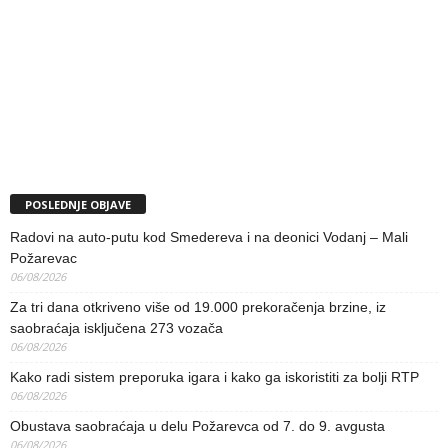
POSLEDNJE OBJAVE
Radovi na auto-putu kod Smedereva i na deonici Vodanj – Mali
Požarevac
06/08/2026
Za tri dana otkriveno više od 19.000 prekoračenja brzine, iz
saobraćaja isključena 273 vozača
06/08/2026
Kako radi sistem preporuka igara i kako ga iskoristiti za bolji RTP
06/08/2026
Obustava saobraćaja u delu Požarevca od 7. do 9. avgusta
06/08/2026