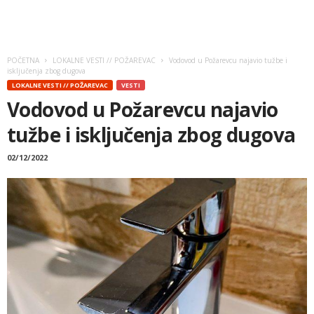
POČETNA
LOKALNE VESTI // POŽAREVAC
Vodovod u Požarevcu najavio tužbe i
isključenja zbog dugova
LOKALNE VESTI // POŽAREVAC
VESTI
Vodovod u Požarevcu najavio
tužbe i isključenja zbog dugova
02/12/2022