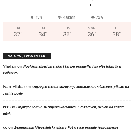
°
48%
4.8kmh
72%
FRI
SAT
SUN
MON
TUE
37
°
34
°
36
°
36
°
38
°
NAJNOVIJI KOMENTARI
Vladan
on
Novi kontejneri za staklo i karton postavljeni na više lokacija u
Požarevcu
Ivan Mlakar
on
Objavljen termin suzbijanja komaraca u Požarevcu, pčelari da
zaštite pčele
ccc
on
Objavljen termin suzbijanja komaraca u Požarevcu, pčelari da zaštite
pčele
cc
on
Zelengorska i Nevesinjska ulica u Požarevcu postale jednosmerne