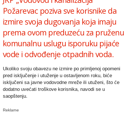
Požarevac poziva sve korisnike da
izmire svoja dugovanja koja imaju
prema ovom preduzeću za pruženu
komunalnu uslugu isporuku pijaće
vode i odvođenje otpadnih voda.
Ukoliko svoju obavezu ne izmire po primljenoj opomeni
pred isključenje i utuženje u ostavljenom roku, biće
isključeni sa javne vodovodne mreže ili utuženi, što će
dodatno uvećati troškove korisnika, navodi se u
saopštenju.
Reklame