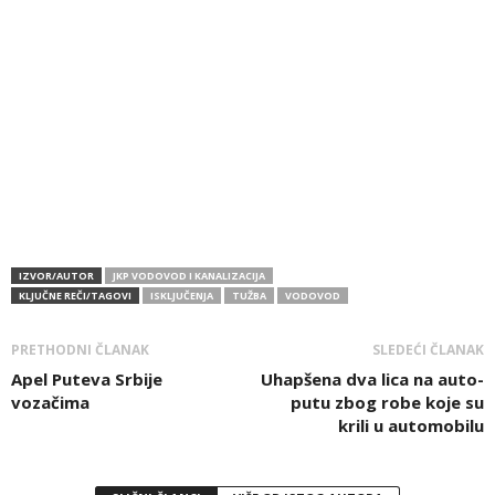
IZVOR/AUTOR
JKP VODOVOD I KANALIZACIJA
KLJUČNE REČI/TAGOVI
ISKLJUČENJA
TUŽBA
VODOVOD
PRETHODNI ČLANAK
SLEDEĆI ČLANAK
Apel Puteva Srbije
Uhapšena dva lica na auto-
vozačima
putu zbog robe koje su
krili u automobilu