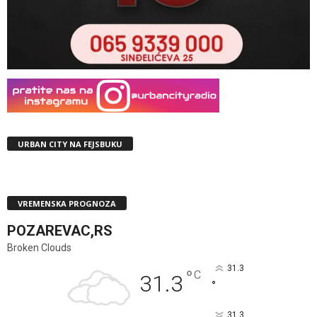
URBAN CITY NA FEJSBUKU
VREMENSKA PROGNOZA
POZAREVAC,RS
Broken Clouds
31.3
°
C
31.3
°
31.3