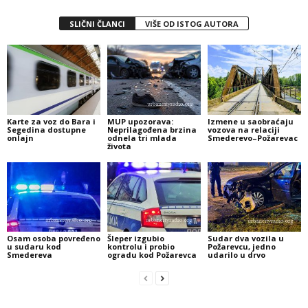
SLIČNI ČLANCI
VIŠE OD ISTOG AUTORA
Karte za voz do Bara i
MUP upozorava:
Izmene u saobraćaju
Segedina dostupne
Neprilagođena brzina
vozova na relaciji
onlajn
odnela tri mlada
Smederevo–Požarevac
života
Osam osoba povređeno
Šleper izgubio
Sudar dva vozila u
u sudaru kod
kontrolu i probio
Požarevcu, jedno
Smedereva
ogradu kod Požarevca
udarilo u drvo