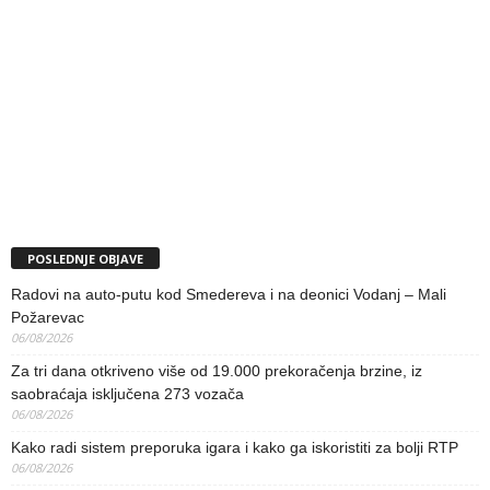
POSLEDNJE OBJAVE
Radovi na auto-putu kod Smedereva i na deonici Vodanj – Mali
Požarevac
06/08/2026
Za tri dana otkriveno više od 19.000 prekoračenja brzine, iz
saobraćaja isključena 273 vozača
06/08/2026
Kako radi sistem preporuka igara i kako ga iskoristiti za bolji RTP
06/08/2026