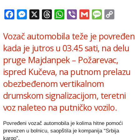
Facebook
Messenger
X
Threads
WhatsApp
Viber
Gmail
Messag
Copy
Link
Vozač automobila teže je povređen
kada je jutros u 03.45 sati, na delu
pruge Majdanpek – Požarevac,
ispred Kučeva, na putnom prelazu
obezbeđenom vertikalnom
drumskom signalizacijom, teretni
voz naleteo na putničko vozilo.
Povređeni vozač automobila je kolima hitne pomoći
prevezen u bolnicu, saopštila je kompanija “Srbija
kargo”.