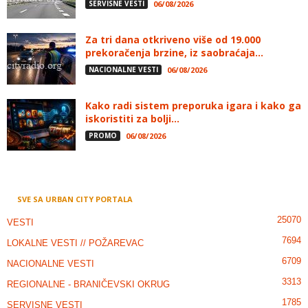
SERVISNE VESTI
06/08/2026
Za tri dana otkriveno više od 19.000
prekoračenja brzine, iz saobraćaja...
NACIONALNE VESTI
06/08/2026
Kako radi sistem preporuka igara i kako ga
iskoristiti za bolji...
PROMO
06/08/2026
SVE SA URBAN CITY PORTALA
25070
VESTI
7694
LOKALNE VESTI // POŽAREVAC
6709
NACIONALNE VESTI
3313
REGIONALNE - BRANIČEVSKI OKRUG
1785
SERVISNE VESTI