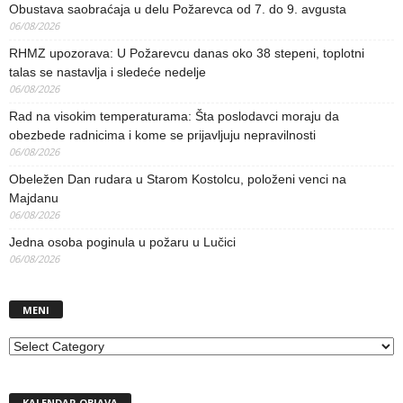
Obustava saobraćaja u delu Požarevca od 7. do 9. avgusta
06/08/2026
RHMZ upozorava: U Požarevcu danas oko 38 stepeni, toplotni
talas se nastavlja i sledeće nedelje
06/08/2026
Rad na visokim temperaturama: Šta poslodavci moraju da
obezbede radnicima i kome se prijavljuju nepravilnosti
06/08/2026
Obeležen Dan rudara u Starom Kostolcu, položeni venci na
Majdanu
06/08/2026
Jedna osoba poginula u požaru u Lučici
06/08/2026
MENI
MENI
KALENDAR OBJAVA