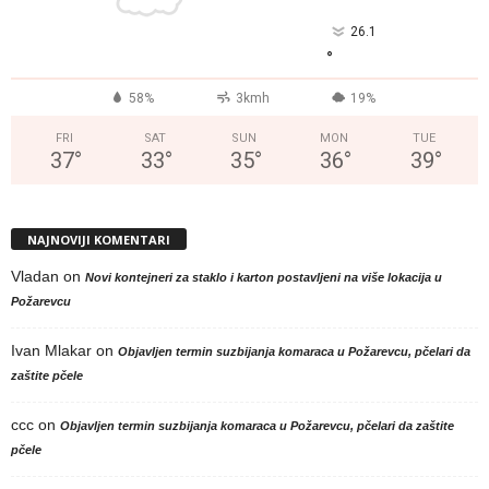
26.1
°
58%
3kmh
19%
FRI
SAT
SUN
MON
TUE
37
°
33
°
35
°
36
°
39
°
NAJNOVIJI KOMENTARI
Vladan
on
Novi kontejneri za staklo i karton postavljeni na više lokacija u
Požarevcu
Ivan Mlakar
on
Objavljen termin suzbijanja komaraca u Požarevcu, pčelari da
zaštite pčele
ccc
on
Objavljen termin suzbijanja komaraca u Požarevcu, pčelari da zaštite
pčele