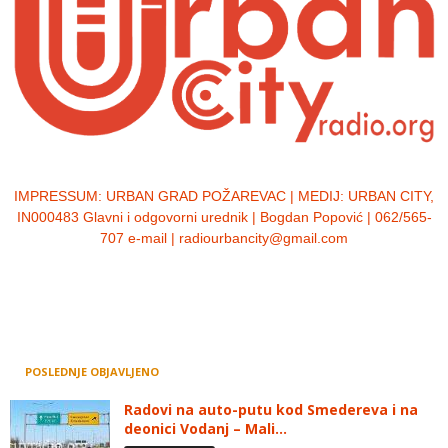
IMPRESSUM:
URBAN GRAD POŽAREVAC | MEDIJ: URBAN CITY,
IN000483 Glavni i odgovorni urednik | Bogdan Popović | 062/565-
707 e-mail | radiourbancity@gmail.com
POSLEDNJE OBJAVLJENO
Radovi na auto-putu kod Smedereva i na
deonici Vodanj – Mali...