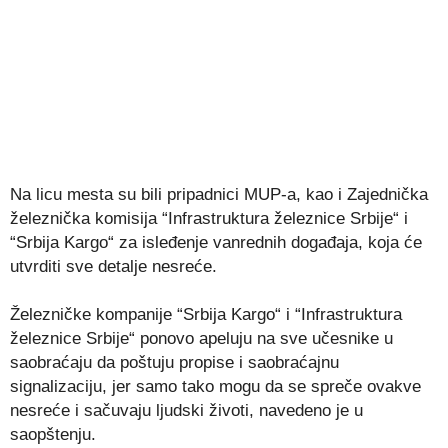
Na licu mesta su bili pripadnici MUP-a, kao i Zajednička
železnička komisija “Infrastruktura železnice Srbije“ i
“Srbija Kargo“ za isleđenje vanrednih događaja, koja će
utvrditi sve detalje nesreće.
Železničke kompanije “Srbija Kargo“ i “Infrastruktura
železnice Srbije“ ponovo apeluju na sve učesnike u
saobraćaju da poštuju propise i saobraćajnu
signalizaciju, jer samo tako mogu da se spreče ovakve
nesreće i sačuvaju ljudski životi, navedeno je u
saopštenju.