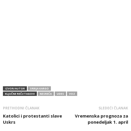
IZVOR/AUTOR
SRBIJA KARGO
KLJUČNE REČI/TAGOVI
NESREĆA
UDES
VOZ
PRETHODNI ČLANAK
SLEDEĆI ČLANAK
Katolici i protestanti slave
Vremenska prognoza za
Uskrs
ponedeljak 1. april