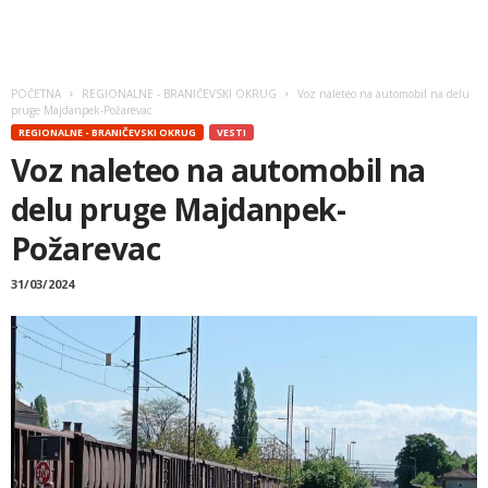
POČETNA
REGIONALNE - BRANIČEVSKI OKRUG
Voz naleteo na automobil na delu
pruge Majdanpek-Požarevac
REGIONALNE - BRANIČEVSKI OKRUG
VESTI
Voz naleteo na automobil na
delu pruge Majdanpek-
Požarevac
31/03/2024