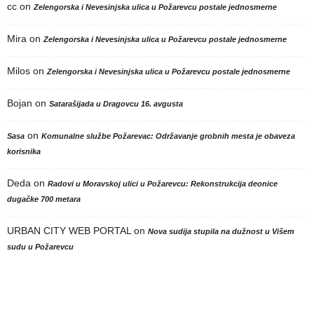
cc
on
Zelengorska i Nevesinjska ulica u Požarevcu postale jednosmerne
Mira
on
Zelengorska i Nevesinjska ulica u Požarevcu postale jednosmerne
Milos
on
Zelengorska i Nevesinjska ulica u Požarevcu postale jednosmerne
Bojan
on
Satarašijada u Dragovcu 16. avgusta
on
Sasa
Komunalne službe Požarevac: Održavanje grobnih mesta je obaveza
korisnika
Deda
on
Radovi u Moravskoj ulici u Požarevcu: Rekonstrukcija deonice
dugačke 700 metara
URBAN CITY WEB PORTAL
on
Nova sudija stupila na dužnost u Višem
sudu u Požarevcu