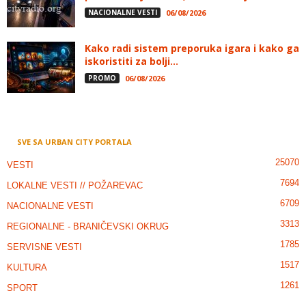
NACIONALNE VESTI
06/08/2026
Kako radi sistem preporuka igara i kako ga
iskoristiti za bolji...
PROMO
06/08/2026
SVE SA URBAN CITY PORTALA
25070
VESTI
7694
LOKALNE VESTI // POŽAREVAC
6709
NACIONALNE VESTI
3313
REGIONALNE - BRANIČEVSKI OKRUG
1785
SERVISNE VESTI
1517
KULTURA
1261
SPORT