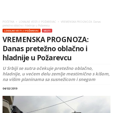
POČETNA
LOKALNE VESTI // POŽAREVAC
VREMENSKA PROGNOZA: Danas
pretežno oblačno i hladnije u Požarevcu
LOKALNE VESTI // POŽAREVAC
VESTI
VREMENSKA PROGNOZA:
Danas pretežno oblačno i
hladnije u Požarevcu
U Srbiji se sutra očekuje pretežno oblačno,
hladnije, u većem delu zemlje mestimično s kišom,
na višim planinama sa susnežicom i snegom
04/02/2019