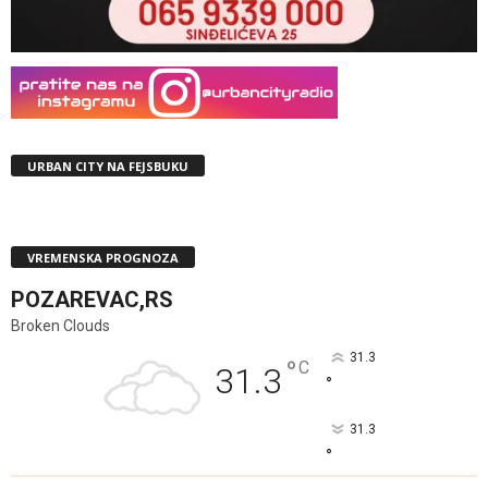
URBAN CITY NA FEJSBUKU
VREMENSKA PROGNOZA
POZAREVAC,RS
Broken Clouds
31.3
°
C
31.3
°
31.3
°