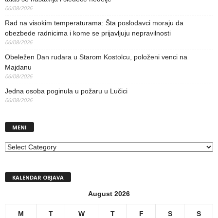
06/08/2026
Rad na visokim temperaturama: Šta poslodavci moraju da
obezbede radnicima i kome se prijavljuju nepravilnosti
06/08/2026
Obeležen Dan rudara u Starom Kostolcu, položeni venci na
Majdanu
06/08/2026
Jedna osoba poginula u požaru u Lučici
06/08/2026
MENI
MENI
KALENDAR OBJAVA
August 2026
M
T
W
T
F
S
S