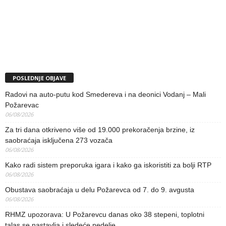
POSLEDNJE OBJAVE
Radovi na auto-putu kod Smedereva i na deonici Vodanj – Mali
Požarevac
06/08/2026
Za tri dana otkriveno više od 19.000 prekoračenja brzine, iz
saobraćaja isključena 273 vozača
06/08/2026
Kako radi sistem preporuka igara i kako ga iskoristiti za bolji RTP
06/08/2026
Obustava saobraćaja u delu Požarevca od 7. do 9. avgusta
06/08/2026
RHMZ upozorava: U Požarevcu danas oko 38 stepeni, toplotni
talas se nastavlja i sledeće nedelje