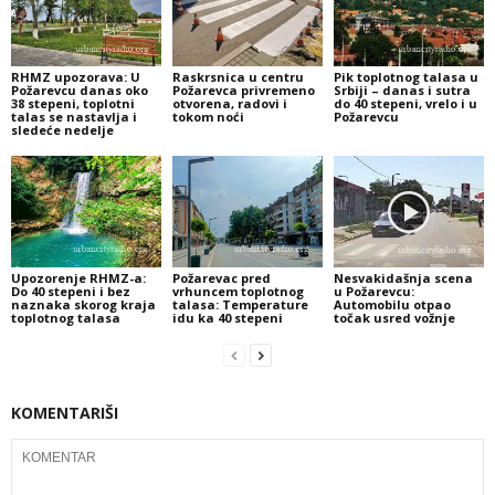
RHMZ upozorava: U
Raskrsnica u centru
Pik toplotnog talasa u
Požarevcu danas oko
Požarevca privremeno
Srbiji – danas i sutra
38 stepeni, toplotni
otvorena, radovi i
do 40 stepeni, vrelo i u
talas se nastavlja i
tokom noći
Požarevcu
sledeće nedelje
Upozorenje RHMZ-a:
Požarevac pred
Nesvakidašnja scena
Do 40 stepeni i bez
vrhuncem toplotnog
u Požarevcu:
naznaka skorog kraja
talasa: Temperature
Automobilu otpao
toplotnog talasa
idu ka 40 stepeni
točak usred vožnje
KOMENTARIŠI