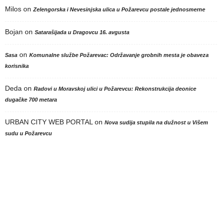
Milos
on
Zelengorska i Nevesinjska ulica u Požarevcu postale jednosmerne
Bojan
on
Satarašijada u Dragovcu 16. avgusta
on
Sasa
Komunalne službe Požarevac: Održavanje grobnih mesta je obaveza
korisnika
Deda
on
Radovi u Moravskoj ulici u Požarevcu: Rekonstrukcija deonice
dugačke 700 metara
URBAN CITY WEB PORTAL
on
Nova sudija stupila na dužnost u Višem
sudu u Požarevcu