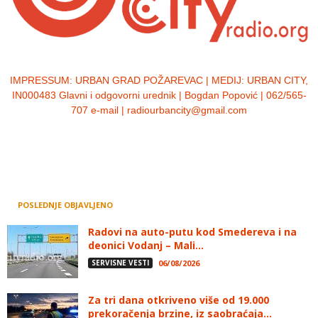
IMPRESSUM:
URBAN GRAD POŽAREVAC | MEDIJ: URBAN CITY,
IN000483 Glavni i odgovorni urednik | Bogdan Popović | 062/565-
707 e-mail | radiourbancity@gmail.com
POSLEDNJE OBJAVLJENO
Radovi na auto-putu kod Smedereva i na
deonici Vodanj – Mali...
SERVISNE VESTI
06/08/2026
Za tri dana otkriveno više od 19.000
prekoračenja brzine, iz saobraćaja...