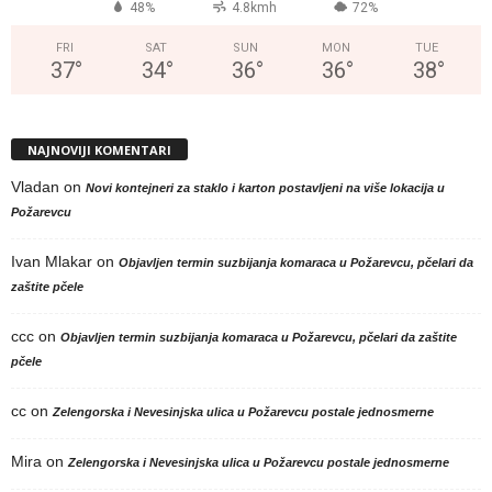
48%
4.8kmh
72%
FRI
SAT
SUN
MON
TUE
37
°
34
°
36
°
36
°
38
°
NAJNOVIJI KOMENTARI
Vladan
on
Novi kontejneri za staklo i karton postavljeni na više lokacija u
Požarevcu
Ivan Mlakar
on
Objavljen termin suzbijanja komaraca u Požarevcu, pčelari da
zaštite pčele
ccc
on
Objavljen termin suzbijanja komaraca u Požarevcu, pčelari da zaštite
pčele
cc
on
Zelengorska i Nevesinjska ulica u Požarevcu postale jednosmerne
Mira
on
Zelengorska i Nevesinjska ulica u Požarevcu postale jednosmerne