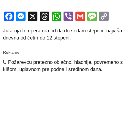
Facebook
Messenger
X
Threads
WhatsApp
Viber
Gmail
Messag
Copy
Link
Jutarnja temperatura od da do sedam stepeni, najviša
dnevna od četiri do 12 stepeni.
Reklame
U Požarevcu pretezno oblačno, hladnije, povremeno s
kišom, uglavnom pre podne i sredinom dana.