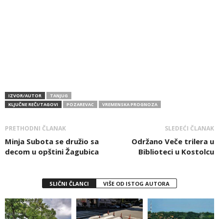
IZVOR/AUTOR
TANJUG
KLJUČNE REČI/TAGOVI
POZAREVAC
VREMENSKA PROGNOZA
PRETHODNI ČLANAK
SLEDEĆI ČLANAK
Minja Subota se družio sa
Održano Veče trilera u
decom u opštini Žagubica
Biblioteci u Kostolcu
SLIČNI ČLANCI
VIŠE OD ISTOG AUTORA