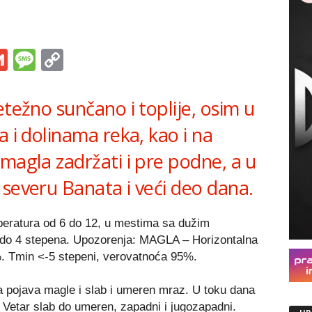
s
tsApp
iber
Gmail
Message
Copy
Link
etežno sunčano i toplije, osim u
a i dolinama reka, kao i na
magla zadržati i pre podne, a u
 severu Banata i veći deo dana.
mperatura od 6 do 12, u mestima sa dužim
 do 4 stepena. Upozorenja: MAGLA – Horizontalna
%. Tmin <-5 stepeni, verovatnoća 95%.
na pojava magle i slab i umeren mraz. U toku dana
. Vetar slab do umeren, zapadni i jugozapadni.