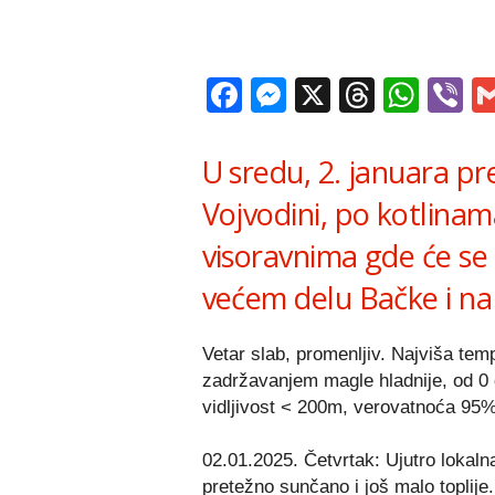
Facebook
Messenger
X
Thread
Wha
V
U sredu, 2. januara pr
Vojvodini, po kotlinam
visoravnima gde će se 
većem delu Bačke i na
Vetar slab, promenljiv. Najviša te
zadržavanjem magle hladnije, od 0
vidljivost < 200m, verovatnoća 95
02.01.2025. Četvrtak: Ujutro lokal
pretežno sunčano i još malo toplije