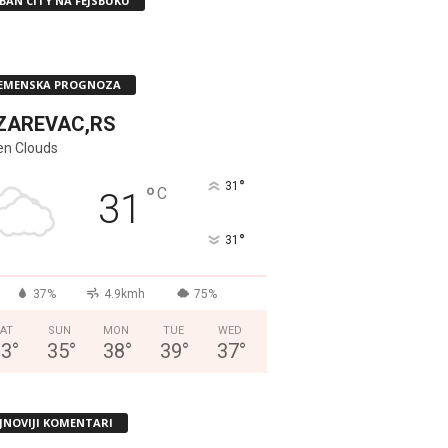
BAN CITY NA FEJSBUKU
EMENSKA PROGNOZA
ZAREVAC,RS
en Clouds
°
31
°
C
31
°
31
37%
4.9kmh
75%
AT
SUN
MON
TUE
WED
33
°
35
°
38
°
39
°
37
°
JNOVIJI KOMENTARI