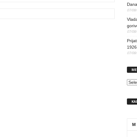
Dana
07/08
Vlada
goriv
07/08
Prija
1926 
07/08
ME
MEN
KA
M