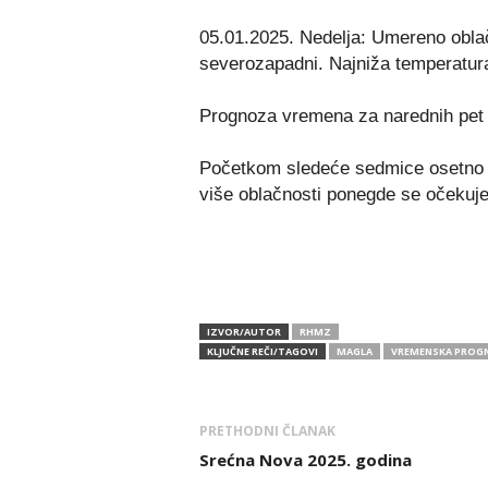
05.01.2025. Nedelja: Umereno oblač
severozapadni. Najniža temperatura
Prognoza vremena za narednih pet 
Početkom sledeće sedmice osetno t
više oblačnosti ponegde se očekuje
IZVOR/AUTOR
RHMZ
KLJUČNE REČI/TAGOVI
MAGLA
VREMENSKA PROG
PRETHODNI ČLANAK
Srećna Nova 2025. godina