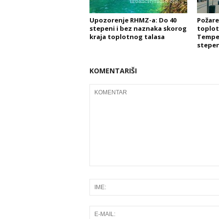
Upozorenje RHMZ-a: Do 40
Požare
stepeni i bez naznaka skorog
toplot
kraja toplotnog talasa
Temper
stepen
KOMENTARIŠI