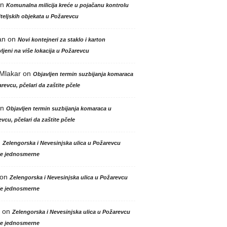
n
Komunalna milicija kreće u pojačanu kontrolu
teljskih objekata u Požarevcu
an
on
Novi kontejneri za staklo i karton
ljeni na više lokacija u Požarevcu
 Mlakar
on
Objavljen termin suzbijanja komaraca
revcu, pčelari da zaštite pčele
n
Objavljen termin suzbijanja komaraca u
vcu, pčelari da zaštite pčele
n
Zelengorska i Nevesinjska ulica u Požarevcu
le jednosmerne
on
Zelengorska i Nevesinjska ulica u Požarevcu
le jednosmerne
on
Zelengorska i Nevesinjska ulica u Požarevcu
le jednosmerne