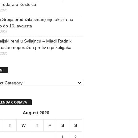
 rudara u Kostolcu
/2026
 Srbije produžila smanjenje akciza na
o do 16. avgusta
/2026
teljski remi u Svilajncu – Mladi Radnik
ostao neporažen protiv srpskoligaša
/2026
NI
I
LENDAR OBJAVA
August 2026
T
W
T
F
S
S
1
2