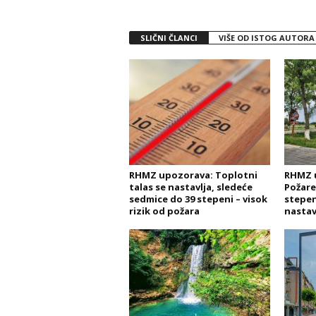
SLIČNI ČLANCI
VIŠE OD ISTOG AUTORA
RHMZ upozorava: Toplotni
RHMZ 
talas se nastavlja, sledeće
Požare
sedmice do 39 stepeni – visok
stepen
rizik od požara
nastav