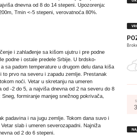
UR
najviša dnevna od 8 do 14 stepeni. Upozorenja:
 200m, Tmin <-5 stepeni, verovatnoća 80%.
VR
PO
Brok
čenje i zahlađenje sa kišom ujutru i pre podne
e podne i ostale predele Srbije. U brdsko-
 a sa padom temperature u drugom delu dana kiša
 i to prvo na severu i zapadu zemlje. Prestanak
tokom noći. Vetar u skretanju na umeren
 od -2 do 5, a najviša dnevna od 2 na severu do 8
: Sneg, formiranje manjeg snežnog pokrivača,
S
ak padavina i na jugu zemlje. Tokom dana suvo i
 Vetar slab i umeren severozapadni. Najniža
NA
nevna od 2 do 6 stepeni.