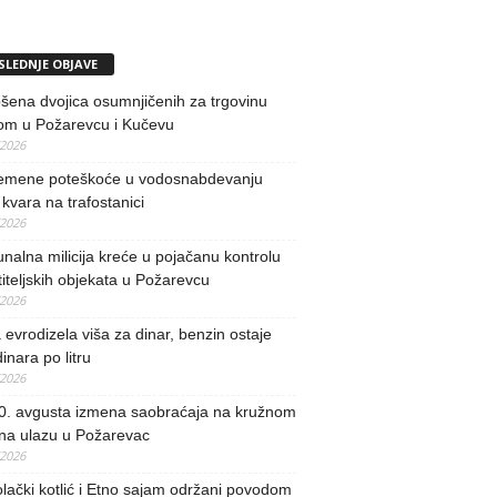
SLEDNJE OBJAVE
ena dvojica osumnjičenih za trgovinu
om u Požarevcu i Kučevu
/2026
remene poteškoće u vodosnabdevanju
kvara na trafostanici
/2026
alna milicija kreće u pojačanu kontrolu
iteljskih objekata u Požarevcu
/2026
evrodizela viša za dinar, benzin ostaje
inara po litru
/2026
0. avgusta izmena saobraćaja na kružnom
 na ulazu u Požarevac
/2026
lački kotlić i Etno sajam održani povodom