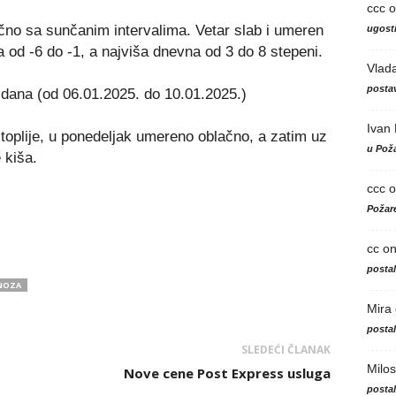
ccc
o
no sa sunčanim intervalima. Vetar slab i umeren
ugosti
 od -6 do -1, a najviša dnevna od 3 do 8 stepeni.
Vlad
postav
dana (od 06.01.2025. do 10.01.2025.)
Ivan
oplije, u ponedeljak umereno oblačno, a zatim uz
u Poža
 kiša.
ccc
o
Požare
cc
o
posta
NOZA
Mira
posta
SLEDEĆI ČLANAK
Milos
Nove cene Post Express usluga
posta