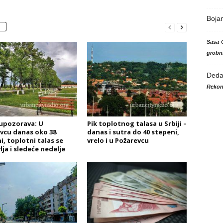
Boja
Sasa
grobni
Ded
Rekon
upozorava: U
Pik toplotnog talasa u Srbiji –
vcu danas oko 38
danas i sutra do 40 stepeni,
i, toplotni talas se
vrelo i u Požarevcu
lja i sledeće nedelje