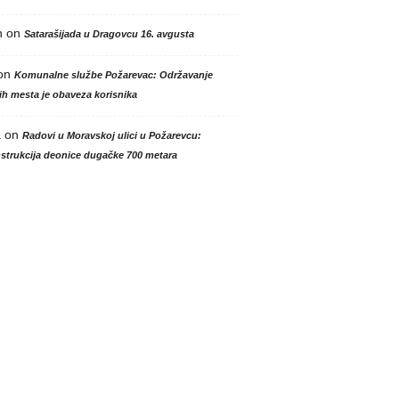
n
on
Satarašijada u Dragovcu 16. avgusta
on
Komunalne službe Požarevac: Održavanje
h mesta je obaveza korisnika
a
on
Radovi u Moravskoj ulici u Požarevcu:
strukcija deonice dugačke 700 metara