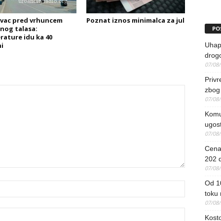
vac pred vrhuncem
Poznat iznos minimalca za jul
nog talasa:
PO
ature idu ka 40
i
Uhapš
drog
07/08
Priv
zbog 
07/08
Komun
ugost
07/08
Cena 
202 d
07/08
Od 1
toku
07/08
Kosto