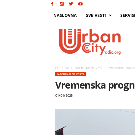
NASLOVNA
SVE VESTI
SERVIS
Urban
City
POČETNA
NACIONALNE VESTI
Vremenska progno
NACIONALNE VESTI
Vremenska progno
01/01/2025