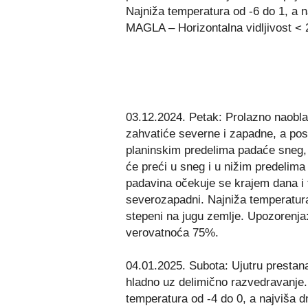
Najniža temperatura od -6 do 1, a 
MAGLA – Horizontalna vidljivost <
03.12.2024. Petak: Prolazno naobla
zahvatiće severne i zapadne, a posl
planinskim predelima padaće sneg,
će preći u sneg i u nižim predelima
padavina očekuje se krajem dana i 
severozapadni. Najniža temperatura
stepeni na jugu zemlje. Upozorenja
verovatnoća 75%.
04.01.2025. Subota: Ujutru prestan
hladno uz delimično razvedravanje.
temperatura od -4 do 0, a najviša d