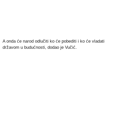
A onda će narod odlučiti ko će pobediti i ko će vladati
državom u budućnosti, dodao je Vučić.