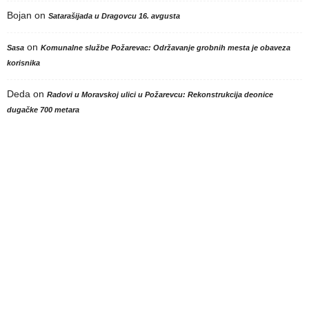
Bojan
on
Satarašijada u Dragovcu 16. avgusta
on
Sasa
Komunalne službe Požarevac: Održavanje grobnih mesta je obaveza
korisnika
Deda
on
Radovi u Moravskoj ulici u Požarevcu: Rekonstrukcija deonice
dugačke 700 metara