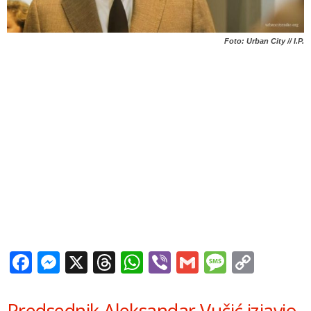
Foto: Urban City // I.P.
Facebook
Messenger
X
Threads
WhatsApp
Viber
Gmail
Messag
Copy
Link
Predsednik Aleksandar Vučić izjavio