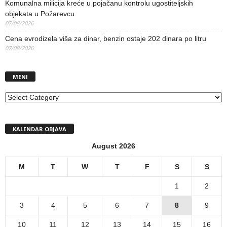
Komunalna milicija kreće u pojačanu kontrolu ugostiteljskih
objekata u Požarevcu
07/08/2026
Cena evrodizela viša za dinar, benzin ostaje 202 dinara po litru
07/08/2026
MENI
MENI
KALENDAR OBJAVA
August 2026
M
T
W
T
F
S
S
1
2
3
4
5
6
7
8
9
10
11
12
13
14
15
16