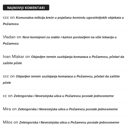
NAJNOVIJI KOMENTARI
ccc
on
Komunalna milicija kreće u pojačanu kontrolu ugostiteljskih objekata u
Požarevcu
Vladan
on
Novi kontejneri za staklo i karton postavljeni na više lokacija u
Požarevcu
Ivan Mlakar
on
Objavljen termin suzbijanja komaraca u Požarevcu, pčelari da
zaštite pčele
ccc
on
Objavljen termin suzbijanja komaraca u Požarevcu, pčelari da zaštite
pčele
cc
on
Zelengorska i Nevesinjska ulica u Požarevcu postale jednosmerne
Mira
on
Zelengorska i Nevesinjska ulica u Požarevcu postale jednosmerne
Milos
on
Zelengorska i Nevesinjska ulica u Požarevcu postale jednosmerne