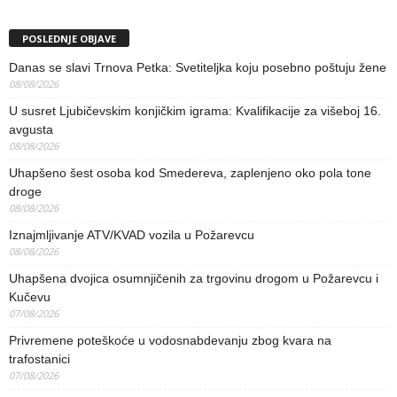
POSLEDNJE OBJAVE
Danas se slavi Trnova Petka: Svetiteljka koju posebno poštuju žene
08/08/2026
U susret Ljubičevskim konjičkim igrama: Kvalifikacije za višeboj 16.
avgusta
08/08/2026
Uhapšeno šest osoba kod Smedereva, zaplenjeno oko pola tone
droge
08/08/2026
Iznajmljivanje ATV/KVAD vozila u Požarevcu
08/08/2026
Uhapšena dvojica osumnjičenih za trgovinu drogom u Požarevcu i
Kučevu
07/08/2026
Privremene poteškoće u vodosnabdevanju zbog kvara na
trafostanici
07/08/2026