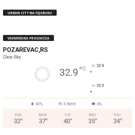
URBAN CITY NA FEJSBUKU
VREMENSKA PROGNOZA
POZAREVAC,RS
Clear Sky
32.9
°
C
32.9
°
32.9
°
40%
5.9kmh
4%
SUN
MON
TUE
WED
THU
32
°
37
°
40
°
35
°
34
°