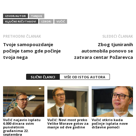
IZVOR/AUTOR
TANJUG
KLJUČNE REČI/TAGOVI
IZBORI
VUČIĆ
PRETHODNI ČLANAK
SLEDEĆI ČLANAK
Tvoje samopouzdanje
Zbog tjuniranih
počinje tamo gde počinje
automobila ponovo se
tvoja nega
zatvara centar Požarevca
SLIČNI ČLANCI
VIŠE OD ISTOG AUTORA
Vučić najavio isplatu
Vučić: Novi most preko
Vučić otkrio kada
6.000 dinara svim
Velike Morave gotov za
počinje isplata nove
punoletnim
manje od dve godine
državne pomoći
građanima 22.
septembra