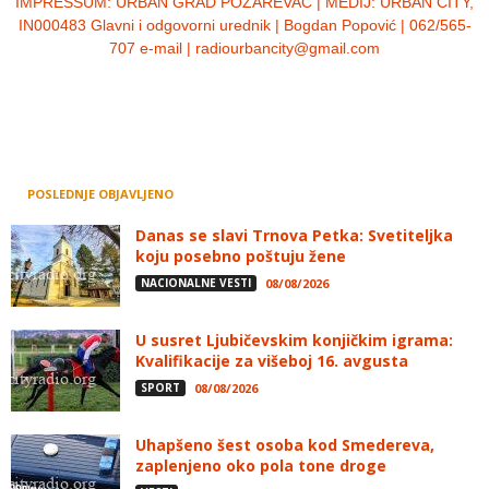
IMPRESSUM:
URBAN GRAD POŽAREVAC | MEDIJ: URBAN CITY,
IN000483 Glavni i odgovorni urednik | Bogdan Popović | 062/565-
707 e-mail | radiourbancity@gmail.com
POSLEDNJE OBJAVLJENO
Danas se slavi Trnova Petka: Svetiteljka
koju posebno poštuju žene
NACIONALNE VESTI
08/08/2026
U susret Ljubičevskim konjičkim igrama:
Kvalifikacije za višeboj 16. avgusta
SPORT
08/08/2026
Uhapšeno šest osoba kod Smedereva,
zaplenjeno oko pola tone droge