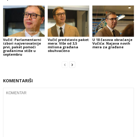
Vučić: Parlamentarni
Vučić predstavio paket
U 18 časova obraćanje
izbori najverovatnije
mera: Više od 3,5
Vučića: Najava novih
prvi, paket pomoći
miliona građana
mera za građane
građanima stiže u
obuhvaćeno
septembru
KOMENTARIŠI