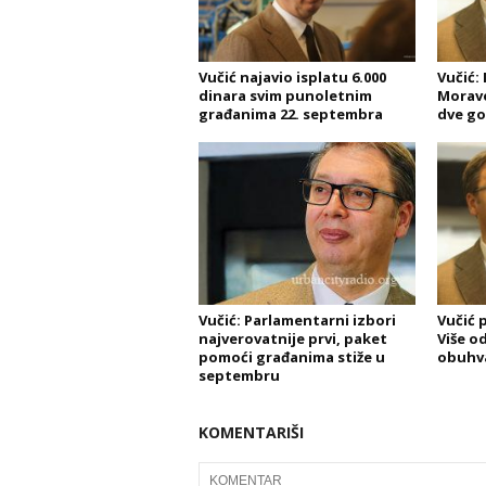
Vučić najavio isplatu 6.000
Vučić:
dinara svim punoletnim
Morave
građanima 22. septembra
dve go
Vučić: Parlamentarni izbori
Vučić 
najverovatnije prvi, paket
Više o
pomoći građanima stiže u
obuhv
septembru
KOMENTARIŠI