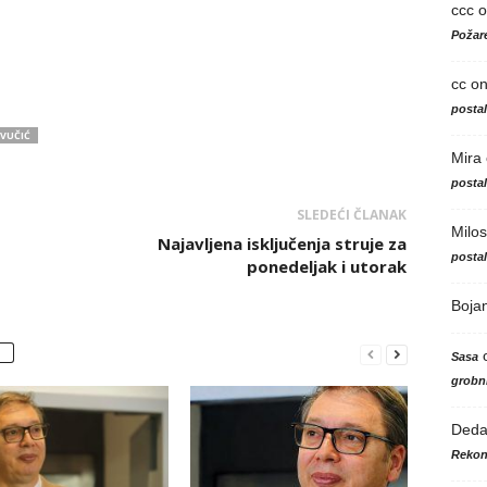
ccc
o
Požare
cc
o
posta
VUČIĆ
Mira
posta
SLEDEĆI ČLANAK
Milos
Najavljena isključenja struje za
posta
ponedeljak i utorak
Boja
Sasa
grobni
Ded
Rekon