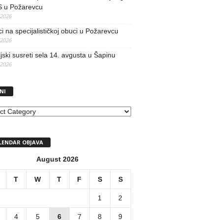
 u Požarevcu
/2026
ci na specijalističkoj obuci u Požarevcu
/2026
jski susreti sela 14. avgusta u Šapinu
/2026
NI
I
LENDAR OBJAVA
August 2026
T
W
T
F
S
S
1
2
4
5
6
7
8
9