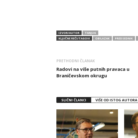
IZVOR/AUTOR
TANJUG
KLJUČNE REČI/TAGOVI
OBILAZAK
PREDSEDNIK
PRETHODNI ČLANAK
Radovi na više putnih pravaca u
Braničevskom okrugu
SLIČNI ČLANCI
VIŠE OD ISTOG AUTORA