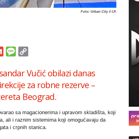
Foto: Urban City // I.P.
s
tsApp
iber
Gmail
Message
Copy
Link
sandar Vučić obilazi danas
irekcije za robne rezerve –
tereta Beograd.
varao sa magacionerima i upravom skladišta, koji
a, ali i raznim sistemima koji omogućavaju da
ta i crpnih stanica.