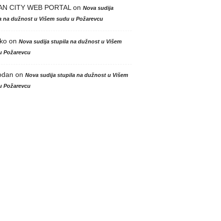
AN CITY WEB PORTAL
on
Nova sudija
la na dužnost u Višem sudu u Požarevcu
ko
on
Nova sudija stupila na dužnost u Višem
u Požarevcu
odan
on
Nova sudija stupila na dužnost u Višem
u Požarevcu