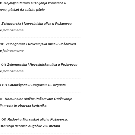
n
Objavljen termin suzbijanja komaraca u
vcu, pčelari da zaštite pčele
n
Zelengorska i Nevesinjska ulica u Požarevcu
le jednosmerne
on
Zelengorska i Nevesinjska ulica u Požarevcu
le jednosmerne
on
Zelengorska i Nevesinjska ulica u Požarevcu
le jednosmerne
n
on
Satarašijada u Dragovcu 16. avgusta
on
Komunalne službe Požarevac: Održavanje
h mesta je obaveza korisnika
a
on
Radovi u Moravskoj ulici u Požarevcu:
strukcija deonice dugačke 700 metara