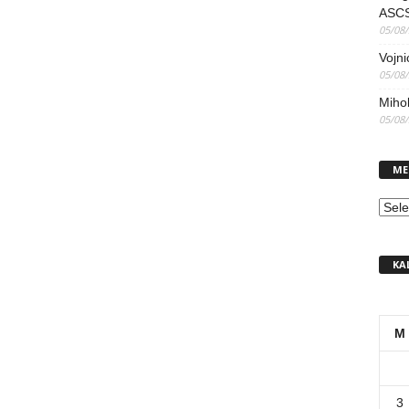
ASCS
05/08
Vojni
05/08
Mihol
05/08
ME
MEN
KA
M
3