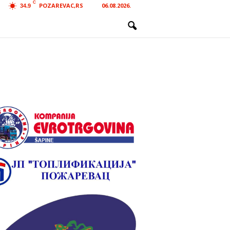
C
POZAREVAC,RS
06.08.2026.
34.9