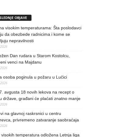
SLEDNJE OBJAVE
na visokim temperaturama: Šta poslodavci
ju da obezbede radnicima i kome se
vljuju nepravilnosti
/2026
ežen Dan rudara u Starom Kostolcu,
ženi venci na Majdanu
/2026
 osoba poginula u požaru u Lučici
/2026
. avgusta 18 novih lekova na recept o
u države, građani će plaćati znatno manje
/2026
i na glavnoj raskrsnici u centru
revca, privremeno zatvaranje saobraćaja
/2026
visokih temperatura odložena Letnja liga