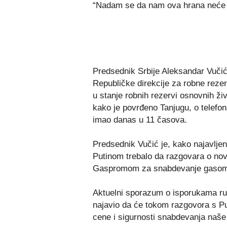
“Nadam se da nam ova hrana neće bi
Predsednik Srbije Aleksandar Vučić
Republičke direkcije za robne reze
u stanje robnih rezervi osnovnih ži
kako je povrđeno Tanjugu, o telef
imao danas u 11 časova.
Predsednik Vučić je, kako najavlj
Putinom trebalo da razgovara o nov
Gaspromom za snabdevanje gasom
Aktuelni sporazum o isporukama rus
najavio da će tokom razgovora s Pu
cene i sigurnosti snabdevanja naš