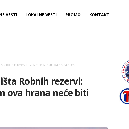
NE VESTI
LOKALNE VESTI
PROMO
KONTAKT
dišta Robnih rezervi: “Nadam se da nam ova hrana neće...
dišta Robnih rezervi:
 ova hrana neće biti