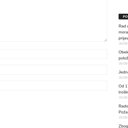
PO
Rad 
mora
prija
06/08
Obel
polo
06/08
Jedna
06/08
Od 17
trošk
05/08
Radov
Poža
05/08
Zbog 