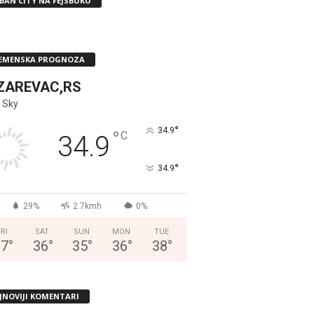
BAN CITY NA FEJSBUKU
EMENSKA PROGNOZA
ZAREVAC,RS
 Sky
°
34.9
°
C
34.9
°
34.9
29%
2.7kmh
0%
FRI
SAT
SUN
MON
TUE
37
°
36
°
35
°
36
°
38
°
JNOVIJI KOMENTARI