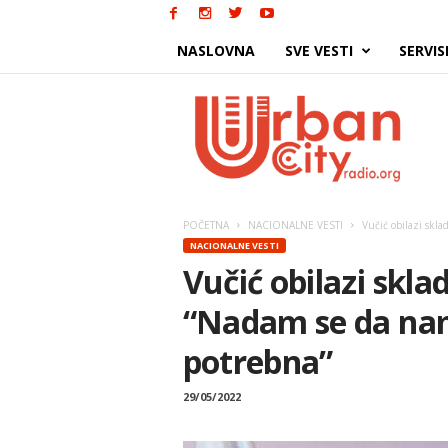
NASLOVNA
SVE VESTI
SERVIS
Urban
City
POČETNA
NACIONALNE VESTI
Vučić obilazi skla
NACIONALNE VESTI
Vučić obilazi skla
“Nadam se da nam
potrebna”
29/05/2022