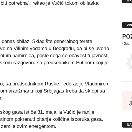
UR
ti potrebna”, rekao je Vučić tokom obilaska.
VR
PO
 danas obilazi Skladište generalnog tereta
Clear
rve na Vilinim vodama u Beogradu, da bi se uverio
votnih namirnica, posle čega će obavestiti javnost,
onskom razgovoru sa predsednikom Putinom koji je
eno, sa predsednikom Ruske Federacije Vladimirom
om aranžmanu koji Srbijagas treba da sklopi sa
.
kog gasa ističe 31. maja, a Vučić je ranije
tinom pokrenuti pitanja količina isporuka gasa,
NA
e zemlje ovim energentom.