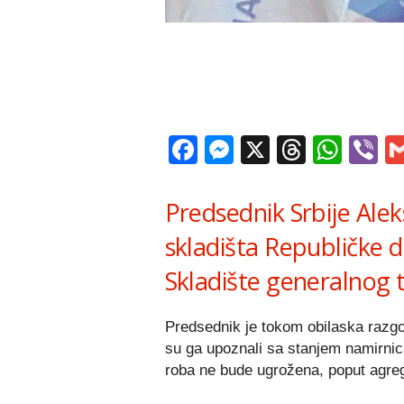
Facebook
Messenger
X
Thread
Wha
V
Predsednik Srbije Alek
skladišta Republičke d
Skladište generalnog 
Predsednik je tokom obilaska razgo
su ga upoznali sa stanjem namirnic
roba ne bude ugrožena, poput agrega