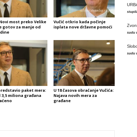
URB
stupi
 Novi most preko Velike
Vučić otkrio kada počinje
Zvon
 gotov za manje od
isplata nove državne pomoći
dine
sudu 
Slob
sudu 
predstavio paket mera:
U 18 časova obraćanje Vučića:
d 3,5 miliona građana
Najava novih mera za
aćeno
građane