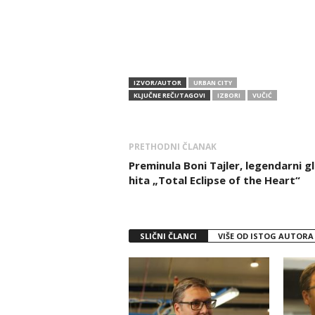
IZVOR/AUTOR
URBAN CITY
KLJUČNE REČI/TAGOVI
IZBORI
VUČIĆ
PRETHODNI ČLANAK
Preminula Boni Tajler, legendarni g
hita „Total Eclipse of the Heart“
SLIČNI ČLANCI
VIŠE OD ISTOG AUTORA