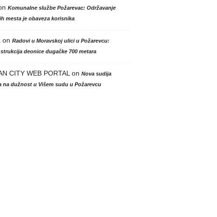
on
Komunalne službe Požarevac: Održavanje
h mesta je obaveza korisnika
a
on
Radovi u Moravskoj ulici u Požarevcu:
strukcija deonice dugačke 700 metara
AN CITY WEB PORTAL
on
Nova sudija
la na dužnost u Višem sudu u Požarevcu