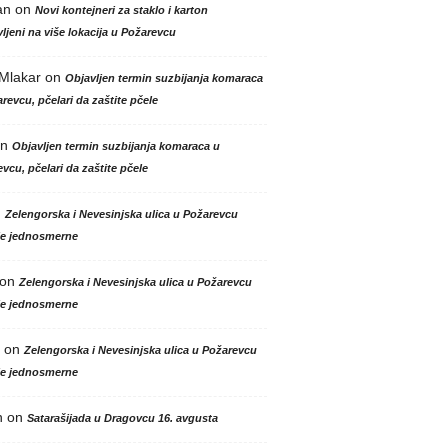
an
on
Novi kontejneri za staklo i karton
ljeni na više lokacija u Požarevcu
 Mlakar
on
Objavljen termin suzbijanja komaraca
revcu, pčelari da zaštite pčele
n
Objavljen termin suzbijanja komaraca u
vcu, pčelari da zaštite pčele
n
Zelengorska i Nevesinjska ulica u Požarevcu
le jednosmerne
on
Zelengorska i Nevesinjska ulica u Požarevcu
le jednosmerne
on
Zelengorska i Nevesinjska ulica u Požarevcu
le jednosmerne
n
on
Satarašijada u Dragovcu 16. avgusta