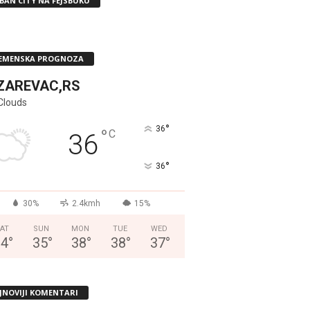
BAN CITY NA FEJSBUKU
EMENSKA PROGNOZA
ZAREVAC,RS
Clouds
°
36
°
C
36
°
36
30%
2.4kmh
15%
AT
SUN
MON
TUE
WED
34
°
35
°
38
°
38
°
37
°
JNOVIJI KOMENTARI