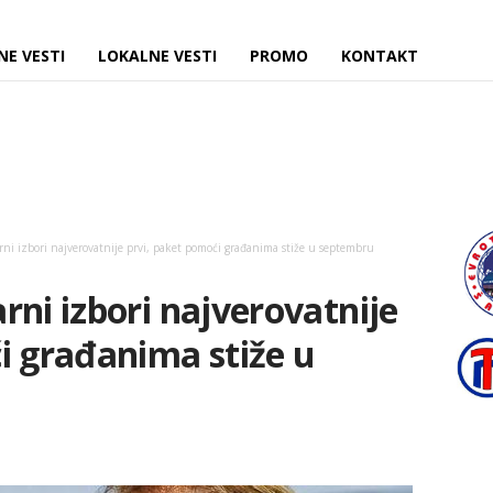
NE VESTI
LOKALNE VESTI
PROMO
KONTAKT
ni izbori najverovatnije prvi, paket pomoći građanima stiže u septembru
rni izbori najverovatnije
i građanima stiže u