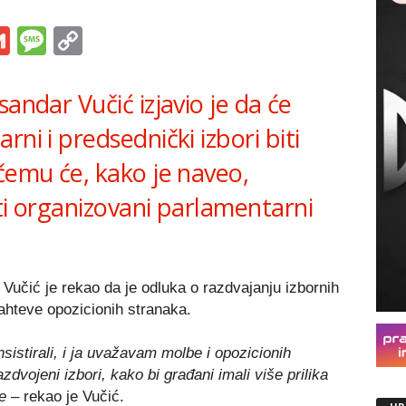
s
tsApp
iber
Gmail
Message
Copy
Link
andar Vučić izjavio je da će
ni i predsednički izbori biti
čemu će, kako je naveo,
ti organizovani parlamentarni
 Vučić je rekao da je odluka o razdvajanju izbornih
ahteve opozicionih stranaka.
insistirali, i ja uvažavam molbe i opozicionih
zdvojeni izbori, kako bi građani imali više prilika
e
– rekao je Vučić.