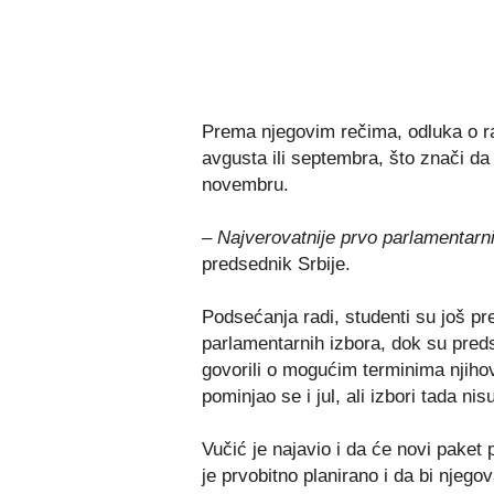
Prema njegovim rečima, odluka o r
avgusta ili septembra, što znači da
novembru.
– Najverovatnije prvo parlamentarni
predsednik Srbije.
Podsećanja radi, studenti su još pre
parlamentarnih izbora, dok su preds
govorili o mogućim terminima njih
pominjao se i jul, ali izbori tada nis
Vučić je najavio i da će novi paket 
je prvobitno planirano i da bi nje