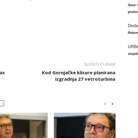
Sasa
grobni
Ded
Rekon
URB
stupi
SLEDEĆI ČLANAK
las
Kod Gornjačke klisure planirana
izgradnja 27 vetroturbina