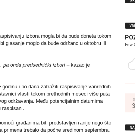
UR
VR
aspisivanju izbora mogla bi da bude doneta tokom
PO
 bi glasanje moglo da bude održano u oktobru ili
Few 
, pa onda predsednički izbori –
kazao je
 godinu i po dana zatražili raspisivanje vanrednih
tavnici vlasti tokom prethodnih meseci više puta
S
ovog održavanja. Među potencijalnim datumima
u raspisani.
pomoći građanima biti predstavljen ranije nego što
NA
gova primena trebalo da počne sredinom septembra.