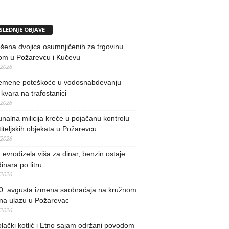
SLEDNJE OBJAVE
ena dvojica osumnjičenih za trgovinu
om u Požarevcu i Kučevu
/2026
remene poteškoće u vodosnabdevanju
kvara na trafostanici
/2026
alna milicija kreće u pojačanu kontrolu
iteljskih objekata u Požarevcu
/2026
evrodizela viša za dinar, benzin ostaje
inara po litru
/2026
0. avgusta izmena saobraćaja na kružnom
 na ulazu u Požarevac
/2026
lački kotlić i Etno sajam održani povodom