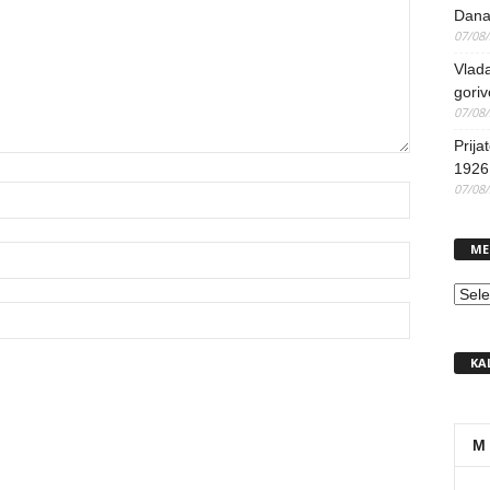
Dana
07/08
Vlada
goriv
07/08
Prija
1926 
07/08
ME
MEN
KA
M