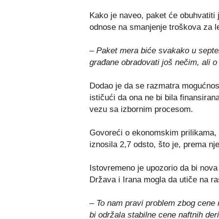
Kako je naveo, paket će obuhvatiti
odnose na smanjenje troškova za l
– Paket mera biće svakako u sept
građane obradovati još nečim, ali 
Dodao je da se razmatra mogućnost
ističući da ona ne bi bila finansira
vezu sa izbornim procesom.
Govoreći o ekonomskim prilikama, pr
iznosila 2,7 odsto, što je, prema n
Istovremeno je upozorio da bi nova
Država i Irana mogla da utiče na ras
– To nam pravi problem zbog cene n
bi održala stabilne cene naftnih der