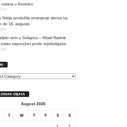
 rudara u Kostolcu
/2026
 Srbije produžila smanjenje akciza na
o do 16. avgusta
/2026
teljski remi u Svilajncu – Mladi Radnik
ostao neporažen protiv srpskoligaša
/2026
NI
I
LENDAR OBJAVA
August 2026
T
W
T
F
S
S
1
2