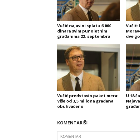
Vučić najavio isplatu 6.000
Vučić:
dinara svim punoletnim
Morave
građanima 22. septembra
dve go
Vučić predstavio paket mera:
U 18 č
Više od 3,5 miliona građana
Najava
obuhvaćeno
građa
KOMENTARIŠI