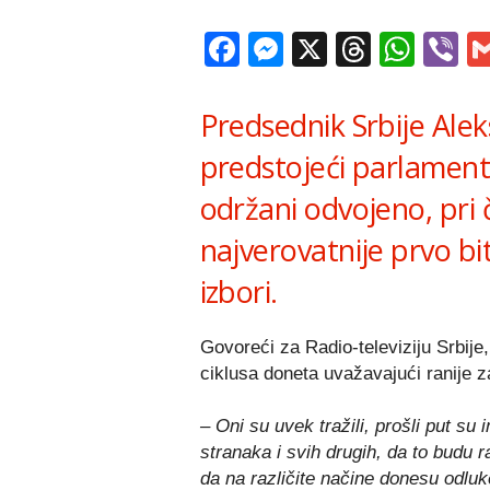
Facebook
Messenger
X
Thread
Wha
V
Predsednik Srbije Aleks
predstojeći parlamentar
održani odvojeno, pri 
najverovatnije prvo bi
izbori.
Govoreći za Radio-televiziju Srbije,
ciklusa doneta uvažavajući ranije z
– Oni su uvek tražili, prošli put su 
stranaka i svih drugih, da to budu ra
da na različite načine donesu odluk