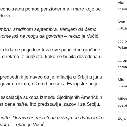
Vlad
 jednokratnu pomoć penzionerima i mere koje se
postav
ekove.
Ivan
u Poža
embru, sredinom septembra. Verujem da ćemo
o tome još ne mogu da govorim
– rekao je Vučić.
ccc
o
Požare
 dodatne pogodnosti za sve punoletne građane,
na direktno iz budžeta, kako ne bi bila dovođena u
cc
o
posta
edsednik je naveo da je inflacija u Srbiji u junu
Mira
jegovim rečima, niže od proseka Evropske unije.
posta
 eskalacija sukoba između Sjedinjenih Američkih
Milos
t cena nafte, što predstavlja izazov i za Srbiju.
posta
afte. Država će morati da izdvaja sredstva kako
Boja
ivata
– rekao je Vučić.