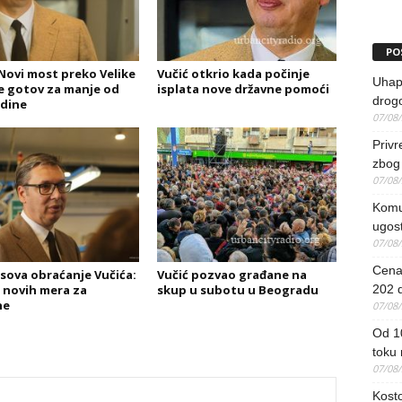
PO
 Novi most preko Velike
Vučić otkrio kada počinje
Uhapš
 gotov za manje od
isplata nove državne pomoći
drog
dine
07/08
Priv
zbog 
07/08
Komun
ugost
07/08
Cena 
asova obraćanje Vučića:
Vučić pozvao građane na
 novih mera za
skup u subotu u Beogradu
202 d
ne
07/08
Od 1
toku
07/08
Kosto