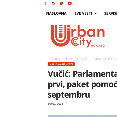
NASLOVNA
SVE VESTI
SERVIS
Urban
City
POČETNA
NACIONALNE VESTI
Vučić: Parlamentar
NACIONALNE VESTI
Vučić: Parlamenta
prvi, paket pomoć
septembru
09/07/2026