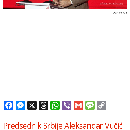
Foto: I.P.
Facebook
Messenger
X
Threads
WhatsApp
Viber
Gmail
Messag
Copy
Link
Predsednik Srbije Aleksandar Vučić