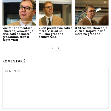
Vučić: Parlamentarni
Vučić predstavio paket
U 18 časova obraćanje
izbori najverovatnije
mera: Više od 3,5
Vučića: Najava novih
prvi, paket pomoći
miliona građana
mera za građane
građanima stiže u
obuhvaćeno
septembru
KOMENTARIŠI