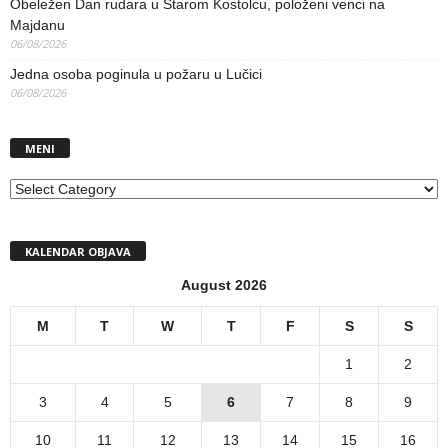
Obeležen Dan rudara u Starom Kostolcu, položeni venci na
Majdanu
06/08/2026
Jedna osoba poginula u požaru u Lučici
06/08/2026
MENI
MENI
KALENDAR OBJAVA
August 2026
M
T
W
T
F
S
S
1
2
3
4
5
6
7
8
9
10
11
12
13
14
15
16