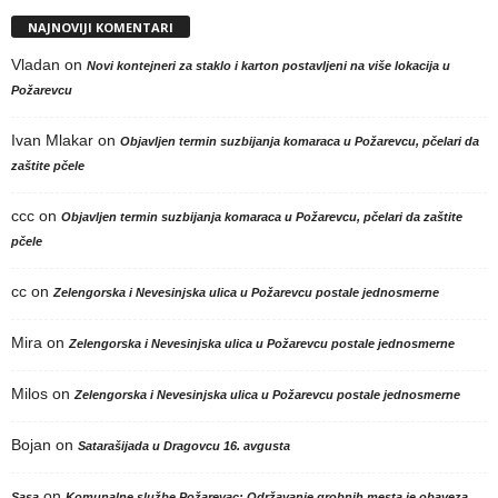
NAJNOVIJI KOMENTARI
Vladan
on
Novi kontejneri za staklo i karton postavljeni na više lokacija u
Požarevcu
Ivan Mlakar
on
Objavljen termin suzbijanja komaraca u Požarevcu, pčelari da
zaštite pčele
ccc
on
Objavljen termin suzbijanja komaraca u Požarevcu, pčelari da zaštite
pčele
cc
on
Zelengorska i Nevesinjska ulica u Požarevcu postale jednosmerne
Mira
on
Zelengorska i Nevesinjska ulica u Požarevcu postale jednosmerne
Milos
on
Zelengorska i Nevesinjska ulica u Požarevcu postale jednosmerne
Bojan
on
Satarašijada u Dragovcu 16. avgusta
on
Sasa
Komunalne službe Požarevac: Održavanje grobnih mesta je obaveza