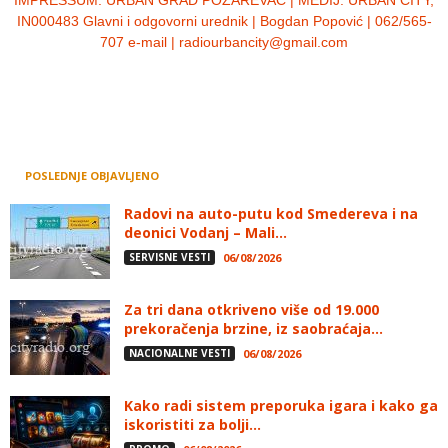
IN000483 Glavni i odgovorni urednik | Bogdan Popović | 062/565-
707 e-mail | radiourbancity@gmail.com
POSLEDNJE OBJAVLJENO
Radovi na auto-putu kod Smedereva i na
deonici Vodanj – Mali...
SERVISNE VESTI
06/08/2026
Za tri dana otkriveno više od 19.000
prekoračenja brzine, iz saobraćaja...
NACIONALNE VESTI
06/08/2026
Kako radi sistem preporuka igara i kako ga
iskoristiti za bolji...