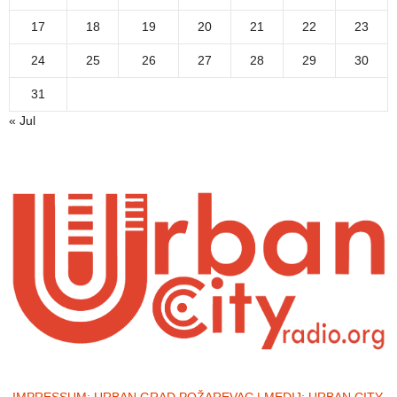
17
18
19
20
21
22
23
24
25
26
27
28
29
30
31
« Jul
IMPRESSUM:
URBAN GRAD POŽAREVAC | MEDIJ: URBAN CITY,