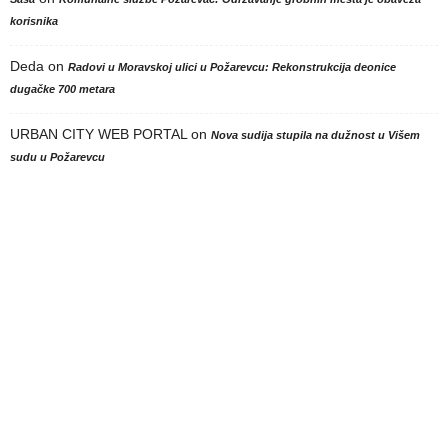
korisnika
Deda
on
Radovi u Moravskoj ulici u Požarevcu: Rekonstrukcija deonice
dugačke 700 metara
URBAN CITY WEB PORTAL
on
Nova sudija stupila na dužnost u Višem
sudu u Požarevcu