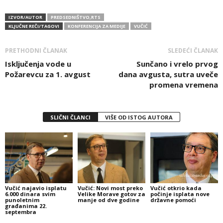
IZVOR/AUTOR
PREDSEDNIŠTVO,RTS
KLJUČNE REČI/TAGOVI
KONFERENCIJA ZA MEDIJE
VUČIĆ
PRETHODNI ČLANAK
SLEDEĆI ČLANAK
Isključenja vode u
Sunčano i vrelo prvog
Požarevcu za 1. avgust
dana avgusta, sutra uveče
promena vremena
SLIČNI ČLANCI
VIŠE OD ISTOG AUTORA
Vučić najavio isplatu
Vučić: Novi most preko
Vučić otkrio kada
6.000 dinara svim
Velike Morave gotov za
počinje isplata nove
punoletnim
manje od dve godine
državne pomoći
građanima 22.
septembra