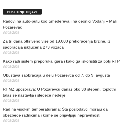
POSLEDNJE OBJAVE
Radovi na auto-putu kod Smedereva i na deonici Vodanj – Mali
Požarevac
06/08/2026
Za tri dana otkriveno više od 19.000 prekoračenja brzine, iz
saobraćaja isključena 273 vozača
06/08/2026
Kako radi sistem preporuka igara i kako ga iskoristiti za bolji RTP
06/08/2026
Obustava saobraćaja u delu Požarevca od 7. do 9. avgusta
06/08/2026
RHMZ upozorava: U Požarevcu danas oko 38 stepeni, toplotni
talas se nastavlja i sledeće nedelje
06/08/2026
Rad na visokim temperaturama: Šta poslodavci moraju da
obezbede radnicima i kome se prijavljuju nepravilnosti
06/08/2026