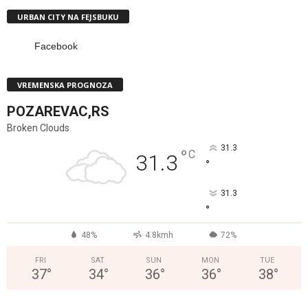
URBAN CITY NA FEJSBUKU
Facebook
VREMENSKA PROGNOZA
POZAREVAC,RS
Broken Clouds
31.3
°
C
31.3
°
31.3
°
48%
4.8kmh
72%
FRI
SAT
SUN
MON
TUE
37
°
34
°
36
°
36
°
38
°