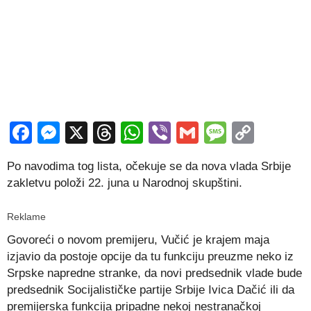
Facebook
Messenger
X
Threads
WhatsApp
Viber
Gmail
Messag
Copy
Link
Po navodima tog lista, očekuje se da nova vlada Srbije
zakletvu položi 22. juna u Narodnoj skupštini.
Reklame
Govoreći o novom premijeru, Vučić je krajem maja
izjavio da postoje opcije da tu funkciju preuzme neko iz
Srpske napredne stranke, da novi predsednik vlade bude
predsednik Socijalističke partije Srbije Ivica Dačić ili da
premijerska funkcija pripadne nekoj nestranačkoj