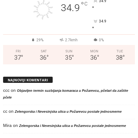
34.9
°
C
34.9
°
34.9
°
29%
2.7kmh
0%
FRI
SAT
SUN
MON
TUE
37
°
36
°
35
°
36
°
38
°
NAJNOVIJI KOMENTARI
ccc
on
Objavljen termin suzbijanja komaraca u Požarevcu, pčelari da zaštite
pčele
cc
on
Zelengorska i Nevesinjska ulica u Požarevcu postale jednosmerne
Mira
on
Zelengorska i Nevesinjska ulica u Požarevcu postale jednosmerne