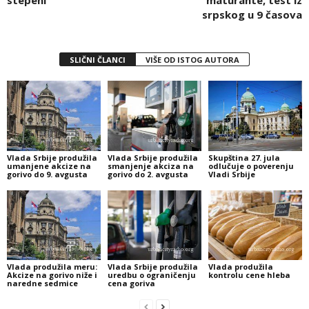
stepeni
maturante, test iz
srpskog u 9 časova
SLIČNI ČLANCI
VIŠE OD ISTOG AUTORA
Vlada Srbije produžila
Vlada Srbije produžila
Skupština 27. jula
umanjene akcize na
smanjenje akciza na
odlučuje o poverenju
gorivo do 9. avgusta
gorivo do 2. avgusta
Vladi Srbije
Vlada produžila meru:
Vlada Srbije produžila
Vlada produžila
Akcize na gorivo niže i
uredbu o ograničenju
kontrolu cene hleba
naredne sedmice
cena goriva