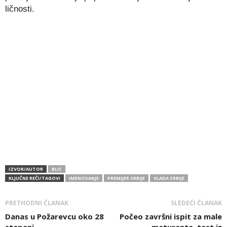
ličnosti.
IZVOR/AUTOR
BLIC
KLJUČNE REČI/TAGOVI
IMENOVANJE
PREMIJER SRBIJE
VLADA SRBIJE
PRETHODNI ČLANAK
SLEDEĆI ČLANAK
Danas u Požarevcu oko 28
Počeo završni ispit za male