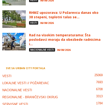
VESTI
06/08/2026
RHMZ upozorava: U Požarevcu danas oko
38 stepeni, toplotni talas se...
VESTI
06/08/2026
Rad na visokim temperaturama: Šta
poslodavci moraju da obezbede radnicima
i...
NACIONALNE VESTI
06/08/2026
SVE SA URBAN CITY PORTALA
25069
VESTI
7693
LOKALNE VESTI // POŽAREVAC
6708
NACIONALNE VESTI
3313
REGIONALNE - BRANIČEVSKI OKRUG
1784
SERVISNE VESTI