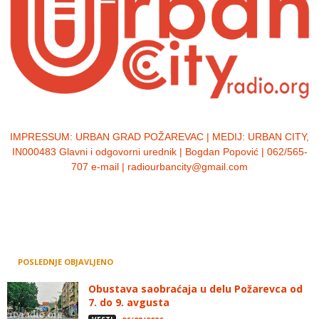
IMPRESSUM:
URBAN GRAD POŽAREVAC | MEDIJ: URBAN CITY,
IN000483 Glavni i odgovorni urednik | Bogdan Popović | 062/565-
707 e-mail | radiourbancity@gmail.com
POSLEDNJE OBJAVLJENO
Obustava saobraćaja u delu Požarevca od
7. do 9. avgusta