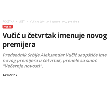
POČETNA
VESTI
Vučić u četvrtak imenuje novog premijera
VESTI
Vučić u četvrtak imenuje novog
premijera
Predsednik Srbije Aleksandar Vučić saopštiće ime
novog premijera u četvrtak, prenele su sinoć
"Večernje novosti".
14/06/2017