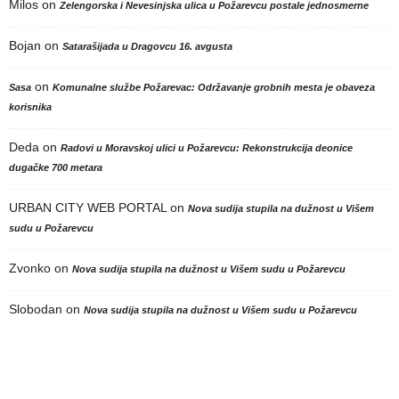
Milos
on
Zelengorska i Nevesinjska ulica u Požarevcu postale jednosmerne
Bojan
on
Satarašijada u Dragovcu 16. avgusta
on
Sasa
Komunalne službe Požarevac: Održavanje grobnih mesta je obaveza
korisnika
Deda
on
Radovi u Moravskoj ulici u Požarevcu: Rekonstrukcija deonice
dugačke 700 metara
URBAN CITY WEB PORTAL
on
Nova sudija stupila na dužnost u Višem
sudu u Požarevcu
Zvonko
on
Nova sudija stupila na dužnost u Višem sudu u Požarevcu
Slobodan
on
Nova sudija stupila na dužnost u Višem sudu u Požarevcu