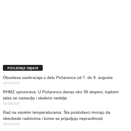
POSLEDNJE OBJAVE
Obustava saobraćaja u delu Požarevca od 7. do 9. avgusta
06/08/2026
RHMZ upozorava: U Požarevcu danas oko 38 stepeni, toplotni
talas se nastavlja i sledeće nedelje
06/08/2026
Rad na visokim temperaturama: Šta poslodavci moraju da
obezbede radnicima i kome se prijavljuju nepravilnosti
06/08/2026