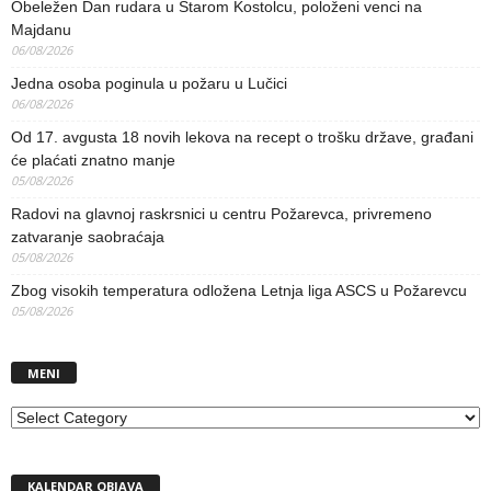
Obeležen Dan rudara u Starom Kostolcu, položeni venci na
Majdanu
06/08/2026
Jedna osoba poginula u požaru u Lučici
06/08/2026
Od 17. avgusta 18 novih lekova na recept o trošku države, građani
će plaćati znatno manje
05/08/2026
Radovi na glavnoj raskrsnici u centru Požarevca, privremeno
zatvaranje saobraćaja
05/08/2026
Zbog visokih temperatura odložena Letnja liga ASCS u Požarevcu
05/08/2026
MENI
MENI
KALENDAR OBJAVA