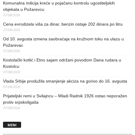
Komunalna milicija kreće u pojačanu kontrolu ugostiteljskih
objekata u Požarevcu
07/08/2026
Cena evrodizela viša za dinar, benzin ostaje 202 dinara po litru
07/08/2026
Od 10. avgusta izmena saobraćaja na kružnom toku na ulazu u
Požarevac
07/08/2026
Kostolački kotlić i Etno sajam održani povodom Dana rudara u
Kostolcu
07/08/2026
Vlada Srbije produžila smanjenje akciza na gorivo do 16. avgusta
07/08/2026
Prijateljski remi u Svilajncu – Mladi Radnik 1926 ostao neporažen
protiv srpskoligaša
07/08/2026
MENI