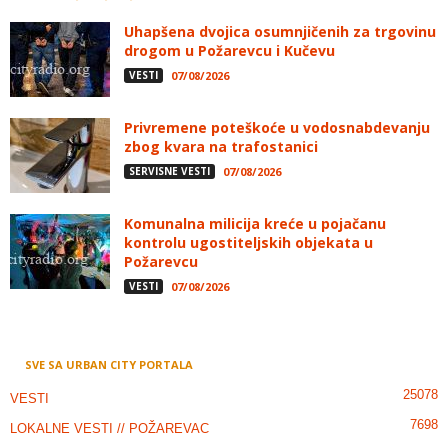
Uhapšena dvojica osumnjičenih za trgovinu
drogom u Požarevcu i Kučevu
VESTI
07/08/2026
Privremene poteškoće u vodosnabdevanju
zbog kvara na trafostanici
SERVISNE VESTI
07/08/2026
Komunalna milicija kreće u pojačanu
kontrolu ugostiteljskih objekata u
Požarevcu
VESTI
07/08/2026
SVE SA URBAN CITY PORTALA
25078
VESTI
7698
LOKALNE VESTI // POŽAREVAC