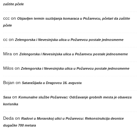
zaštite pčele
ccc
on
Objavljen termin suzbijanja komaraca u Požarevcu, pčelari da zaštite
pčele
cc
on
Zelengorska i Nevesinjska ulica u Požarevcu postale jednosmerne
Mira
on
Zelengorska i Nevesinjska ulica u Požarevcu postale jednosmerne
Milos
on
Zelengorska i Nevesinjska ulica u Požarevcu postale jednosmerne
Bojan
on
Satarašijada u Dragovcu 16. avgusta
on
Sasa
Komunalne službe Požarevac: Održavanje grobnih mesta je obaveza
korisnika
Deda
on
Radovi u Moravskoj ulici u Požarevcu: Rekonstrukcija deonice
dugačke 700 metara