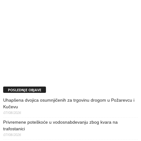
POSLEDNJE OBJAVE
Uhapšena dvojica osumnjičenih za trgovinu drogom u Požarevcu i
Kučevu
07/08/2026
Privremene poteškoće u vodosnabdevanju zbog kvara na
trafostanici
07/08/2026