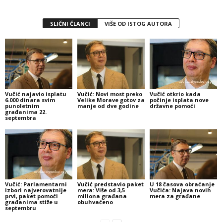
SLIČNI ČLANCI
VIŠE OD ISTOG AUTORA
Vučić najavio isplatu
Vučić: Novi most preko
Vučić otkrio kada
6.000 dinara svim
Velike Morave gotov za
počinje isplata nove
punoletnim
manje od dve godine
državne pomoći
građanima 22.
septembra
Vučić: Parlamentarni
Vučić predstavio paket
U 18 časova obraćanje
izbori najverovatnije
mera: Više od 3,5
Vučića: Najava novih
prvi, paket pomoći
miliona građana
mera za građane
građanima stiže u
obuhvaćeno
septembru