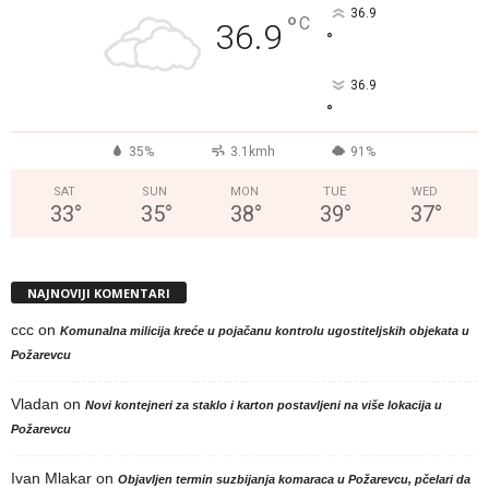
36.9
°
C
36.9
°
36.9
°
35%
3.1kmh
91%
SAT
SUN
MON
TUE
WED
33
°
35
°
38
°
39
°
37
°
NAJNOVIJI KOMENTARI
ccc
on
Komunalna milicija kreće u pojačanu kontrolu ugostiteljskih objekata u
Požarevcu
Vladan
on
Novi kontejneri za staklo i karton postavljeni na više lokacija u
Požarevcu
Ivan Mlakar
on
Objavljen termin suzbijanja komaraca u Požarevcu, pčelari da