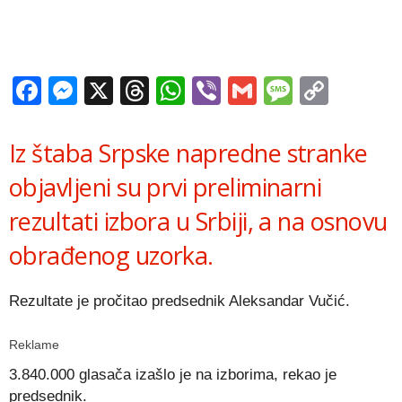
Facebook
Messenger
X
Threads
WhatsApp
Viber
Gmail
Messag
Copy
Link
Iz štaba Srpske napredne stranke
objavljeni su prvi preliminarni
rezultati izbora u Srbiji, a na osnovu
obrađenog uzorka.
Rezultate je pročitao predsednik Aleksandar Vučić.
Reklame
3.840.000 glasača izašlo je na izborima, rekao je
predsednik.