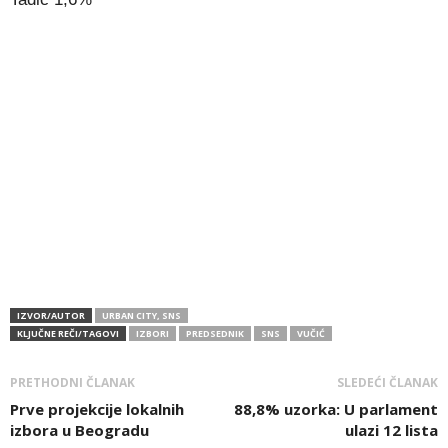
IZVOR/AUTOR
URBAN CITY, SNS
KLJUČNE REČI/TAGOVI
IZBORI
PREDSEDNIK
SNS
VUČIĆ
PRETHODNI ČLANAK
SLEDEĆI ČLANAK
Prve projekcije lokalnih
88,8% uzorka: U parlament
izbora u Beogradu
ulazi 12 lista