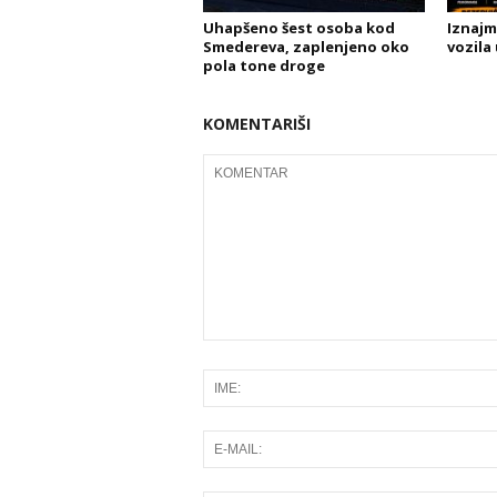
Uhapšeno šest osoba kod
Iznajm
Smedereva, zaplenjeno oko
vozila
pola tone droge
KOMENTARIŠI