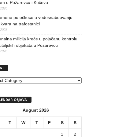
om u Požarevcu i Kučevu
/2026
remene poteškoće u vodosnabdevanju
kvara na trafostanici
/2026
alna milicija kreće u pojačanu kontrolu
iteljskih objekata u Požarevcu
/2026
NI
I
LENDAR OBJAVA
August 2026
T
W
T
F
S
S
1
2