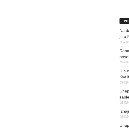
PO
Na da
je u 
08/08
Danas
pose
08/08
U sus
Kvali
08/08
Uhap
zaple
08/08
Iznaj
08/08
Uhapš