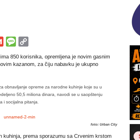
s
tsApp
iber
Gmail
Message
Copy
Link
 ima 850 korisnika, opremljena je novim gasnim
novim kazanom, za čiju nabavku je ukupno
 za obnavljanje opreme za narodne kuhinje koje su u
edeljeno 50,5 miliona dinara, navodi se u saopštenju
 i socijalna pitanja.
foto: Urban City
ih kuhinja, prema sporazumu sa Crvenim krstom