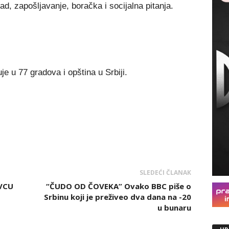
rad, zapošljavanje, boračka i socijalna pitanja.
e u 77 gradova i opština u Srbiji.
SLEDEĆI ČLANAK
VCU
“ČUDO OD ČOVEKA” Ovako BBC piše o
Srbinu koji je preživeo dva dana na -20
u bunaru