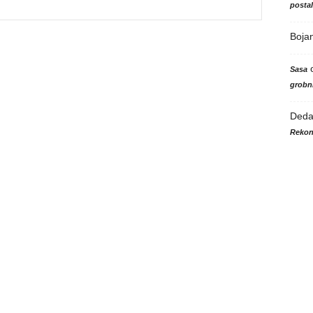
posta
Boja
Sasa
grobni
Ded
Rekon