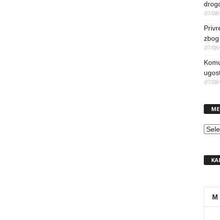
drog
07/08
Priv
zbog 
07/08
Komun
ugost
07/08
ME
MEN
KA
M