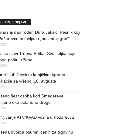
SLEDNJE OBJAVE
našnji dan rođen Đura Jakšić: Pesnik koji
Požarevcu ostavljao i „poslednji groš“
/2026
 se slavi Trnova Petka: Svetiteljka koju
bno poštuju žene
/2026
ret Ljubičevskim konjičkim igrama:
fikacije za višeboj 16. avgusta
/2026
šeno šest osoba kod Smedereva,
njeno oko pola tone droge
/2026
mljivanje ATV/KVAD vozila u Požarevcu
/2026
ena dvojica osumnjičenih za trgovinu