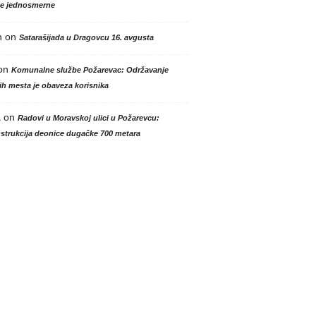
le jednosmerne
n
on
Satarašijada u Dragovcu 16. avgusta
on
Komunalne službe Požarevac: Održavanje
h mesta je obaveza korisnika
a
on
Radovi u Moravskoj ulici u Požarevcu:
strukcija deonice dugačke 700 metara