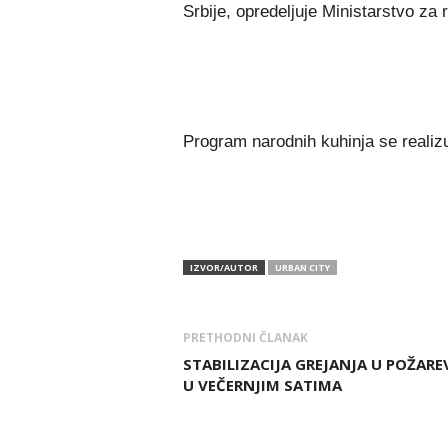
Srbije, opredeljuje Ministarstvo za 
Program narodnih kuhinja se realizuj
IZVOR/AUTOR
URBAN CITY
PRETHODNI ČLANAK
STABILIZACIJA GREJANJA U POŽARE
U VEČERNJIM SATIMA