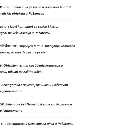
n
Komunalna milicija kreće u pojačanu kontrolu
teljskih objekata u Požarevcu
an
on
Novi kontejneri za staklo i karton
ljeni na više lokacija u Požarevcu
 Mlakar
on
Objavljen termin suzbijanja komaraca
revcu, pčelari da zaštite pčele
n
Objavljen termin suzbijanja komaraca u
vcu, pčelari da zaštite pčele
n
Zelengorska i Nevesinjska ulica u Požarevcu
le jednosmerne
on
Zelengorska i Nevesinjska ulica u Požarevcu
le jednosmerne
on
Zelengorska i Nevesinjska ulica u Požarevcu