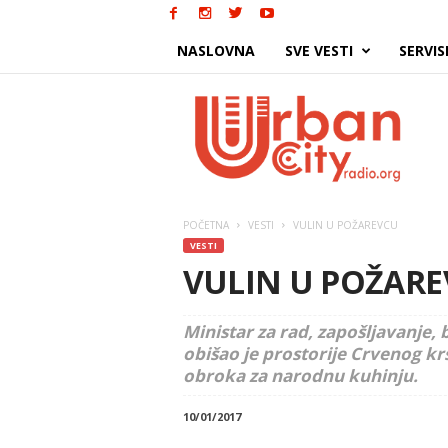
NASLOVNA
SVE VESTI
SERVIS
Urban
City
POČETNA
VESTI
VULIN U POŽAREVCU
VESTI
VULIN U POŽAR
Ministar za rad, zapošljavanje, 
obišao je prostorije Crvenog kr
obroka za narodnu kuhinju.
10/01/2017