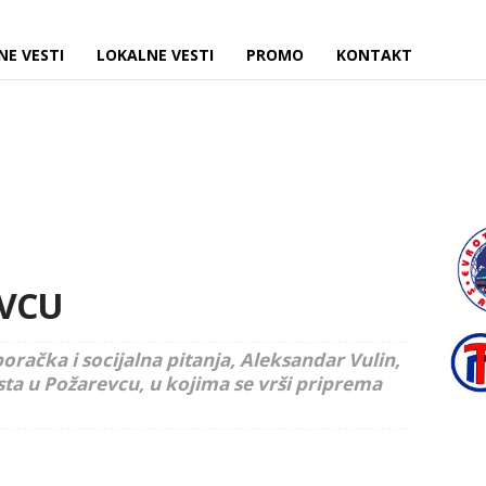
NE VESTI
LOKALNE VESTI
PROMO
KONTAKT
EVCU
boračka i socijalna pitanja, Aleksandar Vulin,
sta u Požarevcu, u kojima se vrši priprema