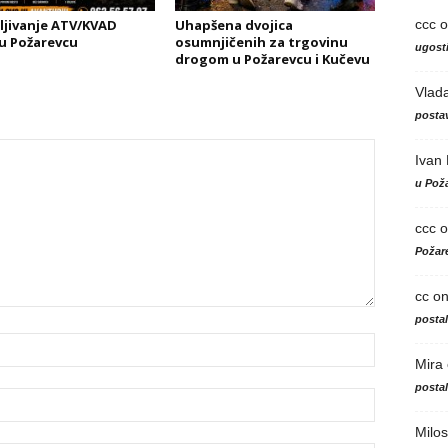
ccc
o
ljivanje ATV/KVAD
Uhapšena dvojica
 u Požarevcu
osumnjičenih za trgovinu
ugosti
drogom u Požarevcu i Kučevu
Vlad
postav
Ivan
u Poža
ccc
o
Požare
cc
o
posta
Mira
posta
Milos