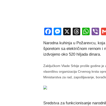
Facebook
Messenger
X
Thread
Wha
V
Narodna kuhinja u Požarevcu, koja
šporetom sa električnom rernom i 
izdvojeno oko 520 hiljada dinara.
Zaključkom Vlade Srbije prošle godine je
vlasništvu organizacija Crvenog krsta opr
Ministarstva za rad, zapošljavanje, boračka
Sredstva za funkcionisanje narodn