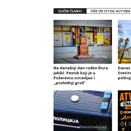
SLIČNI ČLANCI
VIŠE OD ISTOG AUTORA
Na današnji dan rođen Đura
Danas 
Jakšić: Pesnik koji je u
Svetit
Požarevcu ostavljao i
poštuj
„poslednji groš“