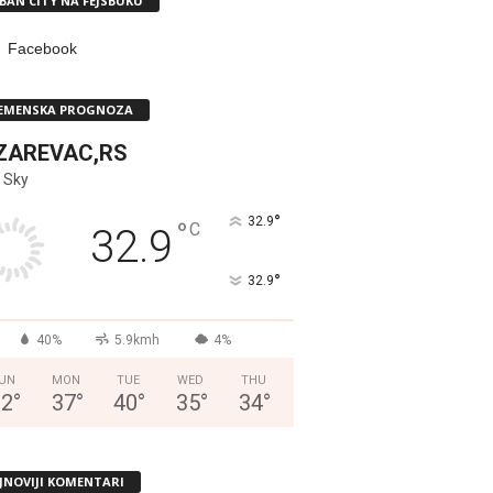
BAN CITY NA FEJSBUKU
Facebook
EMENSKA PROGNOZA
ZAREVAC,RS
 Sky
°
32.9
°
C
32.9
°
32.9
40%
5.9kmh
4%
UN
MON
TUE
WED
THU
32
°
37
°
40
°
35
°
34
°
JNOVIJI KOMENTARI