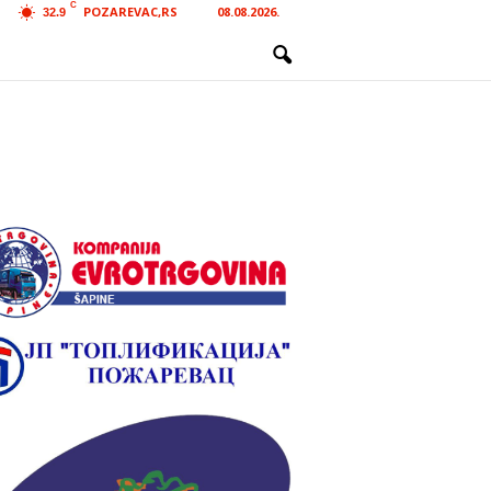
C
POZAREVAC,RS
08.08.2026.
32.9