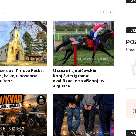
UR
VR
PO
Clear
se slavi Trnova Petka:
U susret Ljubičevskim
eljka koju posebno
konjičkim igrama:
u žene
Kvalifikacije za višeboj 16.
avgusta
S
NA