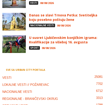
VESTI
08/08/2026
Danas se slavi Trnova Petka: Svetiteljka
koju posebno poštuju žene
NACIONALNE VESTI
08/08/2026
U susret Ljubičevskim konjičkim igrama:
Kvalifikacije za višeboj 16. avgusta
SPORT
08/08/2026
SVE SA URBAN CITY PORTALA
25081
VESTI
7702
LOKALNE VESTI // POŽAREVAC
6712
NACIONALNE VESTI
3313
REGIONALNE - BRANIČEVSKI OKRUG
1788