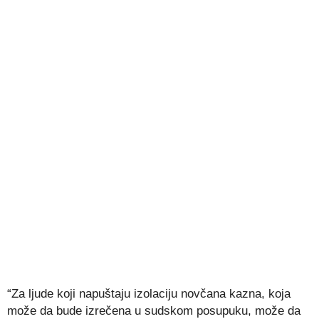
“Za ljude koji napuštaju izolaciju novčana kazna, koja
može da bude izrečena u sudskom posupuku, može da