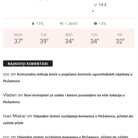
19.3
°
73%
1.2kmh
14%
MON
TUE
WED
THU
FRI
37
°
39
°
34
°
34
°
32
°
NAJNOVIJI KOMENTARI
ccc
on
Komunalna milicija kreće u pojačanu kontrolu ugostiteljskih objekata u
Požarevcu
Vladan
on
Novi kontejneri za staklo i karton postavljeni na više lokacija u
Požarevcu
Ivan Mlakar
on
Objavljen termin suzbijanja komaraca u Požarevcu, pčelari da
zaštite pčele
ccc
on
Objavljen termin suzbijanja komaraca u Požarevcu, pčelari da zaštite