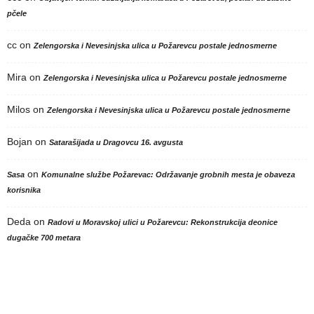
pčele
cc
on
Zelengorska i Nevesinjska ulica u Požarevcu postale jednosmerne
Mira
on
Zelengorska i Nevesinjska ulica u Požarevcu postale jednosmerne
Milos
on
Zelengorska i Nevesinjska ulica u Požarevcu postale jednosmerne
Bojan
on
Satarašijada u Dragovcu 16. avgusta
on
Sasa
Komunalne službe Požarevac: Održavanje grobnih mesta je obaveza
korisnika
Deda
on
Radovi u Moravskoj ulici u Požarevcu: Rekonstrukcija deonice
dugačke 700 metara