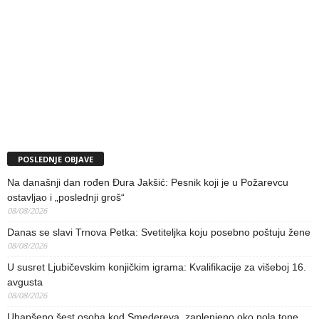
POSLEDNJE OBJAVE
Na današnji dan rođen Đura Jakšić: Pesnik koji je u Požarevcu
ostavljao i „poslednji groš“
08/08/2026
Danas se slavi Trnova Petka: Svetiteljka koju posebno poštuju žene
08/08/2026
U susret Ljubičevskim konjičkim igrama: Kvalifikacije za višeboj 16.
avgusta
08/08/2026
Uhapšeno šest osoba kod Smedereva, zaplenjeno oko pola tone