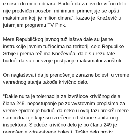
iznosi i do milion dinara. Budući da za ovo krivično delo
nije predviđen posebni minimum, primenjuje se opšti
maksimum koji je milion dinara”, kazao je Knežević u
jutarnjem programu TV Pink.
Mere Republičkog javnog tužilaštva dale su jasne
instrukcije javnim tužiocima na teritoriji cele Republike
Srbije i prema rečima Kneževića, dale su rezultate
budući da su oni svoje postpanje maksimalni zaoštrili.
On naglašava i da je prenošenje zarazne bolesti u vreme
vanrednog stanja takođe krivično delo.
“Dakle nulta je tolernacija za izvršioce krivičnog dela
člana 248, nepostupanje po zdravstevnim propisima za
vreme epidemije budući da neko u ovoj fazi prekrši mere
samoizloacije koje su izrečene od strane sanitarnog
inspektora. Sledeće krivično delo je po članu 249 je
prenošenje zdravstvene bolesti. Teško delo protiv