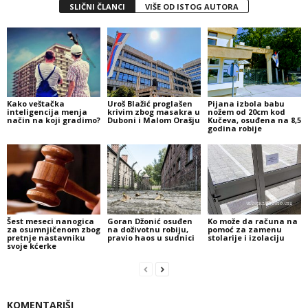
SLIČNI ČLANCI
VIŠE OD ISTOG AUTORA
Kako veštačka
Uroš Blažić proglašen
Pijana izbola babu
inteligencija menja
krivim zbog masakra u
nožem od 20cm kod
način na koji gradimo?
Duboni i Malom Orašju
Kučeva, osuđena na 8,5
godina robije
Šest meseci nanogica
Goran Džonić osuđen
Ko može da računa na
za osumnjičenom zbog
na doživotnu robiju,
pomoć za zamenu
pretnje nastavniku
pravio haos u sudnici
stolarije i izolaciju
svoje kćerke
KOMENTARIŠI