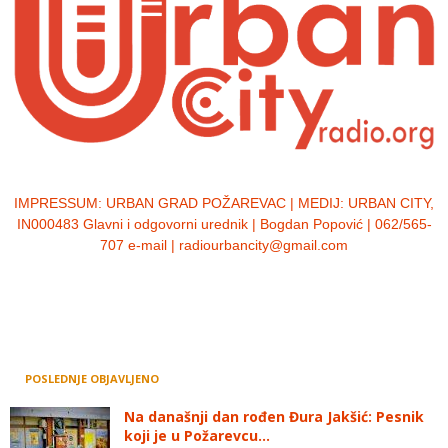
IMPRESSUM:
URBAN GRAD POŽAREVAC | MEDIJ: URBAN CITY,
IN000483 Glavni i odgovorni urednik | Bogdan Popović | 062/565-
707 e-mail | radiourbancity@gmail.com
POSLEDNJE OBJAVLJENO
Na današnji dan rođen Đura Jakšić: Pesnik
koji je u Požarevcu...