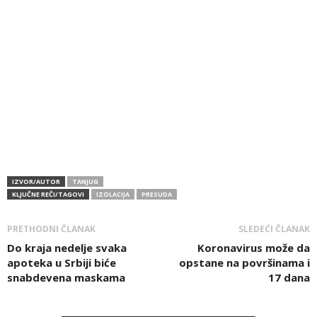
IZVOR/AUTOR
TANJUG
KLJUČNE REČI/TAGOVI
IZOLACIJA
PRESUDA
PRETHODNI ČLANAK
SLEDEĆI ČLANAK
Do kraja nedelje svaka
Koronavirus može da
apoteka u Srbiji biće
opstane na površinama i
snabdevena maskama
17 dana