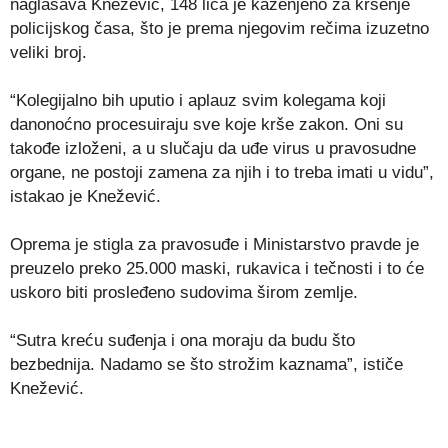
naglašava Knežević, 148 lica je kaženjeno za kršenje
policijskog časa, što je prema njegovim rečima izuzetno
veliki broj.
“Kolegijalno bih uputio i aplauz svim kolegama koji
danonoćno procesuiraju sve koje krše zakon. Oni su
takođe izloženi, a u slučaju da uđe virus u pravosudne
organe, ne postoji zamena za njih i to treba imati u vidu”,
istakao je Knežević.
Oprema je stigla za pravosuđe i Ministarstvo pravde je
preuzelo preko 25.000 maski, rukavica i tečnosti i to će
uskoro biti prosleđeno sudovima širom zemlje.
“Sutra kreću suđenja i ona moraju da budu što
bezbednija. Nadamo se što strožim kaznama”, ističe
Knežević.