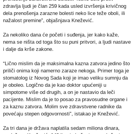
zdravlja ljudi je član 259 kada usled izvršenja krivičnog
dela prenošenja zarazne bolesti neko lice teže oboli, ili
nažalost premine”, objašnjava Knežević.
Za nekoliko dana će početi i suđenja, jer kako kaže,
nema se ništa od toga što su puni pritvori, a ljudi nastave
i dalje da krše zakone.
“Lično mislim da je maksimalna kazna zatvora jedino što
priliči onima koji namerno zaraze nekoga. Primer toga je
stomatolog iz Novog Sada koji je imao veliku sumnju da
je oboleo. Logično da je kao doktor upućeniji u
simpotome više od drugih, a on je nastavio da leči
pacijente. Mislim da je to posao za pravosudne organe i
za kaznu zatvora. Molim sve zdravstvene radnike da
povećaju stepen odgovornosti”, istakao je Knežević.
Za tri dana je država naplatila sedam miliona dinara,