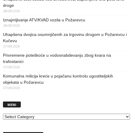
droge
08/08/2026
Iznajmljivanje ATV/KVAD vozila u Požarevcu
08/08/2026
Uhapšena dvojica osumnjičenih za trgovinu drogom u Požarevcu i
Kučevu
07/08/2026
Privremene poteškoće u vodosnabdevanju zbog kvara na
trafostanici
07/08/2026
Komunalna milicija kreće u pojačanu kontrolu ugostiteljskih
objekata u Požarevcu
07/08/2026
MENI
MENI