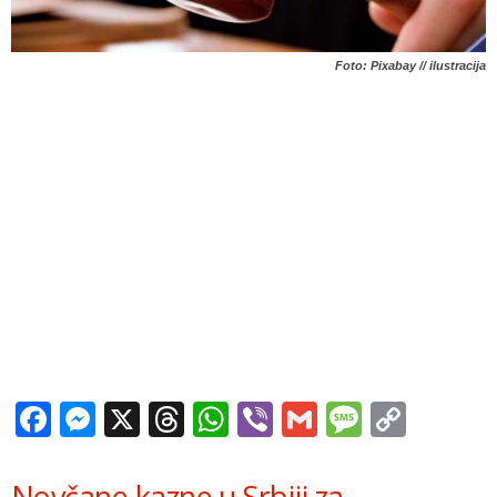
Foto: Pixabay // ilustracija
Facebook
Messenger
X
Threads
WhatsApp
Viber
Gmail
Messag
Copy
Link
Novčane kazne u Srbiji za