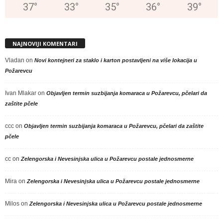
37
°
33
°
35
°
36
°
39
°
NAJNOVIJI KOMENTARI
Vladan
on
Novi kontejneri za staklo i karton postavljeni na više lokacija u
Požarevcu
Ivan Mlakar
on
Objavljen termin suzbijanja komaraca u Požarevcu, pčelari da
zaštite pčele
ccc
on
Objavljen termin suzbijanja komaraca u Požarevcu, pčelari da zaštite
pčele
cc
on
Zelengorska i Nevesinjska ulica u Požarevcu postale jednosmerne
Mira
on
Zelengorska i Nevesinjska ulica u Požarevcu postale jednosmerne
Milos
on
Zelengorska i Nevesinjska ulica u Požarevcu postale jednosmerne