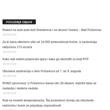
POSLEDNJE OBJAVE
Radovi na auto-putu kod Smedereva i na deonici Vodanj – Mali Požarevac
06/08/2026
Za tri dana otkriveno više od 19.000 prekoračenja brzine, iz saobraćaja
isključena 273 vozača
06/08/2026
Kako radi sistem preporuka igara i kako ga iskoristiti za bolji RTP
06/08/2026
Obustava saobraćaja u delu Požarevca od 7. do 9. avgusta
06/08/2026
RHMZ upozorava: U Požarevcu danas oko 38 stepeni, toplotni talas se
nastavlja i sledeće nedelje
06/08/2026
Rad na visokim temperaturama: Šta poslodavci moraju da obezbede
radnicima i kome se prijavljuju nepravilnosti