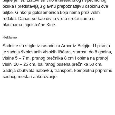
biljke je list. Listovi su vrlo interesantnog i specifičnog
oblika i predstavljaju glavnu prepoznatljivu osobinu ove
biljke. Ginko je golosemenica koja nema preživelih
rođaka. Danas se kao divlja vrsta sreće samo u
planinama jugoistočne Kine.
Reklame
Sadnice su stigle iz rasadnika Arbor iz Belgije. U pitanju
je sadnja školovanih visokih lišćara, starosti do 8 godina,
visine 5 – 7 m, prsnog prečnika 8 cm i obima na prsnoj
visini 20 – 25 cm, baliranog busena prečnika 50 cm.
Sadnja obuhvata nabavku, transport, kompletnu pripremu
sadnog mesta i ankerovanje.