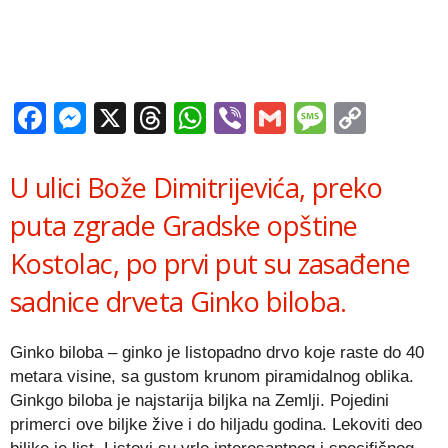
Facebook
Messenger
X
Threads
WhatsApp
Viber
Gmail
Messag
Copy
Link
U ulici Bože Dimitrijevića, preko
puta zgrade Gradske opštine
Kostolac, po prvi put su zasađene
sadnice drveta Ginko biloba.
Ginko biloba – ginko je listopadno drvo koje raste do 40
metara visine, sa gustom krunom piramidalnog oblika.
Ginkgo biloba je najstarija biljka na Zemlji. Pojedini
primerci ove biljke žive i do hiljadu godina. Lekoviti deo