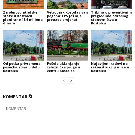
Za obnovu atletske
Vetropark Kostolac van
Tribina o preventivnim
staze u Kostolcu
pogona: EPS još nije
pregledima odraslog
planirano 18,6 miliona
preuzeo projekat
stanovništva u
dinara
Kostolcu
Od petka privremena
Počelo uklanjanje
Najavljeni radovi na
pešačka zona u delu
železničke pruge u
rekonstrukciji ulica u
Kostolca
centru Kostolca
Kostolcu
KOMENTARIŠI