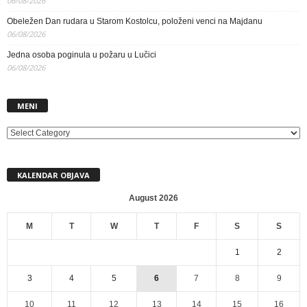
06/08/2026
Obeležen Dan rudara u Starom Kostolcu, položeni venci na Majdanu
06/08/2026
Jedna osoba poginula u požaru u Lučici
06/08/2026
MENI
MENI
KALENDAR OBJAVA
August 2026
M
T
W
T
F
S
S
1
2
3
4
5
6
7
8
9
10
11
12
13
14
15
16