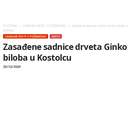
POČETNA
LOKALNE VESTI // POŽAREVAC
Zasađene sadnice drveta Ginko biloba u
Kostolcu
LOKALNE VESTI // POŽAREVAC
VESTI
Zasađene sadnice drveta Ginko
biloba u Kostolcu
25/12/2020