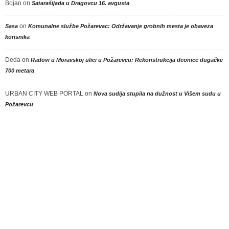
Bojan
on
Satarašijada u Dragovcu 16. avgusta
on
Sasa
Komunalne službe Požarevac: Održavanje grobnih mesta je obaveza
korisnika
Deda
on
Radovi u Moravskoj ulici u Požarevcu: Rekonstrukcija deonice dugačke
700 metara
URBAN CITY WEB PORTAL
on
Nova sudija stupila na dužnost u Višem sudu u
Požarevcu