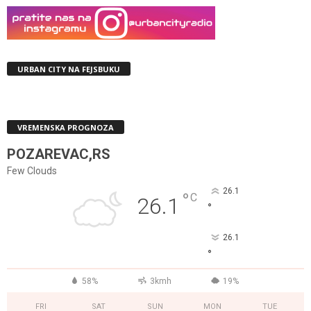
URBAN CITY NA FEJSBUKU
VREMENSKA PROGNOZA
POZAREVAC,RS
Few Clouds
26.1
°
C
26.1
°
26.1
°
58%
3kmh
19%
FRI
SAT
SUN
MON
TUE