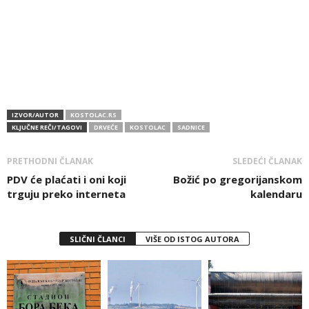
IZVOR/AUTOR
KOSTOLAC.RS
KLJUČNE REČI/TAGOVI
DRVEĆE
KOSTOLAC
SADNICE
PRETHODNI ČLANAK
SLEDEĆI ČLANAK
PDV će plaćati i oni koji
Božić po gregorijanskom
trguju preko interneta
kalendaru
SLIČNI ČLANCI
VIŠE OD ISTOG AUTORA