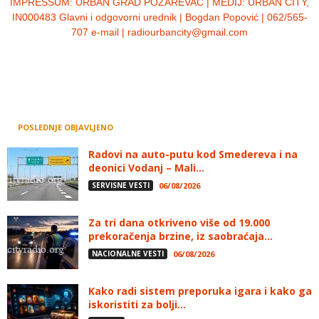
IMPRESSUM:
URBAN GRAD POŽAREVAC | MEDIJ: URBAN CITY,
IN000483 Glavni i odgovorni urednik | Bogdan Popović | 062/565-
707 e-mail | radiourbancity@gmail.com
POSLEDNJE OBJAVLJENO
Radovi na auto-putu kod Smedereva i na
deonici Vodanj – Mali...
SERVISNE VESTI
06/08/2026
Za tri dana otkriveno više od 19.000
prekoračenja brzine, iz saobraćaja...
NACIONALNE VESTI
06/08/2026
Kako radi sistem preporuka igara i kako ga
iskoristiti za bolji...