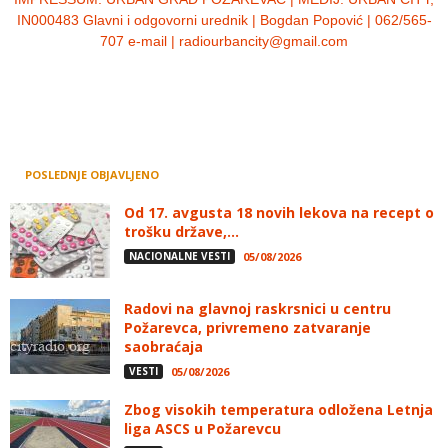
IN000483 Glavni i odgovorni urednik | Bogdan Popović | 062/565-
707 e-mail | radiourbancity@gmail.com
POSLEDNJE OBJAVLJENO
Od 17. avgusta 18 novih lekova na recept o
trošku države,...
NACIONALNE VESTI
05/08/2026
Radovi na glavnoj raskrsnici u centru
Požarevca, privremeno zatvaranje
saobraćaja
VESTI
05/08/2026
Zbog visokih temperatura odložena Letnja
liga ASCS u Požarevcu