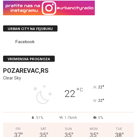
URBAN CITY NA FEJSBUKU
Facebook
VREMENSKA PROGNOZA
POZAREVAC,RS
Clear Sky
°
22
°
C
22
°
22
51%
1.7kmh
0%
FRI
SAT
SUN
MON
TUE
37
°
35
°
35
°
35
°
38
°