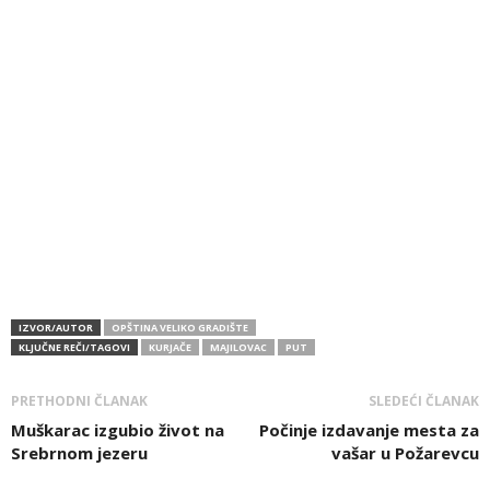
IZVOR/AUTOR
OPŠTINA VELIKO GRADIŠTE
KLJUČNE REČI/TAGOVI
KURJAČE
MAJILOVAC
PUT
PRETHODNI ČLANAK
SLEDEĆI ČLANAK
Muškarac izgubio život na
Počinje izdavanje mesta za
Srebrnom jezeru
vašar u Požarevcu