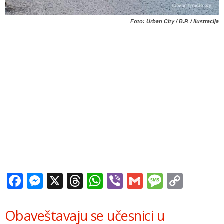
Foto: Urban City / B.P. / ilustracija
Facebook
Messenger
X
Threads
WhatsApp
Viber
Gmail
Messag
Copy
Link
Obaveštavaju se učesnici u