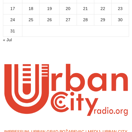
17
18
19
20
21
22
23
24
25
26
27
28
29
30
31
« Jul
IMPRESSUM:
URBAN GRAD POŽAREVAC | MEDIJ: URBAN CITY,