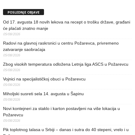
POSLEDNJE OBJAVE
Od 17. avgusta 18 novih lekova na recept o trošku države, građani
će plaćati znatno manje
05/08/2026
Radovi na glavnoj raskrsnici u centru Požarevca, privremeno
zatvaranje saobraćaja
05/08/2026
Zbog visokih temperatura odložena Letnja liga ASCS u Požarevcu
05/08/2026
Vojnici na specijalističkoj obuci u Požarevcu
05/08/2026
Miholjski susreti sela 14. avgusta u Šapinu
05/08/2026
Novi kontejneri za staklo i karton postavljeni na više lokacija u
Požarevcu
05/08/2026
Pik toplotnog talasa u Srbiji – danas i sutra do 40 stepeni, vrelo i u