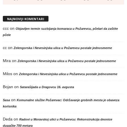
NAJNOVIJI KOMENTARI
ccc
on
Objavljen termin suzbijanja komaraca u Požarevcu, pčelari da zaštite
pčele
cc
on
Zelengorska i Nevesinjska ulica u Požarevcu postale jednosmerne
Mira
on
Zelengorska i Nevesinjska ulica u Požarevcu postale jednosmerne
Milos
on
Zelengorska i Nevesinjska ulica u Požarevcu postale jednosmerne
Bojan
on
Satarašijada u Dragovcu 16. avgusta
on
Sasa
Komunalne službe Požarevac: Održavanje grobnih mesta je obaveza
korisnika
Deda
on
Radovi u Moravskoj ulici u Požarevcu: Rekonstrukcija deonice
dugačke 700 metara