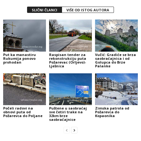
SLIČNI ČLANCI
VIŠE OD ISTOG AUTORA
Put ka manastiru
Raspisan tender za
Vučić: Gradiće se brza
Rukumija ponovo
rekonstrukciju puta
saobraćajnica i od
prohodan
Požarevac (Orljevo)-
Golupca do Brze
Lješnica
Palanke
Počeli radovi na
Puštene u saobraćaj
Zimska patrola od
obnovi puta od
sve četiri trake na
Požarevca do
Požarevca do Poljane
32km brze
Kopaonika
saobraćajnice