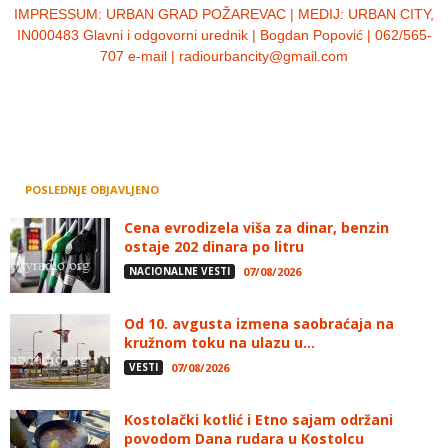
IMPRESSUM:
URBAN GRAD POŽAREVAC | MEDIJ: URBAN CITY,
IN000483 Glavni i odgovorni urednik | Bogdan Popović | 062/565-
707 e-mail | radiourbancity@gmail.com
POSLEDNJE OBJAVLJENO
Cena evrodizela viša za dinar, benzin
ostaje 202 dinara po litru
NACIONALNE VESTI
07/08/2026
Od 10. avgusta izmena saobraćaja na
kružnom toku na ulazu u...
VESTI
07/08/2026
Kostolački kotlić i Etno sajam održani
povodom Dana rudara u Kostolcu