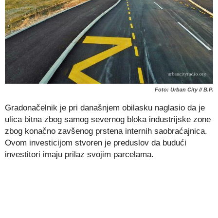
Foto: Urban City // B.P.
Gradonačelnik je pri današnjem obilasku naglasio da je
ulica bitna zbog samog severnog bloka industrijske zone
zbog konačno zavšenog prstena internih saobraćajnica.
Ovom investicijom stvoren je preduslov da budući
investitori imaju prilaz svojim parcelama.