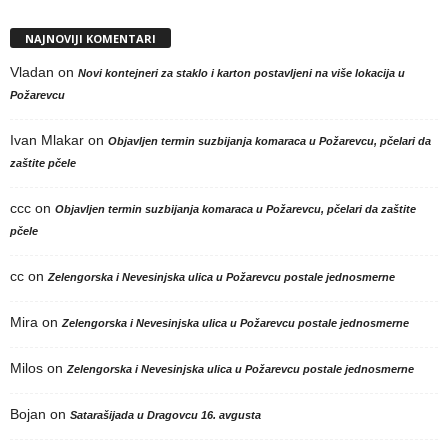
NAJNOVIJI KOMENTARI
Vladan
on
Novi kontejneri za staklo i karton postavljeni na više lokacija u
Požarevcu
Ivan Mlakar
on
Objavljen termin suzbijanja komaraca u Požarevcu, pčelari da
zaštite pčele
ccc
on
Objavljen termin suzbijanja komaraca u Požarevcu, pčelari da zaštite
pčele
cc
on
Zelengorska i Nevesinjska ulica u Požarevcu postale jednosmerne
Mira
on
Zelengorska i Nevesinjska ulica u Požarevcu postale jednosmerne
Milos
on
Zelengorska i Nevesinjska ulica u Požarevcu postale jednosmerne
Bojan
on
Satarašijada u Dragovcu 16. avgusta