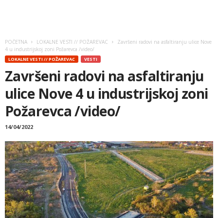
POČETNA
LOKALNE VESTI // POŽAREVAC
Završeni radovi na asfaltiranju ulice Nove
4 u industrijskoj zoni Požarevca /video/
LOKALNE VESTI // POŽAREVAC
VESTI
Završeni radovi na asfaltiranju
ulice Nove 4 u industrijskoj zoni
Požarevca /video/
14/04/2022