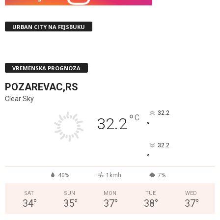
URBAN CITY NA FEJSBUKU
VREMENSKA PROGNOZA
POZAREVAC,RS
Clear Sky
32.2
°
C
32.2
°
32.2
°
40%
1kmh
7%
SAT
SUN
MON
TUE
WED
34
°
35
°
37
°
38
°
37
°