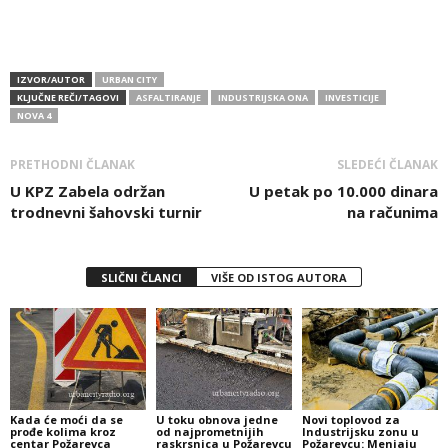
IZVOR/AUTOR
URBAN CITY
KLJUČNE REČI/TAGOVI
ASFALTIRANJE
INDUSTRIJSKA ONA
INVESTICIJE
NOVA 4
PRETHODNI ČLANAK
SLEDEĆI ČLANAK
U KPZ Zabela održan
U petak po 10.000 dinara
trodnevni šahovski turnir
na računima
SLIČNI ČLANCI
VIŠE OD ISTOG AUTORA
Kada će moći da se
U toku obnova jedne
Novi toplovod za
prođe kolima kroz
od najprometnijih
Industrijsku zonu u
centar Požarevca
raskrsnica u Požarevcu
Požarevcu: Menjaju