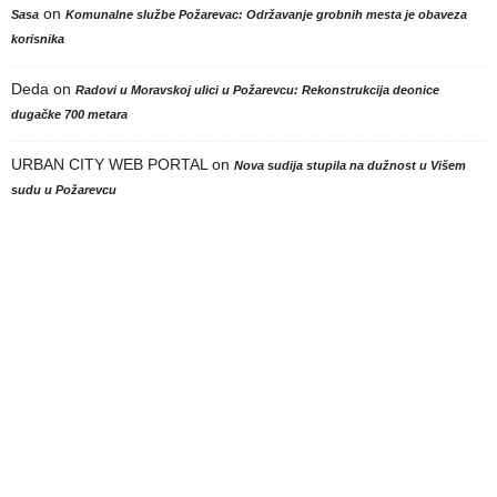
on
Sasa
Komunalne službe Požarevac: Održavanje grobnih mesta je obaveza
korisnika
Deda
on
Radovi u Moravskoj ulici u Požarevcu: Rekonstrukcija deonice
dugačke 700 metara
URBAN CITY WEB PORTAL
on
Nova sudija stupila na dužnost u Višem
sudu u Požarevcu