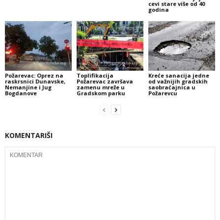
cevi stare više od 40
godina
Požarevac: Oprez na
Toplifikacija
Kreće sanacija jedne
raskrsnici Dunavske,
Požarevac završava
od važnijih gradskih
Nemanjine i Jug
zamenu mreže u
saobraćajnica u
Bogdanove
Gradskom parku
Požarevcu
KOMENTARIŠI