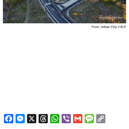
Foto: Urban City // B.P.
Facebook
Messenger
X
Threads
WhatsApp
Viber
Gmail
Messag
Copy
Link