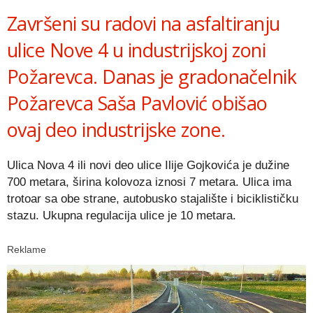
Završeni su radovi na asfaltiranju
ulice Nove 4 u industrijskoj zoni
Požarevca. Danas je gradonačelnik
Požarevca Saša Pavlović obišao
ovaj deo industrijske zone.
Ulica Nova 4 ili novi deo ulice Ilije Gojkovića je dužine
700 metara, širina kolovoza iznosi 7 metara. Ulica ima
trotoar sa obe strane, autobusko stajalište i biciklističku
stazu. Ukupna regulacija ulice je 10 metara.
Reklame