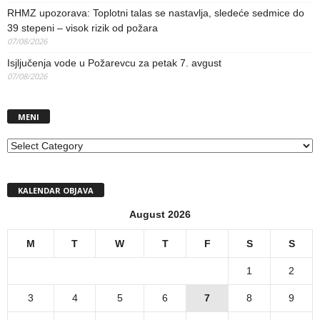
RHMZ upozorava: Toplotni talas se nastavlja, sledeće sedmice do
39 stepeni – visok rizik od požara
07/08/2026
Isjljučenja vode u Požarevcu za petak 7. avgust
07/08/2026
MENI
MENI
KALENDAR OBJAVA
August 2026
M
T
W
T
F
S
S
1
2
3
4
5
6
7
8
9