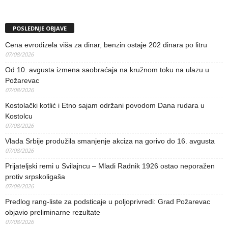
POSLEDNJE OBJAVE
Cena evrodizela viša za dinar, benzin ostaje 202 dinara po litru
07/08/2026
Od 10. avgusta izmena saobraćaja na kružnom toku na ulazu u
Požarevac
07/08/2026
Kostolački kotlić i Etno sajam održani povodom Dana rudara u
Kostolcu
07/08/2026
Vlada Srbije produžila smanjenje akciza na gorivo do 16. avgusta
07/08/2026
Prijateljski remi u Svilajncu – Mladi Radnik 1926 ostao neporažen
protiv srpskoligaša
07/08/2026
Predlog rang-liste za podsticaje u poljoprivredi: Grad Požarevac
objavio preliminarne rezultate
07/08/2026