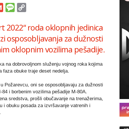
s
tsApp
iber
Gmail
Message
Copy
Link
rt 2022“ roda oklopnih jedinica
azi osposobljavanja za dužnosti
im oklopnim vozilima pešadije.
nika na dobrovoljnom služenju vojnog roka kojima
faza obuke traje deset nedelja.
u Požarevcu, oni se osposobljavaju za dužnosti
-84 i borbenim vozilima pešadije M-80A.
ena sredstva, prošli obučavanje na trenažerima,
u i obuku posada za izvršavanje vatrenih i
.