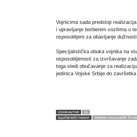
Vojnicima sada predstoji realizacija
i upravljanje borbenim vozilima u te
osposobljeni za obavljanje dužnosti
Specijalistička obuka vojnika na s
osposobljenosti za izvršavanje zad
toga sledi obučavanje za realizaciju
jedinica Vojske Srbije do završetka
IZVOR/AUTOR
VS
KLJUČNE REČI/TAGOVI
GENERAL PAVLE JURIŠIĆ-ŠTUR