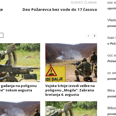
ccc
o
SLEDEĆI ČLANAK
ugosti
je
Deo Požarevca bez vode do 17 časova
Vlad
postav
Ivan
u Poža
ccc
o
Požare
cc
o
posta
 gađanja na poligonu
Vojska Srbije izvodi vežbe na
vi” tokom avgusta
poligonu „Mogila“: Zabrana
Mira
kretanja 6. avgusta
posta
Milos
posta