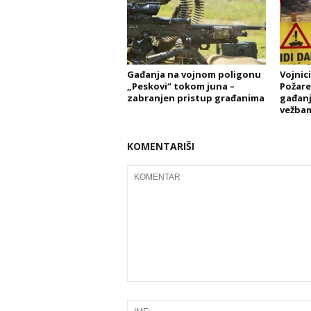
Gađanja na vojnom poligonu
Vojnic
„Peskovi“ tokom juna –
Požare
zabranjen pristup građanima
gađanj
vežba
KOMENTARIŠI