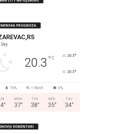
BAN CITY NA FEJSBUKU
EMENSKA PROGNOZA
ZAREVAC,RS
 Sky
°
20.3
°
C
20.3
°
20.3
76%
1.9kmh
0%
UN
MON
TUE
WED
THU
34
°
37
°
38
°
35
°
34
°
JNOVIJI KOMENTARI