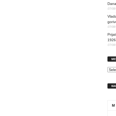
Dana
07/08
Vlada
goriv
07/08
Prija
1926 
07/08
ME
MEN
KA
M