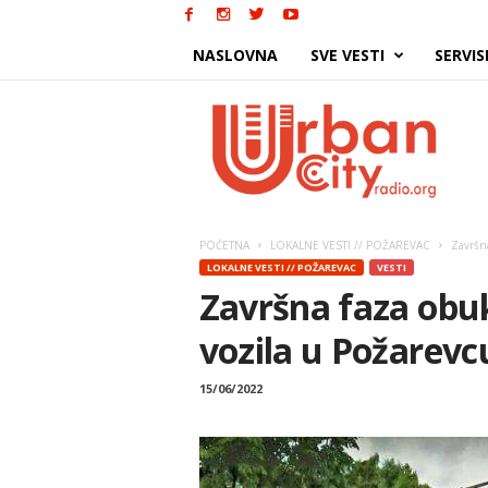
NASLOVNA
SVE VESTI
SERVIS
Urban
City
POČETNA
LOKALNE VESTI // POŽAREVAC
Završna
LOKALNE VESTI // POŽAREVAC
VESTI
Završna faza obuk
vozila u Požarevc
15/06/2022