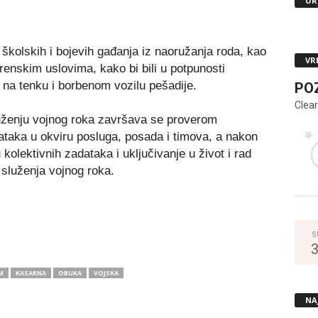
UR
 školskih i bojevih gađanja iz naoružanja roda, kao
VR
renskim uslovima, kako bi bili u potpunosti
 na tenku i borbenom vozilu pešadije.
PO
Clear
luženju vojnog roka završava se proverom
ataka u okviru posluga, posada i timova, a nakon
 kolektivnih zadataka i uključivanje u život i rad
 služenja vojnog roka.
S
M
KASARNA
OBUKA
VOJSKA
NA