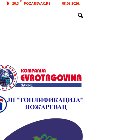
C
POZAREVAC,RS
08.08.2026.
20.3