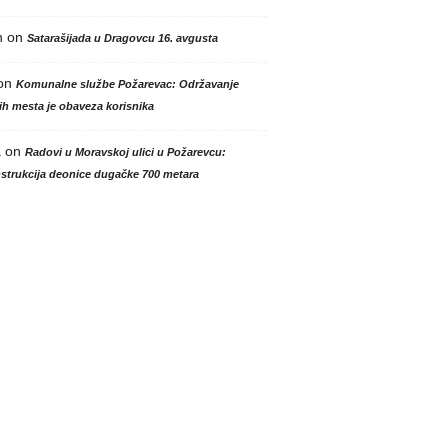
n
on
Satarašijada u Dragovcu 16. avgusta
on
Komunalne službe Požarevac: Održavanje
h mesta je obaveza korisnika
a
on
Radovi u Moravskoj ulici u Požarevcu:
strukcija deonice dugačke 700 metara