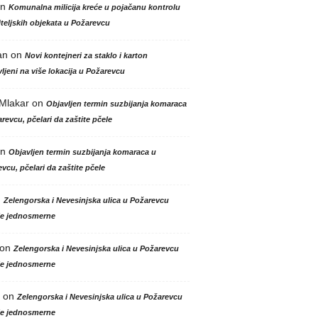
n
Komunalna milicija kreće u pojačanu kontrolu
teljskih objekata u Požarevcu
an
on
Novi kontejneri za staklo i karton
ljeni na više lokacija u Požarevcu
 Mlakar
on
Objavljen termin suzbijanja komaraca
revcu, pčelari da zaštite pčele
n
Objavljen termin suzbijanja komaraca u
vcu, pčelari da zaštite pčele
n
Zelengorska i Nevesinjska ulica u Požarevcu
le jednosmerne
on
Zelengorska i Nevesinjska ulica u Požarevcu
le jednosmerne
on
Zelengorska i Nevesinjska ulica u Požarevcu
le jednosmerne