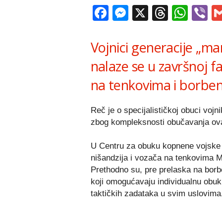
Facebook
Messenger
X
Thread
Wha
V
Vojnici generacije „ma
nalaze se u završnoj f
na tenkovima i borben
Reč je o specijalističkoj obuci voj
zbog kompleksnosti obučavanja ova 
U Centru za obuku kopnene vojske 
nišandzija i vozača na tenkovima M
Prethodno su, pre prelaska na borb
koji omogućavaju individualnu obuk
taktičkih zadataka u svim uslovima