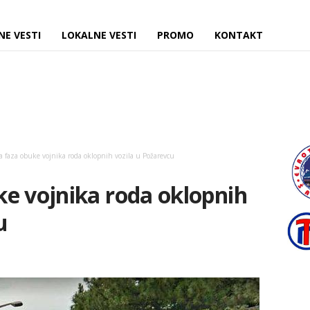
NE VESTI
LOKALNE VESTI
PROMO
KONTAKT
 faza obuke vojnika roda oklopnih vozila u Požarevcu
e vojnika roda oklopnih
u