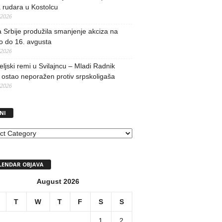
 rudara u Kostolcu
/2026
 Srbije produžila smanjenje akciza na
o do 16. avgusta
/2026
teljski remi u Svilajncu – Mladi Radnik
ostao neporažen protiv srpskoligaša
/2026
NI
I
LENDAR OBJAVA
August 2026
T
W
T
F
S
S
1
2