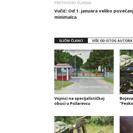
PRETHODNI ČLANAK
Vučić: Od 1. januara veliko povećan
minimalca
SLIČNI ČLANCI
VIŠE OD ISTOG AUTORA
Vojnici na specijalističkoj
Bojeva
obuci u Požarevcu
“Pesko