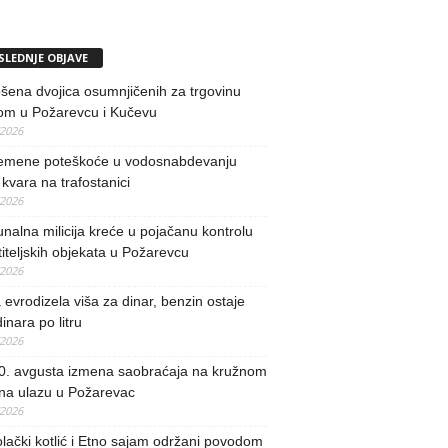
SLEDNJE OBJAVE
ena dvojica osumnjičenih za trgovinu
om u Požarevcu i Kučevu
/2026
remene poteškoće u vodosnabdevanju
kvara na trafostanici
/2026
alna milicija kreće u pojačanu kontrolu
iteljskih objekata u Požarevcu
/2026
evrodizela viša za dinar, benzin ostaje
inara po litru
/2026
0. avgusta izmena saobraćaja na kružnom
 na ulazu u Požarevac
/2026
lački kotlić i Etno sajam održani povodom