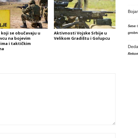
Boja
Sasa
i koji se obučavaju u
Aktivnosti Vojske Srbije u
grobni
vcu na bojevim
Velikom Gradištu i Golupcu
ima i taktičkim
Ded
ma
Rekon