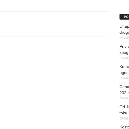
PO
Uhapš
drog
07/08
Priv
zbog 
07/08
Komun
ugost
07/08
Cena 
202 d
07/08
Od 1
toku
07/08
Kosto