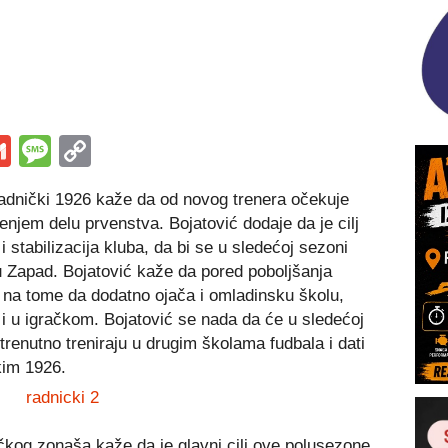
s
tsApp
iber
Gmail
Message
Copy
Link
adnički 1926 kaže da od novog trenera očekuje
senjem delu prvenstva. Bojatović dodaje da je cilj
i stabilizacija kluba, da bi se u sledećoj sezoni
u Zapad. Bojatović kaže da pored poboljšanja
ti na tome da dodatno ojača i omladinsku školu,
 u igračkom. Bojatović se nada da će u sledećoj
trenutno treniraju u drugim školama fudbala i dati
kim 1926.
čkog zonaša kaže da je glavni cilj ove polusezone