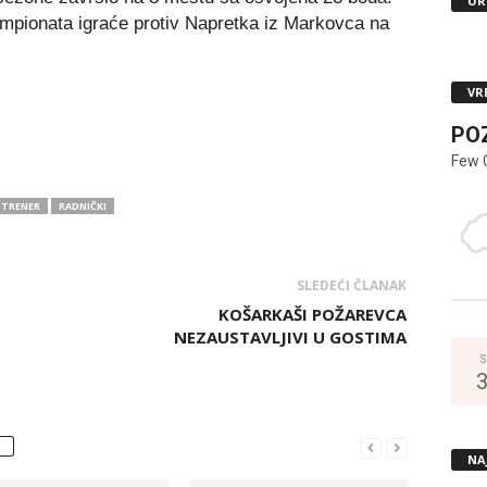
UR
mpionata igraće protiv Napretka iz Markovca na
VR
PO
Few 
 TRENER
RADNIČKI
SLEDEĆI ČLANAK
KOŠARKAŠI POŽAREVCA
NEZAUSTAVLJIVI U GOSTIMA
S
NA