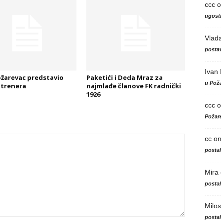
ccc
o
ugosti
Vlad
postav
Ivan
žarevac predstavio
Paketići i Deda Mraz za
u Poža
trenera
najmlađe članove FK radnički
1926
ccc
o
Požare
cc
o
posta
Mira
posta
Milos
posta