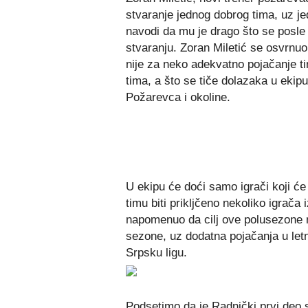
stvaranje jednog dobrog tima, uz jed
navodi da mu je drago što se posle 
stvaranju. Zoran Miletić se osvrnuo
nije za neko adekvatno pojačanje ti
tima, a što se tiče dolazaka u ekip
Požarevca i okoline.
U ekipu će doći samo igrači koji će
timu biti prikljčeno nekoliko igrača
napomenuo da cilj ove polusezone n
sezone, uz dodatna pojačanja u let
Srpsku ligu.
Podsetimo da je Radnički prvi deo