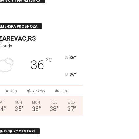
BAN CITY NA FEJSBUKU
EMENSKA PROGNOZA
ZAREVAC,RS
Clouds
°
36
°
C
36
°
36
30%
2.4kmh
15%
AT
SUN
MON
TUE
WED
34
°
35
°
38
°
38
°
37
°
JNOVIJI KOMENTARI