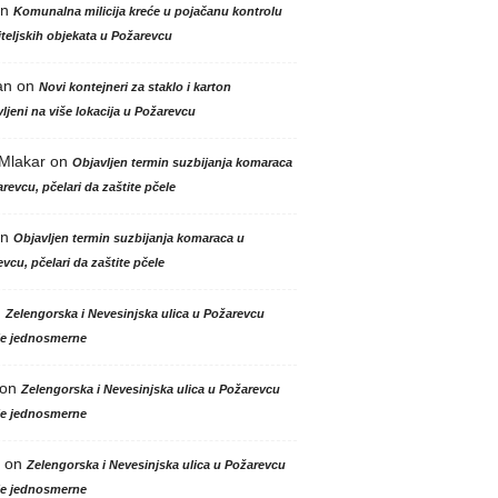
n
Komunalna milicija kreće u pojačanu kontrolu
teljskih objekata u Požarevcu
an
on
Novi kontejneri za staklo i karton
ljeni na više lokacija u Požarevcu
 Mlakar
on
Objavljen termin suzbijanja komaraca
revcu, pčelari da zaštite pčele
n
Objavljen termin suzbijanja komaraca u
vcu, pčelari da zaštite pčele
n
Zelengorska i Nevesinjska ulica u Požarevcu
le jednosmerne
on
Zelengorska i Nevesinjska ulica u Požarevcu
le jednosmerne
on
Zelengorska i Nevesinjska ulica u Požarevcu
le jednosmerne