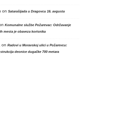
n
on
Satarašijada u Dragovcu 16. avgusta
on
Komunalne službe Požarevac: Održavanje
h mesta je obaveza korisnika
a
on
Radovi u Moravskoj ulici u Požarevcu:
strukcija deonice dugačke 700 metara