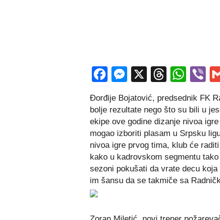
Facebook
Messenger
X
Thread
Wha
V
Đorđije Bojatović, predsednik FK R
bolje rezultate nego što su bili u je
ekipe ove godine dizanje nivoa igre 
mogao izboriti plasam u Srpsku l
ig
nivoa igre prvog tima, klub će radi
kako u kadrovskom segmentu tako i
sezoni pokušati da vrate decu koja 
im šansu da se takmiče sa Radnič
Zoran Miletić, novi trener požareva