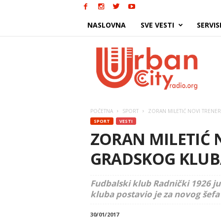
NASLOVNA
SVE VESTI
SERVIS
Urban
City
POČETNA
SPORT
ZORAN MILETIĆ NOVI TRENE
SPORT
VESTI
ZORAN MILETIĆ 
GRADSKOG KLUB
Fudbalski klub Radnički 1926 j
kluba postavio je za novog šefa
30/01/2017