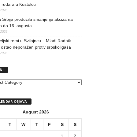
 rudara u Kostolcu
/2026
 Srbije produžila smanjenje akciza na
o do 16. avgusta
/2026
teljski remi u Svilajncu – Mladi Radnik
ostao neporažen protiv srpskoligaša
/2026
NI
I
LENDAR OBJAVA
August 2026
T
W
T
F
S
S
1
2