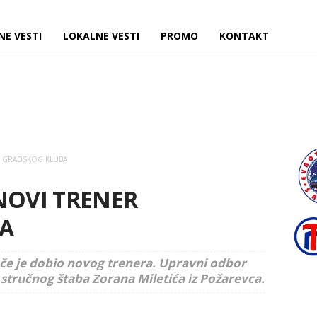
NE VESTI
LOKALNE VESTI
PROMO
KONTAKT
R GRADSKOG KLUBA
NOVI TRENER
A
uče je dobio novog trenera. Upravni odbor
 stručnog štaba Zorana Miletića iz Požarevca.