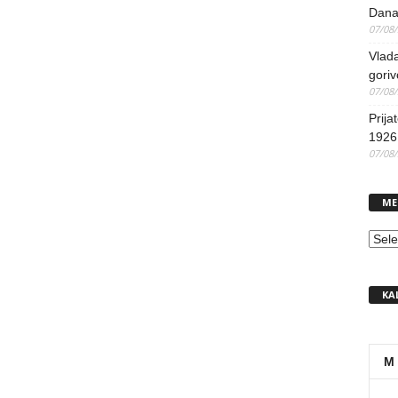
Dana
07/08
Vlada
goriv
07/08
Prija
1926 
07/08
ME
MEN
KA
M