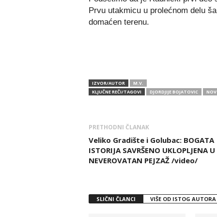
Prvu utakmicu u prolećnom delu ša
domaćen terenu.
IZVOR/AUTOR
M.V.
KLJUČNE REČI/TAGOVI
DJORDJIJE BOJATOVIC
NOV
PRETHODNI ČLANAK
Veliko Gradište i Golubac: BOGATA
ISTORIJA SAVRŠENO UKLOPLJENA U
NEVEROVATAN PEJZAŽ /video/
SLIČNI ČLANCI
VIŠE OD ISTOG AUTORA