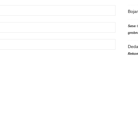
Boja
Sasa
grobni
Ded
Rekon