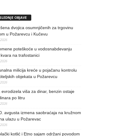
SLEDNJE OBJAVE
ena dvojica osumnjičenih za trgovinu
om u Požarevcu i Kučevu
/2026
remene poteškoće u vodosnabdevanju
kvara na trafostanici
/2026
alna milicija kreće u pojačanu kontrolu
iteljskih objekata u Požarevcu
/2026
evrodizela viša za dinar, benzin ostaje
inara po litru
/2026
0. avgusta izmena saobraćaja na kružnom
 na ulazu u Požarevac
/2026
lački kotlić i Etno sajam održani povodom