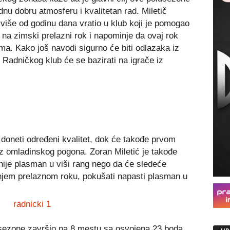
nu dobru atmosferu i kvalitetan rad. Miletič
više od godinu dana vratio u klub koji je pomogao
 na zimski prelazni rok i napominje da ovaj rok
ma. Kako još navodi sigurno će biti odlazaka iz
u Radničkog klub će se bazirati na igrače iz
 doneti određeni kvalitet, dok će takođe prvom
 iz omladinskog pogona. Zoran Miletić je takođe
ije plasman u viši rang nego da će sledeće
njem prelaznom roku, pokušati napasti plasman u
 sezone završio na 8 mestu sa osvojena 23 boda.