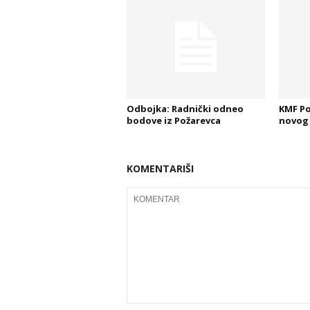
Odbojka: Radnički odneo
KMF Po
bodove iz Požarevca
novog 
KOMENTARIŠI