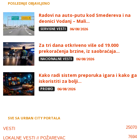
POSLEDNJE OBJAVLJENO
Radovi na auto-putu kod Smedereva i na
deonici Vodanj – Mali...
SERVISNE VESTI
06/08/2026
Za tri dana otkriveno više od 19.000
prekoračenja brzine, iz saobraćaja...
NACIONALNE VESTI
06/08/2026
Kako radi sistem preporuka igara i kako ga
iskoristiti za bolji...
PROMO
06/08/2026
SVE SA URBAN CITY PORTALA
25070
VESTI
7694
LOKALNE VESTI // POŽAREVAC