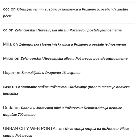
ccc
on
Objavljen termin suzbijanja komaraca u Požarevcu, pčelari da zaštite
pčele
cc
on
Zelengorska i Nevesinjska ulica u Požarevcu postale jednosmerne
Mira
on
Zelengorska i Nevesinjska ulica u Požarevcu postale jednosmerne
Milos
on
Zelengorska i Nevesinjska ulica u Požarevcu postale jednosmerne
Bojan
on
Satarašijada u Dragovcu 16. avgusta
on
Sasa
Komunalne službe Požarevac: Održavanje grobnih mesta je obaveza
korisnika
Deda
on
Radovi u Moravskoj ulici u Požarevcu: Rekonstrukcija deonice
dugačke 700 metara
URBAN CITY WEB PORTAL
on
Nova sudija stupila na dužnost u Višem
sudu u Požarevcu