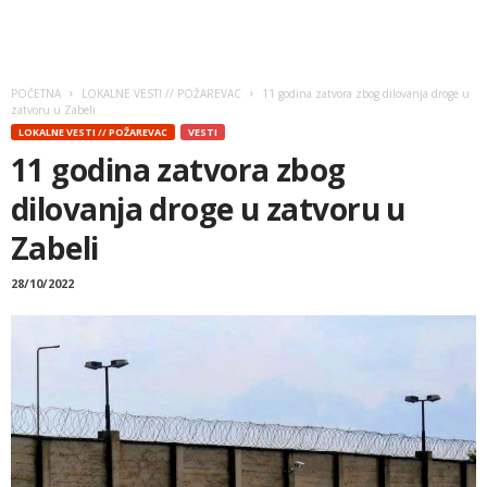
POČETNA
LOKALNE VESTI // POŽAREVAC
11 godina zatvora zbog dilovanja droge u
zatvoru u Zabeli
LOKALNE VESTI // POŽAREVAC
VESTI
11 godina zatvora zbog
dilovanja droge u zatvoru u
Zabeli
28/10/2022