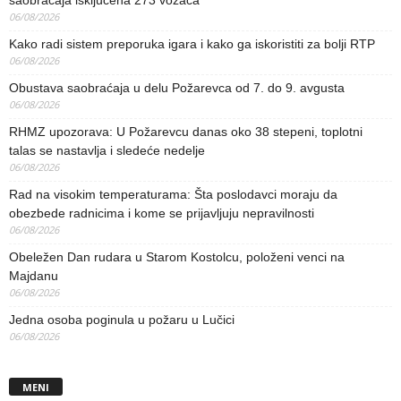
saobraćaja isključena 273 vozača
06/08/2026
Kako radi sistem preporuka igara i kako ga iskoristiti za bolji RTP
06/08/2026
Obustava saobraćaja u delu Požarevca od 7. do 9. avgusta
06/08/2026
RHMZ upozorava: U Požarevcu danas oko 38 stepeni, toplotni
talas se nastavlja i sledeće nedelje
06/08/2026
Rad na visokim temperaturama: Šta poslodavci moraju da
obezbede radnicima i kome se prijavljuju nepravilnosti
06/08/2026
Obeležen Dan rudara u Starom Kostolcu, položeni venci na
Majdanu
06/08/2026
Jedna osoba poginula u požaru u Lučici
06/08/2026
MENI