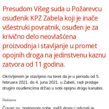
Presudom Višeg suda u Požarevcu
osuđenik KPZ Zabela koji je inače
višestruki povratnik, osuđen je za
krivično delo neovlašćena
proizvodnja i stavljanje u promet
opojnih droga na jedinstvenu kaznu
zatvora od 11 godina.
Okrivljenom je stavljeno na teret da je u periodu od 5.
februara 2021. do 4. juna 2021. u Zabeli, radi prodaje
drugim osuđenicima držao u sobi opojnu drogu kanabis.
Reklame
Čuvari su, pretresom sobe, našli drogu i oduzeli je