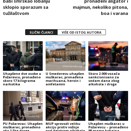
babi smrskao lobanju
pronađeni aligator i
sklopio sporazum sa
majmun, nekoliko pitona,
tužilaštvom
boa i varana
SLIČNI ČLANCI
VIŠE OD ISTOG AUTORA
Uhapšene dve osobe u
U Smederevu uhapšen
Skoro 2.000 vozača
Požarevcu, pronađeno
muškarac, pronađena
sankcionisano za
skoro 17 kilograma
marihuana, heroin i
sedam dana zbog
narkotika
amfetamin
alkohola i droge
PU Požarevac: Uhapšen
MUP sprovodi veliku
Uhapšen muškarac u
muškarac, pronađeno
akciju protiv vožnje
Požarevcu – pronađeno
oko 1,5kg droge
pod dejstvom alkohola
98 grama kokaina