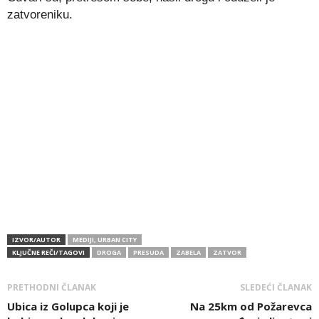
zatvoreniku.
IZVOR/AUTOR
MEDIJI, URBAN CITY
KLJUČNE REČI/TAGOVI
DROGA
PRESUDA
ZABELA
ZATVOR
PRETHODNI ČLANAK
SLEDEĆI ČLANAK
Ubica iz Golupca koji je
Na 25km od Požarevca