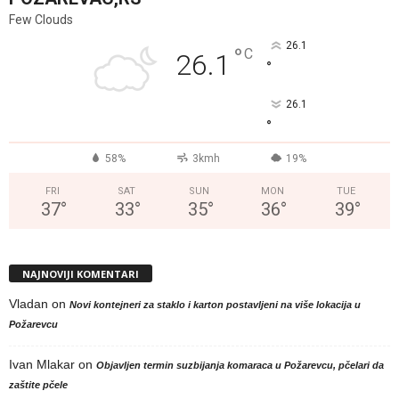
Few Clouds
26.1
°
C
26.1
°
26.1
°
58%
3kmh
19%
FRI
SAT
SUN
MON
TUE
37
°
33
°
35
°
36
°
39
°
NAJNOVIJI KOMENTARI
Vladan
on
Novi kontejneri za staklo i karton postavljeni na više lokacija u
Požarevcu
Ivan Mlakar
on
Objavljen termin suzbijanja komaraca u Požarevcu, pčelari da
zaštite pčele