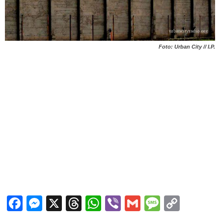
Foto: Urban City // I.P.
Facebook
Messenger
X
Threads
WhatsApp
Viber
Gmail
Messag
Copy
Link