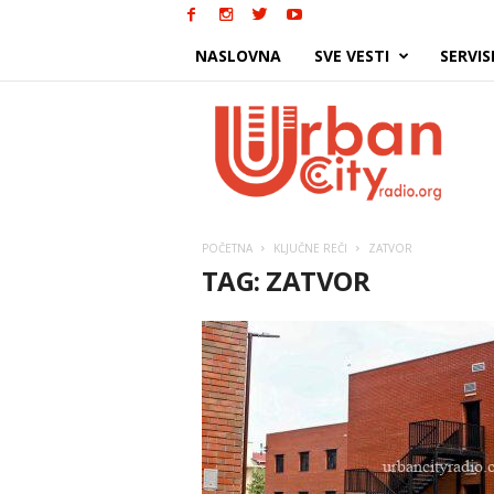
NASLOVNA
SVE VESTI
SERVIS
Urban
City
POČETNA
KLJUČNE REČI
ZATVOR
TAG: ZATVOR