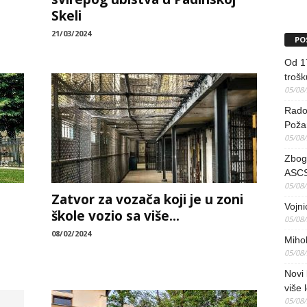
Skeli
21/03/2024
PO
Od 17
trošk
05/08
Radov
Poža
05/08
Zbog 
ASCS
05/08
Zatvor za vozača koji je u zoni
Vojni
škole vozio sa više...
05/08
08/02/2024
Mihol
05/08
Novi 
više 
05/08