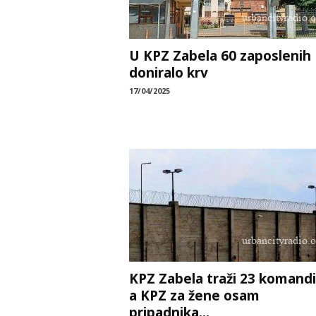
U KPZ Zabela 60 zaposlenih
doniralo krv
17/04/2025
KPZ Zabela traži 23 komandi
a KPZ za žene osam
pripadnika...