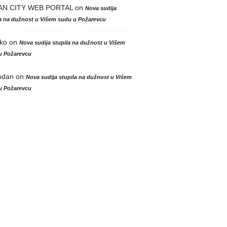
AN CITY WEB PORTAL
on
Nova sudija
la na dužnost u Višem sudu u Požarevcu
ko
on
Nova sudija stupila na dužnost u Višem
u Požarevcu
odan
on
Nova sudija stupila na dužnost u Višem
u Požarevcu