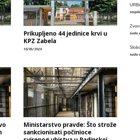
URB
stupi
Zvon
Prikupljeno 44 jedinice krvi u
sudu 
KPZ Zabela
Slob
16/05/2024
sudu 
vo
Ministarstvo pravde: Što strože
n
sankcionisati počinioce
svirepog ubistva u Padinskoj