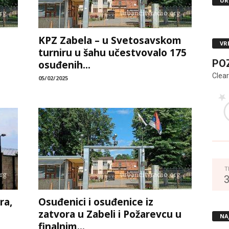
UR
KPZ Zabela – u Svetosavskom
VR
turniru u šahu učestvovalo 175
PO
osuđenih...
Clear
05/02/2025
T
ra,
Osuđenici i osuđenice iz
zatvora u Zabeli i Požarevcu u
NA
finalnim...