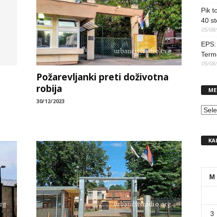
Pik t
40 st
05/08
EPS: 
Term
05/08
Požarevljanki preti doživotna
robija
ME
30/12/2023
MEN
KA
M
3