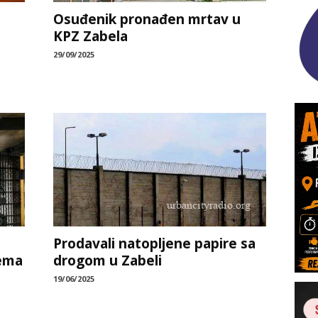
Osuđenik pronađen mrtav u
KPZ Zabela
29/09/2025
Prodavali natopljene papire sa
ema
drogom u Zabeli
19/06/2025