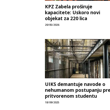
KPZ Zabela proširuje
kapacitete: Uskoro novi
objekat za 220 lica
20/05/2026
UIKS demantuje navode o
nehumanom postupanju pr
pritvorenom studentu
18/09/2025