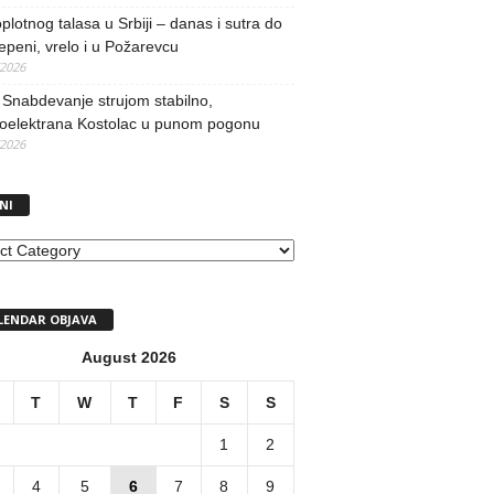
oplotnog talasa u Srbiji – danas i sutra do
epeni, vrelo i u Požarevcu
/2026
Snabdevanje strujom stabilno,
oelektrana Kostolac u punom pogonu
/2026
NI
I
LENDAR OBJAVA
August 2026
T
W
T
F
S
S
1
2
4
5
6
7
8
9