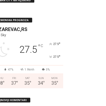
BAN CITY NA FEJSBUKU
EMENSKA PROGNOZA
ZAREVAC,RS
 Sky
°
27.5
°
C
27.5
°
27.5
47%
1.9kmh
0%
HU
FRI
SAT
SUN
MON
38
°
37
°
35
°
34
°
35
°
JNOVIJI KOMENTARI