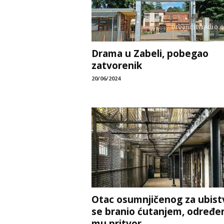
Drama u Zabeli, pobegao
zatvorenik
20/06/2024
Otac osumnjičenog za ubist
se branio ćutanjem, određe
mu pritvor