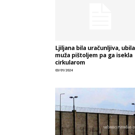
Ljiljana bila uračunljiva, ubila
muža pištoljem pa ga isekla
cirkularom
03/01/2024