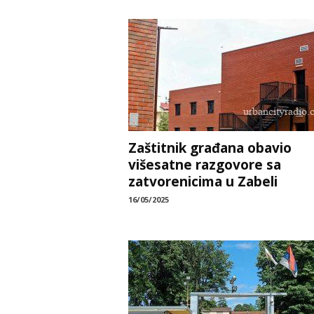
Zaštitnik građana obavio
višesatne razgovore sa
zatvorenicima u Zabeli
16/05/2025