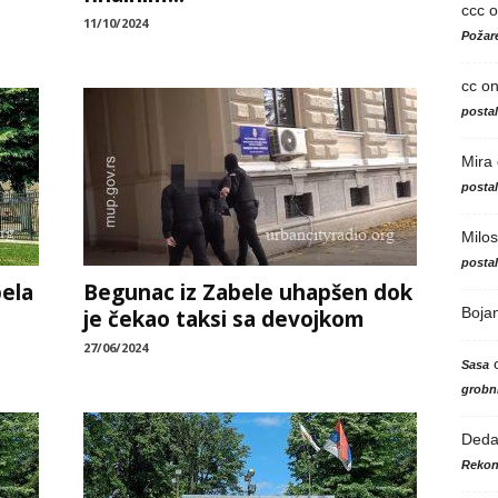
ccc
o
11/10/2024
Požare
cc
o
posta
Mira
posta
Milos
posta
ela
Begunac iz Zabele uhapšen dok
Boja
je čekao taksi sa devojkom
27/06/2024
Sasa
grobni
Ded
Rekon