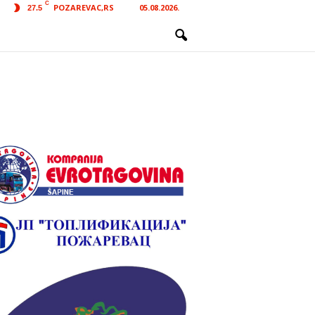
C
POZAREVAC,RS
05.08.2026.
27.5