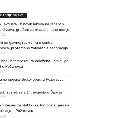
SLEDNJE OBJAVE
. avgusta 18 novih lekova na recept o
u države, građani će plaćati znatno manje
/2026
i na glavnoj raskrsnici u centru
revca, privremeno zatvaranje saobraćaja
/2026
visokih temperatura odložena Letnja liga
 u Požarevcu
/2026
ci na specijalističkoj obuci u Požarevcu
/2026
jski susreti sela 14. avgusta u Šapinu
/2026
kontejneri za staklo i karton postavljeni na
lokacija u Požarevcu
/2026