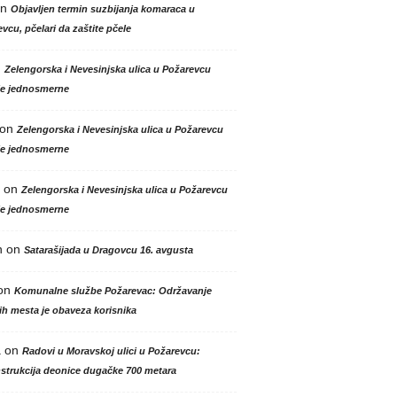
n
Objavljen termin suzbijanja komaraca u
vcu, pčelari da zaštite pčele
n
Zelengorska i Nevesinjska ulica u Požarevcu
le jednosmerne
on
Zelengorska i Nevesinjska ulica u Požarevcu
le jednosmerne
on
Zelengorska i Nevesinjska ulica u Požarevcu
le jednosmerne
n
on
Satarašijada u Dragovcu 16. avgusta
on
Komunalne službe Požarevac: Održavanje
h mesta je obaveza korisnika
a
on
Radovi u Moravskoj ulici u Požarevcu:
strukcija deonice dugačke 700 metara