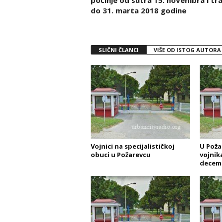
počinje od sutra 15. novembra i tra
do 31. marta 2018 godine
SLIČNI ČLANCI
VIŠE OD ISTOG AUTORA
Vojnici na specijalističkoj
U Poža
obuci u Požarevcu
vojnik
decemb