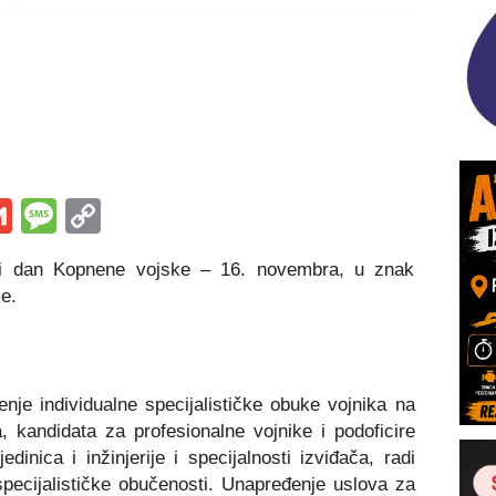
s
tsApp
iber
Gmail
Message
Copy
Link
 i dan Kopnene vojske – 16. novembra, u znak
e.
je individualne specijalističke obuke vojnika na
 kandidata za profesionalne vojnike i podoficire
jedinica i inžinjerije i specijalnosti izviđača, radi
specijalističke obučenosti. Unapređenje uslova za