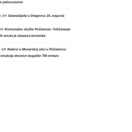
le jednosmerne
n
on
Satarašijada u Dragovcu 16. avgusta
on
Komunalne službe Požarevac: Održavanje
h mesta je obaveza korisnika
a
on
Radovi u Moravskoj ulici u Požarevcu:
strukcija deonice dugačke 700 metara