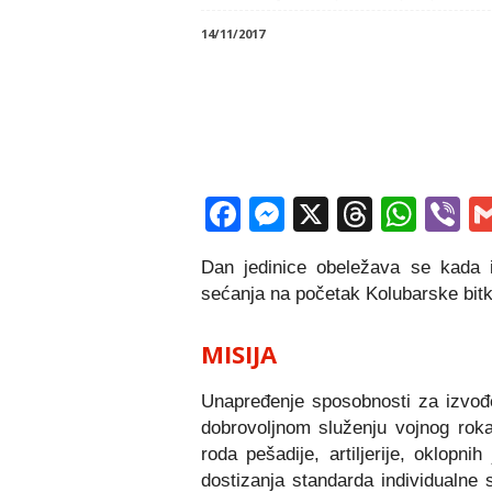
14/11/2017
Facebook
Messenger
X
Thread
Wha
V
Dan jedinice obeležava se kada
sećanja na početak Kolubarske bitk
MISIJA
Unapređenje sposobnosti za izvođen
dobrovoljnom služenju vojnog roka,
roda pešadije, artiljerije, oklopnih 
dostizanja standarda individualne 