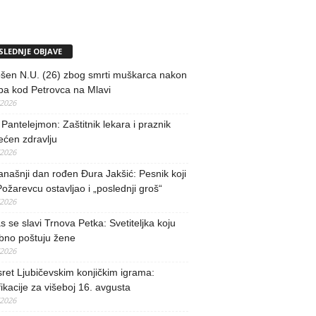
SLEDNJE OBJAVE
šen N.U. (26) zbog smrti muškarca nakon
ba kod Petrovca na Mlavi
/2026
 Pantelejmon: Zaštitnik lekara i praznik
ećen zdravlju
/2026
našnji dan rođen Đura Jakšić: Pesnik koji
Požarevcu ostavljao i „poslednji groš“
/2026
 se slavi Trnova Petka: Svetiteljka koju
bno poštuju žene
/2026
ret Ljubičevskim konjičkim igrama:
fikacije za višeboj 16. avgusta
/2026