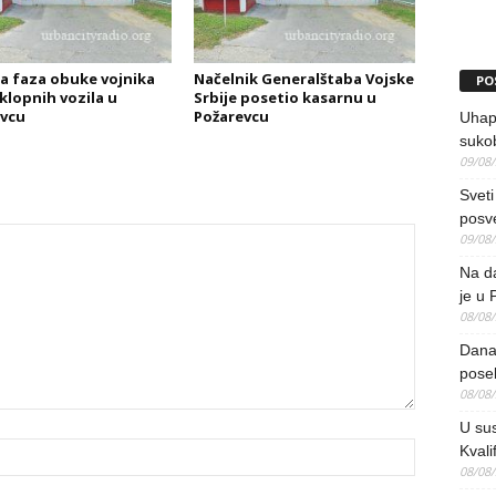
a faza obuke vojnika
Načelnik Generalštaba Vojske
PO
klopnih vozila u
Srbije posetio kasarnu u
vcu
Požarevcu
Uhap
suko
09/08
Sveti
posv
09/08
Na da
je u 
08/08
Danas
pose
08/08
U sus
Kvali
08/08