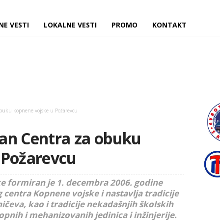
NE VESTI
LOKALNE VESTI
PROMO
KONTAKT
buku kopnene vojske u Požarevcu
an Centra za obuku
 Požarevcu
e formiran je 1. decembra 2006. godine
centra Kopnene vojske i nastavlja tradicije
ničeva, kao i tradicije nekadašnjih školskih
lopnih i mehanizovanih jedinica i inžinjerije.