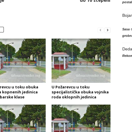
je
do 10 stepeni
posta
Boja
Sasa
grobni
Ded
Rekon
revcu u toku obuka
U Požarevcu u toku
a kopnenih jedinica
specijalistička obuka vojnika
arske klase
roda oklopnih jedinica