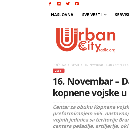
NASLOVNA
SVE VESTI
SERVIS
Urban
City
POČETNA
VESTI
16. Novembar – Dan Centra za o
VESTI
16. Novembar – D
kopnene vojske u
Centar za obuku Kopnene vojsk
preformiranjem 565. nastavnog 
vojnih jedinica sa teritorije Bra
centara pešadije, artiljerije, ok