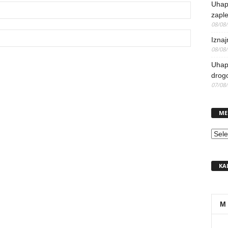
Uhap
zaple
08/08
Iznaj
08/08
Uhapš
drog
07/08
ME
MEN
KA
M