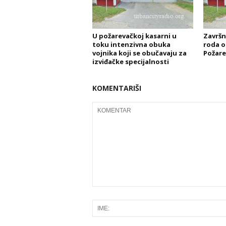
U požarevačkoj kasarni u
Završn
toku intenzivna obuka
roda o
vojnika koji se obučavaju za
Požare
izviđačke specijalnosti
KOMENTARIŠI