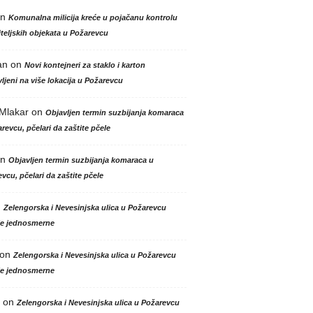
n
Komunalna milicija kreće u pojačanu kontrolu
teljskih objekata u Požarevcu
an
on
Novi kontejneri za staklo i karton
ljeni na više lokacija u Požarevcu
 Mlakar
on
Objavljen termin suzbijanja komaraca
revcu, pčelari da zaštite pčele
n
Objavljen termin suzbijanja komaraca u
vcu, pčelari da zaštite pčele
n
Zelengorska i Nevesinjska ulica u Požarevcu
le jednosmerne
on
Zelengorska i Nevesinjska ulica u Požarevcu
le jednosmerne
on
Zelengorska i Nevesinjska ulica u Požarevcu