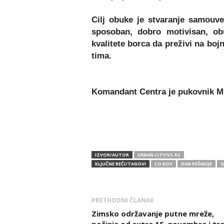
Cilj obuke je stvaranje samouver
sposoban, dobro motivisan, ob
kvalitete borca da preživi na boj
tima.
Komandant Centra je pukovnik Mi
IZVOR/AUTOR
URBAN CITY/VS.RS
KLJUČNE REČI/TAGOVI
CO KOV
DAN PEŠADIJE
G
PRETHODNI ČLANAK
Zimsko održavanje putne mreže,