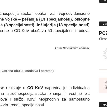
UR
specijalistička obuka za vojnoevidencione
ene vojske –
pešadija (14 specijalnosti)
,
oklopne
VR
ija (8 specijalnosti)
,
inžinjerija (18 specijalnosti)
 se u CO KoV obučava 50 specijalnosti rodova
PO
Clear
Foto: Ministarstvo odbrane
 vatrena obuka, sredstva i oprema) i
M
 se realizuje u
CO KoV
napredna je individualna
 stručnospecijalistička znanja i veštine za
odova i službi KoV, neophodnih za samostalno
NA
kviru roda i specijalnosti.