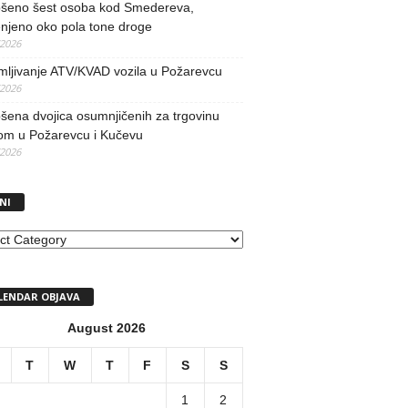
šeno šest osoba kod Smedereva,
njeno oko pola tone droge
/2026
mljivanje ATV/KVAD vozila u Požarevcu
/2026
ena dvojica osumnjičenih za trgovinu
om u Požarevcu i Kučevu
/2026
NI
I
LENDAR OBJAVA
August 2026
T
W
T
F
S
S
1
2