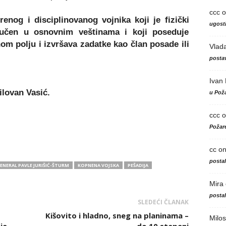
ccc
o
enog i disciplinovanog vojnika koji je fizički
ugosti
učen u osnovnim veštinama i koji poseduje
nom polju i izvršava zadatke kao član posade ili
Vlad
postav
Ivan
lovan Vasić.
u Poža
ccc
o
Požare
cc
o
posta
ENERAL PAVLE JURIŠIĆ-ŠTURM
KOPNENA VOJSKA
PEŠADIJA
Mira
posta
SLEDEĆI ČLANAK
Kišovito i hladno, sneg na planinama –
Milos