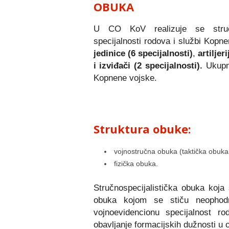
OBUKA
U CO KoV realizuje se stručno
specijalnosti rodova i službi Kopn
jedinice (6 specijalnosti)
,
artiljer
i izviđači (2 specijalnosti).
Ukupno
Kopnene vojske.
Struktura obuke:
vojnostručna obuka (taktička obuka,
fizička obuka.
Stručnospecijalistička obuka koja
obuka kojom se stiču neophodna
vojnoevidencionu specijalnost r
obavljanje formacijskih dužnosti u o