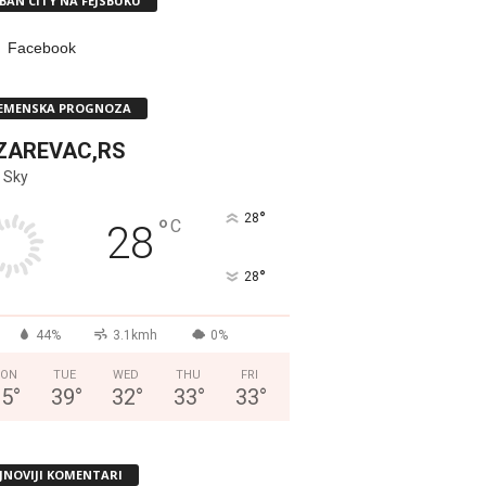
BAN CITY NA FEJSBUKU
Facebook
EMENSKA PROGNOZA
ZAREVAC,RS
 Sky
°
28
°
C
28
°
28
44%
3.1kmh
0%
ON
TUE
WED
THU
FRI
35
°
39
°
32
°
33
°
33
°
JNOVIJI KOMENTARI