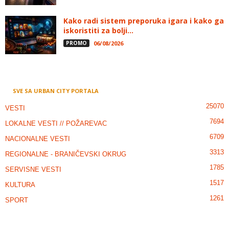
Kako radi sistem preporuka igara i kako ga
iskoristiti za bolji...
PROMO
06/08/2026
SVE SA URBAN CITY PORTALA
25070
VESTI
7694
LOKALNE VESTI // POŽAREVAC
6709
NACIONALNE VESTI
3313
REGIONALNE - BRANIČEVSKI OKRUG
1785
SERVISNE VESTI
1517
KULTURA
1261
SPORT