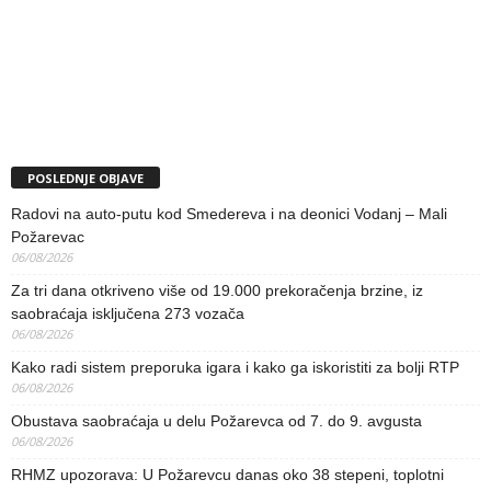
POSLEDNJE OBJAVE
Radovi na auto-putu kod Smedereva i na deonici Vodanj – Mali
Požarevac
06/08/2026
Za tri dana otkriveno više od 19.000 prekoračenja brzine, iz
saobraćaja isključena 273 vozača
06/08/2026
Kako radi sistem preporuka igara i kako ga iskoristiti za bolji RTP
06/08/2026
Obustava saobraćaja u delu Požarevca od 7. do 9. avgusta
06/08/2026
RHMZ upozorava: U Požarevcu danas oko 38 stepeni, toplotni