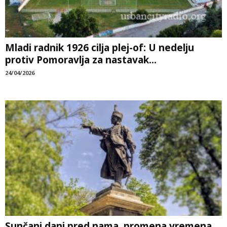
Mladi radnik 1926 cilja plej-of: U nedelju
protiv Pomoravlja za nastavak...
24/04/2026
Sunčani dani pred nama, promena vremena