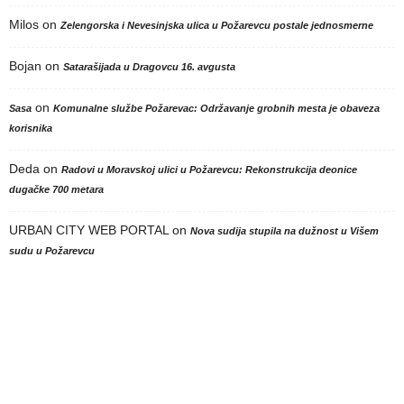
Milos
on
Zelengorska i Nevesinjska ulica u Požarevcu postale jednosmerne
Bojan
on
Satarašijada u Dragovcu 16. avgusta
on
Sasa
Komunalne službe Požarevac: Održavanje grobnih mesta je obaveza
korisnika
Deda
on
Radovi u Moravskoj ulici u Požarevcu: Rekonstrukcija deonice
dugačke 700 metara
URBAN CITY WEB PORTAL
on
Nova sudija stupila na dužnost u Višem
sudu u Požarevcu