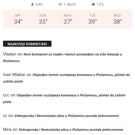
64%
1.4kmh
12%
SAT
SUN
MON
TUE
WED
34
°
35
°
37
°
39
°
38
°
NAJNOVIJI KOMENTARI
Vladan
on
Novi kontejneri za staklo i karton postavljeni na više lokacija u
Požarevcu
Ivan Mlakar
on
Objavljen termin suzbijanja komaraca u Požarevcu, pčelari da
zaštite pčele
ccc
on
Objavljen termin suzbijanja komaraca u Požarevcu, pčelari da zaštite
pčele
cc
on
Zelengorska i Nevesinjska ulica u Požarevcu postale jednosmerne
Mira
on
Zelengorska i Nevesinjska ulica u Požarevcu postale jednosmerne