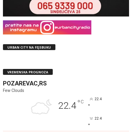
URBAN CITY NA FEJSBUKU
VREMENSKA PROGNOZA
POZAREVAC,RS
Few Clouds
22.4
°
C
22.4
°
22.4
°