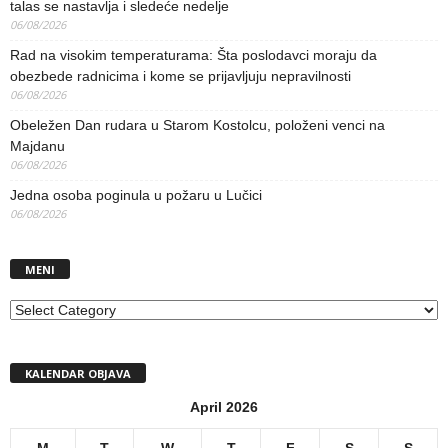
talas se nastavlja i sledeće nedelje
06/08/2026
Rad na visokim temperaturama: Šta poslodavci moraju da
obezbede radnicima i kome se prijavljuju nepravilnosti
06/08/2026
Obeležen Dan rudara u Starom Kostolcu, položeni venci na
Majdanu
06/08/2026
Jedna osoba poginula u požaru u Lučici
06/08/2026
MENI
MENI
KALENDAR OBJAVA
April 2026
M
T
W
T
F
S
S