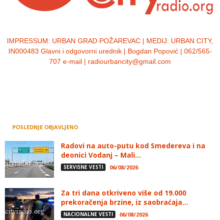
IMPRESSUM:
URBAN GRAD POŽAREVAC | MEDIJ: URBAN CITY,
IN000483 Glavni i odgovorni urednik | Bogdan Popović | 062/565-
707 e-mail | radiourbancity@gmail.com
POSLEDNJE OBJAVLJENO
Radovi na auto-putu kod Smedereva i na
deonici Vodanj – Mali...
SERVISNE VESTI
06/08/2026
Za tri dana otkriveno više od 19.000
prekoračenja brzine, iz saobraćaja...
NACIONALNE VESTI
06/08/2026