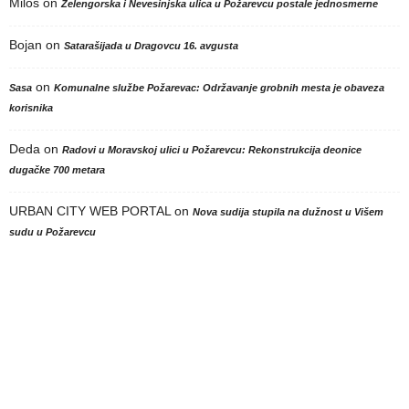
Milos
on
Zelengorska i Nevesinjska ulica u Požarevcu postale jednosmerne
Bojan
on
Satarašijada u Dragovcu 16. avgusta
on
Sasa
Komunalne službe Požarevac: Održavanje grobnih mesta je obaveza
korisnika
Deda
on
Radovi u Moravskoj ulici u Požarevcu: Rekonstrukcija deonice
dugačke 700 metara
URBAN CITY WEB PORTAL
on
Nova sudija stupila na dužnost u Višem
sudu u Požarevcu