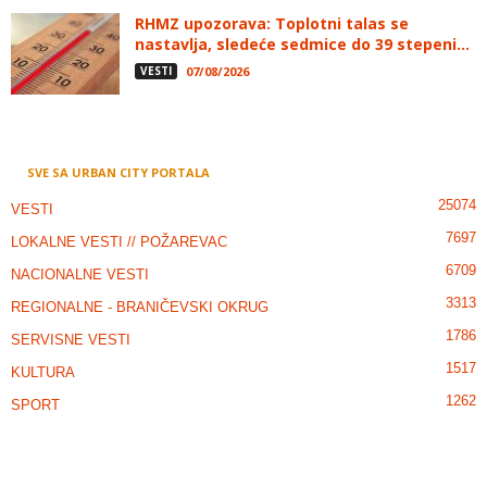
RHMZ upozorava: Toplotni talas se
nastavlja, sledeće sedmice do 39 stepeni...
VESTI
07/08/2026
SVE SA URBAN CITY PORTALA
25074
VESTI
7697
LOKALNE VESTI // POŽAREVAC
6709
NACIONALNE VESTI
3313
REGIONALNE - BRANIČEVSKI OKRUG
1786
SERVISNE VESTI
1517
KULTURA
1262
SPORT