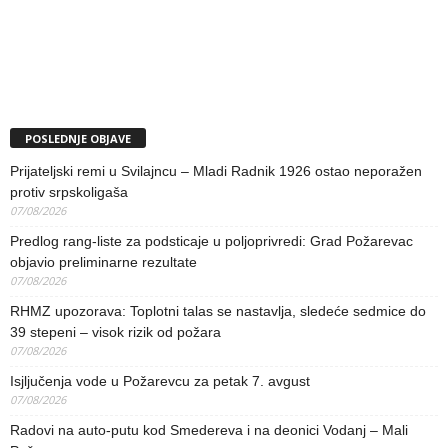
POSLEDNJE OBJAVE
Prijateljski remi u Svilajncu – Mladi Radnik 1926 ostao neporažen
protiv srpskoligaša
07/08/2026
Predlog rang-liste za podsticaje u poljoprivredi: Grad Požarevac
objavio preliminarne rezultate
07/08/2026
RHMZ upozorava: Toplotni talas se nastavlja, sledeće sedmice do
39 stepeni – visok rizik od požara
07/08/2026
Isjljučenja vode u Požarevcu za petak 7. avgust
07/08/2026
Radovi na auto-putu kod Smedereva i na deonici Vodanj – Mali