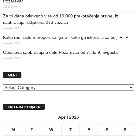
Požarevac
06/08/2026
Za tri dana otkriveno više od 19.000 prekoračenja brzine, iz
saobraćaja isključena 273 vozača
06/08/2026
Kako radi sistem preporuka igara i kako ga iskoristiti za bolji RTP
06/08/2026
Obustava saobraćaja u delu Požarevca od 7. do 9. avgusta
06/08/2026
MENI
MENI
KALENDAR OBJAVA
April 2026
M
T
W
T
F
S
S