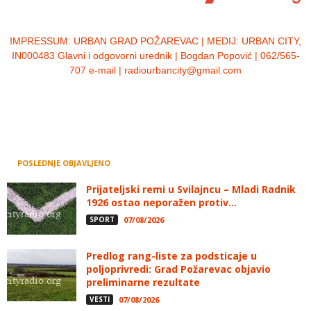
IMPRESSUM:
URBAN GRAD POŽAREVAC | MEDIJ: URBAN CITY,
IN000483 Glavni i odgovorni urednik | Bogdan Popović | 062/565-
707 e-mail | radiourbancity@gmail.com
POSLEDNJE OBJAVLJENO
Prijateljski remi u Svilajncu – Mladi Radnik
1926 ostao neporažen protiv...
SPORT
07/08/2026
Predlog rang-liste za podsticaje u
poljoprivredi: Grad Požarevac objavio
preliminarne rezultate
VESTI
07/08/2026