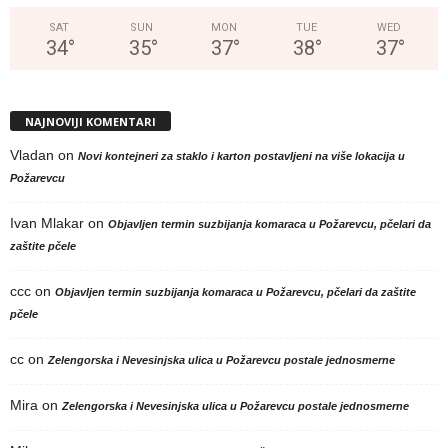
SAT
SUN
MON
TUE
WED
34
°
35
°
37
°
38
°
37
°
NAJNOVIJI KOMENTARI
Vladan
on
Novi kontejneri za staklo i karton postavljeni na više lokacija u
Požarevcu
Ivan Mlakar
on
Objavljen termin suzbijanja komaraca u Požarevcu, pčelari da
zaštite pčele
ccc
on
Objavljen termin suzbijanja komaraca u Požarevcu, pčelari da zaštite
pčele
cc
on
Zelengorska i Nevesinjska ulica u Požarevcu postale jednosmerne
Mira
on
Zelengorska i Nevesinjska ulica u Požarevcu postale jednosmerne