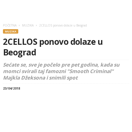
POČETNA
MUZIKA
2CELLOS ponovo dolaze u Beograd
MUZIKA
2CELLOS ponovo dolaze u
Beograd
Sećate se, sve je počelo pre pet godina, kada su
momci svirali taj famozni "Smooth Criminal"
Majkla Džeksona i snimili spot
23/04/2018