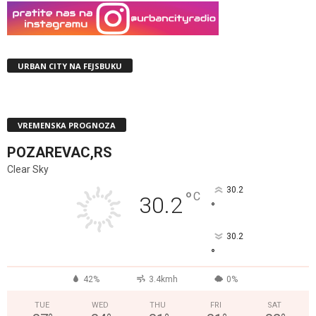
URBAN CITY NA FEJSBUKU
VREMENSKA PROGNOZA
POZAREVAC,RS
Clear Sky
30.2
°
C
30.2
°
30.2
°
42%
3.4kmh
0%
TUE
WED
THU
FRI
SAT