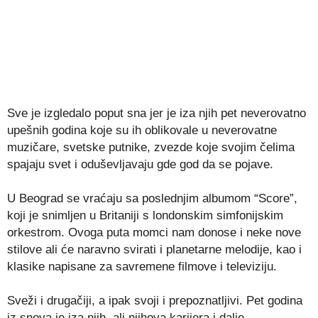
Sve je izgledalo poput sna jer je iza njih pet neverovatno
upešnih godina koje su ih oblikovale u neverovatne
muzičare, svetske putnike, zvezde koje svojim čelima
spajaju svet i oduševljavaju gde god da se pojave.
U Beograd se vraćaju sa poslednjim albumom “Score”,
koji je snimljen u Britaniji s londonskim simfonijskim
orkestrom. Ovoga puta momci nam donose i neke nove
stilove ali će naravno svirati i planetarne melodije, kao i
klasike napisane za savremene filmove i televiziju.
Sveži i drugačiji, a ipak svoji i prepoznatljivi. Pet godina
iz snova je iza njih, ali njihova karijera i dalje