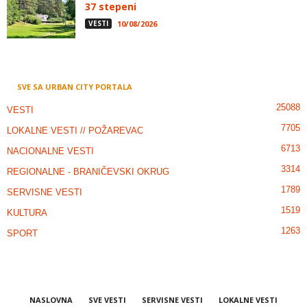
37 stepeni
VESTI
10/08/2026
SVE SA URBAN CITY PORTALA
25088
VESTI
7705
LOKALNE VESTI // POŽAREVAC
6713
NACIONALNE VESTI
3314
REGIONALNE - BRANIČEVSKI OKRUG
1789
SERVISNE VESTI
1519
KULTURA
1263
SPORT
NASLOVNA
SVE VESTI
SERVISNE VESTI
LOKALNE VESTI