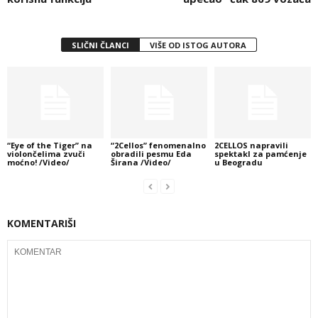
SLIČNI ČLANCI
VIŠE OD ISTOG AUTORA
“Eye of the Tiger” na
“2Cellos” fenomenalno
2CELLOS napravili
violončelima zvuči
obradili pesmu Eda
spektakl za pamćenje
moćno! /Video/
Širana /Video/
u Beogradu
KOMENTARIŠI