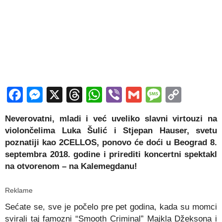
Facebook
Messenger
X
Threads
WhatsApp
Viber
Gmail
Messag
Copy
Link
Neverovatni, mladi i već uveliko slavni virtouzi na
violončelima Luka Šulić i Stjepan Hauser, svetu
poznatiji kao 2CELLOS, ponovo će doći u Beograd 8.
septembra 2018. godine i prirediti koncertni spektakl
na otvorenom – na Kalemegdanu!
Reklame
Sećate se, sve je počelo pre pet godina, kada su momci
svirali taj famozni “Smooth Criminal” Majkla Džeksona i