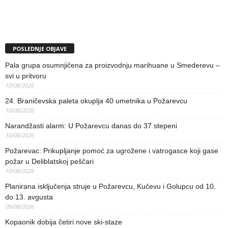
POSLEDNJE OBJAVE
Pala grupa osumnjičena za proizvodnju marihuane u Smederevu –
svi u pritvoru
10/08/2026
24. Braničevska paleta okuplja 40 umetnika u Požarevcu
10/08/2026
Narandžasti alarm: U Požarevcu danas do 37 stepeni
10/08/2026
Požarevac: Prikupljanje pomoć za ugrožene i vatrogasce koji gase
požar u Deliblatskoj peščari
10/08/2026
Planirana isključenja struje u Požarevcu, Kučevu i Golupcu od 10.
do 13. avgusta
09/08/2026
Kopaonik dobija četiri nove ski-staze