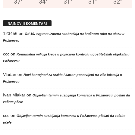
37
°
34
°
31
°
31
°
32
°
NAJNOVIJI KOMENTARI
123456
on
Od 10. avgusta izmena saobraćaja na kružnom toku na ulazu u
Požarevac
ccc
on
Komunalna milicija kreće u pojačanu kontrolu ugostiteljskih objekata u
Požarevcu
Vladan
on
Novi kontejneri za staklo i karton postavljeni na više lokacija u
Požarevcu
Ivan Mlakar
on
Objavljen termin suzbijanja komaraca u Požarevcu, pčelari da
zaštite pčele
ccc
on
Objavljen termin suzbijanja komaraca u Požarevcu, pčelari da zaštite
pčele