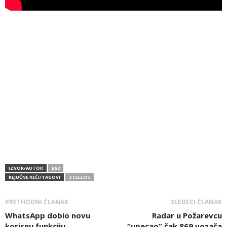
IZVOR/AUTOR
B92
KLJUČNE REČI/TAGOVI
2 CELLOS
PRETHODNI ČLANAK
SLEDEĆI ČLANAK
WhatsApp dobio novu
Radar u Požarevcu
korisnu funkciju
“upecao” čak 869 vozača