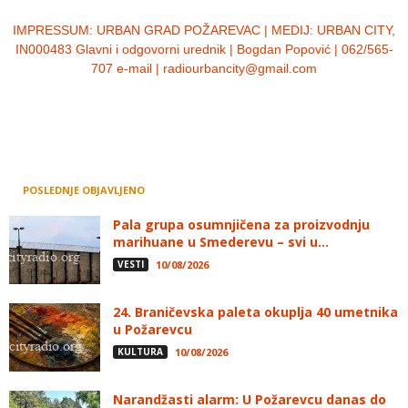
IMPRESSUM:
URBAN GRAD POŽAREVAC | MEDIJ: URBAN CITY,
IN000483 Glavni i odgovorni urednik | Bogdan Popović | 062/565-
707 e-mail | radiourbancity@gmail.com
POSLEDNJE OBJAVLJENO
Pala grupa osumnjičena za proizvodnju
marihuane u Smederevu – svi u...
VESTI
10/08/2026
24. Braničevska paleta okuplja 40 umetnika
u Požarevcu
KULTURA
10/08/2026
Narandžasti alarm: U Požarevcu danas do