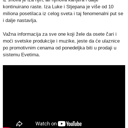
kontinuirano raste. Iza Luke i Stjepana je više od 10
miliona posetilaca iz celog sveta i taj fenomenalni put se
i dalje nastavlja.
Važna informacija za sve one koji žele da osete čari i
moći svetske produkcije i muzike, jeste da će ulaznice
po promotivnim cenama od ponedeljka biti u prodaji u
sistemu Evetima.