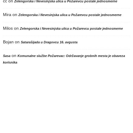
cc
on
Zelengorska i Nevesinjska ulica u Požarevcu postale jednosmerne
Mira
on
Zelengorska i Nevesinjska ulica u Požarevcu postale jednosmerne
Milos
on
Zelengorska i Nevesinjska ulica u Požarevcu postale jednosmerne
Bojan
on
Satarašijada u Dragovcu 16. avgusta
on
Sasa
Komunalne službe Požarevac: Održavanje grobnih mesta je obaveza
korisnika