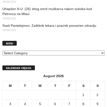
09/08/2026
Uhapšen N.U. (26) zbog smrti muškarca nakon sukoba kod
Petrovca na Mlavi
09/08/2026
Sveti Pantelejmon: Zaštitnik lekara i praznik posvećen zdravlju
09/08/2026
MENI
MENI
KALENDAR OBJAVA
August 2026
M
T
W
T
F
S
S
1
2
3
4
5
6
7
8
9