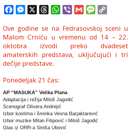
Facebook
Messenger
X
Threads
WhatsApp
Viber
Gmail
Messag
Copy
Link
Ove godine se na Fedrasovskoj sceni u
Malom Crniću u vremenu od 14 – 22.
oktobra izvodi preko dvadeset
amaterskih predstava, uključujući i tri
dečije predstave.
Ponedeljak 21 čas:
AP “MASUKA” Velika Plana
Adaptacija i režija Miloš Jagodić
Scenograf Olivera Andrejić
Izbor kostima i šminka Vesna Barjaktarević
Izbor muzike Milan Filipović i Miloš Jagodić
Glas iz ORR-a Siniša Ubović