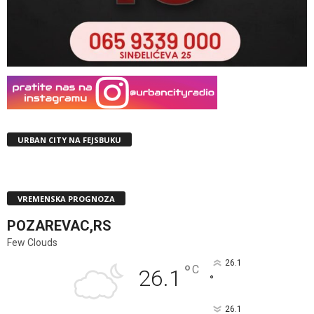
URBAN CITY NA FEJSBUKU
VREMENSKA PROGNOZA
POZAREVAC,RS
Few Clouds
26.1
°
C
26.1
°
26.1