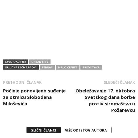
IZVOR/AUTOR
URBAN CITY
KLJUČNE REČI/TAGOVI
FEDRAS
MALO CRNIĆE
PREDSTAVA
PRETHODNI ČLANAK
SLEDEĆI ČLANAK
Počinje ponovljeno suđenje
Obeležavanje 17. oktobra
za otmicu Slobodana
Svetskog dana borbe
Miloševića
protiv siromaštva u
Požarevcu
SLIČNI ČLANCI
VIŠE OD ISTOG AUTORA