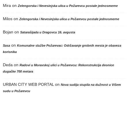
Mira
on
Zelengorska i Nevesinjska ulica u Požarevcu postale jednosmerne
Milos
on
Zelengorska i Nevesinjska ulica u Požarevcu postale jednosmerne
Bojan
on
Satarašijada u Dragovcu 16. avgusta
on
Sasa
Komunalne službe Požarevac: Održavanje grobnih mesta je obaveza
korisnika
Deda
on
Radovi u Moravskoj ulici u Požarevcu: Rekonstrukcija deonice
dugačke 700 metara
URBAN CITY WEB PORTAL
on
Nova sudija stupila na dužnost u Višem
sudu u Požarevcu