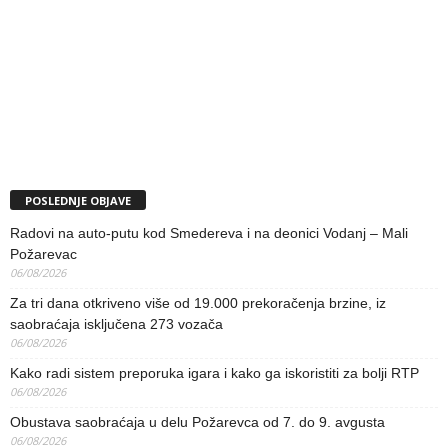
POSLEDNJE OBJAVE
Radovi na auto-putu kod Smedereva i na deonici Vodanj – Mali
Požarevac
06/08/2026
Za tri dana otkriveno više od 19.000 prekoračenja brzine, iz
saobraćaja isključena 273 vozača
06/08/2026
Kako radi sistem preporuka igara i kako ga iskoristiti za bolji RTP
06/08/2026
Obustava saobraćaja u delu Požarevca od 7. do 9. avgusta
06/08/2026