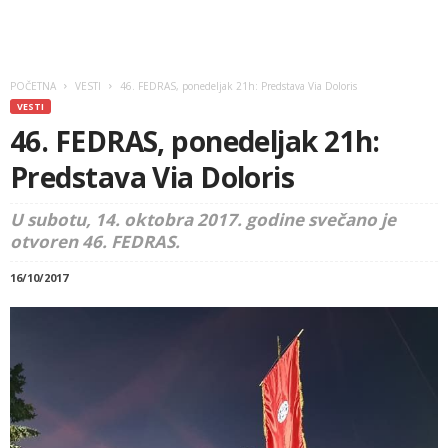
POČETNA
VESTI
46. FEDRAS, ponedeljak 21h: Predstava Via Doloris
VESTI
46. FEDRAS, ponedeljak 21h:
Predstava Via Doloris
U subotu, 14. oktobra 2017. godine svečano je
otvoren 46. FEDRAS.
16/10/2017