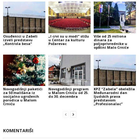
Osuđenici u Zabeli
„I crvi su u modi“ stižu
Više od 25 miliona
izveli predstavu
u Centar za kulturu
dinara za
„Kontrola besa“
Požarevac
poljoprivrednike u
opštini Malo Crniće
Novogodišnji paketići
Novogodišnji program
KPZ “Zabela” obeležila
za 50 mališana iz
u Malom Crniću od 25.
Međunarodni dan
socijalno ugroženih
do 30. decembra
ljudskih prava
porodica u Malom
predstavom
Crniću
„Profesionalac“
KOMENTARIŠI