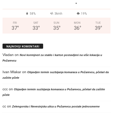
°
58%
3kmh
19%
FRI
SAT
SUN
MON
TUE
37
°
33
°
35
°
36
°
39
°
NAJNOVIJI KOMENTARI
Vladan
on
Novi kontejneri za staklo i karton postavljeni na više lokacija u
Požarevcu
Ivan Mlakar
on
Objavljen termin suzbijanja komaraca u Požarevcu, pčelari da
zaštite pčele
ccc
on
Objavljen termin suzbijanja komaraca u Požarevcu, pčelari da zaštite
pčele
cc
on
Zelengorska i Nevesinjska ulica u Požarevcu postale jednosmerne