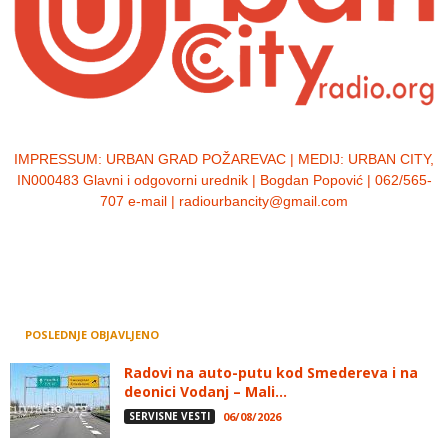
IMPRESSUM:
URBAN GRAD POŽAREVAC | MEDIJ: URBAN CITY,
IN000483 Glavni i odgovorni urednik | Bogdan Popović | 062/565-
707 e-mail | radiourbancity@gmail.com
POSLEDNJE OBJAVLJENO
Radovi na auto-putu kod Smedereva i na
deonici Vodanj – Mali...
SERVISNE VESTI
06/08/2026