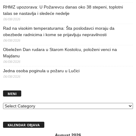
RHMZ upozorava: U Požarevcu danas oko 38 stepeni, toplotni
talas se nastavlja i sledeće nedelje
06/08/2026
Rad na visokim temperaturama: Šta poslodavci moraju da
obezbede radnicima i kome se prijavljuju nepravilnosti
06/08/2026
Obeležen Dan rudara u Starom Kostolcu, položeni venci na
Majdanu
06/08/2026
Jedna osoba poginula u požaru u Lučici
06/08/2026
MENI
MENI
KALENDAR OBJAVA
August 2026