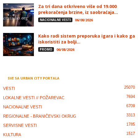
Za tri dana otkriveno više od 19.000
prekoračenja brzine, iz saobraćaja...
NACIONALNE VESTI
06/08/2026
Kako radi sistem preporuka igara i kako ga
iskoristiti za bolji...
PROMO
06/08/2026
SVE SA URBAN CITY PORTALA
25070
VESTI
7694
LOKALNE VESTI // POŽAREVAC
6709
NACIONALNE VESTI
3313
REGIONALNE - BRANIČEVSKI OKRUG
1785
SERVISNE VESTI
1517
KULTURA