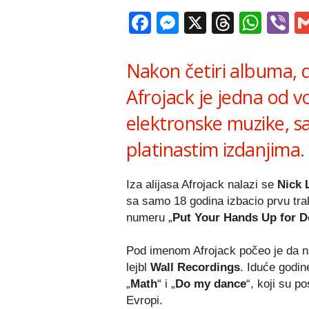
Facebook
Messenger
X
Thread
Wha
V
Nakon četiri albuma, d
Afrojack je jedna od v
elektronske muzike, s
platinastim izdanjima.
Iza alijasa Afrojack nalazi se
Nick 
sa samo 18 godina izbacio prvu tra
numeru „
Put Your Hands Up for De
Pod imenom Afrojack počeo je da na
lejbl
Wall Recordings
. Iduće godi
„
Math
“ i „
Do my dance
“, koji su po
Evropi.