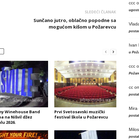
ccc
o
ugosti
SLEDEĆI ČLANAK
Sunčano jutro, oblačno popodne sa
Vlad
mogućom kišom u Požarevcu
postav
Ivan
u Poža
ccc
o
Požare
cc
o
posta
Mira
my Winehouse Band
Prvi Svetosavski muzički
posta
a na Nišvil džez
festival škola u Požarevcu
lu 2026.
Milos
posta