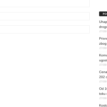
PO
Uhapš
drog
07/08
Priv
zbog 
07/08
Komun
ugost
07/08
Cena 
202 d
07/08
Od 1
toku
07/08
Kosto