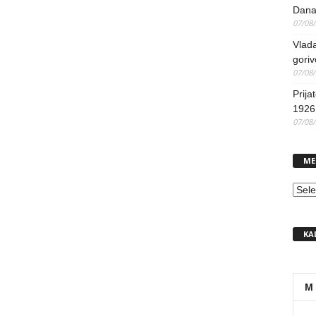
Dana
07/08
Vlada
goriv
07/08
Prija
1926 
07/08
ME
MEN
KA
M