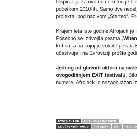
Inspiracija za ovu numeru mu je bi
početkom 2010-ih. Samo dve nedelje 
projekta, pod nazivom „Started“. Pr
Krajem leta iste godine Afrojack je 
Posebno se izdvojila pesma „
When 
kritika, a na kojoj je vokale pevala
E
učestvuje i na Evroviziji prošle god
Jednog od glavnih aktera na svet
ovogodišnjem EXIT festivalu.
Bilo
numere, Afrojack je nezaobilazan i
IZVOR/AUTOR
EXIT / VANJA RATKOVIĆ
KLJUČNE REČI/TAGOVI
AFROJACK
EXIT
FESTIVA