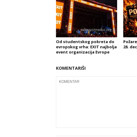
Od studentskog pokreta do
Požarev
evropskog vrha: EXIT najbolja
28. de
event organizacija Evrope
KOMENTARIŠI