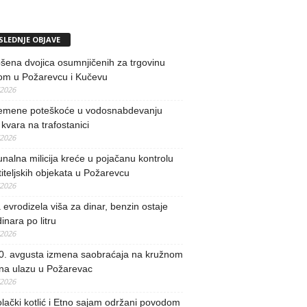
SLEDNJE OBJAVE
ena dvojica osumnjičenih za trgovinu
om u Požarevcu i Kučevu
/2026
remene poteškoće u vodosnabdevanju
kvara na trafostanici
/2026
alna milicija kreće u pojačanu kontrolu
iteljskih objekata u Požarevcu
/2026
evrodizela viša za dinar, benzin ostaje
inara po litru
/2026
0. avgusta izmena saobraćaja na kružnom
 na ulazu u Požarevac
/2026
lački kotlić i Etno sajam održani povodom