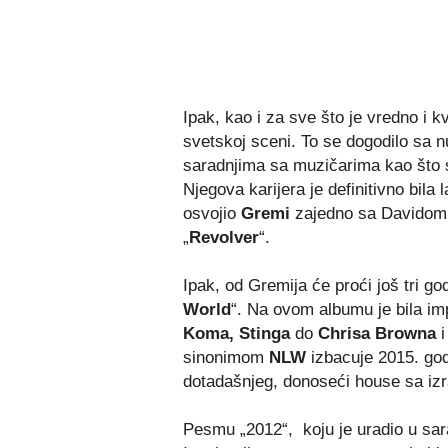
Ipak, kao i za sve što je vredno i k
svetskoj sceni. To se dogodilo sa 
saradnjima sa muzičarima kao što
Njegova karijera je definitivno bila
osvojio
Gremi
zajedno sa Davidom
„
Revolver
“.
Ipak, od Gremija će proći još tri go
World
“. Na ovom albumu je bila i
Koma,
Stinga
do
Chrisa Browna
sinonimom
NLW
izbacuje 2015. god
dotadašnjeg, donoseći house sa iz
Pesmu „2012“, koju je uradio u sar