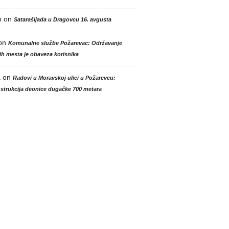
n
on
Satarašijada u Dragovcu 16. avgusta
on
Komunalne službe Požarevac: Održavanje
h mesta je obaveza korisnika
a
on
Radovi u Moravskoj ulici u Požarevcu:
strukcija deonice dugačke 700 metara