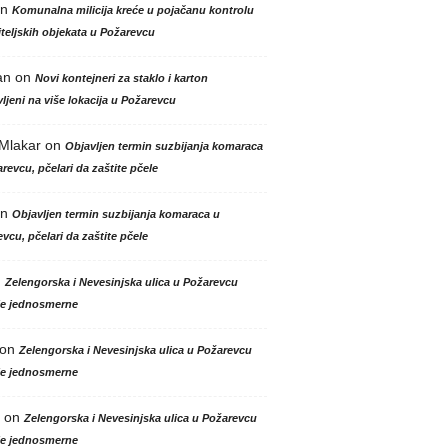
n
Komunalna milicija kreće u pojačanu kontrolu
teljskih objekata u Požarevcu
an
on
Novi kontejneri za staklo i karton
ljeni na više lokacija u Požarevcu
 Mlakar
on
Objavljen termin suzbijanja komaraca
revcu, pčelari da zaštite pčele
n
Objavljen termin suzbijanja komaraca u
vcu, pčelari da zaštite pčele
n
Zelengorska i Nevesinjska ulica u Požarevcu
le jednosmerne
on
Zelengorska i Nevesinjska ulica u Požarevcu
le jednosmerne
on
Zelengorska i Nevesinjska ulica u Požarevcu
le jednosmerne