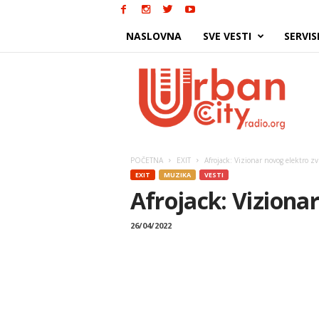
NASLOVNA
SVE VESTI
SERVIS
Urban
City
POČETNA
EXIT
Afrojack: Vizionar novog elektro z
EXIT
MUZIKA
VESTI
Afrojack: Viziona
26/04/2022