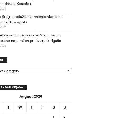
 rudara u Kostolcu
/2026
 Srbije produžila smanjenje akciza na
o do 16. avgusta
/2026
teljski remi u Svilajncu – Mladi Radnik
ostao neporažen protiv srpskoligaša
/2026
NI
I
LENDAR OBJAVA
August 2026
T
W
T
F
S
S
1
2