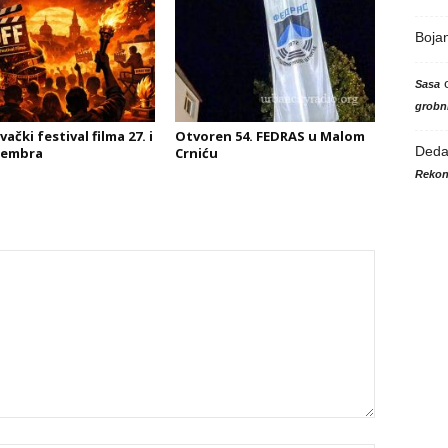
Boja
Sasa
grobni
ački festival filma 27. i
Otvoren 54. FEDRAS u Malom
Ded
cembra
Crniću
Rekon