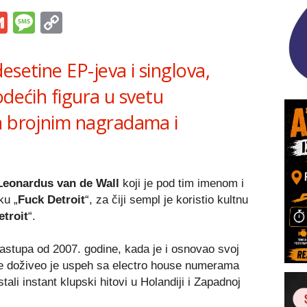
s
tsApp
iber
Gmail
Message
Copy
Link
esetine EP-jeva i singlova,
odećih figura u svetu
a brojnim nagradama i
Leonardus van de Wall
koji je pod tim imenom i
ku „
Fuck Detroit
“, za čiji sempl je koristio kultnu
troit
“.
stupa od 2007. godine, kada je i osnovao svoj
ne doživeo je uspeh sa electro house numerama
stali instant klupski hitovi u Holandiji i Zapadnoj