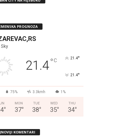
BAN CITY NA FEJSBUKU
EMENSKA PROGNOZA
ZAREVAC,RS
 Sky
°
21.4
°
C
21.4
°
21.4
75%
3.3kmh
1%
UN
MON
TUE
WED
THU
34
°
37
°
38
°
35
°
34
°
JNOVIJI KOMENTARI