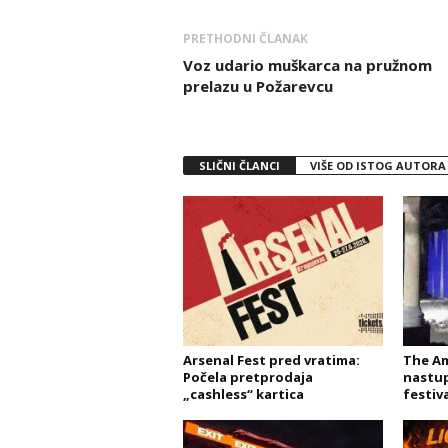
PRETHODNI ČLANAK
Voz udario muškarca na pružnom
prelazu u Požarevcu
SLIČNI ČLANCI
VIŠE OD ISTOG AUTORA
Arsenal Fest pred vratima:
The A
Počela pretprodaja
nastup
„cashless“ kartica
festiva