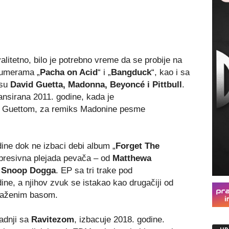
valitetno, bilo je potrebno vreme da se probije na
numerama „
Pacha on Acid
“ i „
Bangduck
“, kao i sa
 su
David Guetta, Madonna, Beyoncé i Pittbull
.
 lansirana 2011. godine, kada je
 Guettom, za remiks Madonine pesme
dine dok ne izbaci debi album „
Forget The
mpresivna plejada pevača – od
Matthewa
i
Snoop Dogga
. EP sa tri trake pod
ine, a njihov zvuk se istakao kao drugačiji od
raženim basom.
adnji sa
Ravitezom
, izbacuje 2018. godine.