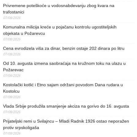
Privremene poteškoće u vodosnabdevanju zbog kvara na
trafostanici
07/08/2026
Komunalna milicija kreće u pojačanu kontrolu ugostiteljskih
objekata u Požarevcu
07/08/2026
Cena evrodizela viša za dinar, benzin ostaje 202 dinara po litru
07/08/2026
Od 10. avgusta izmena saobraćaja na kružnom toku na ulazu u
Požarevac
07/08/2026
Kostolački kotlić i Etno sajam održani povodom Dana rudara u
Kostolcu
07/08/2026
Vlada Srbije produžila smanjenje akciza na gorivo do 16. avgusta
07/08/2026
Prijateljski remi u Svilajncu – Mladi Radnik 1926 ostao neporažen
protiv srpskoligaša
07/08/2026