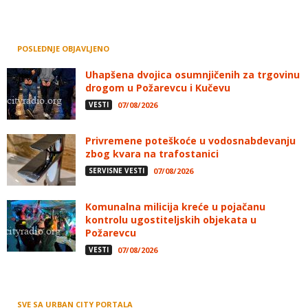
POSLEDNJE OBJAVLJENO
Uhapšena dvojica osumnjičenih za trgovinu
drogom u Požarevcu i Kučevu
VESTI
07/08/2026
Privremene poteškoće u vodosnabdevanju
zbog kvara na trafostanici
SERVISNE VESTI
07/08/2026
Komunalna milicija kreće u pojačanu
kontrolu ugostiteljskih objekata u
Požarevcu
VESTI
07/08/2026
SVE SA URBAN CITY PORTALA