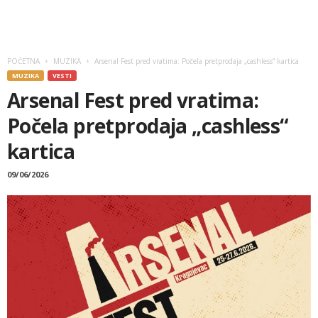
POČETNA
MUZIKA
Arsenal Fest pred vratima: Počela pretprodaja „cashless“ kartica
MUZIKA
VESTI
Arsenal Fest pred vratima:
Počela pretprodaja „cashless“
kartica
09/06/2026