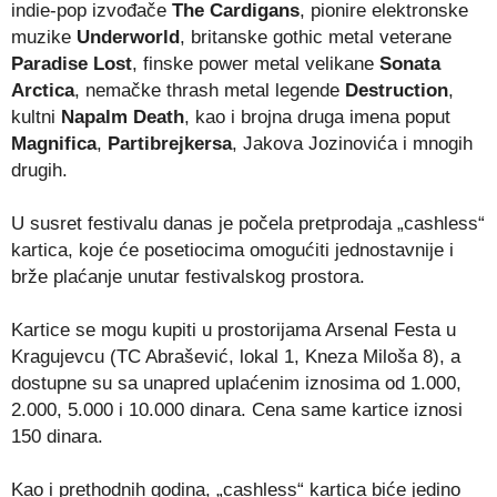
indie-pop izvođače
The Cardigans
, pionire elektronske
muzike
Underworld
, britanske gothic metal veterane
Paradise Lost
, finske power metal velikane
Sonata
Arctica
, nemačke thrash metal legende
Destruction
,
kultni
Napalm Death
, kao i brojna druga imena poput
Magnifica
,
Partibrejkersa
, Jakova Jozinovića i mnogih
drugih.
U susret festivalu danas je počela pretprodaja „cashless“
kartica, koje će posetiocima omogućiti jednostavnije i
brže plaćanje unutar festivalskog prostora.
Kartice se mogu kupiti u prostorijama Arsenal Festa u
Kragujevcu (TC Abrašević, lokal 1, Kneza Miloša 8), a
dostupne su sa unapred uplaćenim iznosima od 1.000,
2.000, 5.000 i 10.000 dinara. Cena same kartice iznosi
150 dinara.
Kao i prethodnih godina, „cashless“ kartica biće jedino