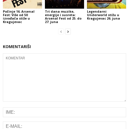
Počinje 16. Arsenal
Tri dana muzike,
Legendarni
Fest: Više od 50
energije i susreta:
Underworld stižu u
izvođača stiže u
Arsenal Fest od 25. do
Kragujevac 26. juna
Kragujevac
27. juna
KOMENTARIŠI