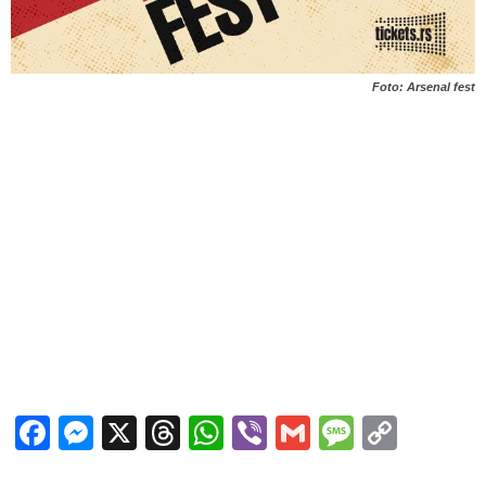
Foto: Arsenal fest
Facebook
Messenger
X
Threads
WhatsApp
Viber
Gmail
Messag
Copy
Link