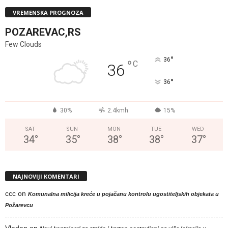
VREMENSKA PROGNOZA
POZAREVAC,RS
Few Clouds
°
36
°
C
36
°
36
30%
2.4kmh
15%
SAT
SUN
MON
TUE
WED
34
°
35
°
38
°
38
°
37
°
NAJNOVIJI KOMENTARI
ccc
on
Komunalna milicija kreće u pojačanu kontrolu ugostiteljskih objekata u
Požarevcu
Vladan
on