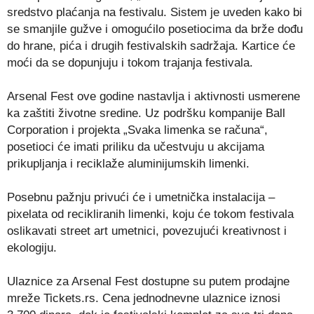
sredstvo plaćanja na festivalu. Sistem je uveden kako bi
se smanjile gužve i omogućilo posetiocima da brže dođu
do hrane, pića i drugih festivalskih sadržaja. Kartice će
moći da se dopunjuju i tokom trajanja festivala.
Arsenal Fest ove godine nastavlja i aktivnosti usmerene
ka zaštiti životne sredine. Uz podršku kompanije Ball
Corporation i projekta „Svaka limenka se računa“,
posetioci će imati priliku da učestvuju u akcijama
prikupljanja i reciklaže aluminijumskih limenki.
Posebnu pažnju privući će i umetnička instalacija –
pixelata od recikliranih limenki, koju će tokom festivala
oslikavati street art umetnici, povezujući kreativnost i
ekologiju.
Ulaznice za Arsenal Fest dostupne su putem prodajne
mreže Tickets.rs. Cena jednodnevne ulaznice iznosi