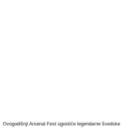
Ovogodišnji Arsenal Fest ugostiće legendarne švedske