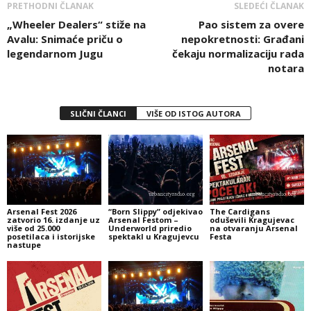
PRETHODNI ČLANAK
SLEDEĆI ČLANAK
„Wheeler Dealers“ stiže na
Pao sistem za overe
Avalu: Snimaće priču o
nepokretnosti: Građani
legendarnom Jugu
čekaju normalizaciju rada
notara
SLIČNI ČLANCI
VIŠE OD ISTOG AUTORA
Arsenal Fest 2026
“Born Slippy” odjekivao
The Cardigans
zatvorio 16. izdanje uz
Arsenal Festom –
oduševili Kragujevac
više od 25.000
Underworld priredio
na otvaranju Arsenal
posetilaca i istorijske
spektakl u Kragujevcu
Festa
nastupe