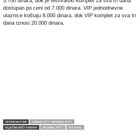
3.700 dinara, dok je festivalski komplet za sva tri dana
dostupan po ceni od 7.000 dinara. VIP jednodnevne
ulaznice koštaju 8.000 dinara, dok VIP komplet za sva tri
dana iznosi 20.000 dinara.
IZVOR/AUTOR
URBAN CITY / ARSENAL FEST
KLJUČNE REČI/TAGOVI
ARSENAL FEST
FESTIVAL