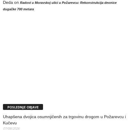
Deda
on
Radovi u Moravskoj ulici u Požarevcu: Rekonstrukcija deonice
dugačke 700 metara
POSLEDNJE OBJAVE
Uhapšena dvojica osumnjičenih za trgovinu drogom u Požarevcu i
Kučevu
07/08/2026