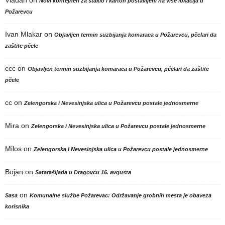
Novi kontejneri za staklo i karton postavljeni na više lokacija u
Požarevcu
Ivan Mlakar
on
Objavljen termin suzbijanja komaraca u Požarevcu, pčelari da
zaštite pčele
ccc
on
Objavljen termin suzbijanja komaraca u Požarevcu, pčelari da zaštite
pčele
cc
on
Zelengorska i Nevesinjska ulica u Požarevcu postale jednosmerne
Mira
on
Zelengorska i Nevesinjska ulica u Požarevcu postale jednosmerne
Milos
on
Zelengorska i Nevesinjska ulica u Požarevcu postale jednosmerne
Bojan
on
Satarašijada u Dragovcu 16. avgusta
on
Sasa
Komunalne službe Požarevac: Održavanje grobnih mesta je obaveza
korisnika