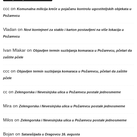
ccc
on
Komunalna milicija kreće u pojačanu kontrolu ugostiteljskih objekata u
Požarevcu
Vladan
on
Novi kontejneri za staklo i karton postavljeni na više lokacija u
Požarevcu
Ivan Mlakar
on
Objavljen termin suzbijanja komaraca u Požarevcu, pčelari da
zaštite pčele
ccc
on
Objavljen termin suzbijanja komaraca u Požarevcu, pčelari da zaštite
pčele
cc
on
Zelengorska i Nevesinjska ulica u Požarevcu postale jednosmerne
Mira
on
Zelengorska i Nevesinjska ulica u Požarevcu postale jednosmerne
Milos
on
Zelengorska i Nevesinjska ulica u Požarevcu postale jednosmerne
Bojan
on
Satarašijada u Dragovcu 16. avgusta