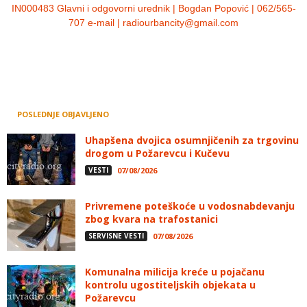
IN000483 Glavni i odgovorni urednik | Bogdan Popović | 062/565-
707 e-mail | radiourbancity@gmail.com
POSLEDNJE OBJAVLJENO
Uhapšena dvojica osumnjičenih za trgovinu
drogom u Požarevcu i Kučevu
VESTI
07/08/2026
Privremene poteškoće u vodosnabdevanju
zbog kvara na trafostanici
SERVISNE VESTI
07/08/2026
Komunalna milicija kreće u pojačanu
kontrolu ugostiteljskih objekata u
Požarevcu