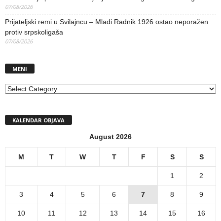
07/08/2026
Prijateljski remi u Svilajncu – Mladi Radnik 1926 ostao neporažen
protiv srpskoligaša
07/08/2026
MENI
MENI
KALENDAR OBJAVA
August 2026
M
T
W
T
F
S
S
1
2
3
4
5
6
7
8
9
10
11
12
13
14
15
16