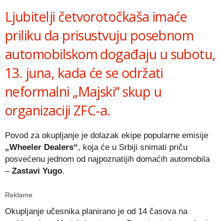
Ljubitelji četvorotočkaša imaće
priliku da prisustvuju posebnom
automobilskom događaju u subotu,
13. juna, kada će se održati
neformalni „Majski“ skup u
organizaciji ZFC-a.
Povod za okupljanje je dolazak ekipe popularne emisije
„Wheeler Dealers“
, koja će u Srbiji snimati priču
posvećenu jednom od najpoznatijih domaćih automobila
–
Zastavi Yugo
.
Reklame
Okupljanje učesnika planirano je od 14 časova na