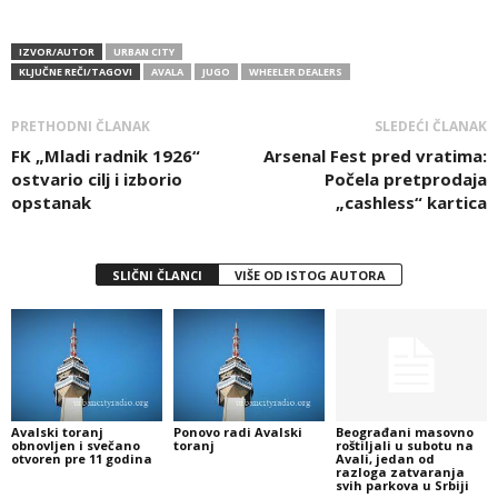
IZVOR/AUTOR
URBAN CITY
KLJUČNE REČI/TAGOVI
AVALA
JUGO
WHEELER DEALERS
PRETHODNI ČLANAK
SLEDEĆI ČLANAK
FK „Mladi radnik 1926“
Arsenal Fest pred vratima:
ostvario cilj i izborio
Počela pretprodaja
opstanak
„cashless“ kartica
SLIČNI ČLANCI
VIŠE OD ISTOG AUTORA
Avalski toranj
Ponovo radi Avalski
Beograđani masovno
obnovljen i svečano
toranj
roštiljali u subotu na
otvoren pre 11 godina
Avali, jedan od
razloga zatvaranja
svih parkova u Srbiji