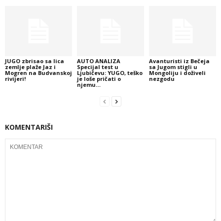
JUGO zbrisao sa lica
AUTO ANALIZA
Avanturisti iz Bečeja
zemlje plaže Jaz i
Specijal test u
sa Jugom stigli u
Mogren na Budvanskoj
Ljubičevu: YUGO, teško
Mongoliju i doživeli
rivijeri!
je loše pričati o
nezgodu
njemu…
KOMENTARIŠI