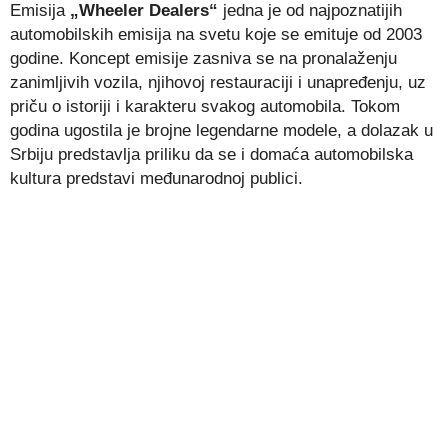
Emisija
„Wheeler Dealers“
jedna je od najpoznatijih
automobilskih emisija na svetu koje se emituje od 2003
godine. Koncept emisije zasniva se na pronalaženju
zanimljivih vozila, njihovoj restauraciji i unapređenju, uz
priču o istoriji i karakteru svakog automobila. Tokom
godina ugostila je brojne legendarne modele, a dolazak u
Srbiju predstavlja priliku da se i domaća automobilska
kultura predstavi međunarodnoj publici.