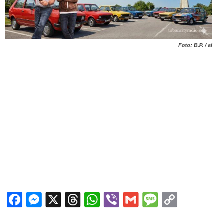
Foto: B.P. / ai
Facebook
Messenger
X
Threads
WhatsApp
Viber
Gmail
Messag
Copy
Link