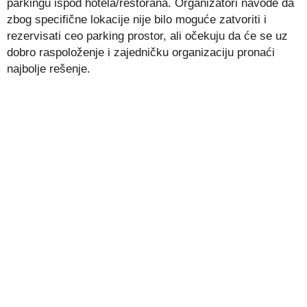
parkingu ispod hotela/restorana. Organizatori navode da
zbog specifične lokacije nije bilo moguće zatvoriti i
rezervisati ceo parking prostor, ali očekuju da će se uz
dobro raspoloženje i zajedničku organizaciju pronaći
najbolje rešenje.