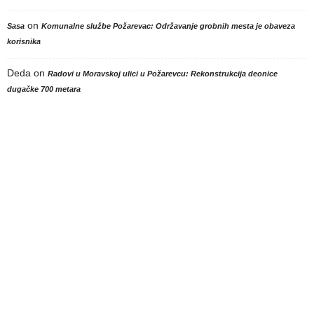
on
Sasa
Komunalne službe Požarevac: Održavanje grobnih mesta je obaveza
korisnika
Deda
on
Radovi u Moravskoj ulici u Požarevcu: Rekonstrukcija deonice
dugačke 700 metara