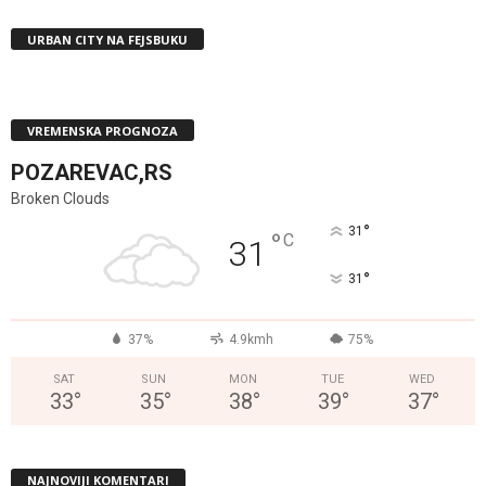
URBAN CITY NA FEJSBUKU
VREMENSKA PROGNOZA
POZAREVAC,RS
Broken Clouds
°
31
°
C
31
°
31
37%
4.9kmh
75%
SAT
SUN
MON
TUE
WED
33
°
35
°
38
°
39
°
37
°
NAJNOVIJI KOMENTARI