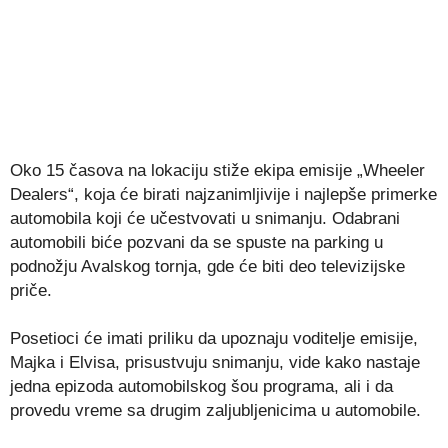
Oko 15 časova na lokaciju stiže ekipa emisije „Wheeler
Dealers“, koja će birati najzanimljivije i najlepše primerke
automobila koji će učestvovati u snimanju. Odabrani
automobili biće pozvani da se spuste na parking u
podnožju Avalskog tornja, gde će biti deo televizijske
priče.
Posetioci će imati priliku da upoznaju voditelje emisije,
Majka i Elvisa, prisustvuju snimanju, vide kako nastaje
jedna epizoda automobilskog šou programa, ali i da
provedu vreme sa drugim zaljubljenicima u automobile.