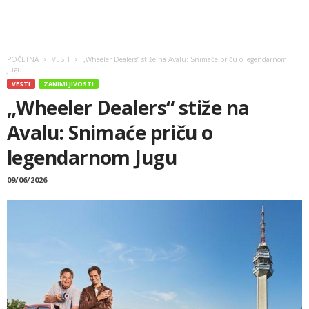
POČETNA
VESTI
„Wheeler Dealers“ stiže na Avalu: Snimaće priču o legendarnom
Jugu
VESTI
ZANIMLJIVOSTI
„Wheeler Dealers“ stiže na
Avalu: Snimaće priču o
legendarnom Jugu
09/06/2026