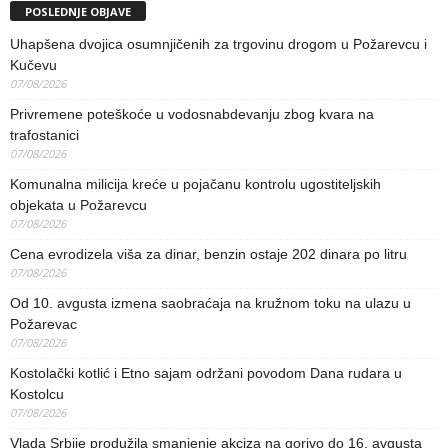
POSLEDNJE OBJAVE
Uhapšena dvojica osumnjičenih za trgovinu drogom u Požarevcu i
Kučevu
07/08/2026
Privremene poteškoće u vodosnabdevanju zbog kvara na
trafostanici
07/08/2026
Komunalna milicija kreće u pojačanu kontrolu ugostiteljskih
objekata u Požarevcu
07/08/2026
Cena evrodizela viša za dinar, benzin ostaje 202 dinara po litru
07/08/2026
Od 10. avgusta izmena saobraćaja na kružnom toku na ulazu u
Požarevac
07/08/2026
Kostolački kotlić i Etno sajam održani povodom Dana rudara u
Kostolcu
07/08/2026
Vlada Srbije produžila smanjenje akciza na gorivo do 16. avgusta