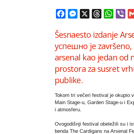
Facebook
Messenger
X
Thread
Wha
V
Šesnaesto izdanje Ars
успешно je završeno, 
arsenal kao jedan od n
prostora za susret vrh
publike.
Tokom tri večeri festival je okupio
Main Stage-u, Garden Stage-u i Exp
i atmosferu.
Ovogodišnji festival obeležili su i 
benda The Cardigans na Arsenal Fes