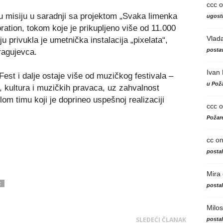
ccc
o
ku misiju u saradnji sa projektom „Svaka limenka
ugosti
ation, tokom koje je prikupljeno više od 11.000
Vlad
 privukla je umetnička instalacija „pixelata“,
postav
ragujevca.
Ivan
Fest i dalje ostaje više od muzičkog festivala –
u Poža
a, kultura i muzičkih pravaca, uz zahvalnost
lom timu koji je doprineo uspešnoj realizaciji
ccc
o
Požare
cc
o
posta
Mira
C
posta
Milos
SLEDEĆI ČLANAK
posta