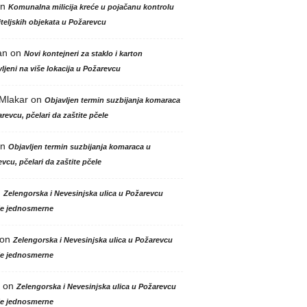
n
Komunalna milicija kreće u pojačanu kontrolu
teljskih objekata u Požarevcu
an
on
Novi kontejneri za staklo i karton
ljeni na više lokacija u Požarevcu
 Mlakar
on
Objavljen termin suzbijanja komaraca
revcu, pčelari da zaštite pčele
n
Objavljen termin suzbijanja komaraca u
vcu, pčelari da zaštite pčele
n
Zelengorska i Nevesinjska ulica u Požarevcu
le jednosmerne
on
Zelengorska i Nevesinjska ulica u Požarevcu
le jednosmerne
on
Zelengorska i Nevesinjska ulica u Požarevcu
le jednosmerne