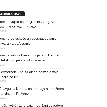
SLEDNJE OBJAVE
ena dvojica osumnjičenih za trgovinu
om u Požarevcu i Kučevu
/2026
remene poteškoće u vodosnabdevanju
kvara na trafostanici
/2026
alna milicija kreće u pojačanu kontrolu
iteljskih objekata u Požarevcu
/2026
evrodizela viša za dinar, benzin ostaje
inara po litru
/2026
0. avgusta izmena saobraćaja na kružnom
 na ulazu u Požarevac
/2026
lački kotlić i Etno sajam održani povodom