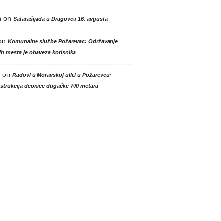
n
on
Satarašijada u Dragovcu 16. avgusta
on
Komunalne službe Požarevac: Održavanje
h mesta je obaveza korisnika
a
on
Radovi u Moravskoj ulici u Požarevcu:
strukcija deonice dugačke 700 metara