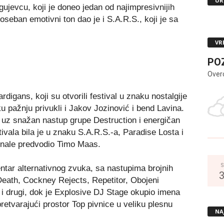
UR
jevcu, koji je doneo jedan od najimpresivnijih
oseban emotivni ton dao je i S.A.R.S., koji je sa
VR
PO
Over
igans, koji su otvorili festival u znaku nostalgije
iku pažnju privukli i Jakov Jozinović i bend Lavina.
 uz snažan nastup grupe Destruction i energičan
vala bila je u znaku S.A.R.S.-a, Paradise Losta i
inale predvodio Timo Maas.
S
ntar alternativnog zvuka, sa nastupima brojnih
ath, Cockney Rejects, Repetitor, Obojeni
i drugi, dok je Explosive DJ Stage okupio imena
retvarajući prostor Top pivnice u veliku plesnu
NA