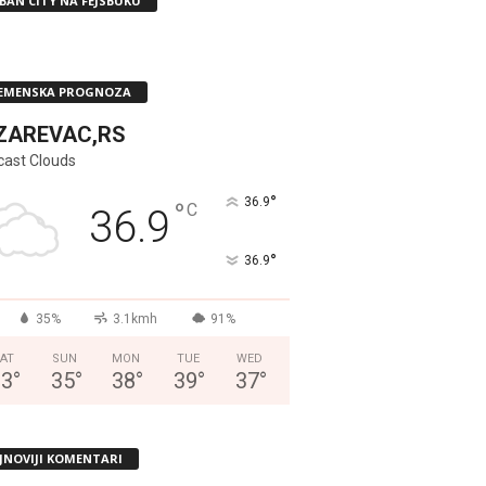
BAN CITY NA FEJSBUKU
EMENSKA PROGNOZA
ZAREVAC,RS
cast Clouds
°
36.9
°
C
36.9
°
36.9
35%
3.1kmh
91%
AT
SUN
MON
TUE
WED
33
°
35
°
38
°
39
°
37
°
JNOVIJI KOMENTARI