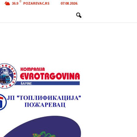
C
POZAREVAC,RS
07.08.2026.
36.9