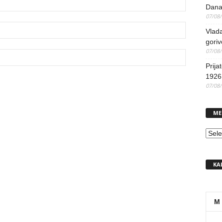
Dana
07/08
Vlada
goriv
07/08
Prija
1926 
07/08
ME
MEN
KA
M