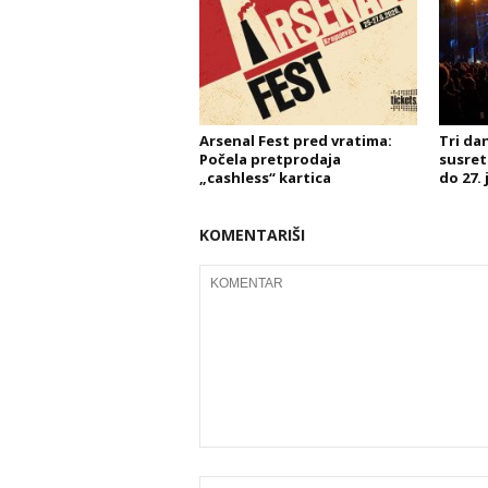
Arsenal Fest pred vratima:
Tri da
Počela pretprodaja
susret
„cashless“ kartica
do 27.
KOMENTARIŠI