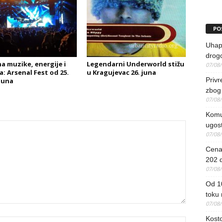
PO
Uhapš
drog
na muzike, energije i
Legendarni Underworld stižu
07/08
a: Arsenal Fest od 25.
u Kragujevac 26. juna
Priv
 juna
zbog 
07/08
Komun
ugost
07/08
Cena 
202 d
07/08
Od 1
toku
07/08
Kosto