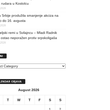
 rudara u Kostolcu
/2026
 Srbije produžila smanjenje akciza na
o do 16. avgusta
/2026
teljski remi u Svilajncu – Mladi Radnik
ostao neporažen protiv srpskoligaša
/2026
NI
I
LENDAR OBJAVA
August 2026
T
W
T
F
S
S
1
2