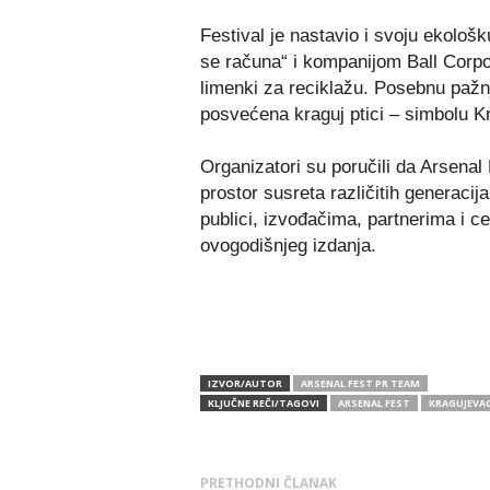
Festival je nastavio i svoju ekološ
se računa“ i kompanijom Ball Corpor
limenki za reciklažu. Posebnu pažnju
posvećena kraguj ptici – simbolu K
Organizatori su poručili da Arsenal 
prostor susreta različitih generacij
publici, izvođačima, partnerima i ce
ovogodišnjeg izdanja.
IZVOR/AUTOR
ARSENAL FEST PR TEAM
KLJUČNE REČI/TAGOVI
ARSENAL FEST
KRAGUJEVA
PRETHODNI ČLANAK