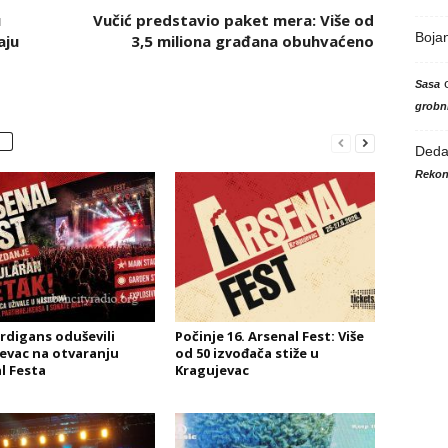
u
Vučić predstavio paket mera: Više od
Boja
aju
3,5 miliona građana obuhvaćeno
Sasa
grobni
Ded
Rekon
rdigans oduševili
Počinje 16. Arsenal Fest: Više
evac na otvaranju
od 50 izvođača stiže u
l Festa
Kragujevac