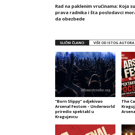
Rad na paklenim vrućinama: Koja s
prava radnika i šta poslodavci mor
da obezbede
SLIČNI ČLANCI
VIŠE OD ISTOG AUTORA
“Born Slippy” odjekivao
The Ca
Arsenal Festom – Underworld
Kraguj
priredio spektakl u
Arsena
Kragujevcu