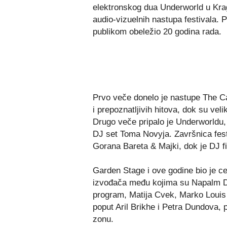
elektronskog dua Underworld u Kragu
audio-vizuelnih nastupa festivala. P
publikom obeležio 20 godina rada.
Prvo veče donelo je nastupe The Card
i prepoznatljivih hitova, dok su vel
Drugo veče pripalo je Underworldu,
DJ set Toma Novyja. Završnica festi
Gorana Bareta & Majki, dok je DJ f
Garden Stage i ove godine bio je ce
izvođača među kojima su Napalm De
program, Matija Cvek, Marko Louis 
poput Aril Brikhe i Petra Dundova, p
zonu.