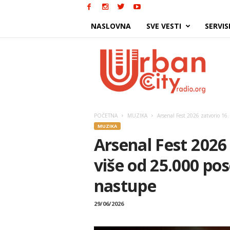
NASLOVNA
SVE VESTI
SERVIS
Urban
City
POČETNA
MUZIKA
Arsenal Fest 2026 zatvorio 16. 
MUZIKA
Arsenal Fest 2026 
više od 25.000 pose
nastupe
29/06/2026