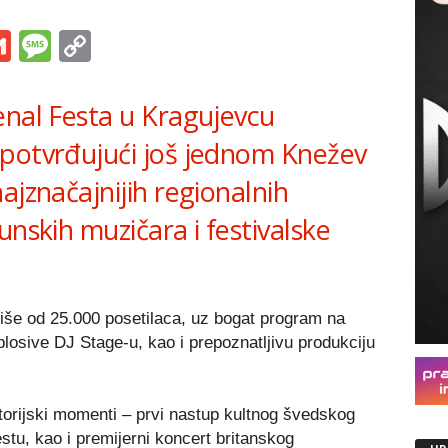
s
tsApp
iber
Gmail
Message
Copy
Link
enal Festa u Kragujevcu
potvrđujući još jednom Knežev
ajznačajnijih regionalnih
unskih muzičara i festivalske
 više od 25.000 posetilaca, uz bogat program na
losive DJ Stage-u, kao i prepoznatljivu produkciju
istorijski momenti – prvi nastup kultnog švedskog
tu, kao i premijerni koncert britanskog