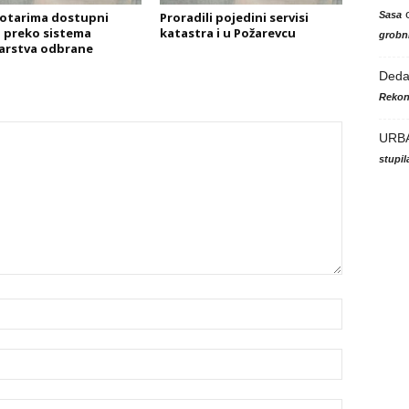
Sasa
otarima dostupni
Proradili pojedini servisi
 preko sistema
katastra i u Požarevcu
grobni
arstva odbrane
Ded
Rekon
URB
stupi