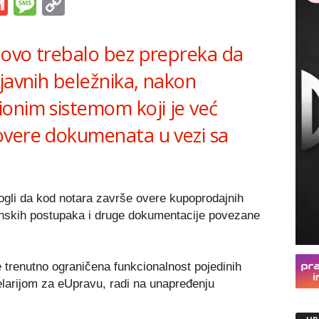
s
tsApp
iber
Gmail
Message
Copy
Link
novo trebalo bez prepreka da
javnih beležnika, nakon
onim sistemom koji je već
overe dokumenata u vezi sa
gli da kod notara završe overe kupoprodajnih
inskih postupaka i druge dokumentacije povezane
 trenutno ograničena funkcionalnost pojedinih
elarijom za eUpravu, radi na unapređenju