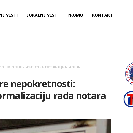
NE VESTI
LOKALNE VESTI
PROMO
KONTAKT
e nepokretnosti: Građani čekaju normalizaciju rada notara
re nepokretnosti:
rmalizaciju rada notara