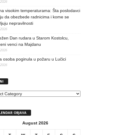
/2026
na visokim temperaturama: Šta poslodavci
ju da obezbede radnicima i kome se
vljuju nepravilnosti
/2026
ežen Dan rudara u Starom Kostolcu,
ženi venci na Majdanu
/2026
 osoba poginula u požaru u Lučici
/2026
NI
I
LENDAR OBJAVA
August 2026