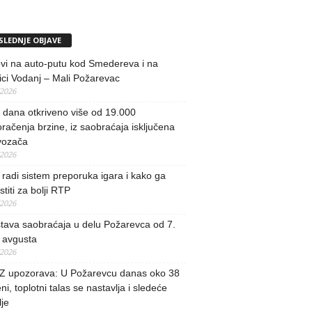
SLEDNJE OBJAVE
vi na auto-putu kod Smedereva i na
ci Vodanj – Mali Požarevac
/2026
i dana otkriveno više od 19.000
račenja brzine, iz saobraćaja isključena
vozača
/2026
radi sistem preporuka igara i kako ga
stiti za bolji RTP
/2026
tava saobraćaja u delu Požarevca od 7.
 avgusta
/2026
 upozorava: U Požarevcu danas oko 38
ni, toplotni talas se nastavlja i sledeće
je