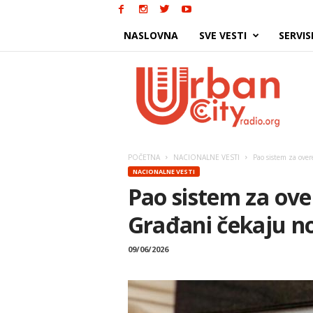
NASLOVNA
SVE VESTI
SERVIS
Urban
City
POČETNA
NACIONALNE VESTI
Pao sistem za over
NACIONALNE VESTI
Pao sistem za ove
Građani čekaju no
09/06/2026