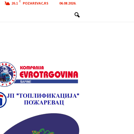
C
POZAREVAC,RS
06.08.2026.
26.1