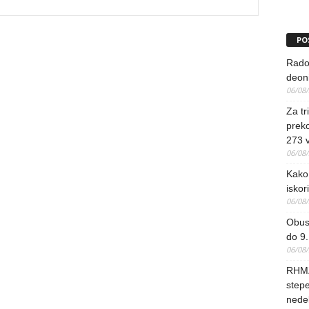
PO
Rado
deoni
06/08
Za tr
preko
273 
06/08
Kako 
iskori
06/08
Obus
do 9.
06/08
RHMZ
stepe
nedel