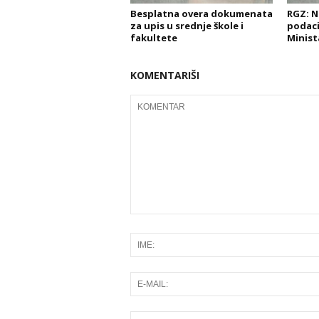
Besplatna overa dokumenata
RGZ: N
za upis u srednje škole i
podaci
fakultete
Minist
KOMENTARIŠI