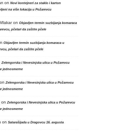
an
on
Novi kontejneri za staklo i karton
ljeni na više lokacija u Požarevcu
 Mlakar
on
Objavljen termin suzbijanja komaraca
revcu, pčelari da zaštite pčele
n
Objavljen termin suzbijanja komaraca u
vcu, pčelari da zaštite pčele
n
Zelengorska i Nevesinjska ulica u Požarevcu
le jednosmerne
on
Zelengorska i Nevesinjska ulica u Požarevcu
le jednosmerne
on
Zelengorska i Nevesinjska ulica u Požarevcu
le jednosmerne
n
on
Satarašijada u Dragovcu 16. avgusta