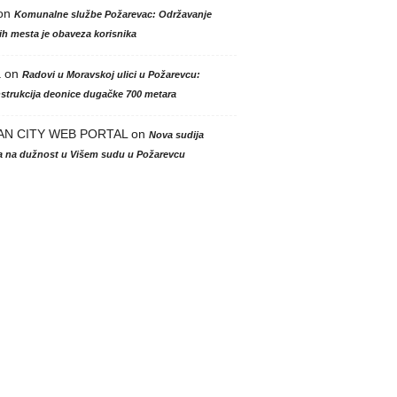
on
Komunalne službe Požarevac: Održavanje
h mesta je obaveza korisnika
a
on
Radovi u Moravskoj ulici u Požarevcu:
strukcija deonice dugačke 700 metara
AN CITY WEB PORTAL
on
Nova sudija
la na dužnost u Višem sudu u Požarevcu