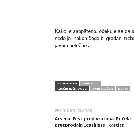
Kako je saopšteno, očekuje se da 
nedelje, nakon čega bi građani tre
javnih beležnika.
IZVOR/AUTOR
URBAN CITY
KLJUČNE REČI/TAGOVI
JAVNI BELEŽNIK
NOTAR
PRETHODNI ČLANAK
Arsenal Fest pred vratima: Počela
pretprodaja „cashless“ kartica