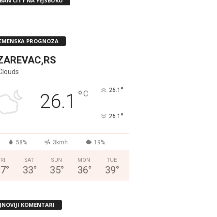
BAN CITY NA FEJSBUKU
EMENSKA PROGNOZA
ZAREVAC,RS
Clouds
°
26.1
°
C
26.1
°
26.1
58%
3kmh
19%
FRI
SAT
SUN
MON
TUE
37
°
33
°
35
°
36
°
39
°
JNOVIJI KOMENTARI