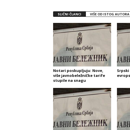
SLIČNI ČLANCI
VIŠE OD ISTOG AUTORA
Notari poskupljuju: Nove,
Srpski
više javnobeležničke tarife
evrops
stupile na snagu