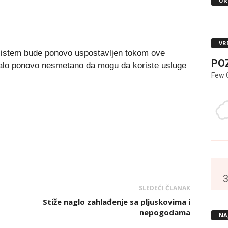
UR
VR
sistem bude ponovo uspostavljen tokom ove
PO
balo ponovo nesmetano da mogu da koriste usluge
Few 
SLEDEĆI ČLANAK
Stiže naglo zahlađenje sa pljuskovima i
nepogodama
NA