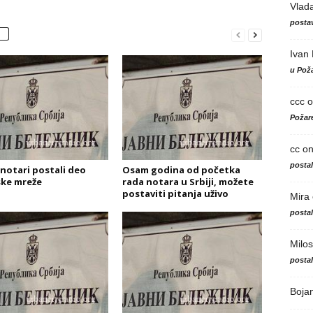
Vlad
postav
Ivan
u Poža
ccc
o
Požare
cc
o
posta
 notari postali deo
Osam godina od početka
ke mreže
rada notara u Srbiji, možete
postaviti pitanja uživo
Mira
posta
Milos
posta
Boja