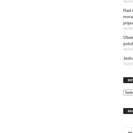
06/08
Rad 
mora
prija
06/08
Obel
polo
06/08
Jedna
06/08
ME
MEN
KA