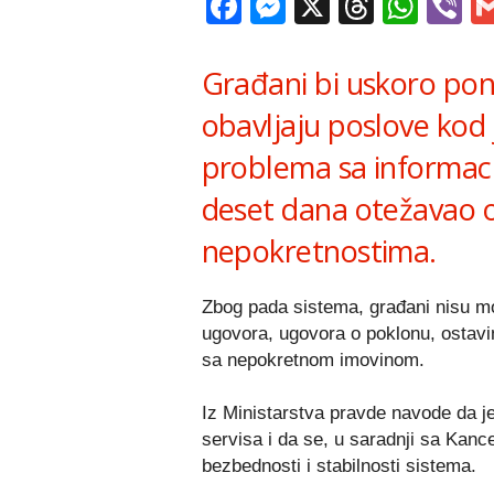
Facebook
Messenger
X
Thread
Wha
V
Građani bi uskoro po
obavljaju poslove kod 
problema sa informaci
deset dana otežavao 
nepokretnostima.
Zbog pada sistema, građani nisu mo
ugovora, ugovora o poklonu, ostav
sa nepokretnom imovinom.
Iz Ministarstva pravde navode da je
servisa i da se, u saradnji sa Kanc
bezbednosti i stabilnosti sistema.