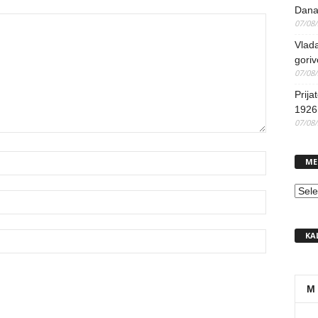
Dana
07/08
Vlada
goriv
07/08
Prija
1926 
07/08
ME
MEN
KA
M