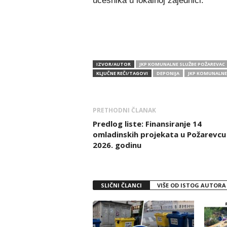
učesnika u lokalnoj zajednici.
IZVOR/AUTOR
JKP KOMUNALNE SLUŽBE POŽAREVAC
KLJUČNE REČI/TAGOVI
DEPONIJA
JKP KOMUNALNE
PRETHODNI ČLANAK
Predlog liste: Finansiranje 14
omladinskih projekata u Požarevcu
2026. godinu
SLIČNI ČLANCI
VIŠE OD ISTOG AUTORA