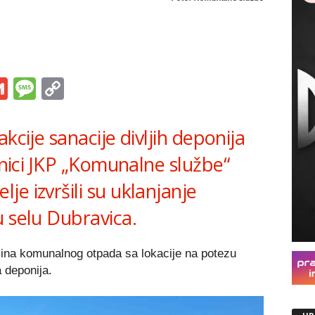
s
tsApp
iber
Gmail
Message
Copy
Link
kcije sanacije divljih deponija
adnici JKP „Komunalne službe“
e izvršili su uklanjanje
u selu Dubravica.
čina komunalnog otpada sa lokacije na potezu
 deponija.