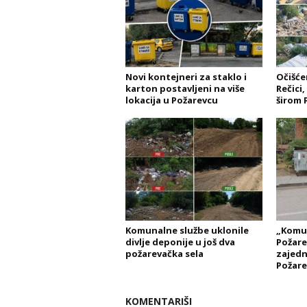
Novi kontejneri za staklo i
Očišće
karton postavljeni na više
Rečici,
lokacija u Požarevcu
širom 
Komunalne službe uklonile
„Komun
divlje deponije u još dva
Požare
požarevačka sela
zajedn
Požare
KOMENTARIŠI