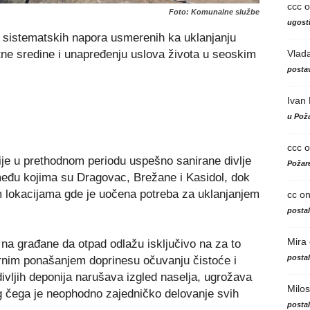
ccc
o
Foto: Komunalne službe
ugosti
 sistematskih napora usmerenih ka uklanjanju
Vlad
tne sredine i unapređenju uslova života u seoskim
postav
Ivan
u Poža
ccc
o
je u prethodnom periodu uspešno sanirane divlje
Požare
među kojima su Dragovac, Brežane i Kasidol, dok
im lokacijama gde je uočena potreba za uklanjanjem
cc
o
posta
Mira
na građane da otpad odlažu isključivo na za to
posta
rnim ponašanjem doprinesu očuvanju čistoće i
divljih deponija narušava izgled naselja, ugrožava
Milos
bog čega je neophodno zajedničko delovanje svih
posta