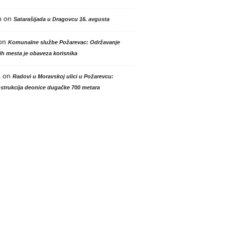
n
on
Satarašijada u Dragovcu 16. avgusta
on
Komunalne službe Požarevac: Održavanje
h mesta je obaveza korisnika
a
on
Radovi u Moravskoj ulici u Požarevcu:
strukcija deonice dugačke 700 metara