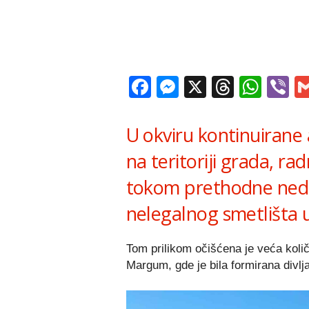
Facebook
Messenger
X
Thread
Wha
V
U okviru kontinuirane a
na teritoriji grada, r
tokom prethodne nedelj
nelegalnog smetlišta 
Tom prilikom očišćena je veća koli
Margum, gde je bila formirana divlja