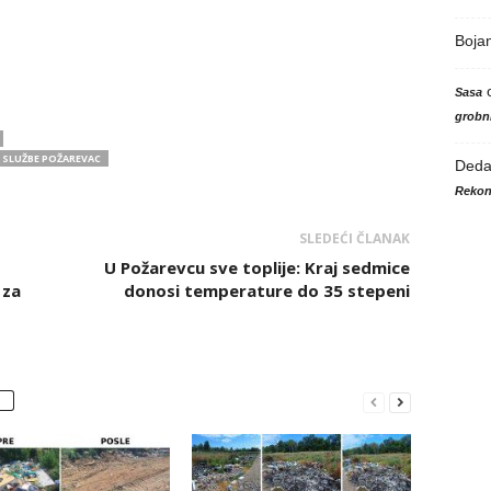
Boja
Sasa
grobni
 SLUŽBE POŽAREVAC
Ded
Rekon
SLEDEĆI ČLANAK
U Požarevcu sve toplije: Kraj sedmice
 za
donosi temperature do 35 stepeni