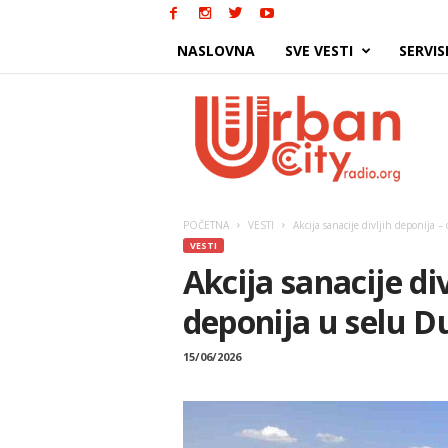
NASLOVNA
SVE VESTI
SERVIS
Urban
City
POČETNA
VESTI
Akcija sanacije divljih deponija 
VESTI
Akcija sanacije di
deponija u selu D
15/06/2026