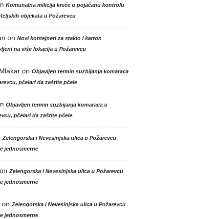
n
Komunalna milicija kreće u pojačanu kontrolu
teljskih objekata u Požarevcu
an
on
Novi kontejneri za staklo i karton
ljeni na više lokacija u Požarevcu
 Mlakar
on
Objavljen termin suzbijanja komaraca
revcu, pčelari da zaštite pčele
n
Objavljen termin suzbijanja komaraca u
vcu, pčelari da zaštite pčele
n
Zelengorska i Nevesinjska ulica u Požarevcu
le jednosmerne
on
Zelengorska i Nevesinjska ulica u Požarevcu
le jednosmerne
on
Zelengorska i Nevesinjska ulica u Požarevcu
le jednosmerne