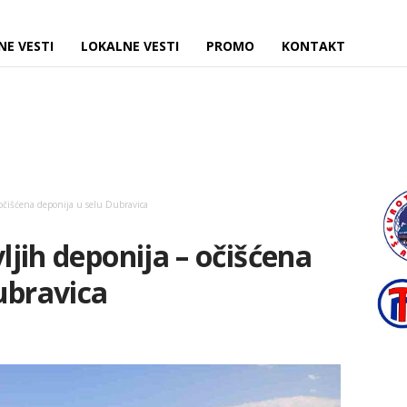
NE VESTI
LOKALNE VESTI
PROMO
KONTAKT
– očišćena deponija u selu Dubravica
vljih deponija – očišćena
ubravica