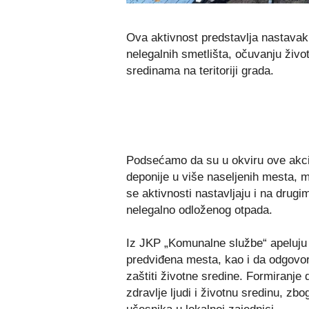
Ova aktivnost predstavlja nastavak
nelegalnih smetlišta, očuvanju živo
sredinama na teritoriji grada.
Podsećamo da su u okviru ove akci
deponije u više naseljenih mesta, 
se aktivnosti nastavljaju i na drug
nelegalno odloženog otpada.
Iz JKP „Komunalne službe“ apeluju 
predviđena mesta, kao i da odgovo
zaštiti životne sredine. Formiranje 
zdravlje ljudi i životnu sredinu, z