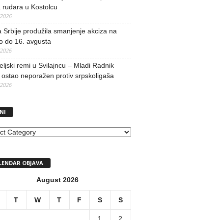
 rudara u Kostolcu
/2026
 Srbije produžila smanjenje akciza na
o do 16. avgusta
/2026
teljski remi u Svilajncu – Mladi Radnik
ostao neporažen protiv srpskoligaša
/2026
NI
I
LENDAR OBJAVA
August 2026
T
W
T
F
S
S
1
2