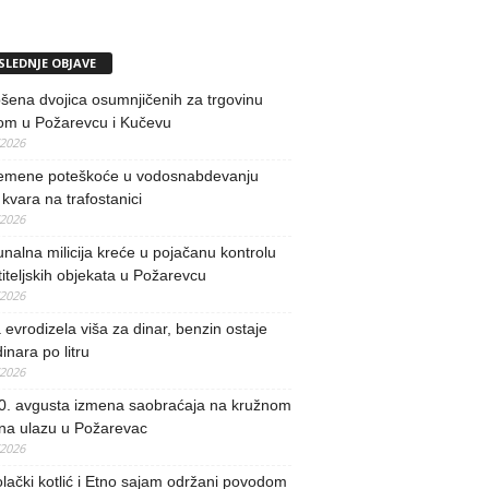
SLEDNJE OBJAVE
ena dvojica osumnjičenih za trgovinu
om u Požarevcu i Kučevu
/2026
remene poteškoće u vodosnabdevanju
kvara na trafostanici
/2026
alna milicija kreće u pojačanu kontrolu
iteljskih objekata u Požarevcu
/2026
evrodizela viša za dinar, benzin ostaje
inara po litru
/2026
0. avgusta izmena saobraćaja na kružnom
 na ulazu u Požarevac
/2026
lački kotlić i Etno sajam održani povodom