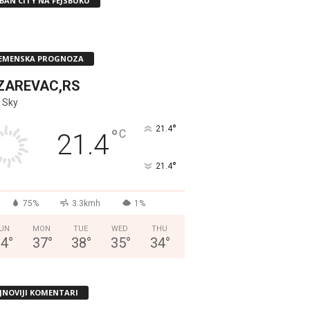
BAN CITY NA FEJSBUKU
EMENSKA PROGNOZA
ZAREVAC,RS
 Sky
°
21.4
°
C
21.4
°
21.4
75%
3.3kmh
1%
UN
MON
TUE
WED
THU
34
°
37
°
38
°
35
°
34
°
JNOVIJI KOMENTARI