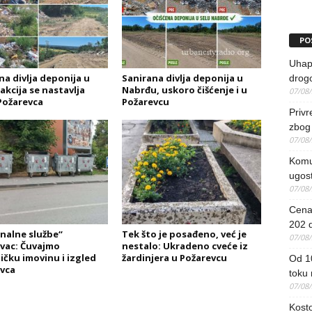
PO
Uhapš
na divlja deponija u
Sanirana divlja deponija u
drog
 akcija se nastavlja
Nabrđu, uskoro čišćenje i u
07/08
Požarevca
Požarevcu
Priv
zbog 
07/08
Komun
ugost
07/08
Cena 
202 d
alne službe“
Tek što je posađeno, već je
07/08
vac: Čuvajmo
nestalo: Ukradeno cveće iz
ičku imovinu i izgled
žardinjera u Požarevcu
Od 1
vca
toku
07/08
Kosto