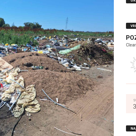
UR
VR
PO
Clear
S
NA