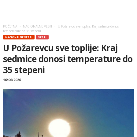
POČETNA
NACIONALNE VESTI
U Požarevcu sve toplije: Kraj sedmice donosi
temperature do 35 stepeni
NACIONALNE VESTI
VESTI
U Požarevcu sve toplije: Kraj
sedmice donosi temperature do
35 stepeni
16/06/2026