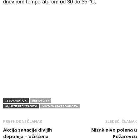
dnevnom temperaturom od 30 do 35 °C.
IZVOR/AUTOR
URBAN CITY
KLJUČNE REČI/TAGOVI
VREMENSKA PROGNOZA
PRETHODNI ČLANAK
SLEDEĆI ČLANAK
Akcija sanacije divljih
Nizak nivo polena u
deponija – očišćena
Požarevcu