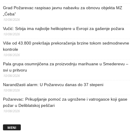
Grad Požarevac raspisao javnu nabavku za obnovu objekta MZ
„Ćeba“
10/08/2026
Vučić: Srbija ima najbolje helikoptere u Evropi za gašenje požara
10/08/2026
Više od 43.800 prekršaja prekoračenja brzine tokom sedmodnevne
kontrole
10/08/2026
Pala grupa osumnjičena za proizvodnju marihuane u Smederevu –
svi u pritvoru
10/08/2026
Narandžasti alarm: U Požarevcu danas do 37 stepeni
10/08/2026
Požarevac: Prikupljanje pomoć za ugrožene i vatrogasce koji gase
požar u Deliblatskoj peščari
10/08/2026
MENI