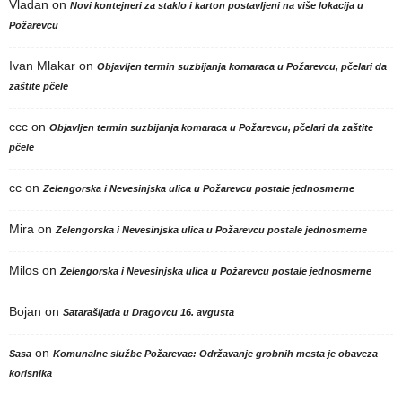
Vladan
on
Novi kontejneri za staklo i karton postavljeni na više lokacija u
Požarevcu
Ivan Mlakar
on
Objavljen termin suzbijanja komaraca u Požarevcu, pčelari da
zaštite pčele
ccc
on
Objavljen termin suzbijanja komaraca u Požarevcu, pčelari da zaštite
pčele
cc
on
Zelengorska i Nevesinjska ulica u Požarevcu postale jednosmerne
Mira
on
Zelengorska i Nevesinjska ulica u Požarevcu postale jednosmerne
Milos
on
Zelengorska i Nevesinjska ulica u Požarevcu postale jednosmerne
Bojan
on
Satarašijada u Dragovcu 16. avgusta
on
Sasa
Komunalne službe Požarevac: Održavanje grobnih mesta je obaveza
korisnika