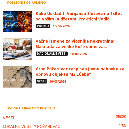
POSLEDNJE OBJAVLJENO
Kako Uskladiti Varijansu Slotova na 1xBet
sa Vašim Budžetom: Praktični Vodič
PROMO
10/08/2026
Važne izmene za vlasnike nekretnina:
Naknada za velike kuće samo za...
NACIONALNE VESTI
10/08/2026
Grad Požarevac raspisao javnu nabavku za
obnovu objekta MZ „Ćeba“
VESTI
10/08/2026
SVE SA URBAN CITY PORTALA
25089
VESTI
7705
LOKALNE VESTI // POŽAREVAC