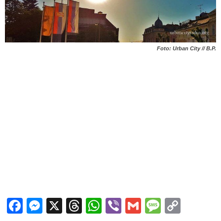
Foto: Urban City // B.P.
Facebook
Messenger
X
Threads
WhatsApp
Viber
Gmail
Messag
Copy