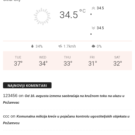
34.5
°
C
34.5
°
34.5
°
34%
1.7kmh
0%
TUE
WED
THU
FRI
SAT
37
°
34
°
33
°
31
°
32
°
NAJNOVIJI KOMENTARI
123456
on
Od 10. avgusta izmena saobraćaja na kružnom toku na ulazu u
Požarevac
ccc
on
Komunalna milicija kreće u pojačanu kontrolu ugostiteljskih objekata u
Požarevcu