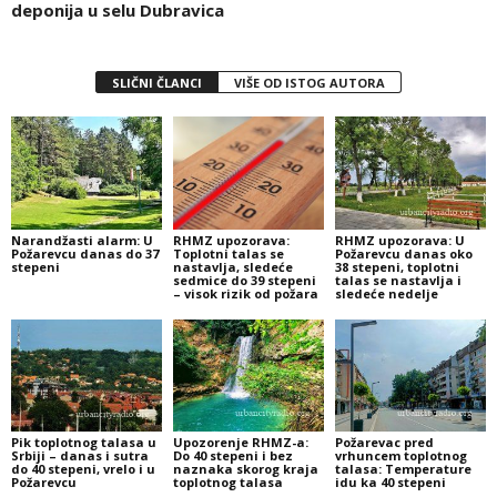
deponija u selu Dubravica
SLIČNI ČLANCI
VIŠE OD ISTOG AUTORA
Narandžasti alarm: U
RHMZ upozorava:
RHMZ upozorava: U
Požarevcu danas do 37
Toplotni talas se
Požarevcu danas oko
stepeni
nastavlja, sledeće
38 stepeni, toplotni
sedmice do 39 stepeni
talas se nastavlja i
– visok rizik od požara
sledeće nedelje
Pik toplotnog talasa u
Upozorenje RHMZ-a:
Požarevac pred
Srbiji – danas i sutra
Do 40 stepeni i bez
vrhuncem toplotnog
do 40 stepeni, vrelo i u
naznaka skorog kraja
talasa: Temperature
Požarevcu
toplotnog talasa
idu ka 40 stepeni