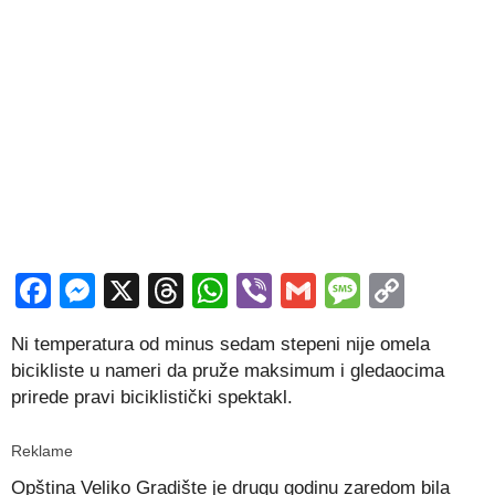
Facebook
Messenger
X
Threads
WhatsApp
Viber
Gmail
Messag
Copy
Link
Ni temperatura od minus sedam stepeni nije omela
bicikliste u nameri da pruže maksimum i gledaocima
prirede pravi biciklistički spektakl.
Reklame
Opština Veliko Gradište je drugu godinu zaredom bila