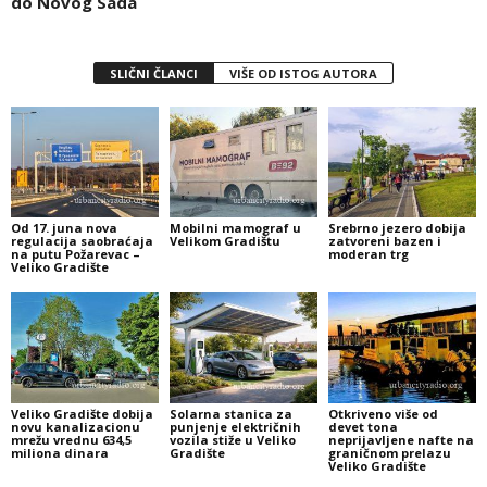
do Novog Sada
SLIČNI ČLANCI
VIŠE OD ISTOG AUTORA
Od 17. juna nova
Mobilni mamograf u
Srebrno jezero dobija
regulacija saobraćaja
Velikom Gradištu
zatvoreni bazen i
na putu Požarevac –
moderan trg
Veliko Gradište
Veliko Gradište dobija
Solarna stanica za
Otkriveno više od
novu kanalizacionu
punjenje električnih
devet tona
mrežu vrednu 634,5
vozila stiže u Veliko
neprijavljene nafte na
miliona dinara
Gradište
graničnom prelazu
Veliko Gradište