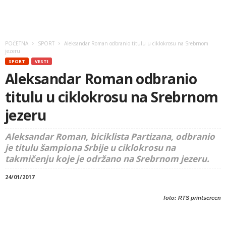
POČETNA
SPORT
Aleksandar Roman odbranio titulu u ciklokrosu na Srebrnom
jezeru
SPORT
VESTI
Aleksandar Roman odbranio
titulu u ciklokrosu na Srebrnom
jezeru
Aleksandar Roman, biciklista Partizana, odbranio
je titulu šampiona Srbije u ciklokrosu na
takmičenju koje je održano na Srebrnom jezeru.
24/01/2017
foto: RTS printscreen