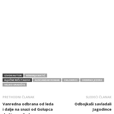
IZVOR/AUTOR
NEMANJA MATIĆ
KLJUČNE REČI/TAGOVI
ALEKSANDAR ROMAN
CIKLOKROS
SREBRNO JEZERO
VELIKO GRADIŠTE
PRETHODNI ČLANAK
SLEDEĆI ČLANAK
Vanredna odbrana od leda
Odbojkaši savladali
i dalje na snazi od Golupca
Jagodince