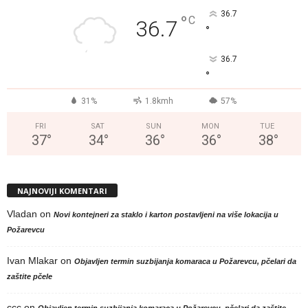
36.7
°
C
36.7
°
36.7
°
31%
1.8kmh
57%
FRI
SAT
SUN
MON
TUE
37
°
34
°
36
°
36
°
38
°
NAJNOVIJI KOMENTARI
Vladan
on
Novi kontejneri za staklo i karton postavljeni na više lokacija u
Požarevcu
Ivan Mlakar
on
Objavljen termin suzbijanja komaraca u Požarevcu, pčelari da
zaštite pčele
ccc
on
Objavljen termin suzbijanja komaraca u Požarevcu, pčelari da zaštite