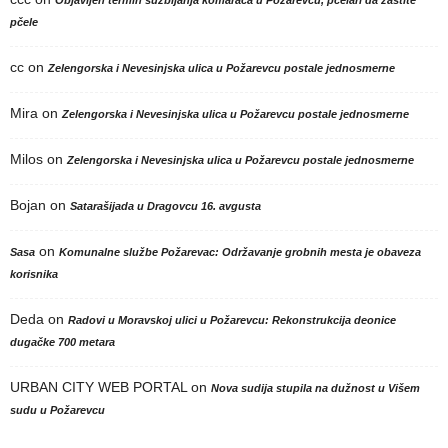
pčele
cc
on
Zelengorska i Nevesinjska ulica u Požarevcu postale jednosmerne
Mira
on
Zelengorska i Nevesinjska ulica u Požarevcu postale jednosmerne
Milos
on
Zelengorska i Nevesinjska ulica u Požarevcu postale jednosmerne
Bojan
on
Satarašijada u Dragovcu 16. avgusta
on
Sasa
Komunalne službe Požarevac: Održavanje grobnih mesta je obaveza
korisnika
Deda
on
Radovi u Moravskoj ulici u Požarevcu: Rekonstrukcija deonice
dugačke 700 metara
URBAN CITY WEB PORTAL
on
Nova sudija stupila na dužnost u Višem
sudu u Požarevcu