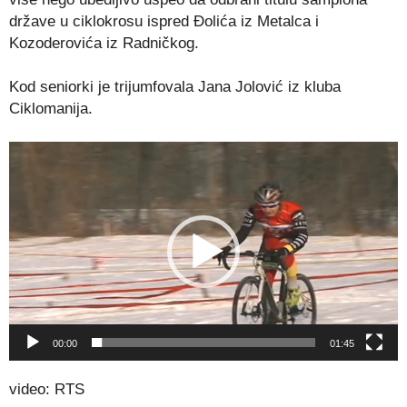
države u ciklokrosu ispred Đolića iz Metalca i
Kozoderovića iz Radničkog.
Kod seniorki je trijumfovala Jana Jolović iz kluba
Ciklomanija.
Video
Player
00:00
01:45
video: RTS