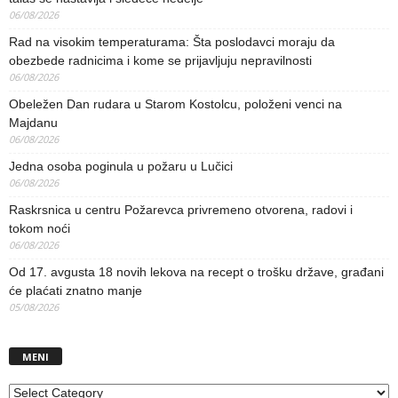
06/08/2026
Rad na visokim temperaturama: Šta poslodavci moraju da
obezbede radnicima i kome se prijavljuju nepravilnosti
06/08/2026
Obeležen Dan rudara u Starom Kostolcu, položeni venci na
Majdanu
06/08/2026
Jedna osoba poginula u požaru u Lučici
06/08/2026
Raskrsnica u centru Požarevca privremeno otvorena, radovi i
tokom noći
06/08/2026
Od 17. avgusta 18 novih lekova na recept o trošku države, građani
će plaćati znatno manje
05/08/2026
MENI
MENI