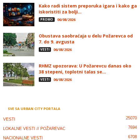
Kako radi sistem preporuka igara i kako ga
iskoristiti za bolji...
PROMO
06/08/2026
Obustava saobraćaja u delu Požarevca od
7. do 9. avgusta
VESTI
06/08/2026
RHMZ upozorava: U Požarevcu danas oko
38 stepeni, toplotni talas se...
VESTI
06/08/2026
SVE SA URBAN CITY PORTALA
25070
VESTI
7694
LOKALNE VESTI // POŽAREVAC
6708
NACIONALNE VESTI