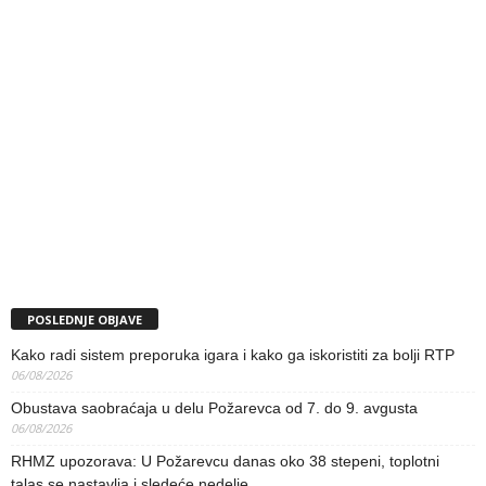
POSLEDNJE OBJAVE
Kako radi sistem preporuka igara i kako ga iskoristiti za bolji RTP
06/08/2026
Obustava saobraćaja u delu Požarevca od 7. do 9. avgusta
06/08/2026
RHMZ upozorava: U Požarevcu danas oko 38 stepeni, toplotni
talas se nastavlja i sledeće nedelje