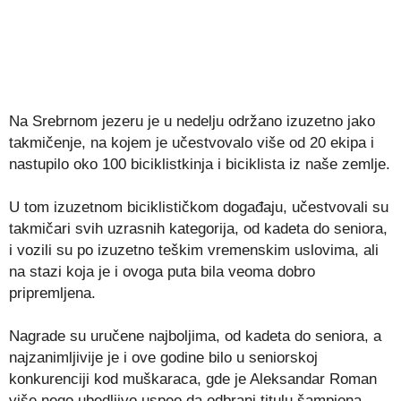
Na Srebrnom jezeru je u nedelju održano izuzetno jako
takmičenje, na kojem je učestvovalo više od 20 ekipa i
nastupilo oko 100 biciklistkinja i biciklista iz naše zemlje.
U tom izuzetnom biciklističkom događaju, učestvovali su
takmičari svih uzrasnih kategorija, od kadeta do seniora,
i vozili su po izuzetno teškim vremenskim uslovima, ali
na stazi koja je i ovoga puta bila veoma dobro
pripremljena.
Nagrade su uručene najboljima, od kadeta do seniora, a
najzanimljivije je i ove godine bilo u seniorskoj
konkurenciji kod muškaraca, gde je Aleksandar Roman
više nego ubedljivo uspeo da odbrani titulu šampiona