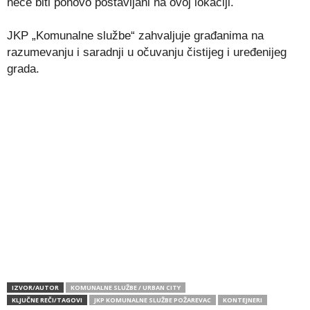
neće biti ponovo postavljani na ovoj lokaciji.
JKP „Komunalne službe“ zahvaljuje građanima na
razumevanju i saradnji u očuvanju čistijeg i uređenijeg
grada.
IZVOR/AUTOR
KOMUNALNE SLUŽBE / URBAN CITY
KLJUČNE REČI/TAGOVI
JKP KOMUNALNE SLUŽBE POŽAREVAC
KONTEJNERI