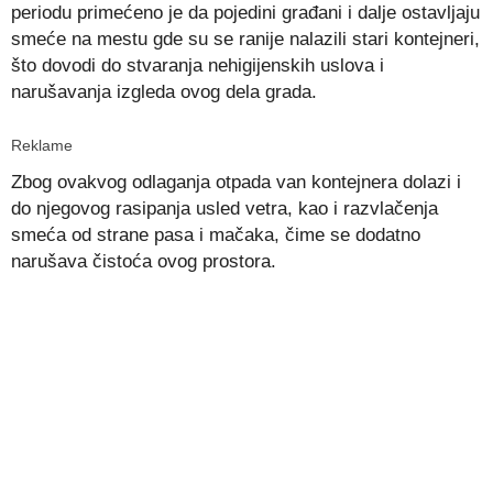
periodu primećeno je da pojedini građani i dalje ostavljaju
smeće na mestu gde su se ranije nalazili stari kontejneri,
što dovodi do stvaranja nehigijenskih uslova i
narušavanja izgleda ovog dela grada.
Reklame
Zbog ovakvog odlaganja otpada van kontejnera dolazi i
do njegovog rasipanja usled vetra, kao i razvlačenja
smeća od strane pasa i mačaka, čime se dodatno
narušava čistoća ovog prostora.