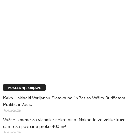
POSLEDNJE OBJAVE
Kako Uskladiti Varijansu Slotova na 1xBet sa Vašim Budžetom:
Praktični Vodič
10/08/2026
Važne izmene za vlasnike nekretnina: Naknada za velike kuće
samo za površinu preko 400 m²
10/08/2026