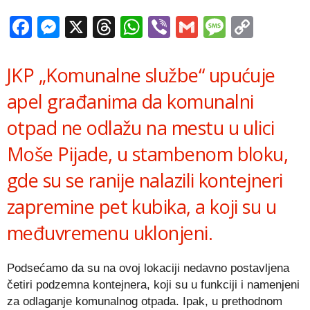
Facebook
Messenger
X
Threads
WhatsApp
Viber
Gmail
Messag
Copy
Link
JKP „Komunalne službe“ upućuje
apel građanima da komunalni
otpad ne odlažu na mestu u ulici
Moše Pijade, u stambenom bloku,
gde su se ranije nalazili kontejneri
zapremine pet kubika, a koji su u
međuvremenu uklonjeni.
Podsećamo da su na ovoj lokaciji nedavno postavljena
četiri podzemna kontejnera, koji su u funkciji i namenjeni
za odlaganje komunalnog otpada. Ipak, u prethodnom