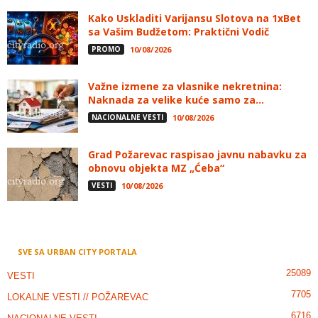
Kako Uskladiti Varijansu Slotova na 1xBet
sa Vašim Budžetom: Praktični Vodič
PROMO
10/08/2026
Važne izmene za vlasnike nekretnina:
Naknada za velike kuće samo za...
NACIONALNE VESTI
10/08/2026
Grad Požarevac raspisao javnu nabavku za
obnovu objekta MZ „Ćeba“
VESTI
10/08/2026
SVE SA URBAN CITY PORTALA
25089
VESTI
7705
LOKALNE VESTI // POŽAREVAC
6716