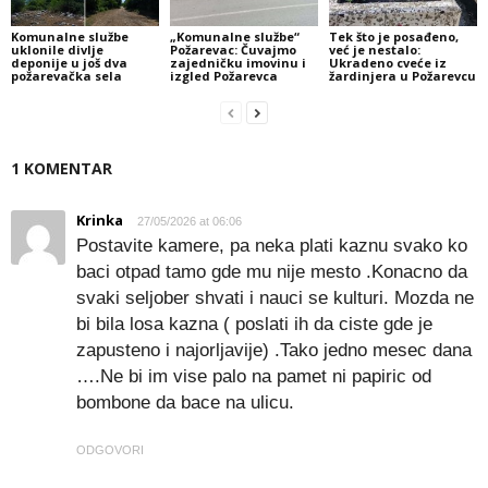
Komunalne službe
„Komunalne službe“
Tek što je posađeno,
uklonile divlje
Požarevac: Čuvajmo
već je nestalo:
deponije u još dva
zajedničku imovinu i
Ukradeno cveće iz
požarevačka sela
izgled Požarevca
žardinjera u Požarevcu
1 KOMENTAR
Krinka
27/05/2026 at 06:06
Postavite kamere, pa neka plati kaznu svako ko
baci otpad tamo gde mu nije mesto .Konacno da
svaki seljober shvati i nauci se kulturi. Mozda ne
bi bila losa kazna ( poslati ih da ciste gde je
zapusteno i najorljavije) .Tako jedno mesec dana
….Ne bi im vise palo na pamet ni papiric od
bombone da bace na ulicu.
ODGOVORI