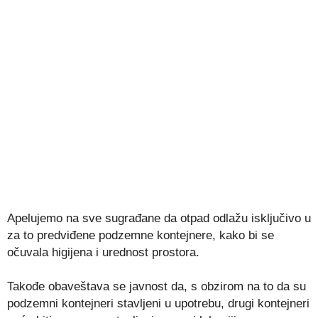
Apelujemo na sve sugrađane da otpad odlažu isključivo u
za to predviđene podzemne kontejnere, kako bi se
očuvala higijena i urednost prostora.
Takođe obaveštava se javnost da, s obzirom na to da su
podzemni kontejneri stavljeni u upotrebu, drugi kontejneri