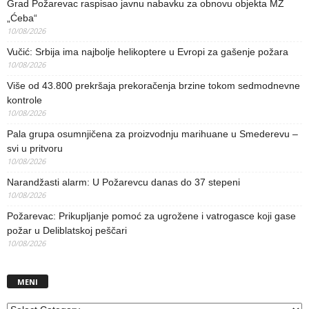
Grad Požarevac raspisao javnu nabavku za obnovu objekta MZ
„Ćeba“
10/08/2026
Vučić: Srbija ima najbolje helikoptere u Evropi za gašenje požara
10/08/2026
Više od 43.800 prekršaja prekoračenja brzine tokom sedmodnevne
kontrole
10/08/2026
Pala grupa osumnjičena za proizvodnju marihuane u Smederevu –
svi u pritvoru
10/08/2026
Narandžasti alarm: U Požarevcu danas do 37 stepeni
10/08/2026
Požarevac: Prikupljanje pomoć za ugrožene i vatrogasce koji gase
požar u Deliblatskoj peščari
10/08/2026
MENI