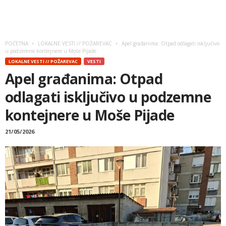
POČETNA
LOKALNE VESTI // POŽAREVAC
Apel građanima: Otpad odlagati isključivo
u podzemne kontejnere u Moše Pijade
LOKALNE VESTI // POŽAREVAC
VESTI
Apel građanima: Otpad
odlagati isključivo u podzemne
kontejnere u Moše Pijade
21/05/2026