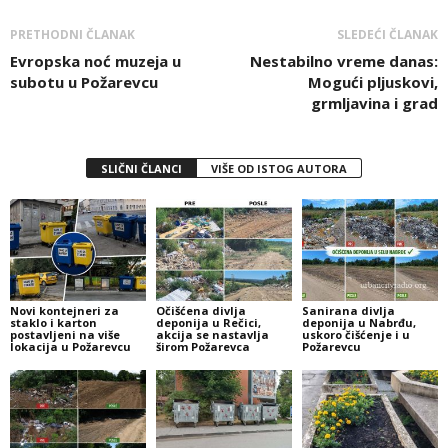
PRETHODNI ČLANAK
SLEDEĆI ČLANAK
Evropska noć muzeja u
Nestabilno vreme danas:
subotu u Požarevcu
Mogući pljuskovi,
grmljavina i grad
SLIČNI ČLANCI
VIŠE OD ISTOG AUTORA
Novi kontejneri za
Očišćena divlja
Sanirana divlja
staklo i karton
deponija u Rečici,
deponija u Nabrđu,
postavljeni na više
akcija se nastavlja
uskoro čišćenje i u
lokacija u Požarevcu
širom Požarevca
Požarevcu