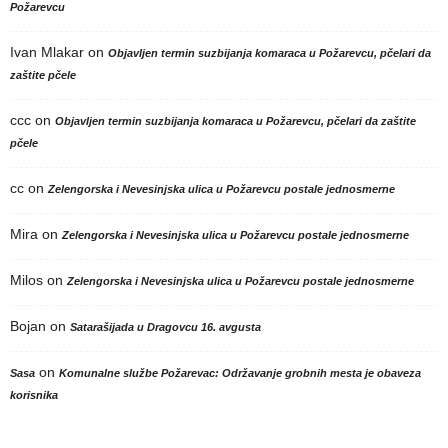
Požarevcu
Ivan Mlakar
on
Objavljen termin suzbijanja komaraca u Požarevcu, pčelari da
zaštite pčele
ccc
on
Objavljen termin suzbijanja komaraca u Požarevcu, pčelari da zaštite
pčele
cc
on
Zelengorska i Nevesinjska ulica u Požarevcu postale jednosmerne
Mira
on
Zelengorska i Nevesinjska ulica u Požarevcu postale jednosmerne
Milos
on
Zelengorska i Nevesinjska ulica u Požarevcu postale jednosmerne
Bojan
on
Satarašijada u Dragovcu 16. avgusta
on
Sasa
Komunalne službe Požarevac: Održavanje grobnih mesta je obaveza
korisnika