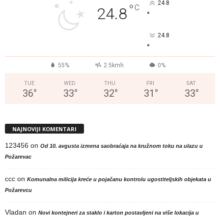
24.8
°
C
24.8
°
24.8
°
55%
2.5kmh
0%
TUE
WED
THU
FRI
SAT
36
°
33
°
32
°
31
°
33
°
NAJNOVIJI KOMENTARI
123456
on
Od 10. avgusta izmena saobraćaja na kružnom toku na ulazu u
Požarevac
ccc
on
Komunalna milicija kreće u pojačanu kontrolu ugostiteljskih objekata u
Požarevcu
Vladan
on
Novi kontejneri za staklo i karton postavljeni na više lokacija u